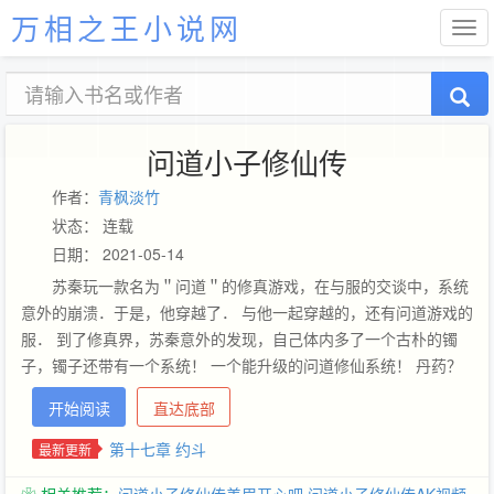
万相之王小说网
问道小子修仙传
作者：
青枫淡竹
状态： 连载
日期： 2021-05-14
苏秦玩一款名为＂问道＂的修真游戏，在与服的交谈中，系统
意外的崩溃．于是，他穿越了． 与他一起穿越的，还有问道游戏的
服． 到了修真界，苏秦意外的发现，自己体内多了一个古朴的镯
子，镯子还带有一个系统！ 一个能升级的问道修仙系统！ 丹药？
法宝？功法，只要有积分，只要你做任务．积分在手，天下我
开始阅读
直达底部
有！！
第十七章 约斗
最新更新