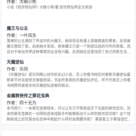
作者：大眼小熊
小说《现世修仙师》大眼小熊/著,现世修仙师全文阅读
魔王与公主
作者：一叶风生
落难的公主遇到了传说中的大魔王，她非但没有遇上英雄救美的勇者，反而被
魔王救回了家。后来她才发现，原来魔王只是一个饱受压迫的可怜的笨蛋，而
且对于统治世界这种事情完全没有兴趣。反而她在这里找到了自己的新生活，
并且幸福快乐地生活着。直到魔王真正的公主出现的那一天……
天魔逆仙
作者：乐同
《天魔逆仙》是乐同精心创作的玄幻小说，恋上你看书网实时更新天魔逆仙最
新章节并且提供无弹窗阅读，书友所发表的天魔逆仙评论，并不代表恋上你看
书网赞同或者支持天魔逆仙读者的观点。
金庸群侠传之葵花宝典
作者：四十无为
本书简介：一本葵花宝典残本，可以让东方不败练成天下无敌的绝世武功。完
本的葵花宝典在一对阴阳连体怪胎手中能够练出什么样的绝世武功呢？这个怪
胎练成之后究竟会在武林中掀起什么样的血雨腥风呢？ 慕容复之子慕容追忆秉
承家传绝学，又屡获奇遇，并得到张三丰、少林无名、红叶方丈等人的传功授
艺，练成一身绝世武学，仗剑行侠，与魔教展开生死较量。。。 剧情中段誉、
虚竹、萧峰、杨过、令狐冲、张无忌等一一出场，带您再度回顾