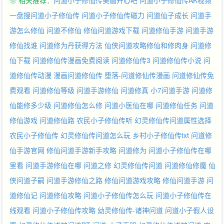
❀ 相关推荐：
问道小子修仙传美眉开心吧
问道小子修仙传AK视频
一盘搜问道小子修仙传
问道小子修仙传磁力
问道仙子成长
问道手
游怎么修仙
问道不修仙
修仙问道游戏下载
问道修仙手游
问道手游
修仙找谁
问道修为丹获得方法
仙侠问道攻略修仙和修肉身
问道修
仙下载
问道修仙传漫画免费阅读
问道修仙传3
问道修仙传小说
问
道修仙传动漫
漫画问道修仙传
堕落-问道修仙传漫画
问道修仙传免
费观看
问道修仙等级
问道手游修仙
问道修真
小7问道手游
问道修
仙能修多少级
问道修仙怎么修
问道小医仙在哪
问道修仙任务
问道
修仙游戏
问道修仙路
农民小子修仙传听
幻灵修仙传问道属性选择
农民小子修仙传
幻灵修仙传问道怎么玩
乡村小子修仙传txt
问道修
仙手游官网
修仙问道手游新手攻略
问道修为
问道小子修仙传在哪
里看
问道手游修仙在哪
问道之修
幻灵修仙传问道
问道修仙修魔
仙
侠问道子嗣
问道手游修仙之路
修仙问道游戏攻略
修仙问道手游
问
道修仙记
问道修仙攻略
问道小子修仙传怎么玩
问道小子修仙传在
线观看
问道小子修仙传攻略
幼灵修仙传-诸神问道
问道小子假人设