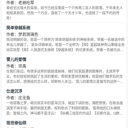
作者：老衲吃荤
曾经无比强大的蛮族，如今已经没落成一个只有两三百人的部落，千年来无人
知晓其原因，然而一个巧合，造就了一个天才少年，也造就了一段不朽的传
奇！
简单穿越系统
作者：梦若琉璃色
简洁明朗的说，就是一个简称为‘简单穿越系统’的神秘系统，带着一名被选中的
幸运儿穿越了。 复杂详细来说，就是一个全称为‘【简】直超级神奇山寨版全自
动实验型【单】人旅游式无保修【穿越系统】’的坑爹系统，带着一名被坑出翔
来的倒霉蛋穿越了。 嗯，好吧，两个版本虽然好像‘略微’有所不同，但其实是
雪儿的爱情
一样的... 因为从穿越那一刻开始，无限的次元中，有无数扇动的蝶翼在悄悄将
命运改变...
作者：宗禹
在我们身边，有很多这样的姐姐或妹妹，她们在家庭遇到困难时，主放弃学
业，年纪轻轻就挑起了生活的重担，帮助家里排忧解难，但是她们辍学后的生
活怎么样，感情经历怎么样，却鲜有人关注。 雪儿的爱情正是描写的这样一个
群体，从一个侧面反映了她们的生活点滴。 雪儿原本生活在一个幸福的家庭，
仕途沉浮
父慈母爱。在初中到高中的关键时期，家里突生变故，母亲施玉莲突患心脏
病，高昂的医药费很快就将家庭拖到了风雨飘摇的边缘。雪儿为了分
作者：庄无鱼
一场官路之梦，暗合现实中的宦海沉浮。被迫下调的他，满腔愤恨，在政治漩
涡里不择手段，最终树敌无数，权利助长了利欲的膨胀。 套用他的口头禅就
是：管辖之内，神马都不是浮云！ 【纵横三组签约作品】【买断作品，Q群：
163239156】
现世修仙师