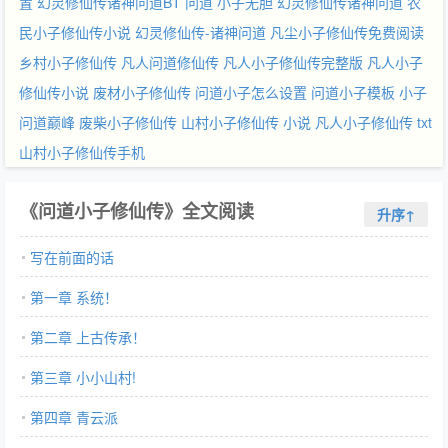
置
幻灵修仙传诸神问道BT
问道 小子无胆
幻灵修仙传诸神问道
农
民小子修仙传小说
幻灵修仙传-诸神问道
凡尘小子修仙传免费阅读
乡村小子修仙传
凡人问道修仙传
凡人小子修仙传完整版
凡人小子
修仙传小说
废材小子修仙传
问道小子怎么设置
问道小子模板
小子
问道巅峰
废柴小子修仙传
山村小子修仙传 小说
凡人小子修仙传 txt
山村小子修仙传手机
《问道小子修仙传》全文阅读
升序↑
写在前面的话
第一章 系统！
第二章 上古传承！
第三章 小小山村!
第四章 青云派