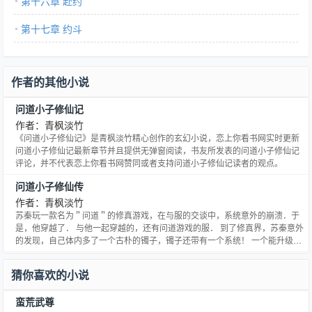
第十六章 赴约
第十七章 约斗
作者的其他小说
问道小子修仙记
作者：青枫淡竹
《问道小子修仙记》是青枫淡竹精心创作的玄幻小说，恋上你看书网实时更新
问道小子修仙记最新章节并且提供无弹窗阅读，书友所发表的问道小子修仙记
评论，并不代表恋上你看书网赞同或者支持问道小子修仙记读者的观点。
问道小子修仙传
作者：青枫淡竹
苏秦玩一款名为＂问道＂的修真游戏，在与服的交谈中，系统意外的崩溃．于
是，他穿越了． 与他一起穿越的，还有问道游戏的服． 到了修真界，苏秦意外
的发现，自己体内多了一个古朴的镯子，镯子还带有一个系统！ 一个能升级的
问道修仙系统！ 丹药？法宝？功法，只要有积分，只要你做任务．积分在手，
天下我有！！
猜你喜欢的小说
蛮荒武尊