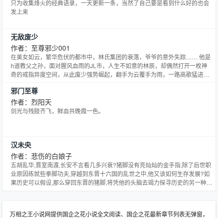
只为收集烽火的经典语录，一天更新一条，当然了自己要是看到什么好的也会
发上来
无敌废少
作者：至尊邪少001
在美女如云，繁华危伏的都市中，林氏集团的衰落，爷爷的意外失踪…… 他是
h道教父之孙，面对腥风血雨的JL市，人生不如意的林辰，却偶然打开一枚神
奇的戒指异度空间，从此废少强势崛起，翻手为云覆手为雨，一路高歌猛进，
拳打各种装逼二代，脚踢各种纨绔恶人，一步步踏上人生巅峰！ ￣￣￣￣￣￣
邪门至尊
￣￣￣￣￣￣￣￣￣￣￣￣￣￣￣ ps(每天不出意外保底两更，第一更是中午
12之后，第二更是晚上八点左右。不定时会有万字爆发
作者：烈阳天
剑光与残肢齐飞，鲜血共晚霞一色。
汉未央
作者：悲伤的白娘子
五胡乱华,晋室南渡,长安不言看几多兴衰?猪脚没有亮灿灿的金手指,除了后世职
业原因练就些拳脚功夫,穿越到东晋十六国的乱世之中,他又该如何生存发展?如
果历史可以假设,那么穿回东晋的猪脚,将凭他的头脑去竭力探寻历史的另一种可
能。腹黑，虽猪脚所愿，合纵连横方显英雄本色。醒掌天下权，醉卧美人膝，
梦回天之强汉！
万相之王小说网提供国企之花小说全文阅读、国企之花最新章节列表无弹窗，