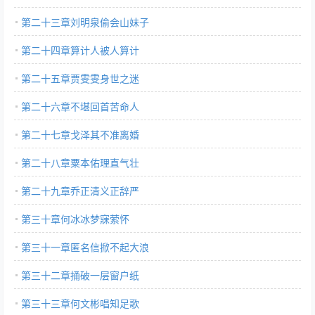
第二十三章刘明泉偷会山妹子
第二十四章算计人被人算计
第二十五章贾雯雯身世之迷
第二十六章不堪回首苦命人
第二十七章戈泽其不准离婚
第二十八章粟本佑理直气壮
第二十九章乔正清义正辞严
第三十章何冰冰梦寐萦怀
第三十一章匿名信掀不起大浪
第三十二章捅破一层窗户纸
第三十三章何文彬唱知足歌