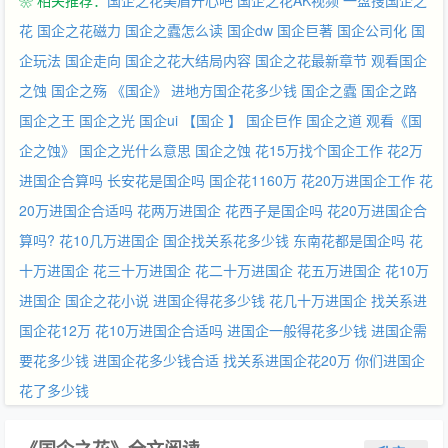
❀ 相关推荐：
国企之花美眉开心吧
国企之花AK视频
一盘搜国企之
花
国企之花磁力
国企之蠹怎么读
国企dw
国企巨著
国企公司化
国
企玩法
国企走向
国企之花大结局内容
国企之花最新章节
观看国企
之蚀
国企之殇
《国企》
进地方国企花多少钱
国企之蠹
国企之路
国企之王
国企之光
国企ui
【国企 】
国企巨作
国企之道
观看《国
企之蚀》
国企之光什么意思
国企之蚀
花15万找个国企工作
花2万
进国企合算吗
长安花是国企吗
国企花1160万
花20万进国企工作
花
20万进国企合适吗
花两万进国企
花西子是国企吗
花20万进国企合
算吗?
花10几万进国企
国企找关系花多少钱
东南花都是国企吗
花
十万进国企
花三十万进国企
花二十万进国企
花五万进国企
花10万
进国企
国企之花小说
进国企得花多少钱
花几十万进国企
找关系进
国企花12万
花10万进国企合适吗
进国企一般得花多少钱
进国企需
要花多少钱
进国企花多少钱合适
找关系进国企花20万
你们进国企
花了多少钱