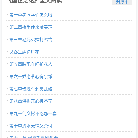
《国企之花》全文阅读
升序↑
第一章老同学们怎么啦
第二章夜半传来啼哭声
第三章老兄弟捧打鸳鸯
戈春生虐待厂花
第五章装配车间护花人
第六章乔老爷心有余悸
第七章玫瑰有刺莫乱碰
第八章洪振东心神不宁
第九章何文彬不吃那一套
第十章流水无情又奈何
第十一章 想离就离别犹豫