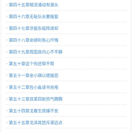
第四十五章暗流涌动有源头
第四十六章无耻队长要报复
第四十七章洪振东临阵退却
第四十八章余顺利有心忏悔
第四十九章周囯良内心不平静
第五十章这个你还帮不帮
第五十一章余小瑛以德报怨
第五十二章包小淼读书充电
第五十三章双革四新热气腾腾
第五十四章戈春生烦燥不安
第五十五章戈泽其怒斥滚远点