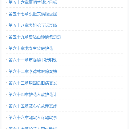
第五十六章夏明兰锁定目标
第五十七章洪振东满腹委屈
第五十八章表姐弟互诉衷肠
第五十九章曾达山钟情包楚楚
第六十章戈春生柴房护花
第六十一章市委秘书阮明珠
第六十二章李德林跟踪双姝
第六十三章周国良旧病复发
第六十四章护花人献护花计
第六十五章藏心机故弄玄虚
第六十六章龌龊人谋龌龊事
第六十七章护花人同仇敌忾