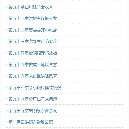
第九十章西川妺子会表哥
第九十一章洪振东煤城交友
第九十二章贾雯雯开小吃店
第九十三章戈春生再陷窘境
第九十四章使阴招弄巧成拙
第九十五章做成一笔煤生意
第九十六章故伎重演阻改革
第九十七章余小瑛甩掉铁饭碗
第九十八章分厂出了大问题
第九十九章刘明泉东窗事发
第一百章洪振东欲辞公职