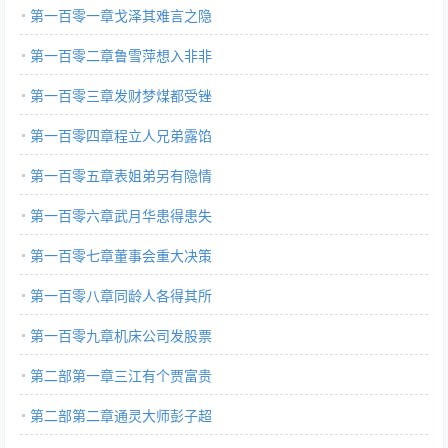
第一百零一章戈泽其难言之隐
第一百零二章鲁雪萍想入非非
第一百零三章发财梦煤都受锉
第一百零四章程立人兄弟露馅
第一百零五章表姐弟另有隐情
第一百零六章武月华患得患失
第一百零七章董事会重大决策
第一百零八章同龄人各得其所
第一百零九章机床公司发股票
第二部第一章三江有个贾富贵
第二部第二章通灵大师彭子超