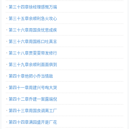
第三十四章徐经理感慨万端
第三十五章余顺利急火攻心
第三十六章周国良忧思成疾
第三十六章周国栋口吐真言
第三十八章贾雯雯带发修行
第三十九章余顺利面面俱到
第四十章他把小乔当情敌
第四十一章周建兴号啕大哭
第四十二章乔建一案露端倪
第四十三章周国良调离工厂
第四十四章满园盛开是厂花