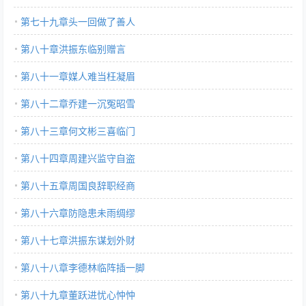
第七十九章头一回做了善人
第八十章洪振东临别赠言
第八十一章媒人难当枉凝眉
第八十二章乔建一沉冤昭雪
第八十三章何文彬三喜临门
第八十四章周建兴监守自盗
第八十五章周国良辞职经商
第八十六章防隐患未雨绸缪
第八十七章洪振东谋划外财
第八十八章李德林临阵插一脚
第八十九章董跃进忧心忡忡