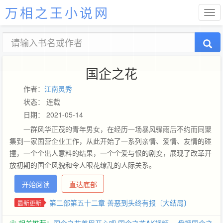
万相之王小说网
国企之花
作者：
江南灵秀
状态： 连载
日期： 2021-05-14
一群风华正茂的青年男女，在经历一场暴风骤雨后不约而同聚
集到一家国营企业工作，从此开始了一系列亲情、爱情、友情的碰
撞，一个个出人意料的结果，一个个爱与恨的剧变，展现了改革开
放初期的国企风貌和令人眼花缭乱的人际关系。
开始阅读
直达底部
第二部第五十二章 善恶到头终有报〔大结局〕
最新更新