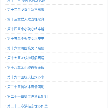
第十二章戈春生决不离婚
第十三章媒人难当枉叹息
第十四章余小瑛心结难解
第十五章不娶美女求安宁
第十六章周国栋欠了赌债
第十七章龙纹梅瓶解困境
第十八章余小瑛白璧无瑕
第十九章国栋夫妇烦心事
第二十章何冰冰春情萌动
第二十一章徒工许慧认姐姐
第二十二章洪振东忧心如焚