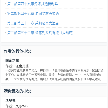
第二部第四十八章戈泽其透析利弊
第二部第四十九章 老同学欢声笑语
第二部第五十一章 茉莉暗査大酒店
第二部第五十二章 善恶到头终有报〔大结局〕
作者的其他小说
国企之花
作者：江南灵秀
一群风华正茂的青年男女，在经历一场暴风骤雨后不约而同聚集到一家国营企
业工作，从此开始了一系列亲情、爱情、友情的碰撞，一个个出人意料的结
果，一个个爱与恨的剧变，展现了改革开放初期的国企风貌和令人眼花缭乱的
人际关系。
猜你喜欢的小说
活见鬼
作者：风歌WSL