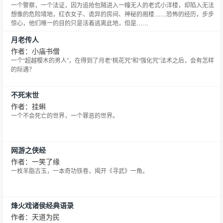
一个警察，一个法证，因为追抢包贼进入一幢无人的老式小洋楼，却陷入无法
想像的危险境地，红衣女子、诡异的房间、神秘的阁楼……恐怖的经历，步步
惊心，他们唯一的目的只是活着逃离此地，但是……
月老传人
作者：小庙书僧
一个“超越樱木的男人”，在得到了月老“桃花咒”和“强化咒”法术之后，会有怎样
的际遇？
不死末世
作者：挂蝌
一个不会死亡的世界，一个罪恶的世界。
网游之侠经
作者：一笑了缘
一枚羊脂古玉，一本奇功铁卷，揭开《寻武》一角。
烽火戏诸侯经典语录
作者：天道为民