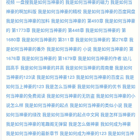
视频
一盘搜我是如何当神豪的
我是如何当神豪的磁力
我是如何当
神豪的啊加料版
我是如何当神豪的精校
我是如何当神豪的百度网盘
我是如何当神豪的加料
我是如何当神豪的 第493章
我是如何当神豪
的 第1773章
我是如何当神豪的 第448章
我是如何当神豪的 第
1680章
我是如何当神豪的 第311章
我是如何当神豪的 第276章
我
是如何当神豪的番外
我是如何当神豪的 小说
我是如何当神豪的 第
1676章
我是如何当神豪的 第1679章
我是如何当神豪的作者:幼儿
园高手
我是如何当神豪的井高
我是如何当神豪的周南曼
我是如何
当神豪的123读
我是如何当神豪123
我是如何当神豪的百度云
我是
如何当上神豪的123
我是怎么当神豪
我是如何当神豪的优书
我是如
何当神豪的免费阅读
我是如何当神豪的无防盗
我是如何当神豪的小
说怎么样
我是如何当神豪的起点
我是如何当神豪的类似小说
我是
如何当神豪的绿改
我是如何当神豪的起点中文网
我是怎样当神豪的
我是如何当神豪的笔趣阁无弹窗
我是怎么做神豪
我如何成为神豪
我是如何当神豪的最新章节
我是如何成为神豪的123
我是如何当神