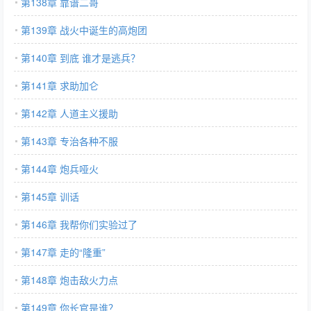
第138章 靠谱二哥
第139章 战火中诞生的高炮团
第140章 到底 谁才是逃兵？
第141章 求助加仑
第142章 人道主义援助
第143章 专治各种不服
第144章 炮兵哑火
第145章 训话
第146章 我帮你们实验过了
第147章 走的“隆重”
第148章 炮击敌火力点
第149章 你长官是谁？