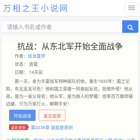
万相之王小说网
抗战：从东北军开始全面战争
作者：
炫龙童学
状态： 连载
日期： 14天前
那一天，身为华夏陆军特种部队的他，重生1932年！国之沦
陷，东北岌岌可危！他和国之英雄一同奋起反抗，抵御外侵！他从
政，是为一省父母官；他从军，是为敌人的梦魇！他率百万雄师镇
边疆，只为万家灯火，朝朝平安！
开始阅读
直达底部
第2238章 姐就是原则
最新更新