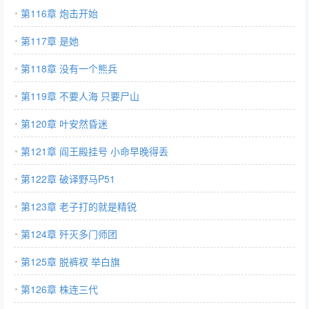
第116章 炮击开始
第117章 是她
第118章 没有一个熊兵
第119章 不要人海 只要尸山
第120章 叶安然昏迷
第121章 阎王殿挂号 小命早晚得丢
第122章 破译野马P51
第123章 老子打的就是精锐
第124章 歼灭多门师团
第125章 脱裤衩 举白旗
第126章 株连三代