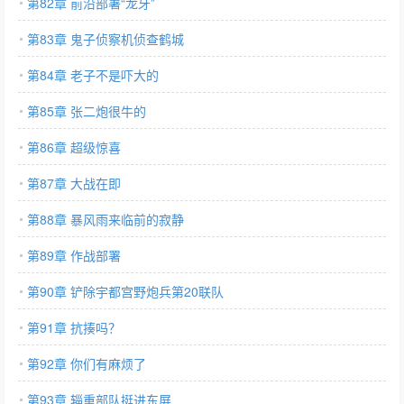
第82章 前沿部署“龙牙”
第83章 鬼子侦察机侦查鹤城
第84章 老子不是吓大的
第85章 张二炮很牛的
第86章 超级惊喜
第87章 大战在即
第88章 暴风雨来临前的寂静
第89章 作战部署
第90章 铲除宇都宫野炮兵第20联队
第91章 抗揍吗？
第92章 你们有麻烦了
第93章 辎重部队挺进东屏