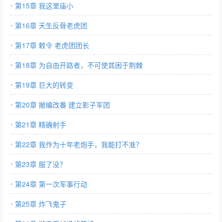
第15章 我这里庙小
第16章 天生反骨老虎团
第17章 敕令 老虎团团长
第18章 为自由开路者，不可使其困于荆棘
第19章 巨大的转变
第20章 撤编改番 建立影子军团
第21章 精确射手
第22章 我作为十年老炮手，我能打不准？
第23章 服了没？
第24章 第一次军事行动
第25章 炸飞鬼子