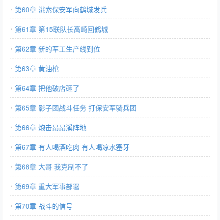
第60章 洮索保安军向鹤城发兵
第61章 第15联队长高崎回鹤城
第62章 新的军工生产线到位
第63章 黄油枪
第64章 把他破店砸了
第65章 影子团战斗任务 打保安军骑兵团
第66章 炮击昂昂溪阵地
第67章 有人喝酒吃肉 有人喝凉水塞牙
第68章 大哥 我克制不了
第69章 重大军事部署
第70章 战斗的信号