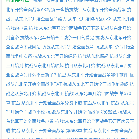
❀ 相关推荐：
抗战：从东北军开始全面战争美眉开心吧
抗战：从东
北军开始全面战争AK视频
一盘搜抗战：从东北军开始全面战争
抗
战：从东北军开始全面战争磁力
从东北开始的抗战小说
从东北开始
抗战的小说
抗战:从东北军开始全面战争TXT下载
抗战从东北开始
到皇帝
抗战从东北军开始全面战争一口气看完
抗战:从东北军开始
全面战争下载网站
抗战从东北军开始全面战争
抗战从东北军开始全
面战争叶安然
抗战从东北军开始崛起
抗战从东北崛起
抗战从东北
王开始到
抗战从东北开始崛起
抗日从东北开始
抗战:从东北军开始
全面战争为什么不更新了?
抗战:从东北军开始全面战争哪个软件
抗
战从东北军开始全面战争TXT
抗战从东北军开始全面战争笔趣阁
抗
战之从东北开始
抗战从东北王
抗战:从东北军开始全面战争 第570
章
抗战:从东北军开始全面战争免费下载
抗战从东北军
抗战:从东北
军开始全面战争小说
抗战:从东北军开始全面战争 第652章
抗战从
东北军开始全面战争小说
抗战:从东北军开始全面战争TXT百度云下
载
抗战:从东北军开始全面战争 第558章
抗战:从东北军开始全面战