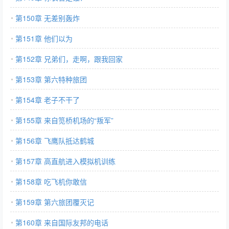
第150章 无差别轰炸
第151章 他们以为
第152章 兄弟们，走啊，跟我回家
第153章 第六特种旅团
第154章 老子不干了
第155章 来自笕桥机场的“叛军”
第156章 飞鹰队抵达鹤城
第157章 高直航进入模拟机训练
第158章 吃飞机你敢信
第159章 第六旅团覆灭记
第160章 来自国际友邦的电话