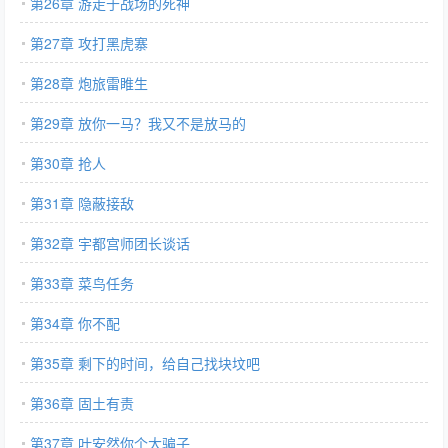
第26章 游走于战场的死神
第27章 攻打黑虎寨
第28章 炮旅雷睢生
第29章 放你一马？我又不是放马的
第30章 抢人
第31章 隐蔽接敌
第32章 宇都宫师团长谈话
第33章 菜鸟任务
第34章 你不配
第35章 剩下的时间，给自己找块坟吧
第36章 固土有责
第37章 叶安然你个大骗子