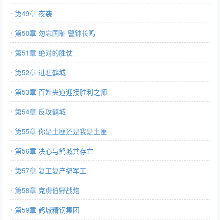
第49章 夜袭
第50章 勿忘国耻 警钟长鸣
第51章 绝对的胜仗
第52章 进驻鹤城
第53章 百姓夹道迎接胜利之师
第54章 反攻鹤城
第55章 你是土匪还是我是土匪
第56章 决心与鹤城共存亡
第57章 复工复产搞军工
第58章 克虏伯野战炮
第59章 鹤城精钢集团