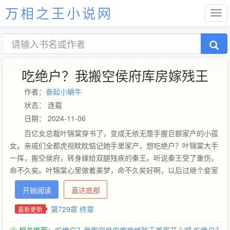
万相之王小说网
吃绝户？我搬空侯府库房嫁残王
作者：
奋起小蜗牛
状态： 连载
日期： 2024-11-06
百亿女总裁叶锦棠穿书了，变成无依无靠手握巨额家产的小孤
女。亲戚们全都虎视眈眈惦记她手里家产，想吃绝户？叶锦棠大手
一挥，搬空侯府，转身嫁给双腿残疾的秦王。听说秦王受了重伤，
命不久矣。叶锦棠心里做着美梦，命不久矣好啊，以后过继个妾室
的孩子过来，熬死秦王，她在封地没有婆婆，没有糟心的妾室，没
开始阅读
直达底部
有难伺候的王爷，那日子想想她都能笑醒。只是，为什么左等右等
秦王没死，她还大了肚子。一个，两个，三个孩子都有了，秦王不
第729章 终章
最新更新
但没死，还站起来了？叶锦棠傻眼，果然好看的男人满嘴谎话，说