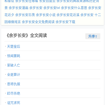
和象征
余岁长安在哪看
长安百度云
余岁长安的典故来源和历史背
景
余岁长安漫画
余岁长安
余岁长安txt
余岁长安什么意思
余岁长安
花近夕
余岁长安忘羡
余岁长安小说
余岁长安花近溪
余岁长安 十二
因缘做戏言
余岁长安全文免费阅读
余岁长安下载
《余岁长安》全文阅读
升序↑
天楚皇后
惊闻噩耗
家破人亡
全是算计
恩将仇报
赶尽杀绝
诅咒求死