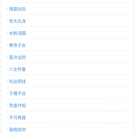
得罪刘氏
苦大仇深
水粉汤圆
教导子女
首次出府
少女怀春
吃出铜钱
于理不合
弄虚作假
不可再提
我相信你