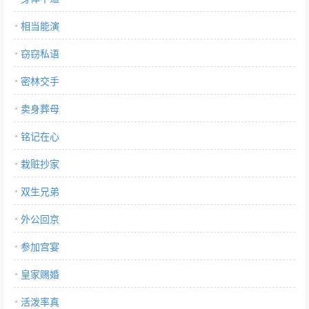
相当能演
窃窃私语
密林交手
卖身葬母
铭记在心
栽赃抄家
双生兄弟
外公回京
参加宫宴
皇家赐婚
活泼率真