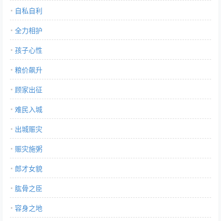
自私自利
全力相护
孩子心性
粮价飙升
顾家出征
难民入城
出城赈灾
赈灾施粥
郎才女貌
肱骨之臣
容身之地