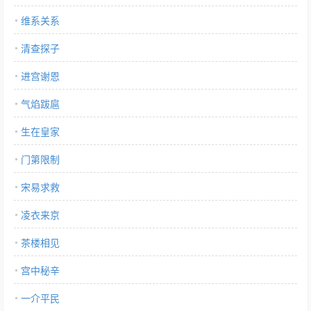
维系关系
清查探子
进宫谢恩
气焰跋扈
生在皇家
门第限制
宋易求救
凌衣来京
茶楼相见
宫中秘辛
一介平民