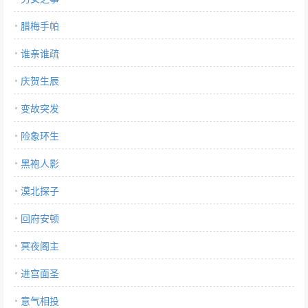
腊梅手帕
谁亲谁疏
庆贺生辰
变故突发
险象环生
黑袍人影
漠北探子
回府安顿
冥夜阁主
进宫面圣
意气相投