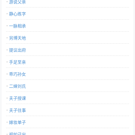
游说父亲
静心练字
一脉相承
另博天地
提议出府
手足至亲
乖巧孙女
二婶刘氏
夫子授课
夫子往事
嫁妆单子
视如己出