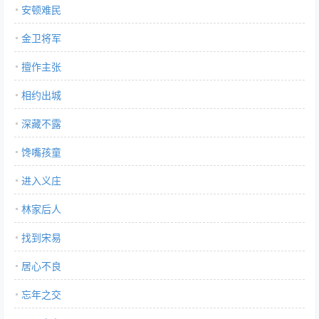
安顿难民
金卫将军
擅作主张
相约出城
深藏不露
馋嘴孩童
进入义庄
林家后人
找到宋易
居心不良
忘年之交