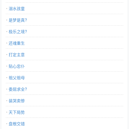
溺水孩童
是梦是真?
极乐之境?
还魂重生
打定主意
贴心忠仆
祖父祖母
委屈求全?
装哭卖惨
天下局势
盘根交错