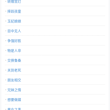
转赠宫灯
摔跤孩童
玉妃娘娘
目中无人
争强好胜
物是人非
交换鲁桑
关到老死
朋友相交
兄妹之情
想要做媒
男女之事