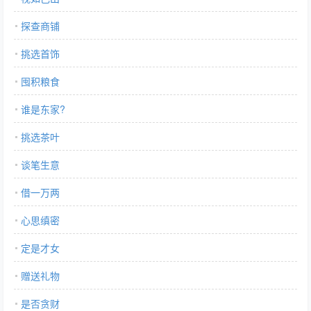
探查商铺
挑选首饰
囤积粮食
谁是东家?
挑选茶叶
谈笔生意
借一万两
心思缜密
定是才女
赠送礼物
是否贪财