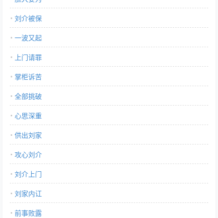
刘介被保
一波又起
上门请罪
掌柜诉苦
全部挑破
心思深重
供出刘家
攻心刘介
刘介上门
刘家内讧
前事败露