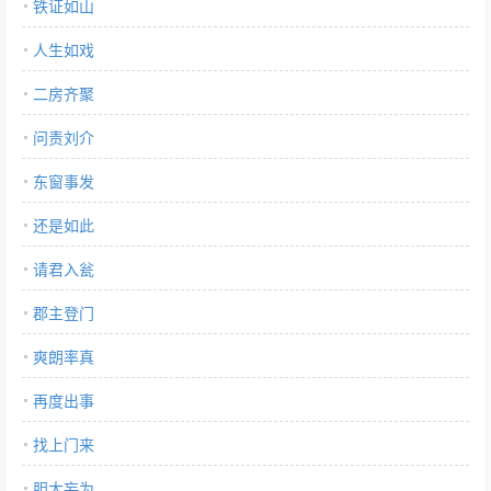
铁证如山
人生如戏
二房齐聚
问责刘介
东窗事发
还是如此
请君入瓮
郡主登门
爽朗率真
再度出事
找上门来
胆大妄为