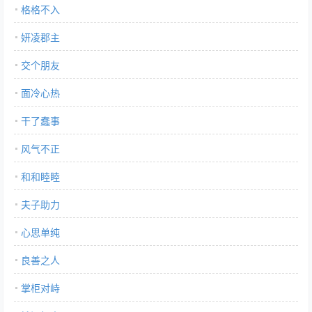
格格不入
妍凌郡主
交个朋友
面冷心热
干了蠢事
风气不正
和和睦睦
夫子助力
心思单纯
良善之人
掌柜对峙