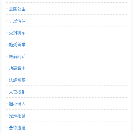
云熙公主
手足情深
受封将军
施粥善举
殿前问话
功高震主
炫耀赏赐
人已找到
胆小惧内
兄妹相见
悲惨遭遇