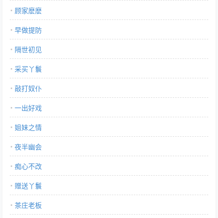
顾家麽麽
早做提防
隔世初见
采买丫鬟
敲打奴仆
一出好戏
姐妹之情
夜半幽会
痴心不改
赠送丫鬟
茶庄老板