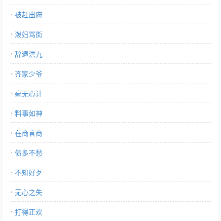
被赶出府
泼妇骂街
辞退洪九
齐家少爷
毫无心计
料事如神
在商言商
债多不愁
不知好歹
无心之失
打得正欢