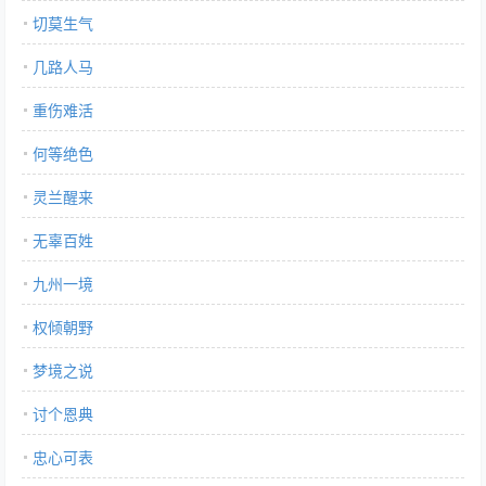
切莫生气
几路人马
重伤难活
何等绝色
灵兰醒来
无辜百姓
九州一境
权倾朝野
梦境之说
讨个恩典
忠心可表