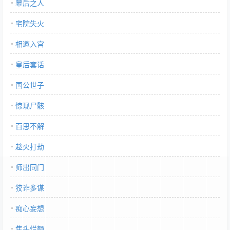
幕后之人
宅院失火
相邀入宫
皇后套话
国公世子
惊现尸骸
百思不解
趁火打劫
师出同门
狡诈多谋
痴心妄想
焦头烂额