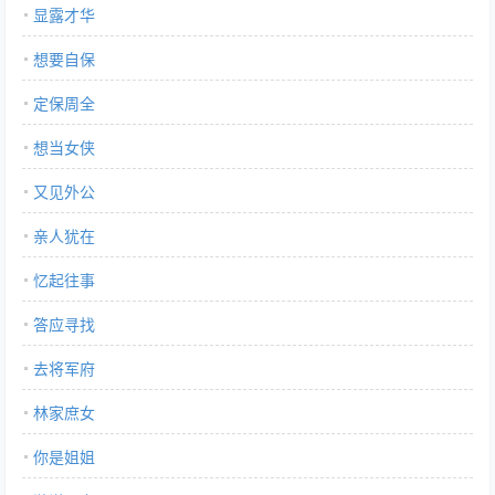
显露才华
想要自保
定保周全
想当女侠
又见外公
亲人犹在
忆起往事
答应寻找
去将军府
林家庶女
你是姐姐