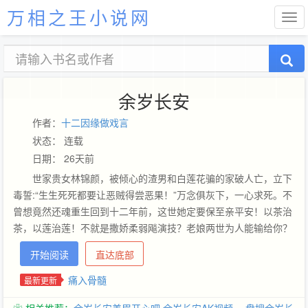
万相之王小说网
余岁长安
作者：
十二因缘做戏言
状态： 连载
日期： 26天前
世家贵女林锦颜，被倾心的渣男和白莲花骗的家破人亡，立下
毒誓:“生生死死都要让恶贼得尝恶果！”万念俱灰下，一心求死。不
曾想竟然还魂重生回到十二年前，这世她定要保至亲平安！以茶治
茶，以莲治莲！不就是撒娇柔弱飚演技？老娘两世为人能输给你？
真心交付？不过贪图她背后势力！威胁她至亲？她便让这天下换个
开始阅读
直达底部
人做！
痛入骨髓
最新更新