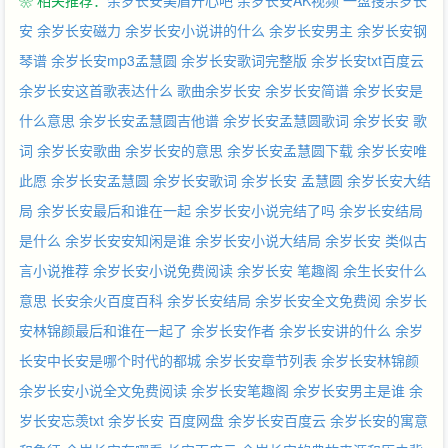
❀ 相关推荐：
余岁长安美眉开心吧
余岁长安AK视频
一盘搜余岁长
安
余岁长安磁力
余岁长安小说讲的什么
余岁长安男主
余岁长安钢
琴谱
余岁长安mp3孟慧圆
余岁长安歌词完整版
余岁长安txt百度云
余岁长安这首歌表达什么
歌曲余岁长安
余岁长安简谱
余岁长安是
什么意思
余岁长安孟慧圆吉他谱
余岁长安孟慧圆歌词
余岁长安 歌
词
余岁长安歌曲
余岁长安的意思
余岁长安孟慧圆下载
余岁长安唯
此愿
余岁长安孟慧圆
余岁长安歌词
余岁长安 孟慧圆
余岁长安大结
局
余岁长安最后和谁在一起
余岁长安小说完结了吗
余岁长安结局
是什么
余岁长安安知闲是谁
余岁长安小说大结局
余岁长安 类似古
言小说推荐
余岁长安小说免费阅读
余岁长安 笔趣阁
余生长安什么
意思
长安余火百度百科
余岁长安结局
余岁长安全文免费阅
余岁长
安林锦颜最后和谁在一起了
余岁长安作者
余岁长安讲的什么
余岁
长安中长安是哪个时代的都城
余岁长安章节列表
余岁长安林锦颜
余岁长安小说全文免费阅读
余岁长安笔趣阁
余岁长安男主是谁
余
岁长安忘羡txt
余岁长安 百度网盘
余岁长安百度云
余岁长安的寓意