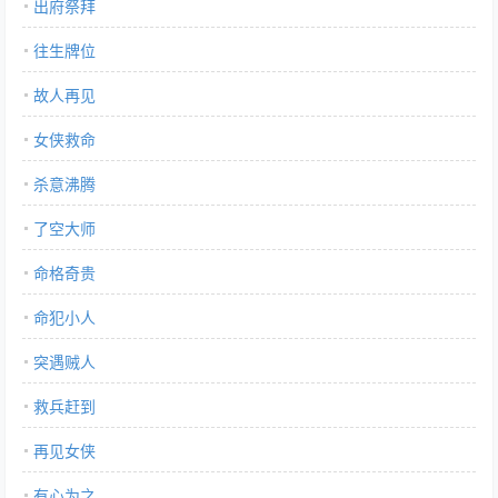
出府祭拜
往生牌位
故人再见
女侠救命
杀意沸腾
了空大师
命格奇贵
命犯小人
突遇贼人
救兵赶到
再见女侠
有心为之