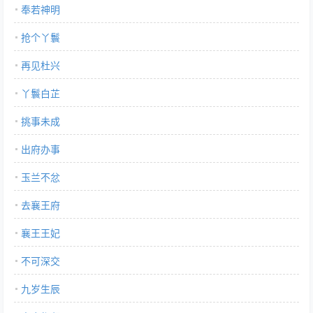
奉若神明
抢个丫鬟
再见杜兴
丫鬟白芷
挑事未成
出府办事
玉兰不忿
去襄王府
襄王王妃
不可深交
九岁生辰