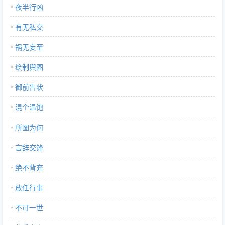
夜半行凶
有无私交
祸无妄至
绘制舆图
御前告状
混个温饱
所图为何
言辞交锋
绝不背弃
放任行事
不可一世