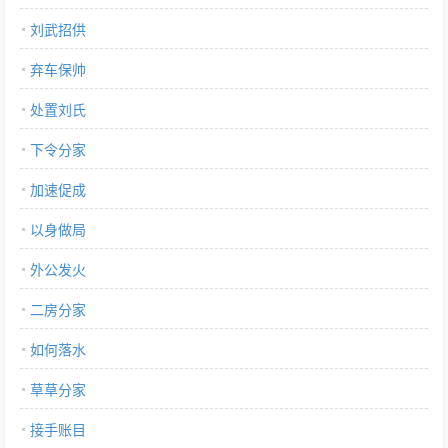
刘武招供
弃车保帅
处置刘氏
下令分家
加速促成
以身做局
外公发火
二房分家
如何落水
草草分家
接手账目