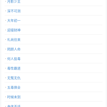
月影少主
深不可测
大年初一
迎接财神
礼尚往来
罔顾人命
何人投毒
毒性霸道
无冤无仇
五毒俱全
时候未到
身体不适