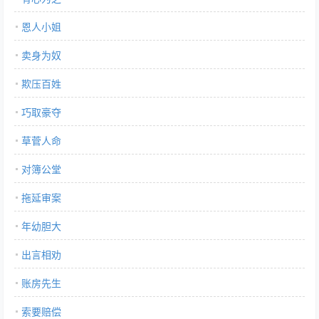
恩人小姐
卖身为奴
欺压百姓
巧取豪夺
草菅人命
对簿公堂
拖延审案
年幼胆大
出言相劝
账房先生
索要赔偿