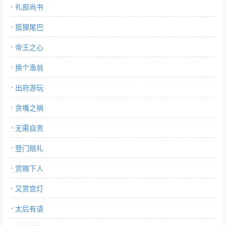
礼部尚书
狐狸尾巴
帝王之心
换个渔翁
出府游玩
贪嘴之祸
无需自责
登门赔礼
赏赐下人
又赏宫灯
太后有请