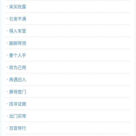
采买败露
引发不满
得入军营
跛脚将领
要个人手
收为己用
再遇旧人
舅母登门
找寻证据
出门买琴
百音琴行