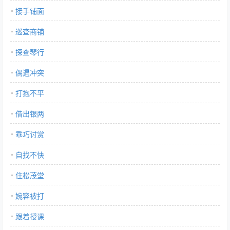
接手铺面
巡查商铺
探查琴行
偶遇冲突
打抱不平
借出银两
乖巧讨赏
自找不快
住松茂堂
婉容被打
跟着授课