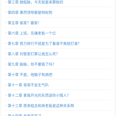
第三章 她程脉，今天就是来算账的
第四章 果然领导都是特权狗
第五章 偷家？搬家！
第六章 上班，先赚老板一个亿
第七章 努力修行不就是为了看谁不爽就打谁？
第八章 刘管家打算让我怎么死？
第九章 脉脉，你不要我了吗？
第十章 不是，他脑子有病吧
第十一章 哥哥不会生气叭
第十二章 拿我开光的东西送你小情人？
第十三章 原来程总和商老板是这种关系啊
第十四章 辛苦哥哥了