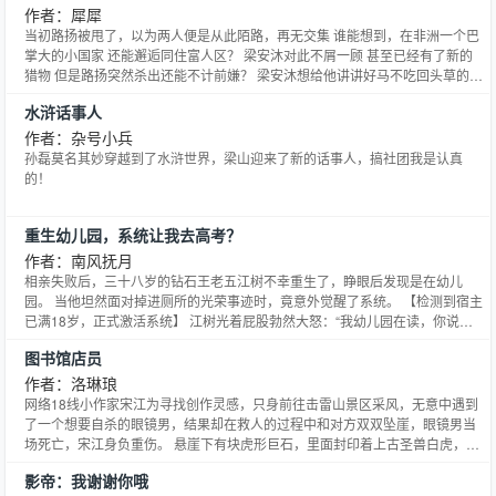
作者：犀犀
当初路扬被甩了，以为两人便是从此陌路，再无交集 谁能想到，在非洲一个巴
掌大的小国家 还能邂逅同住富人区？ 梁安沐对此不屑一顾 甚至已经有了新的
猎物 但是路扬突然杀出还能不计前嫌？ 梁安沐想给他讲讲好马不吃回头草的道
理 路扬却觉得从一而终才是美德 梁安沐：？？？你偷偷上了个男德学院？
水浒话事人
作者：杂号小兵
孙磊莫名其妙穿越到了水浒世界，梁山迎来了新的话事人，搞社团我是认真
的！
重生幼儿园，系统让我去高考？
作者：南风抚月
相亲失败后，三十八岁的钻石王老五江树不幸重生了，睁眼后发现是在幼儿
园。 当他坦然面对掉进厕所的光荣事迹时，竟意外觉醒了系统。 【检测到宿主
已满18岁，正式激活系统】 江树光着屁股勃然大怒：“我幼儿园在读，你说我
他妈18岁？” 接着，江树看着后续任务不禁陷入了沉思。 【帮脾气不好的高冷
图书馆店员
女神摆脱追求者的纠缠】 【邀请人美心善的天使校花看一场电影，在暧昧的氛
围下悄悄牵上她的手】 【和刁蛮大小姐的意外邂逅
作者：洛琳琅
网络18线小作家宋江为寻找创作灵感，只身前往击雷山景区采风，无意中遇到
了一个想要自杀的眼镜男，结果却在救人的过程中和对方双双坠崖，眼镜男当
场死亡，宋江身负重伤。 悬崖下有块虎形巨石，里面封印着上古圣兽白虎，宋
江和眼镜男的血流在了虎形巨石上解开封印，放出了圣兽白虎，其附身于眼镜
影帝：我谢谢你哦
男的尸体上重生，二人从此开启了一段降妖除魔的奇幻旅程。