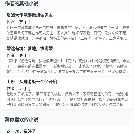
作者的其他小说
反派大佬觉醒后想做男主
作者：豆丁丁
程阳一觉醒来成了自己书中男主亲弟弟的官配，还把命和他绑在了一起。 亲弟
弟恶毒且每天都在作死坑男主，怎么办？ 程阳深呼吸一口气：只要亲妈不死，
剧情说改就改！儿子别怕，妈妈带你来洗白！ “二夫人，不好了，二少爷把大
少爷给打了！” 程阳：“……” 等等，这不是她改好的剧情！！ “二夫人，不好
婚途有坑：爹地，快离婚
了，二少爷把大少爷合同搅黄了！” 程阳：“严正谴责‘个别配角’，请不要频繁给
自己加戏！！！” “二夫人，不好了，二
作者：豆丁丁
【新书《婚途有坑：爹地假正经》】【完结，双处1v1】他是权势滔天的B市太
子，心狠手辣的商业霸主，一纸离婚协议书，让他失了分寸。 “爹地，离婚请
签字。”五岁的小包子傲娇开口。 B市太子爷六年前被妻子甩了一张离婚协议
书，六年后被自己亲儿子逼着离婚，天理何在？ “我和你妈咪离婚，你就是单
上班：从赚老板一个亿开始！
亲儿童了。”顾爵玺冷冷开口。 小包子斜睨自己爹地：“妈咪说了，三条腿的蛤
蟆没有，你这样的男人太多了。” 顾爵玺脸色锐变
作者：豆丁丁
程脉脑子被偷了。 字面意思的被偷，然后来了一家奇奇怪怪的公司。 “程小姐
对我们公司印象怎么样？”帅气老板问。 是对暴打恶鬼的印象？ 还是对抓着自
己腿走路的残疾老鬼的印象？ “我们公司将聘请你做我们的财务，这是合同。”
男人将合同递了过去，“程小姐是个赚钱的好手，很适合我们公司。” “财务是管
钱的，不是赚钱的。”程脉友好提醒。 “程小姐天生慧脑，能被人盯上第一次就
猜你喜欢的小说
能被盯上第二次，脑子能丢一次就会丢第二
这一次，说好了