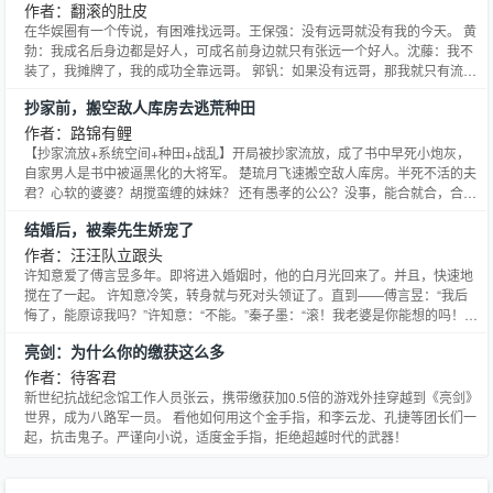
作者：翻滚的肚皮
在华娱圈有一个传说，有困难找远哥。王保强：没有远哥就没有我的今天。 黄
勃：我成名后身边都是好人，可成名前身边就只有张远一个好人。沈藤：我不
装了，我摊牌了，我的成功全靠远哥。 郭钒：如果没有远哥，那我就只有流
浪，没有地球。……2002年，张远带着感恩系统来到了这片即将起飞的娱乐圣
抄家前，搬空敌人库房去逃荒种田
土……
作者：路锦有鲤
【抄家流放+系统空间+种田+战乱】开局被抄家流放，成了书中早死小炮灰，
自家男人是书中被逼黑化的大将军。 楚琉月飞速搬空敌人库房。半死不活的夫
君？心软的婆婆？胡搅蛮缠的妹妹？ 还有愚孝的公公？没事，能合就合，合不
来就让他们滚蛋！！！逃荒路上死翘翘？ 别急我有物资！！！流放边疆遇战
结婚后，被秦先生娇宠了
乱？别怕，我有计谋，有战神！！谁曾想狗皇帝又作妖，害得百姓民不聊生！
此时不反更待何时！！！
作者：汪汪队立跟头
许知意爱了傅言昱多年。即将进入婚姻时，他的白月光回来了。并且，快速地
搅在了一起。 许知意冷笑，转身就与死对头领证了。直到——傅言昱：“我后
悔了，能原谅我吗？”许知意：“不能。”秦子墨：“滚！我老婆是你能想的吗！”
其实，许知意爱了傅子昱很久。 可是，秦子墨爱了许知意更久。
亮剑：为什么你的缴获这么多
作者：待客君
新世纪抗战纪念馆工作人员张云，携带缴获加0.5倍的游戏外挂穿越到《亮剑》
世界，成为八路军一员。 看他如何用这个金手指，和李云龙、孔捷等团长们一
起，抗击鬼子。严谨向小说，适度金手指，拒绝超越时代的武器！