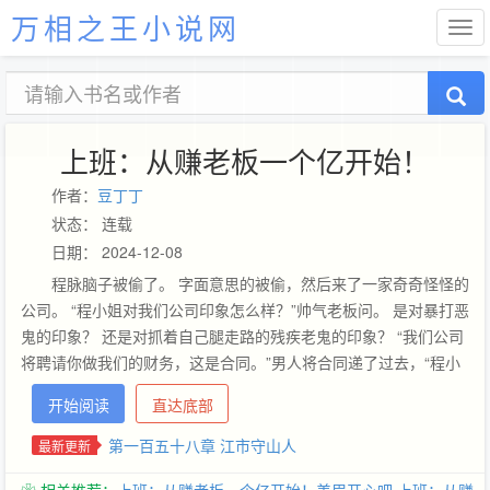
万相之王小说网
上班：从赚老板一个亿开始！
作者：
豆丁丁
状态： 连载
日期： 2024-12-08
程脉脑子被偷了。 字面意思的被偷，然后来了一家奇奇怪怪的
公司。 “程小姐对我们公司印象怎么样？”帅气老板问。 是对暴打恶
鬼的印象？ 还是对抓着自己腿走路的残疾老鬼的印象？ “我们公司
将聘请你做我们的财务，这是合同。”男人将合同递了过去，“程小
姐是个赚钱的好手，很适合我们公司。” “财务是管钱的，不是赚钱
开始阅读
直达底部
的。”程脉友好提醒。 “程小姐天生慧脑，能被人盯上第一次就能被
盯上第二次，脑子能丢一次就会丢第二次。”男人慢条斯理的轻声
第一百五十八章 江市守山人
最新更新
威胁，“但是如果程小姐是我司员工，我可以确保程小姐在职期间