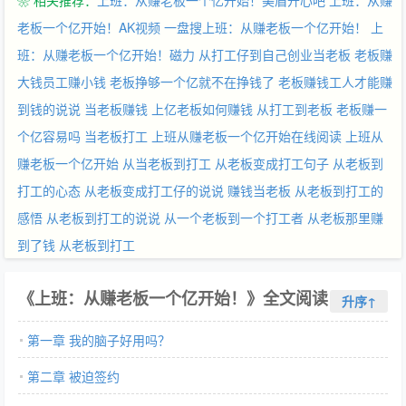
❀ 相关推荐：
上班：从赚老板一个亿开始！美眉开心吧
上班：从赚
百邪不侵。” “老板，什么时候上班？” “就从赚一个亿开始吧。” 上
班第一天，想灭了老板。
老板一个亿开始！AK视频
一盘搜上班：从赚老板一个亿开始！
上
班：从赚老板一个亿开始！磁力
从打工仔到自己创业当老板
老板赚
大钱员工赚小钱
老板挣够一个亿就不在挣钱了
老板赚钱工人才能赚
到钱的说说
当老板赚钱
上亿老板如何赚钱
从打工到老板
老板赚一
个亿容易吗
当老板打工
上班从赚老板一个亿开始在线阅读
上班从
赚老板一个亿开始
从当老板到打工
从老板变成打工句子
从老板到
打工的心态
从老板变成打工仔的说说
赚钱当老板
从老板到打工的
感悟
从老板到打工的说说
从一个老板到一个打工者
从老板那里赚
到了钱
从老板到打工
《上班：从赚老板一个亿开始！》全文阅读
升序↑
第一章 我的脑子好用吗？
第二章 被迫签约