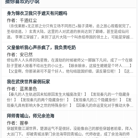
猜你喜欢的小说
身为锦衣卫我只手遮天有问题吗
作者：千道红尘
（杀伐果断+无正邪之分只有立场不同而已+脑子清晰，总之放心观看就完了。
圣母绕道。）玄青大陆，这里的人对武道的崇尚达到了巅峰，甚至是成仙问
道。 李寒江穿越了，来到了这片大陆一个叫赤焰帝国的领土上，可能是穿越的
缘故吧，有个能拿的出手的爹，开局就给他安排了个编制，也算是吃上了份皇
父皇偷听我心声杀疯了，我负责吃奶
粮。 但老爹似乎陷入了一场恐怖的权力斗争，便宜老爹为了他的安全，不得不
将他安排到了偏远的县城去避避风头。 很快李寒江便被派遣
作者：安已然
修仙界人人头疼的陆星晚，在渡劫的时候被师父一脚踹下凡间，成了一个在娘
肚子里被人按着不给出生的小公主。 【娘亲娘亲，这接生嬷嬷是个坏人……】
【父皇啊，你那弟弟可不是个好人，他勾结敌国奸细，谋反篡位呢！ 】【这就
是那英年早逝的白月光太子哥哥？这一世换晚晚来保护你！】【师父啊！ 你徒
我在武侠世界雇佣玩家
儿我出息了！在修仙界人人头疼，在凡间却是人见人爱啊！】众人：你确定？
作者：蓝黑墨色
【秦凡的人生轨迹因未知原因发生大幅度改变！】 【发现秦凡的一个隐藏身
份！】 【发现秦凡的两个隐藏身份！】 【发现秦凡的三个隐藏身份！】 【发
现秦凡具有影响大争之世的特殊身份！】 【因秦凡的命运变化对于推动大争之
世将起到绝佳作用，现奖励唯一性权限级面板。】 随着莫名的声音响起后，秦
拜师青城山，师兄余沧海
凡发现因为无数玩家的降临，让他有了全新的乐趣。 “你特么是不知道，那无
忧山庄的秦.....” 角落里一名愤怒的玩家刚想要
作者：握拳
穿越笑傲江湖世界，楚源运气不是很好。没能像自己的那些穿越者前辈，拜入
大派门下。 却被青城派掌门余沧海带回青城山，代师收徒，成了余沧海的师