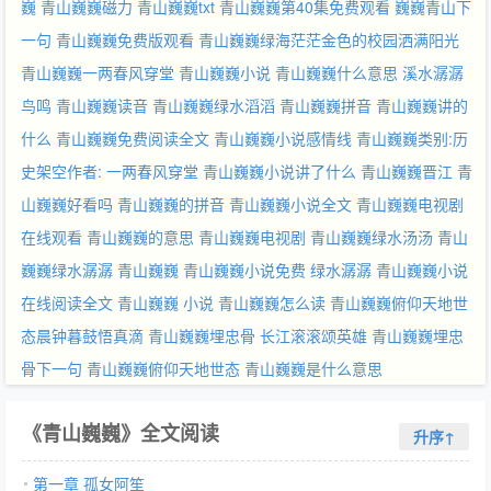
巍
青山巍巍磁力
青山巍巍txt
青山巍巍第40集免费观看
巍巍青山下
一句
青山巍巍免费版观看
青山巍巍绿海茫茫金色的校园洒满阳光
青山巍巍一两春风穿堂
青山巍巍小说
青山巍巍什么意思
溪水潺潺
鸟鸣
青山巍巍读音
青山巍巍绿水滔滔
青山巍巍拼音
青山巍巍讲的
什么
青山巍巍免费阅读全文
青山巍巍小说感情线
青山巍巍类别:历
史架空作者: 一两春风穿堂
青山巍巍小说讲了什么
青山巍巍晋江
青
山巍巍好看吗
青山巍巍的拼音
青山巍巍小说全文
青山巍巍电视剧
在线观看
青山巍巍的意思
青山巍巍电视剧
青山巍巍绿水汤汤
青山
巍巍绿水潺潺
青山巍巍
青山巍巍小说免费
绿水潺潺
青山巍巍小说
在线阅读全文
青山巍巍 小说
青山巍巍怎么读
青山巍巍俯仰天地世
态晨钟暮鼓悟真滴
青山巍巍埋忠骨
长江滚滚颂英雄
青山巍巍埋忠
骨下一句
青山巍巍俯仰天地世态
青山巍巍是什么意思
《青山巍巍》全文阅读
升序↑
第一章 孤女阿笙