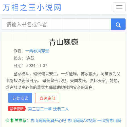
万相之王小说网
青山巍巍
作者：
一两春风穿堂
状态： 连载
日期： 2024-11-07
皇家权斗，蝼蚁何以安生。一夕遭难，苏家覆灭。阿笙欲为父
申冤却须先保自身。 母亲曾告诉她，央国裴氏，贵比天家。她想，
或许那温良心善的裴家九郎能助她找回父亲的清白。
开始阅读
直达底部
第三百二十章 沈裴二人
最新更新
❀ 相关推荐：
青山巍巍美眉开心吧
青山巍巍AK视频
一盘搜青山巍