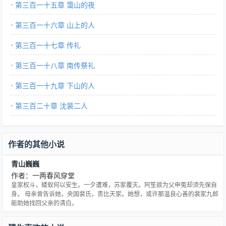
第三百一十五章 霭山的夜
第三百一十六章 山上的人
第三百一十七章 传礼
第三百一十八章 南传祭礼
第三百一十九章 下山的人
第三百二十章 沈裴二人
作者的其他小说
青山巍巍
作者：一两春风穿堂
皇家权斗，蝼蚁何以安生。一夕遭难，苏家覆灭。阿笙欲为父申冤却须先保自
身。 母亲曾告诉她，央国裴氏，贵比天家。她想，或许那温良心善的裴家九郎
能助她找回父亲的清白。