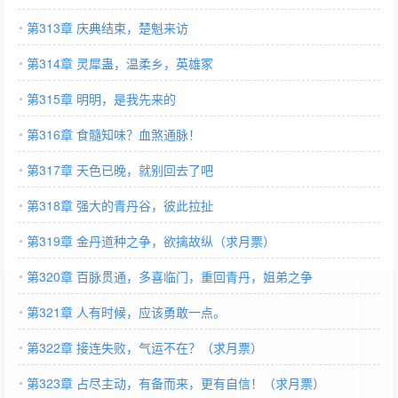
第313章 庆典结束，楚魁来访
第314章 灵犀蛊，温柔乡，英雄冢
第315章 明明，是我先来的
第316章 食髓知味？血煞通脉！
第317章 天色已晚，就别回去了吧
第318章 强大的青丹谷，彼此拉扯
第319章 金丹道种之争，欲擒故纵（求月票）
第320章 百脉贯通，多喜临门，重回青丹，姐弟之争
第321章 人有时候，应该勇敢一点。
第322章 接连失败，气运不在？（求月票）
第323章 占尽主动，有备而来，更有自信！（求月票）