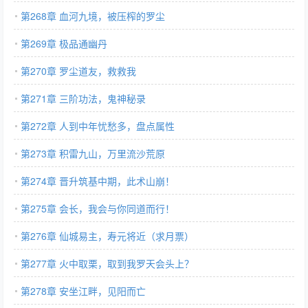
第268章 血河九境，被压榨的罗尘
第269章 极品通幽丹
第270章 罗尘道友，救救我
第271章 三阶功法，鬼神秘录
第272章 人到中年忧愁多，盘点属性
第273章 积雷九山，万里流沙荒原
第274章 晋升筑基中期，此术山崩！
第275章 会长，我会与你同道而行！
第276章 仙城易主，寿元将近（求月票）
第277章 火中取栗，取到我罗天会头上？
第278章 安坐江畔，见阳而亡