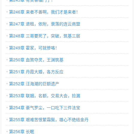
第246章 来者不善啊，我们才是来者！
第247章 退租，依附，衰落的连云商盟
第248章 三哥要死了，突破，筑基三层
第249章 霍家，可就惨咯！
第250章 血煞夺灵，王渊筑基
第251章 丹霞大婚，各方反应
第252章 汪海潮的巨额遗产
第253章 联姻，名额，交易大会，捡漏
第254章 豪气罗尘，一口吃下三件法宝
第255章 艰难苦恨繁霜鬓，雄心不绝结金丹
第256章 长眠