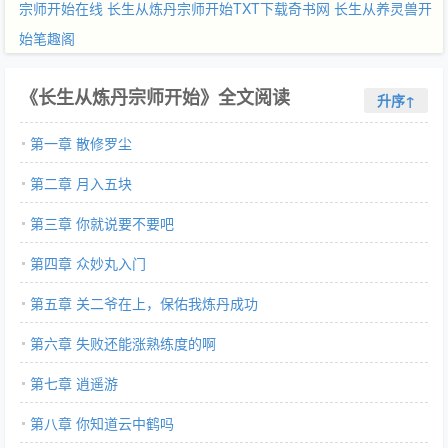
宗师开始在线
长生从炼丹宗师开始TXT下载奇书网
长生从养灵兽开
始笔趣阁
《长生从炼丹宗师开始》全文阅读
升序↑
第一章 散修罗尘
第二章 月入五块
第三章 你就说要不要吧
第四章 众妙丸入门
第五章 关二爷在上，保佑我炼丹成功
第六章 失败还能涨熟练度的啊
第七章 逍遥游
第八章 你知道云中鹤吗