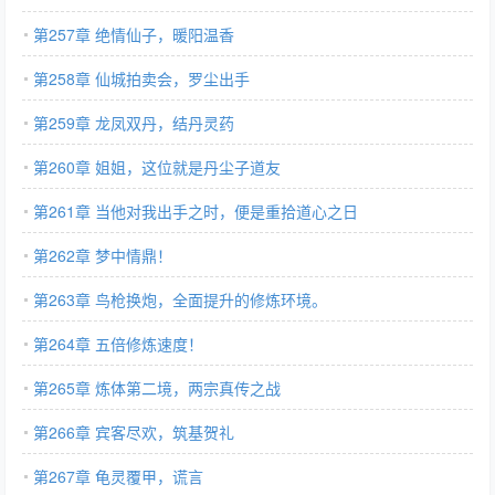
第257章 绝情仙子，暖阳温香
第258章 仙城拍卖会，罗尘出手
第259章 龙凤双丹，结丹灵药
第260章 姐姐，这位就是丹尘子道友
第261章 当他对我出手之时，便是重拾道心之日
第262章 梦中情鼎！
第263章 鸟枪换炮，全面提升的修炼环境。
第264章 五倍修炼速度！
第265章 炼体第二境，两宗真传之战
第266章 宾客尽欢，筑基贺礼
第267章 龟灵覆甲，谎言