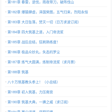
第181章 春雷，逆伐，雨夜带刀，破阵伐山
第182章 爆猿肆虐，泽国癸图，五气归来，烈阳永恒
第183章 大日坠落，焚灭一切（日万求波订阅）
第184章 四大筑基之道，入门帝流浆
第185章 战后总结，狂刷熟练度！
第186章 极品众妙丸，失态的罗尘
第187章 炼气大圆满，炼制帝流浆（求月票）
第188章 筑基
八十万筑基教头参上！（小总结）
第189章 初入筑基，力压南宫
第190章 筑基大典，一拂之威（求订阅）
第191章 罗尘讲道，尽释前嫌