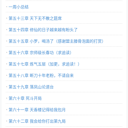
一周小总结
第五十三章 天下无不散之筵席
第五十四章 修仙的日子越来越有盼头了
第五十五章 小罗，喝汤了（感谢盟主滕骨泡面的打赏）
第五十六章 宗师级长春功（求追读）
第五十七章 炼气五层（加更，求追读！）
第五十八章 断刀十年老粉，不请自来
第五十九章 落凤山论道台
第六十章 死斗开局
第六十一章 天香楼记得给我包月
第六十二章 我会给你打出第九局