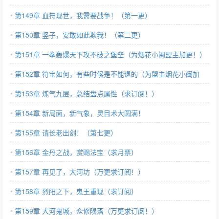
第149章 血符现世，我需要战争！（第一更）
第150章 竖子，安敢如此欺我！（第二更）
第151章 一拳轰爆天下攻不破之堡垒（为烟花小闽盟主加更！）
第152章 符宝如何，有些时候是不能退的（为盟主烟花小闽加
更！）
第153章 炼气九层，总结盘点属性（求订阅！）
第154章 新局面，新气象，灵目术大圆满！
第155章 请长老出剑！（第七更）
第156章 金丹之战，赏赐法宝（求月票）
第157章 再见了，大河坊（万更求订阅！）
第158章 烈阳之下，鬼王重现（求订阅）
第159章 大河鬼城，众修陨落（万更求订阅！）