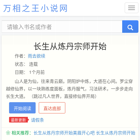
万相之王小说网
长生从炼丹宗师开始
作者：
雨去欲续
状态： 连载
日期： 1个月前
山人是为仙，往来青云巅。阴阳炉中炼，大道在心间。罗尘穿
越修仙界，以一块熟练度面板，炼丹服气，习法研术，一步步走向
长生大道。 （跳过凡人世界，直接修仙界开局）
开始阅读
直达底部
请假条
最新更新
❀ 相关推荐：
长生从炼丹宗师开始美眉开心吧
长生从炼丹宗师开始