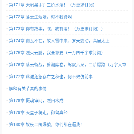
第171章 天帆黑手？三阶水法！（万更求订阅）
第172章 落云生烟法，时不我待啊
第173章 你有故事，嘿，我有酒！（万更求订阅））
第174章 南瓦不在，故人雪中来、罗天变动，高居太上
第175章 烈火云鹏，我全都要（一万四千字求订阅）
第176章 落云备战，兽潮席卷，驾驭六龙，二阶爆猿（万字大章
求订阅）
第177章 此诚危急存亡之秋也，何不效仿前事
解释有关节奏的事情
第178章 慑魂审问，烈阳术成
第179章 天星子将走，御兽真经
第180章 奴役二阶爆猿，你们都在逼我！