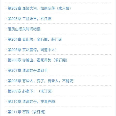
第202章 血染大河，如雨坠落（求月票）
第203章 三阶妖王，吞江蟾
落凤山闭关时间错误
第204章 泰山坊、金石阁、敲门砖
第205章 东岳震惊，同道中人！
第206章 赤蟾山、霍家得势（求订阅）
第207章 清源妙丹法到手
第208章 有些人，变了，有些人，不能变！
第209章 必拿下！（求订阅）
第210章 清源妙丹，排毒养颜
第211章 密谋（求订阅）