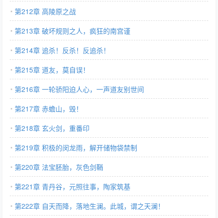
第212章 高陵原之战
第213章 破坏规则之人，疯狂的南宫谨
第214章 追杀！反杀！反追杀！
第215章 道友，莫自误！
第216章 一轮骄阳迫人心，一声道友别世间
第217章 赤蟾山，毁！
第218章 玄火剑，重番印
第219章 积极的闵龙雨，解开储物袋禁制
第220章 法宝胚胎，灰色剑鞘
第221章 青丹谷，元照往事，陶家筑基
第222章 自天而降，落地生澜。此城，谓之天澜！