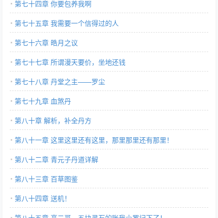
第七十四章 你要包养我啊
第七十五章 我需要一个信得过的人
第七十六章 皓月之议
第七十七章 所谓漫天要价，坐地还钱
第七十八章 丹堂之主——罗尘
第七十九章 血煞丹
第八十章 解析，补全丹方
第八十一章 这里这里还有这里，那里那里还有那里！
第八十二章 青元子丹道详解
第八十三章 百草图鉴
第八十四章 送机！
第八十五章 高二哥，五块灵石的账我小罗记下了！