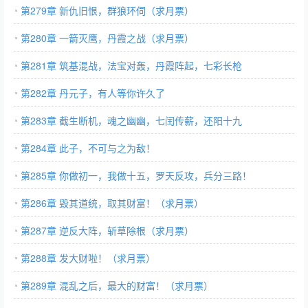
第279章 新仇旧恨，群狼环伺（求月票）
第280章 一箭灭鹰，丹霞之战（求月票）
第281章 筑基混战，法宝对轰，丹霞阵起，七彩长枪
第282章 丹元子，有人等你许久了
第283章 截生断机，魂之幽幽，七闰传薪，还阳十九
第284章 此子，不可与之为敌！
第285章 你做初一，我做十五，罗天反攻，兵分三路！
第286章 毁其道统，取其财富！（求月票）
第287章 逆反大阵，斩草除根（求月票）
第288章 发大财啦！（求月票）
第289章 混乱之后，最大的财富！（求月票）