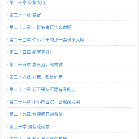
第二十章 染指大山
第二十一章 暴富
第二十二章 一群穷鬼玩什么命啊
第二十三章 你小子干的那一票也不大啊
第二十四章 新家真好！
第二十五章 碧玉刀，鸳鸯钺
第二十六章 奸商，都是奸商
第二十七章 我王哥从不舔有毒的刀
第二十八章 小小四合院，卧虎藏龙啊
第二十九章 枷锁解开的希望
第三十章 淡烟疏雨楼
第三十一章 瓢虫月初格外热情