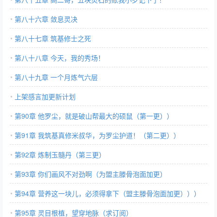
第八十六章 敛息灵决
第八十七章 筑基修士之死
第八十八章 今天，我的秀场！
第八十九章 一个月炼气六层
上架感言加更新计划
第90章 他罗尘，就是破山帮最大的硕鼠（第一更））
第91章 我筑基真修米叔华，为罗尘护道！（第二更））
第92章 炼制玉髓丹（第三更）
第93章 你们画风不对劲啊（为盟主滕骨泡面加更）
第94章 营养这一块儿，必须得拿下（盟主滕骨泡面加更）））
第95章 灵目根植，望穿地脉（求订阅）