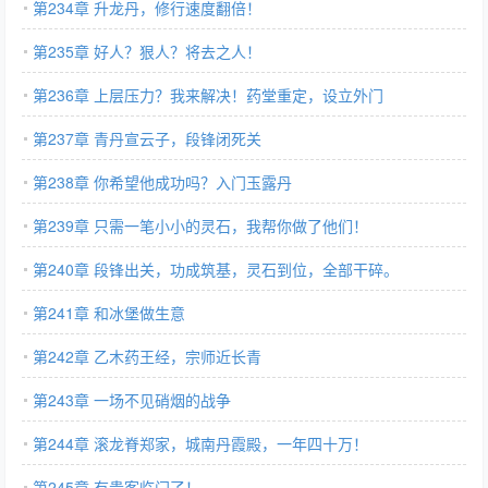
第234章 升龙丹，修行速度翻倍！
第235章 好人？狠人？将去之人！
第236章 上层压力？我来解决！药堂重定，设立外门
第237章 青丹宣云子，段锋闭死关
第238章 你希望他成功吗？入门玉露丹
第239章 只需一笔小小的灵石，我帮你做了他们！
第240章 段锋出关，功成筑基，灵石到位，全部干碎。
第241章 和冰堡做生意
第242章 乙木药王经，宗师近长青
第243章 一场不见硝烟的战争
第244章 滚龙脊郑家，城南丹霞殿，一年四十万！
第245章 有贵客临门了！