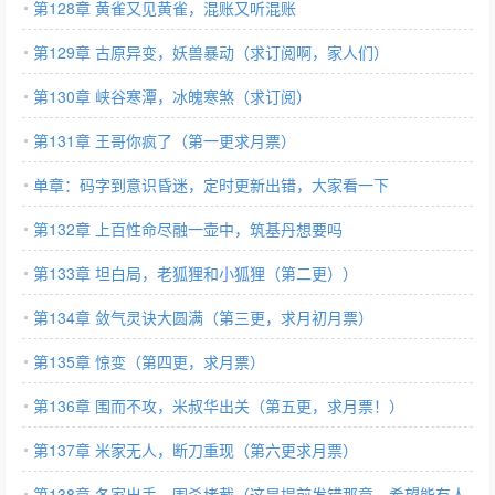
第128章 黄雀又见黄雀，混账又听混账
第129章 古原异变，妖兽暴动（求订阅啊，家人们）
第130章 峡谷寒潭，冰魄寒煞（求订阅）
第131章 王哥你疯了（第一更求月票）
单章：码字到意识昏迷，定时更新出错，大家看一下
第132章 上百性命尽融一壶中，筑基丹想要吗
第133章 坦白局，老狐狸和小狐狸（第二更））
第134章 敛气灵诀大圆满（第三更，求月初月票）
第135章 惊变（第四更，求月票）
第136章 围而不攻，米叔华出关（第五更，求月票！）
第137章 米家无人，断刀重现（第六更求月票）
第138章 各家出手，围杀堵截（这是提前发错那章，希望能有人