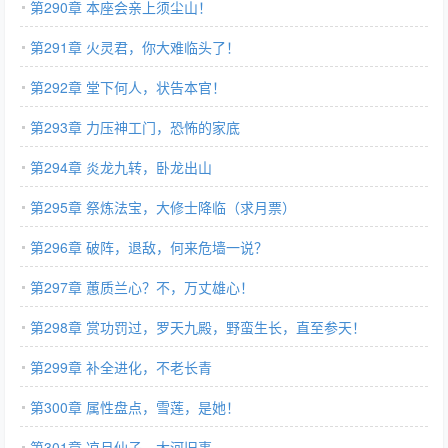
第290章 本座会亲上须尘山！
第291章 火灵君，你大难临头了！
第292章 堂下何人，状告本官！
第293章 力压神工门，恐怖的家底
第294章 炎龙九转，卧龙出山
第295章 祭炼法宝，大修士降临（求月票）
第296章 破阵，退敌，何来危墙一说？
第297章 蕙质兰心？不，万丈雄心！
第298章 赏功罚过，罗天九殿，野蛮生长，直至参天！
第299章 补全进化，不老长青
第300章 属性盘点，雪莲，是她！
第301章 凉月仙子，大河旧事