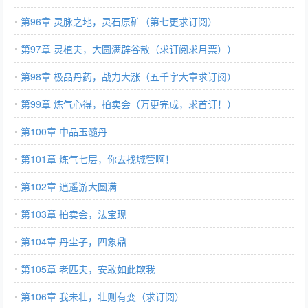
第96章 灵脉之地，灵石原矿（第七更求订阅）
第97章 灵植夫，大圆满辟谷散（求订阅求月票））
第98章 极品丹药，战力大涨（五千字大章求订阅）
第99章 炼气心得，拍卖会（万更完成，求首订！）
第100章 中品玉髓丹
第101章 炼气七层，你去找城管啊！
第102章 逍遥游大圆满
第103章 拍卖会，法宝现
第104章 丹尘子，四象鼎
第105章 老匹夫，安敢如此欺我
第106章 我未壮，壮则有变（求订阅）