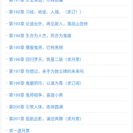
第192章 习经、收徒、入城、（求订！）
第193章 论道台外，再见故人，落凤山苦修
第194章 生亦为人杰，死亦为鬼雄
第195章 慑服鬼将，烂柯黑棋
第196章 回归罗天，筑基二层（求月票）
第197章 你想过，亲手为她立碑的未来吗
第198章 鬼磨阴玲，以谁为尊（求订阅）
第199章 鬼将相争，喜提小黑
第200章 引煞入体，炼体圆满
第201章 孤帆远影，澜沧奔腾（求月票）
求一波月票