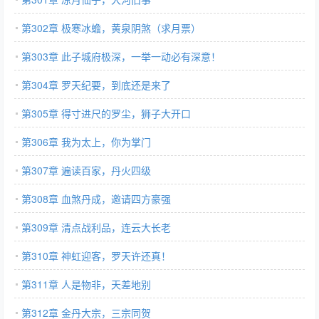
第302章 极寒冰蟾，黄泉阴煞（求月票）
第303章 此子城府极深，一举一动必有深意！
第304章 罗天纪要，到底还是来了
第305章 得寸进尺的罗尘，狮子大开口
第306章 我为太上，你为掌门
第307章 遍读百家，丹火四级
第308章 血煞丹成，邀请四方豪强
第309章 清点战利品，连云大长老
第310章 神虹迎客，罗天许还真！
第311章 人是物非，天差地别
第312章 金丹大宗，三宗同贺