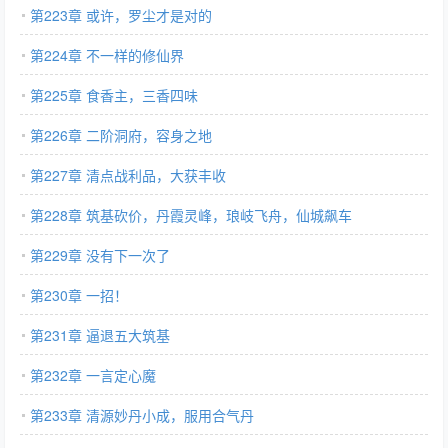
第223章 或许，罗尘才是对的
第224章 不一样的修仙界
第225章 食香主，三香四味
第226章 二阶洞府，容身之地
第227章 清点战利品，大获丰收
第228章 筑基砍价，丹霞灵峰，琅岐飞舟，仙城飙车
第229章 没有下一次了
第230章 一招！
第231章 逼退五大筑基
第232章 一言定心魔
第233章 清源妙丹小成，服用合气丹