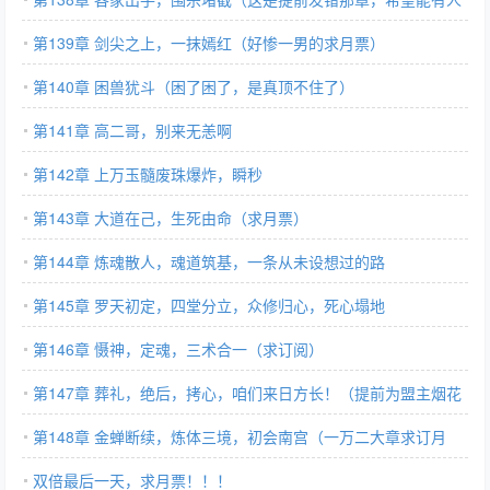
订阅一下
第139章 剑尖之上，一抹嫣红（好惨一男的求月票）
第140章 困兽犹斗（困了困了，是真顶不住了）
第141章 高二哥，别来无恙啊
第142章 上万玉髓废珠爆炸，瞬秒
第143章 大道在己，生死由命（求月票）
第144章 炼魂散人，魂道筑基，一条从未设想过的路
第145章 罗天初定，四堂分立，众修归心，死心塌地
第146章 慑神，定魂，三术合一（求订阅）
第147章 葬礼，绝后，拷心，咱们来日方长！（提前为盟主烟花
小闽贺！）
第148章 金蝉断续，炼体三境，初会南宫（一万二大章求订月
票）
双倍最后一天，求月票！！！