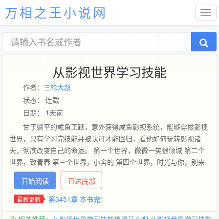
万相之王小说网
从影视世界学习技能
作者：
三轮大叔
状态： 连载
日期： 1天前
甘于躺平的咸鱼王跃，意外获得咸鱼影视系统，能够穿梭影视
世界，只有学习完技能并被认可才能回归，看他如何玩转影视诸
天，彻底改变自己的命运。 第一个世界，微微一笑很倾城 第二个
世界，致青春 第三个世界，小舍的 第四个世界，时光与你，别来
无恙 第五个世界，欢乐颂（一二三） 第六个世界，开端 第七个世
开始阅读
直达底部
界，少年派 第八个世界，我的！体育老师 第九个世界，一起同过
窗 第十个世界，天龙八部 第十一世界，初恋那件小事 第十二世
第3451章 本书完！
最新更新
界，知否知否应是绿肥红瘦