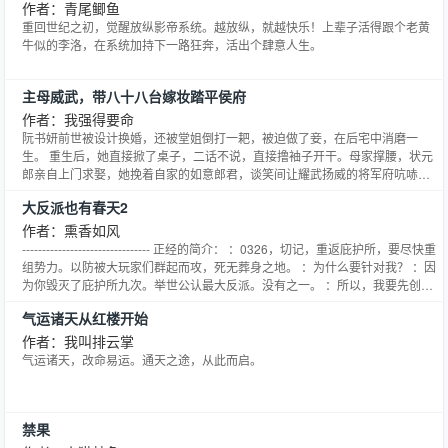
作者：青尾鲫鱼
重回世纪之初，觉醒放纵影帝系统。越放纵，就越快乐！上辈子活得跟个老黄
牛似的李洛，在系统加持下一路狂奔，活出个肆意人生。
主母威武，带八十八台嫁妆踏平侯府
作者：我强得要命
阮书妍前世被设计换婚，还被堂姐倒打一耙，被迫做了妾，在后宅中消磨一
生。 重生后，她直接掀了桌子，二话不说，直接撸袖子开干。母家撑腰，状元
郎亲自上门求娶，她挽着自家的如意郎君，谈笑间让耀武扬威的将军府吭哧瘪
肚地滚了回去。 谢春玉宠溺地亲了亲她的额头：“夫人可还有何处不顺心？”阮
大反派也有春天2
书妍笑道：“自然是万事顺意。”
作者：熏香如风
-------------------------------- 正经的简介： ：0326，切记，重返庇护所，要尽快重
组势力。以防被大玩家们群起而攻，死无葬身之地。 ：为什么要针对我？ ：因
为你毁灭了庇护所九次。举世公认最大反派。没有之一。 ：所以，我要先创造
一个文明。 ：不，准确的说你要先诞生出一个种族。 ：我一个人？ ：还能有
气运诸天从红楼开始
谁！ -------------------------------
作者：我叫排云掌
气运诸天，改命易运。通天之途，从此而启。
禁果