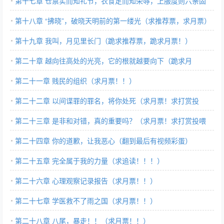
第十七章 仓禀实而知礼节，衣食足而知荣辱，上服度则六亲固
（求月票）
第十八章 “拂晓”，破晓天明前的第一缕光（求推荐票，求月票）
第十九章 我叫，月见里长门（跪求推荐票，跪求月票！）
第二十章 越向往高处的光亮，它的根就越要向下（跪求月
票！！！）
第二十一章 贱民的组织（求月票！！）
第二十二章 以间谍罪的罪名，将你处死（求月票！求打赏投
喂！）
第二十三章 是非和对错，真的重要吗？（求月票！求打赏投喂
哇！！）
第二十四章 你的道歉，让我恶心（翻到最后有视频彩蛋）
第二十五章 完全属于我的力量（求追读！！！）
第二十六章 心理观察记录报告（求月票！！）
第二十七章 学医救不了雨之国（求月票！！）
第二十八章 八尾，暴走！！（求月票！！）