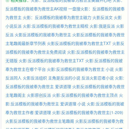
❀ 相关推荐：
火影：反派模板的我被奉为救世主美眉开心吧
火影：
吉影（JOJO）、鬼舞辻无惨（鬼灭之刃）、两面宿傩（咒术回
战）……】◎ “半藏大人，我曾以为善良很容易，云川却说，善良
反派模板的我被奉为救世主AK视频
一盘搜火影：反派模板的我被奉
很难。”弥彦直视狼狈的山椒鱼半藏，沉声道：“善良拔掉牙齿便是
为救世主
火影：反派模板的我被奉为救世主磁力
火影反派文
火影
软弱，善良强加于人便是恶意。” “自来也老师，只会说一些漂亮
小说反派
火影:反派模板的我被奉为救世主精校
火影:我是反派
火影
话，将未来寄予命运的你，什么都无法改变。”面对自来也的质
反派
火影反派模板的我被奉为救世主
火影反派模板的我被奉为救世
问，长门语气淡然道：“云川就像照亮角落的光，你们的肮脏龌龊
显现无疑，所以你们把他唤作恶魔。” “鸣人！我绝不会把你交给那
主笔趣阁最新章节列表
火影反派模板的我被奉为救世主TXT
火影反
个卑劣的家伙！”佐助凝视那两个踩在木叶废墟上的身影，厉声
派模板的我被奉为救世主免费阅读
火影:反派模板的我被奉为救世主
道：“哪怕折断你的骨头，我也要将你带回来！”
无错版
火影:反派模板的我被奉为救世主TXT
火影:反派模板的我被
奉为救世主在哪个平台
火影:反派模板的我被奉为救世主 小说
火影
反派同人
火影反派组织
主角是反派的小说
反派火影忍者小说
火影:
反派模板的我被奉为救世主 爱讲道理
火影反派模板的我被奉为救世
主笔趣阁主
火影原创反派
火影:反派模板的我被奉为救世主顶点
火
影:反派模板的我被奉为救世主 爱讲道理 小说
火影:反派模板的我被
奉为救世主作者:爱讲道理
火影:反派模板的我被奉为救世主(1-209)
火影反派模板的我被奉为救世主笔趣阁
火影反派模板的我被奉为救