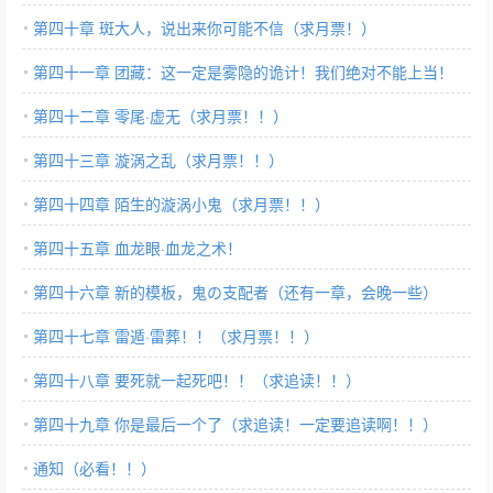
第四十章 斑大人，说出来你可能不信（求月票！）
第四十一章 团藏：这一定是雾隐的诡计！我们绝对不能上当！
（求月票！！）
第四十二章 零尾·虚无（求月票！！）
第四十三章 漩涡之乱（求月票！！）
第四十四章 陌生的漩涡小鬼（求月票！！）
第四十五章 血龙眼·血龙之术！
第四十六章 新的模板，鬼の支配者（还有一章，会晚一些）
第四十七章 雷遁·雷葬！！（求月票！！）
第四十八章 要死就一起死吧！！（求追读！！）
第四十九章 你是最后一个了（求追读！一定要追读啊！！）
通知（必看！！）