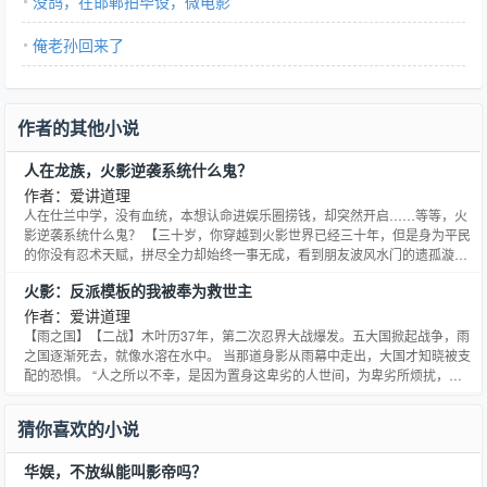
没鸽，在邯郸拍毕设，微电影
俺老孙回来了
作者的其他小说
人在龙族，火影逆袭系统什么鬼？
作者：爱讲道理
人在仕兰中学，没有血统，本想认命进娱乐圈捞钱，却突然开启……等等，火
影逆袭系统什么鬼？ 【三十岁，你穿越到火影世界已经三十年，但是身为平民
的你没有忍术天赋，拼尽全力却始终一事无成，看到朋友波风水门的遗孤漩涡
鸣人正被熊孩子欺负，你选择……】【选项一：视若无睹，熊孩子的哥哥是木
火影：反派模板的我被奉为救世主
叶高层，平民出身的你惹不起（奖励：开启技能树·幻术分支）】【选项二：以
理服人，身为正义的伙伴，你不能无视眼前一幕，呵止熊孩子的
作者：爱讲道理
【雨之国】【二战】木叶历37年，第二次忍界大战爆发。五大国掀起战争，雨
之国逐渐死去，就像水溶在水中。 当那道身影从雨幕中走出，大国才知晓被支
配的恐惧。 “人之所以不幸，是因为置身这卑劣的人世间，为卑劣所烦扰，连
自己的言行也不得不变得卑劣起来。”月见里云川俯视脚下蝼蚁般的忍界联军，
幽蓝色的眼眸中带着怜悯轻声道：“你们，将不会经历任何痛苦，而是如稻草一
猜你喜欢的小说
般平静死去。”【选择装载模板：小丑（DC）、黑胡子
华娱，不放纵能叫影帝吗？