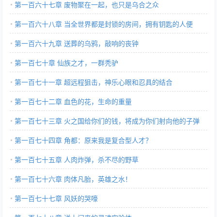
第一百六十七章 废物聚在一起，也只是乌合之众
第一百六十八章 当全世界都是封锁的房间，拥有钥匙的人便
是‘王’
第一百六十九章 送葬的乌鸦，敲响的丧钟
第一百七十章 仙族之才，一群秃驴
第一百七十一章 超远程狙击，神乐心眼和忍具的结合
第一百七十二章 血色的花，生命的重量
第一百七十三章 火之国给你们的钱，将成为你们射向他的子弹
第一百七十四章 角都：原来我是复合型人才？
第一百七十五章 人肉炸弹，杀不尽的野草
第一百七十六章 肉体凡胎，英雄之水！
第一百七十七章 风妖的哭嚎