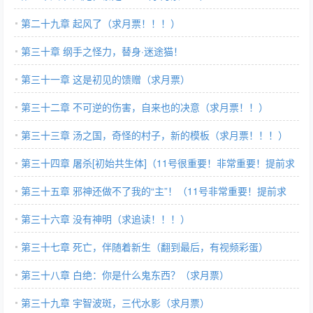
第二十九章 起风了（求月票！！！）
第三十章 纲手之怪力，替身·迷途猫！
第三十一章 这是初见的馈赠（求月票）
第三十二章 不可逆的伤害，自来也的决意（求月票！！）
第三十三章 汤之国，奇怪的村子，新的模板（求月票！！！）
第三十四章 屠杀[初始共生体]（11号很重要！非常重要！提前求
追读！）
第三十五章 邪神还做不了我的“主”！（11号非常重要！提前求
追！！）
第三十六章 没有神明（求追读！！！）
第三十七章 死亡，伴随着新生（翻到最后，有视频彩蛋）
第三十八章 白绝：你是什么鬼东西？（求月票）
第三十九章 宇智波斑，三代水影（求月票）