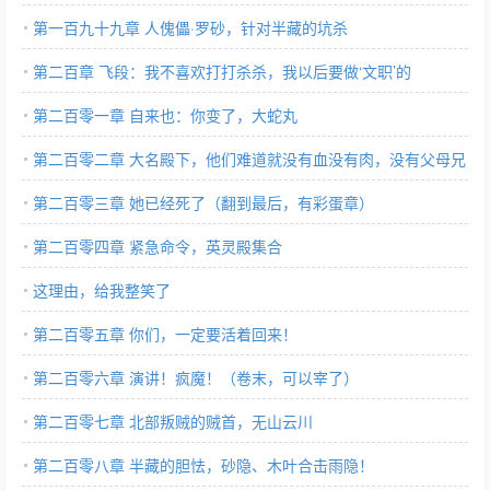
第一百九十九章 人傀儡·罗砂，针对半藏的坑杀
第二百章 飞段：我不喜欢打打杀杀，我以后要做‘文职’的
第二百零一章 自来也：你变了，大蛇丸
第二百零二章 大名殿下，他们难道就没有血没有肉，没有父母兄
弟吗？
第二百零三章 她已经死了（翻到最后，有彩蛋章）
第二百零四章 紧急命令，英灵殿集合
这理由，给我整笑了
第二百零五章 你们，一定要活着回来！
第二百零六章 演讲！疯魔！（卷末，可以宰了）
第二百零七章 北部叛贼的贼首，无山云川
第二百零八章 半藏的胆怯，砂隐、木叶合击雨隐！