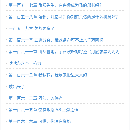
第一百五十七章 角都先生，有兴趣成为我的部长吗？
第一百五十八章 角都：几亿两？你知道几亿两是什么概念吗？
一百五十九章 欠的更多了
第一百六十章 五遁分身，我这条命可不止八千万两啊
第一百六十一章 山岳墓地，宇智波斑的踪迹（月底求票呜呜呜
QAQ）
咕咕条之不可抗力
第一百六十二章 我认输，我是来投靠大人的
放出来了
第一百六十三章 阿涉，入侵者
第一百六十五章 奈良叛忍 VS 上弦之伍
第一百六十六章 可惜，你没有资格