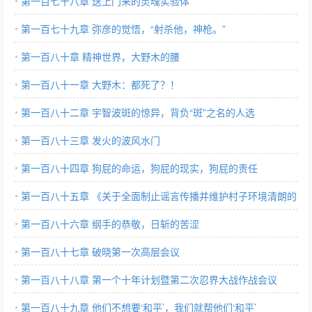
第一百七十八章 送上门来的灵魂实验体
第一百七十九章 弥彦的觉悟，“射杀他，神枪。”
第一百八十章 精神世界，大野木的腰
第一百八十一章 大野木：都死了？！
第一百八十二章 宇智波斑的惊异，背负“斑”之名的人选
第一百八十三章 发火的波风水门
第一百八十四章 狗屁的命运，狗屁的现实，狗屁的责任
第一百八十五章 《关于全面制止谣言传播并维护村子环境清朗的
申请书》
第一百八十六章 纲手的恭敬，日斩的苦涩
第一百八十七章 破晓第一次高层会议
第一百八十八章 第一个十年计划暨第二次忍界大战作战会议
第一百八十九章 他们不想要‘和平’，我们就帮他们‘和平’