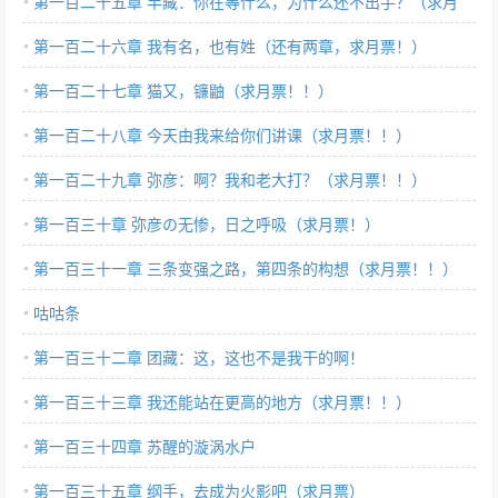
第一百二十五章 半藏：你在等什么，为什么还不出手？（求月
票！！）
第一百二十六章 我有名，也有姓（还有两章，求月票！）
第一百二十七章 猫又，镰鼬（求月票！！）
第一百二十八章 今天由我来给你们讲课（求月票！！）
第一百二十九章 弥彦：啊？我和老大打？（求月票！！）
第一百三十章 弥彦の无惨，日之呼吸（求月票！）
第一百三十一章 三条变强之路，第四条的构想（求月票！！）
咕咕条
第一百三十二章 团藏：这，这也不是我干的啊！
第一百三十三章 我还能站在更高的地方（求月票！！）
第一百三十四章 苏醒的漩涡水户
第一百三十五章 纲手，去成为火影吧（求月票）