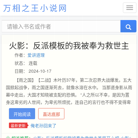
万相之王小说网
火影：反派模板的我被奉为救世主
作者：
爱讲道理
状态： 连载
日期： 2024-10-17
【雨之国】【二战】木叶历37年，第二次忍界大战爆发。五大
国掀起战争，雨之国逐渐死去，就像水溶在水中。 当那道身影从雨
幕中走出，大国才知晓被支配的恐惧。 “人之所以不幸，是因为置
身这卑劣的人世间，为卑劣所烦扰，连自己的言行也不得不变得卑
劣起来。”月见里云川俯视脚下蝼蚁般的忍界联军，幽蓝色的眼眸
开始阅读
直达底部
中带着怜悯轻声道：“你们，将不会经历任何痛苦，而是如稻草一
般平静死去。”【选择装载模板：小丑（DC）、黑胡子（海贼）、
俺老孙回来了
最新更新
漩涡面麻（火影）、赫尔佐格（龙族）、友哈巴赫（死神）、吉良