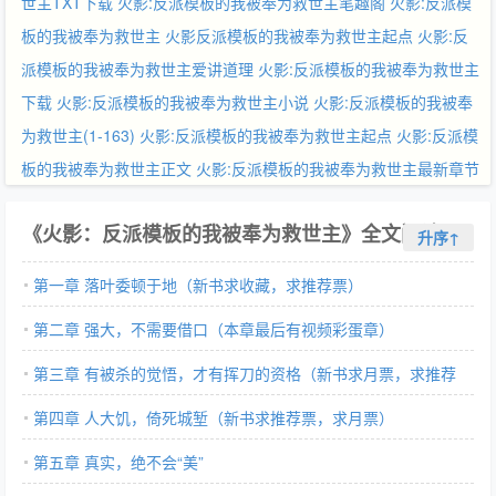
世主TXT下载
火影:反派模板的我被奉为救世主笔趣阁
火影:反派模
板的我被奉为救世主
火影反派模板的我被奉为救世主起点
火影:反
派模板的我被奉为救世主爱讲道理
火影:反派模板的我被奉为救世主
下载
火影:反派模板的我被奉为救世主小说
火影:反派模板的我被奉
为救世主(1-163)
火影:反派模板的我被奉为救世主起点
火影:反派模
板的我被奉为救世主正文
火影:反派模板的我被奉为救世主最新章节
《火影：反派模板的我被奉为救世主》全文阅读
升序↑
第一章 落叶委顿于地（新书求收藏，求推荐票）
第二章 强大，不需要借口（本章最后有视频彩蛋章）
第三章 有被杀的觉悟，才有挥刀的资格（新书求月票，求推荐
票）
第四章 人大饥，倚死城堑（新书求推荐票，求月票）
第五章 真实，绝不会“美”