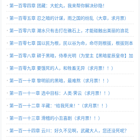
第一百零四章 团藏：大蛇丸，我来帮你解决砂隐！
第一百零五章 忍之暗的计谋，雨之国的纷乱（大章，求月票）
第一百零六章 潮水只有击打在礁石上，才能碰触出美丽的浪花
（求月票！）
第一百零七章 国以民为根，民以谷为命，命尽则根拔，根拔则本
颠！
第一百零八章 耕于黑暗，侍奉光明（为堂主【黑暗星辰皇帝】加
更）
第一百零九章 要饿死的人，和牲畜无异（求月票！！）
第一百一十章 黎明前的黑暗，最难熬（求月票！！）
第一百一十一章 选中目标：人类·霁云（求月票！！）
第一百一十二章 半藏：“给我死来！”（求月票！！）
第一百一十三章 滑稽的小丑喜剧（求月票！！）
第一百一十四章 云川：好久不见啊，武藏大人，您还没死呢？