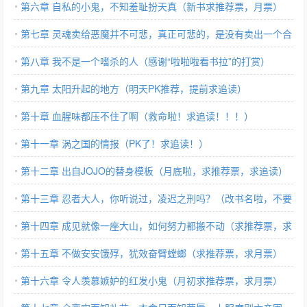
第六章 自私的小鬼，不知羞耻扮天真（新书求推荐票，月票）
第七章 灵魂卖给恶魔并不可悲，真正可悲的，是没有卖出一个合
适价格
第八章 我不是一个嗜杀的人（感谢“啦啦啦看书拉”的打赏）
第九章 太阳升起的地方（明天PK推荐，提前求追读）
第十章 血腥味都压不住了啊（救命啦！求追读！！！）
第十一章 涡之国的情报（PK了！求追读！）
第十二章 出自JOJO的替身模板（月底啦，求推荐票，求追读）
第十三章 忍者大人，你听说过，凌迟之刑吗？（改书名啦，不要
认错！）
第十四章 成见就像一座大山，如何努力都搬不动（求推荐票，求
月票！）
第十五章 不做安安饿殍，犹效奋臂螳螂（求推荐票，求月票）
第十六章 令人羡慕嫉妒的红发小鬼（月初求推荐票，求月票）