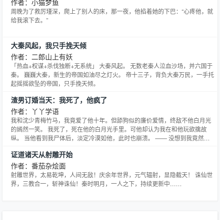
作者：小猫梦鱼
周晚为了救厉瑾深，爬上了别人的床，那一夜，他掐着她的下巴：“心疼他，就
给我滚下去。”
大秦风起，我只手挽天倾
作者：二郎山上有妖
「热血+权谋+杀伐独断+无系统」 大秦风起。 无数老秦人泣血沙场，并六国于
秦。 巍巍大秦，新生的帝国如油尽之灯火。 帝十三子，背负大秦万民，一手托
起摇摇欲坠的帝国，只手挽天倾。
渣男订婚当天：我死了，他疯了
作者：丫丫学语
我和沈少青梅竹马，我竟爱了他十年。但舔狗似的廉价爱情，终敌不他白月光
的嫣然一笑。 我死了，死在他的白月光手里。可他却认为我在和他玩欲擒故
纵。 当他看到我尸体后，淡定冷漠如他，此时也崩溃。 —— 没想到我竟然复
活了，发现自己重生在陌生女人的身上。 我成为了雷少的心宠。他爱我如命。
证道诸天从射雕开始
才知道，被爱的女人是最美的。不用再卑微的活着。
作者：番茄杂烩面
射雕世界，太易乾坤，人间无敌！庆余年世界，元气辐射，显隐截天！ 诛仙世
界，三教合一，斩神诛仙！秦时明月，一人之下，持续更新中……