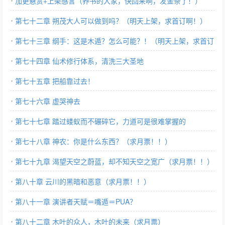
加更悬赏+上架感言（养书的大家，快回来啊，发金条了！）
第七十二章 朔茂大人可以做到吗？（明天上架，求首订啊！）
第七十三章 纲手：这是木遁？怎么可能？！（明天上架，求首订
哇！！）
第七十四章 仙术修行体系，清洗三大圣地
第七十五章 把船靠过去！
第七十六章 虚哭神去
第七十七章 踏过蝼蚁而不碾碎它，力道可是很难掌握的
第七十八章 神农：你是什么东西？（求月票！！）
第七十九章 渴望天空之蔚蓝，却不知天空之宽广（求月票！！）
第八十章 云川的黑暗和恶意（求月票！！）
第八十一章 演讲者天赋＝嘴遁＝PUA？
第八十二章 木叶的众人，木叶的未来（求月票）