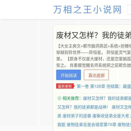
万相之王小说网
废材又怎样？我的徒
【大女主爽文+都市脑洞高武+系统+扮猪
穿越到异世界——异恒星。 异恒星灵气
里。 【原身不仅是大废材，还是恋爱脑
安之。 肖素娜觉醒名师系统把之前欺负她
直接拿下！ 面对女校霸和混混手下的围攻
开始阅读
直达底部
肖素娜直接一顿连环比兜招呼，打得校草
言：你是想要现在给钱还是被打后给钱？
第一卷 第126章 完结篇：最
最新更新
又正好捡到一个失忆天才美少年，关键美少
系统启动，绑定绝世美男为徒。 在朝夕
❀ 相关推荐：
废材又怎样？我的徒弟都
又怎样？我的徒弟都是战神！
废材又怎
弟
废材弟子的逆袭
废柴收徒弟全是大老
我能
废物徒弟总是会错意第70章
废物徒