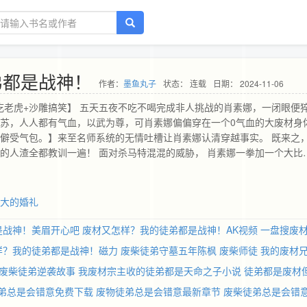
弟都是战神！
作者：
墨鱼丸子
状态： 连载
日期： 2024-11-06
吃老虎+沙雕搞笑】 五天五夜不吃不喝完成非人挑战的肖素娜，一闭眼便
复苏，人人都有气血，以武为尊，可肖素娜偏偏穿在一个0气血的大废材身
孤僻受气包。】来至名师系统的无情吐槽让肖素娜认清穿越事实。 既来之
的人渣全都教训一遍！ 面对杀马特混混的威胁， 肖素娜一拳加一个大比
， 肖素娜一记托马斯回旋干翻所有人！ 面对曾经跪舔男神苏子沐的PUA
变猪头！ 面对曾经压榨她的无良老板们， 肖素娜一个个揍过去，拥有至
 一个个人渣纷纷跪地求饶，秒速打款，生怕钱给慢了，继续被打。 收到
盛大的婚礼
年185八块腹肌、温柔、厨艺好， 这不是强行送她一个绝世好徒弟？ 
相处中，徒弟打起了师父的主意。
是战神！美眉开心吧
废材又怎样？我的徒弟都是战神！AK视频
一盘搜废
样？我的徒弟都是战神！磁力
废柴徒弟守墓五年陈枫
废柴师徒
我的废材
废柴徒弟逆袭故事
我废材宗主收的徒弟都是天命之子小说
徒弟都是废材
弟总是会错意免费下载
废物徒弟总是会错意最新章节
废柴徒弟总是会错