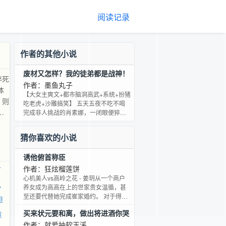
阅读记录
作者的其他小说
废材又怎样？我的徒弟都是战神！
猝死
作者：墨鱼丸子
体
【大女主爽文+都市脑洞高武+系统+扮猪
，则
吃老虎+沙雕搞笑】 五天五夜不吃不喝
兜
完成非人挑战的肖素娜，一闭眼便猝死
穿越到异世界——异恒星。 异恒星灵气
，
复苏，人人都有气血，以武为尊，可肖
理名
猜你喜欢的小说
素娜偏偏穿在一个0气血的大废材身体
钱，
里。 【原身不仅是大废材，还是恋爱脑
名师
诱他俯首称臣
孤僻受气包。】来至名师系统的无情吐
槽让肖素娜认清穿越事实。 既来之，则
作者：狂炫榴莲饼
材
安之。 肖素娜觉醒名师系统把之前欺负
心机美人vs高岭之花 - 姜玥从一个商户
兄
她的人渣全都教训一遍！ 面对杀马特混
养女成为高高在上的世家贵女温循，甚
混的威胁，
至还要代替她完成崔家婚约。 对于得来
但
不易的安稳生活她选择收起獠牙，小心
买来状元要和离，做出将进酒你哭
意
翼翼在崔家讨好未来婆母，照顾未婚夫
啥
婿。 心心念念的顺遂日子才过两年未婚
作者：就爱抽软玉溪