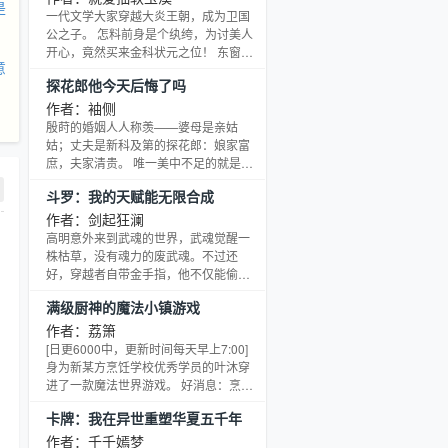
是
夫便要抛弃她这个孤女另娶高门。 - 郎
一代文学大家穿越大炎王朝，成为卫国
若负我心，我便舍郎去。 于是温循汲汲
公之子。 怎料前身是个纨绔，为讨美人
营营为自己谋划了两条荣华路。 三皇子
开心，竟然买来金科状元之位！ 东窗事
意
容隐，姿容绝艳高洁如雪，中宫嫡出又
发，上达天听，妻子和离，所有人都在
探花郎他今天后悔了吗
手握兵权，乃是继承大统的最佳人选。
等待着卫国公府被满门抄斩。 吴铮不禁
长公主
嘴角上扬，换了别人可就是死路一条，
作者：袖侧
但他何曾怕过？ 面见圣上，文武百官众
殷莳的婚姻人人称羡——婆母是亲姑
目睽睽之下，吴铮一首将进酒震惊四
姑；丈夫是新科及第的探花郎：娘家富
座，当朝帝师，文坛泰斗，甚至都不敢
庶，夫家清贵。 唯一美中不足的就是探
评价。 看着炎武帝欣赏的目光，吴铮慌
花郎还有个红颜知己的小妾。 岂不知，
斗罗：我的天赋能无限合成
了神。 炎武帝：“朕膝下无子，只要你认
当初准备订亲时，探花郎沈缇淡然地对
朕为父，这皇位
她说：“表姐，我已有心爱之人，我们的
作者：剑起狂澜
婚事，我自去与母亲说，莫耽误表姐。”
高明意外来到武魂的世界，武魂觉醒一
殷莳大喜，拿出一百分的诚意，谆谆诱
株枯草，没有魂力的废武魂。不过还
导：“表弟，你若娶了旁人不怕正室磋磨
好，穿越者自带金手指，他不仅能偷取
你那红颜知己吗？你娶了我，我们不做
他人的武魂和魂环合成为更高等级的装
满级厨神的魔法小镇游戏
夫妻，只做姐弟、合作者、搭伙过日子
备，还能随着身体的增强多出武魂位，
的伙伴，不正好！
九叶剑草，至尊玲珑宝塔，邪神面具，
作者：荔箫
五爪紫金神龙等多个武魂，一朝势起，
[日更6000中，更新时间每天早上7:00]
惊艳了所有人。 武魂觉醒仪式上，看着
身为新某方烹饪学校优秀学员的叶沐穿
正处于觉醒状态的唐三，高明心中酸酸
进了一款魔法世界游戏。 好消息：烹饪
的，你都有蓝银皇了，那我顺走你的昊
水平完全保留，明晃晃的满级100级。
卡牌：我在异世重塑华夏五千年
天锤不过分吧？ 从此，大陆上少了一个
坏消息：其余属性全部为0，战力一点没
双武魂的天才，却是多出一
有。 自感在这个世界活不长的叶沐消沉
作者：千千嫣梦