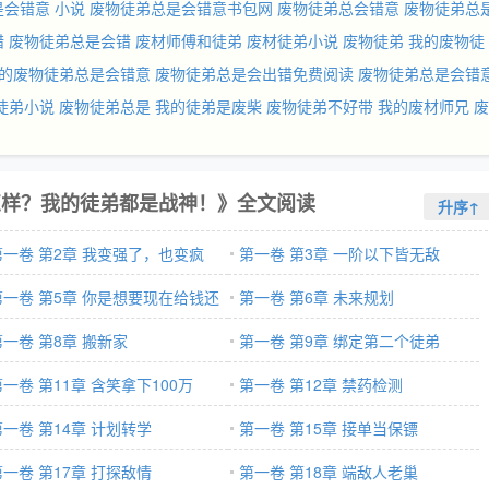
会错意 小说
废物徒弟总是会错意书包网
废物徒弟总会错意
废物徒弟总
错
废物徒弟总是会错
废材师傅和徒弟
废材徒弟小说
废物徒弟
我的废物徒
的废物徒弟总是会错意
废物徒弟总是会出错免费阅读
废物徒弟总是会错
徒弟小说
废物徒弟总是
我的徒弟是废柴
废物徒弟不好带
我的废材师兄
废
怎样？我的徒弟都是战神！》全文阅读
升序↑
第一卷 第2章 我变强了，也变疯
第一卷 第3章 一阶以下皆无敌
！
第一卷 第5章 你是想要现在给钱还
第一卷 第6章 未来规划
被打后给钱？
第一卷 第8章 搬新家
第一卷 第9章 绑定第二个徒弟
第一卷 第11章 含笑拿下100万
第一卷 第12章 禁药检测
第一卷 第14章 计划转学
第一卷 第15章 接单当保镖
第一卷 第17章 打探敌情
第一卷 第18章 端敌人老巢