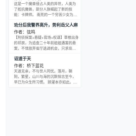
地走进了附近的集市， 然后看到了粗糙
这是一个魔兽侵占人类的异世，人类为
的煮肉片、煮野菜， 久负盛名的黑暗料
了抵抗魔兽，部分人族崛起了新的技
理“仰望星空派”在这里都算神级美食。
能：卡牌师。 南荒的一个穷苦少女为了
叶沐两眼放光，撸起袖子：原来我是来
给妹妹治病，到深山里寻找草药，意外
劝分后我警界高升，势利岳父人麻
拯救世界的！ 后来，那些受人景
触碰到了一颗奇石，奇石的能量爆发，
了
把她震死，随之，一个现代网瘾少女穿
作者：弦鸣
越到她的身上。 世界被魔兽侵占，人类
【刑侦探案+悬疑+官场+权谋】草根出身
面临灭亡。所有人的卡灵都是：豺、
的祁辰，为追查二十年前姐姐遇害的悬
狼、虎、豹、獅、熊……等。 唯有她，
案，不惜放弃省厅选调机会，只求岳父
熟读华夏上下五千年历史，脑海里都是
能把他调入刑警队。 然而，岳父出尔反
诏道于天
那些神奇的传说……当华夏的传承在异
尔，兄弟无情背叛，彻底断送祁辰的刑
世呈现，会给这个世界带来
警之路。绝望之际，天降贵人，惊人身
作者：桥下蓝花
世逐渐曝光。 祁辰触底反弹，一路屡破
天道无亲，不与世人同忧。落月，朝
大案，步步高升，最终登上权力巅峰。
阳，繁星，山川与海的沉默恒古至今，
早已为众生所习惯。 顾濯本亦如此。直
到某天。万物独与他一人言。