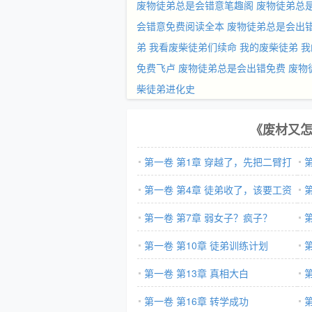
废物徒弟总是会错意笔趣阁
废物徒弟总是
会错意免费阅读全本
废物徒弟总是会出
弟
我看废柴徒弟们续命
我的废柴徒弟
我
免费飞卢
废物徒弟总是会出错免费
废物
柴徒弟进化史
《废材又
第一卷 第1章 穿越了，先把二臂打
一遍！
第一卷 第4章 徒弟收了，该要工资
了
了
第一卷 第7章 弱女子？疯子？
是
第一卷 第10章 徒弟训练计划
第一卷 第13章 真相大白
第一卷 第16章 转学成功