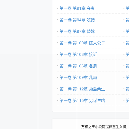
第一卷 第91章 夺妻
第一卷 第94章 吃醋
第一卷 第97章 替嫁
第一卷 第100章 陈大公子
第
第一卷 第103章 接近
第一卷 第106章 名册
第
第一卷 第109章 乱局
第
第一卷 第112章 劫后余生
第
第一卷 第115章 另谋生路
第
万相之王小说网提供重生女将