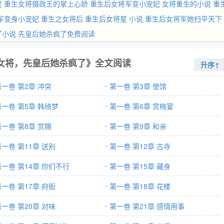
星
重生女将摄政王的掌上心娇
重生后女将军变小宠妃
女将重生的小说
重
军变身小宠妃
重生之女将后
重生后女将星 小说
重生后女将军她扫平天下
了小说
先皇后她杀疯了免费阅读
女将，先皇后她杀疯了》全文阅读
升序↑
第一卷 第2章 冲突
第一卷 第3章 使馆
第一卷 第5章 韩绮梦
第一卷 第6章 赏梅宴
第一卷 第8章 赏赐
第一卷 第9章 和亲
第一卷 第11章 送别
第一卷 第12章 古寺
第一卷 第14章 你们不行
第一卷 第15章 藏身
第一卷 第17章 府衙
第一卷 第18章 花楼
第一卷 第20章 对味
第一卷 第21章 感情用事