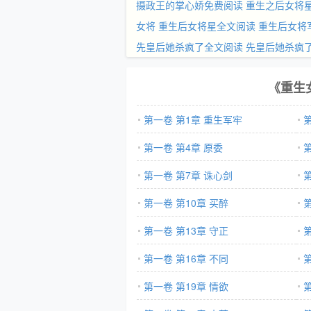
摄政王的掌心娇免费阅读
重生之后女将
女将
重生后女将星全文阅读
重生后女将
先皇后她杀疯了全文阅读
先皇后她杀疯
《重生
第一卷 第1章 重生军牢
第一卷 第4章 原委
第一卷 第7章 诛心剑
第一卷 第10章 买醉
第一卷 第13章 守正
第一卷 第16章 不同
第一卷 第19章 情欲