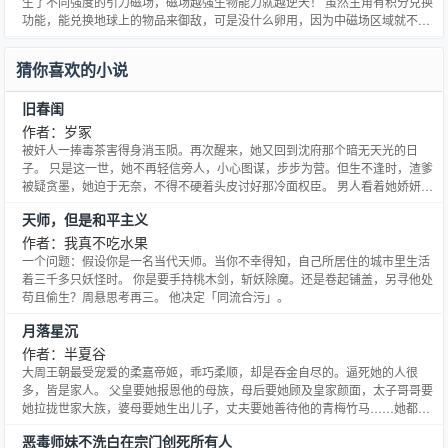
生了不同强度的引力磁场，磁场越强生物能力就越逆天！ 虽然主角有积分兑换
功能，能兑换地球上的物品来御敌，可是没什么卵用，因为中磁场区域就不能
使用铁铁剑了，想用枪？ 恐怕拿都拿不起来！更别提强磁区域和极磁区域
了……不过没有关系，主角可是二手的世界管理员，好歹也是世界里的Bug的
猜你喜欢的小说
存在！ 一样拥有GM的特权技能，不过技能这可是随机出现的且
旧春闺
作者：岁冢
被奸人一捧毒茶害得身消玉陨。再次醒来，她又回到沈府那个暗无天光的日
子。 只是这一世，她不再轻信旁人，小心图谋，步步为营。但生不逢时，渣爹
被疑贪墨，她迫于无奈，不得不硬着头皮讨好那冷面权臣。 男人看着她娇妍的
面孔，一笑......， “你这叫讨好？我来教你什么叫讨好。”然后，一路穷追猛打，
天师，但是和平主义
为她保驾护航，扶摇直上！ 【展开】【收起】
作者：我真不吃水果
一个问题：假设你是一名当代天师。当你不幸得知，自己所居住的城市里生活
着三千多只妖怪时。 你是要手持桃木剑，斩妖除魔。还是卷起铺盖，另寻他处
苟且偷生？周悬思考再三。 他决定「同流合污」。
月落星沉
作者：半夏谷
大周王朝最受宠爱的柔嘉帝姬，乖巧柔顺，却是吞金自尽的。逼死她的人很
多，皆是家人。 父皇要她报恩他的母族，母后要她顾及皇家颜面，太子哥哥要
她拉拢世家大族，婆母要她生出儿子，丈夫要她善待他的青梅竹马……她都做
到了。 可惜，她唯一所求，就是她的女儿一生平安顺遂，却得不到救助。重活
恶毒师妹不洗白在宗门创死所有人
一世，月落星沉，正是待嫁时，前世血的代价仍然教她疼痛。 可是，那些人还