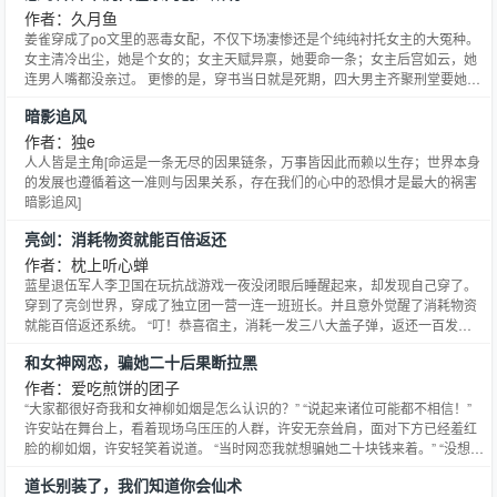
想逼死她……那就别怪她像个刺头，见人就扎！ “陛下，得饶
作者：久月鱼
姜雀穿成了po文里的恶毒女配，不仅下场凄惨还是个纯纯衬托女主的大冤种。
女主清冷出尘，她是个女的；女主天赋异禀，她要命一条；女主后宫如云，她
连男人嘴都没亲过。 更惨的是，穿书当日就是死期，四大男主齐聚刑堂要她小
命。 姜雀为活命无所不用其极，威胁、诱哄、抱大腿，硬生生在圣母遍地的宗
暗影追风
门里走出一条骚路。 走着走着竟一不小心成了团宠。 四大男主一口一个小师
妹，去哪儿都要黏着她；师傅带她入阵道，把她宠成眼珠
作者：独e
人人皆是主角[命运是一条无尽的因果链条，万事皆因此而赖以生存；世界本身
的发展也遵循着这一准则与因果关系，存在我们的心中的恐惧才是最大的祸害
暗影追风]
亮剑：消耗物资就能百倍返还
作者：枕上听心蝉
蓝星退伍军人李卫国在玩抗战游戏一夜没闭眼后睡醒起来，却发现自己穿了。
穿到了亮剑世界，穿成了独立团一营一连一班班长。并且意外觉醒了消耗物资
就能百倍返还系统。 “叮！恭喜宿主，消耗一发三八大盖子弹，返还一百发三
八大盖子弹……” “叮！恭喜宿主，消耗一斤面粉，返还一百斤面粉……” “叮！
和女神网恋，骗她二十后果断拉黑
恭喜宿主，消耗一枚手榴弹，返还一百枚手榴弹……” “叮！恭喜宿主，消耗一
万发三八大盖子弹成就已达成，奖励一百支全新三
作者：爱吃煎饼的团子
“大家都很好奇我和女神柳如烟是怎么认识的？” “说起来诸位可能都不相信！”
许安站在舞台上，看着现场乌压压的人群，许安无奈耸肩，面对下方已经羞红
脸的柳如烟，许安轻笑着说道。 “当时网恋我就想骗她二十块钱来着。” “没想到
骗个老婆出来！”
道长别装了，我们知道你会仙术