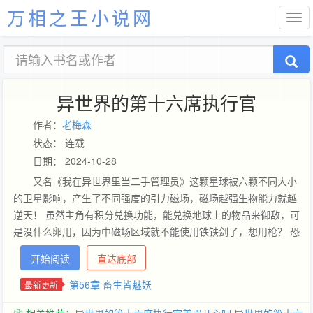
万相之王小说网
异世界的第十六席执行官
作者：
老梅森
状态： 连载
日期： 2024-10-28
又名《我在异世界里当二手管理员》这颗星球被六颗不同大小
的卫星影响，产生了不同强度的引力磁场，磁场越强生物能力就越
逆天！ 虽然主角有积分兑换功能，能兑换地球上的物品来御敌，可
是没什么卵用，因为中磁场区域就不能使用铁铁剑了，想用枪？ 恐
怕拿都拿不起来！更别提强磁区域和极磁区域了……不过没有关
开始阅读
直达底部
系，主角可是二手的世界管理员，好歹也是世界里的Bug的存在！
一样拥有GM的特权技能，不过技能这可是随机出现的且时间还有
第56章 畜生皆魅妖
最新更新
限制……一切都像一场策划，或者说本身就是一场阴谋，唯有打破