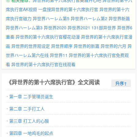
❀ 相关推荐：
异世界的第十六席执行官美眉开心吧
异世界的第十六
这轮回寂静，才能揭开这世界的本质与肮脏……
席执行官AK视频
一盘搜异世界的第十六席执行官
异世界的第十六
席执行官磁力
异世界ハーレム第5
异世界ハーレム第2
异世界新篇
异世界ハーレム第3
异世界2020
异世界2021
131部异世界
异世界6
重奏
异世界的第十六席执行官樱花动漫
异世界的第十六席执行官漫
画
异世界的世界观设定
异世界顺序
异世界的新篇
异世界的六月
异
世界ハーレム第六在线
异世界11
异世界的第十六席执行官免费观
看
异世界的第十六席执行官在线观看
《异世界的第十六席执行官》全文阅读
升序↑
第一章 二手管理员诞生
第二章 二手打工人
第三章 打工人的心酸
第四章 一地鸡毛的起点