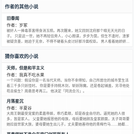
作者的其他小说
旧春闺
作者：岁冢
被奸人一捧毒茶害得身消玉陨。再次醒来，她又回到沈府那个暗无天光的日
子。 只是这一世，她不再轻信旁人，小心图谋，步步为营。但生不逢时，渣爹
被疑贪墨，她迫于无奈，不得不硬着头皮讨好那冷面权臣。 男人看着她娇妍的
面孔，一笑......， “你这叫讨好？我来教你什么叫讨好。”然后，一路穷追猛打，
为她保驾护航，扶摇直上！ 【展开】【收起】
猜你喜欢的小说
天师，但是和平主义
作者：我真不吃水果
一个问题：假设你是一名当代天师。当你不幸得知，自己所居住的城市里生活
着三千多只妖怪时。 你是要手持桃木剑，斩妖除魔。还是卷起铺盖，另寻他处
苟且偷生？周悬思考再三。 他决定「同流合污」。
月落星沉
作者：半夏谷
大周王朝最受宠爱的柔嘉帝姬，乖巧柔顺，却是吞金自尽的。逼死她的人很
多，皆是家人。 父皇要她报恩他的母族，母后要她顾及皇家颜面，太子哥哥要
她拉拢世家大族，婆母要她生出儿子，丈夫要她善待他的青梅竹马……她都做
到了。 可惜，她唯一所求，就是她的女儿一生平安顺遂，却得不到救助。重活