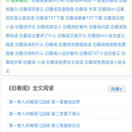
❀ 相关推荐：
旧春闺美眉开心吧
旧春闺AK视频
一盘搜旧春闺
旧春
闺磁力
旧春闺百度云
旧春闺百度网盘
旧春闺 岁冢
旧春闺txt
旧春
闺百度云盘资源
旧春闺TXT下载
旧春闺重紫TXT下载
旧春闺无错
小说
旧春闺评论
旧春闺笑佳人
旧春闺好看吗
旧春闺内容
旧春闺免
费阅读
旧春闺主要讲了什么
旧春闺正版开头
旧春闺txt小说百度云
网盘
旧春闺讲的什么
旧春闺
旧春闺完整版阅读
旧春闺电视剧免费
观看
旧春归讲的什么
旧春闺小说好看吗
旧春闺TXT小说百度云
旧
春闺岁冢
旧春闺 小说
旧春闺免费全文阅读
旧春闺免费阅读小说全
文
《旧春闺》全文阅读
升序↑
第一卷人间难得几回闻 第一章春闺如梦
第一卷人间难得几回闻 第二章鬻子荫父
第一卷人间难得几回闻 第三章唇枪舌剑