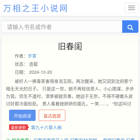
万相之王小说网
旧春闺
作者：
岁冢
状态： 连载
日期： 2024-10-20
被奸人一捧毒茶害得身消玉陨。再次醒来，她又回到沈府那个
暗无天光的日子。 只是这一世，她不再轻信旁人，小心图谋，步步
为营。但生不逢时，渣爹被疑贪墨，她迫于无奈，不得不硬着头皮
讨好那冷面权臣。 男人看着她娇妍的面孔，一笑......， “你这叫讨
好？我来教你什么叫讨好。”然后，一路穷追猛打，为她保驾护
开始阅读
直达底部
航，扶摇直上！ 【展开】【收起】
第九十六章人祸
最新更新