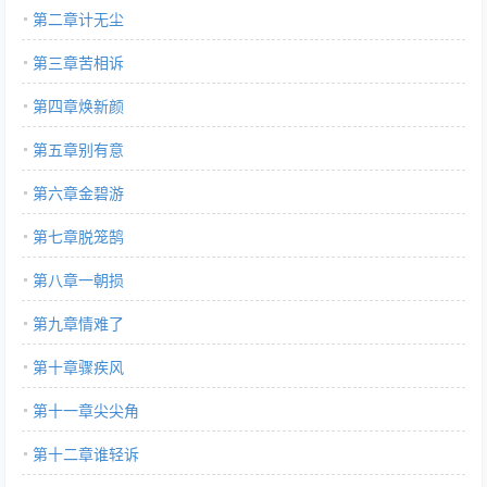
第二章计无尘
第三章苦相诉
第四章焕新颜
第五章别有意
第六章金碧游
第七章脱笼鹄
第八章一朝损
第九章情难了
第十章骤疾风
第十一章尖尖角
第十二章谁轻诉