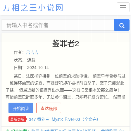
万相之王小说网
鉴罪者2
作者：
吕吉吉
状态： 连载
日期： 2024-10-14
某日，法医柳弈接到一位前辈的求助电话。 前辈早年曾参与过
一桩连环凶案的调查，而嫌疑犯却在被捕前自杀了，案子只能就此
了结。 但最近新的证据浮出水面——这桩旧案根本没那么简单！
可惜前辈已辞职多年，无法参与调查，只能拜托柳弈帮忙。 然而柳
弈去翻查旧案记录的时候，却赫然发现鉴定报告和一批物证竟已丢
开始阅读
直达底部
失。 同时，他也收到了前辈突遭意外而亡的噩耗。 一周后，一个
匿名包裹寄到了柳弈手上。 包裹中竟是那份“遗失”的鉴定报告。
347 番外三. Mystic River-03（全文完）
最新更新
=== 戚山雨：“柳哥，你打算怎么办？” 柳弈：“既然让我知道了，