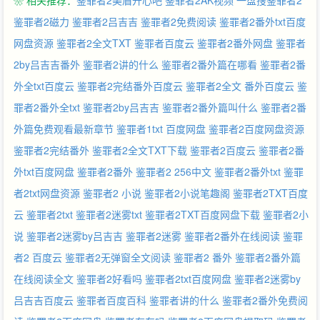
❀ 相关推荐：
鉴罪者2美眉开心吧
鉴罪者2AK视频
一盘搜鉴罪者2
那就查下去吧。” === 柳主任和戚警官的甜（惊）甜（险）蜜
（刺）蜜（激）的刑侦探案故事，part2~ 英俊正直闷骚纯情刑警攻
鉴罪者2磁力
鉴罪者2吕吉吉
鉴罪者2免费阅读
鉴罪者2番外txt百度
×高学历高智商坏心眼法医受，不逆。 === 10月23日入V，入V当
网盘资源
鉴罪者2全文TXT
鉴罪者百度云
鉴罪者2番外网盘
鉴罪者
天大肥章~=3=
2by吕吉吉番外
鉴罪者2讲的什么
鉴罪者2番外篇在哪看
鉴罪者2番
外全txt百度云
鉴罪者2完结番外百度云
鉴罪者2全文 番外百度云
鉴
罪者2番外全txt
鉴罪者2by吕吉吉
鉴罪者2番外篇叫什么
鉴罪者2番
外篇免费观看最新章节
鉴罪者1txt 百度网盘
鉴罪者2百度网盘资源
鉴罪者2完结番外
鉴罪者2全文TXT下载
鉴罪者2百度云
鉴罪者2番
外txt百度网盘
鉴罪者2番外
鉴罪者2 256中文
鉴罪者2番外txt
鉴罪
者2txt网盘资源
鉴罪者2 小说
鉴罪者2小说笔趣阁
鉴罪者2TXT百度
云
鉴罪者2txt
鉴罪者2迷雾txt
鉴罪者2TXT百度网盘下载
鉴罪者2小
说
鉴罪者2迷雾by吕吉吉
鉴罪者2迷雾
鉴罪者2番外在线阅读
鉴罪
者2 百度云
鉴罪者2无弹窗全文阅读
鉴罪者2 番外
鉴罪者2番外篇
在线阅读全文
鉴罪者2好看吗
鉴罪者2txt百度网盘
鉴罪者2迷雾by
吕吉吉百度云
鉴罪者百度百科
鉴罪者讲的什么
鉴罪者2番外免费阅