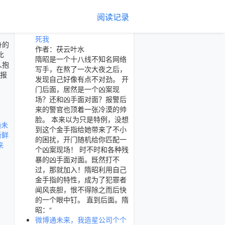
作者的其他小说
阅读记录
开门就是犯罪现场，罪犯想弄
死我
身的
作者：茯云叶水
比
隋昭是一个十八线不知名网络
人抱
写手，在熬了一次大夜之后，
回报
发现自己好像有点不对劲。 开
，
门后面，居然是一个凶案现
场？还和凶手面对面？报警后
来的警官也顶着一张冷漠的帅
脸。 本来以为只是特例，没想
通未
到这个金手指给她带来了不小
新鲜
的困扰，开门随机给你匹配一
来
个凶案现场！ 时不时和各种残
暴的凶手面对面。既然打不
过，那就加入！隋昭利用自己
金手指的特性，成为了犯罪者
闻风丧胆，恨不得除之而后快
的一个眼中钉。 直到后面。隋
昭：“
微博通未来，我造星公司个个