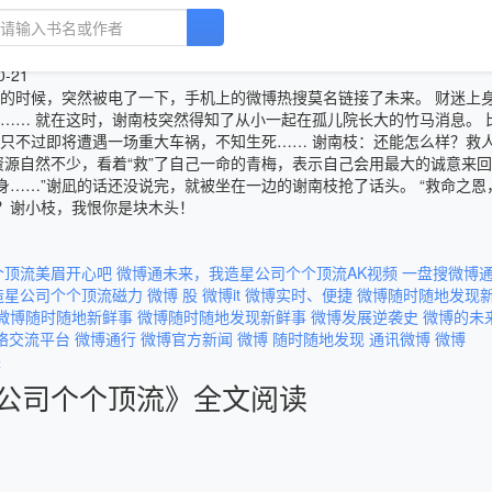
星公司个个顶流
0-21
的时候，突然被电了一下，手机上的微博热搜莫名链接了未来。 财迷上
…… 就在这时，谢南枝突然得知了从小一起在孤儿院长大的竹马消息。 
只不过即将遭遇一场重大车祸，不知生死…… 谢南枝：还能怎么样？救
资源自然不少，看着“救”了自己一命的青梅，表示自己会用最大的诚意来
身……”谢凪的话还没说完，就被坐在一边的谢南枝抢了话头。 “救命之恩
？？谢小枝，我恨你是块木头！
个顶流美眉开心吧
微博通未来，我造星公司个个顶流AK视频
一盘搜微博
造星公司个个顶流磁力
微博 股
微博it
微博实时、便捷
微博随时随地发现
微博随时随地新鲜事
微博随时随地发现新鲜事
微博发展逆袭史
微博的未
络交流平台
微博通行
微博官方新闻
微博 随时随地发现
通讯微博
微博
来
公司个个顶流》全文阅读