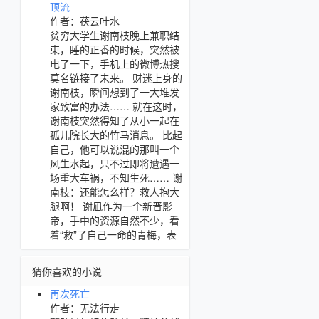
顶流
作者：茯云叶水
贫穷大学生谢南枝晚上兼职结
束，睡的正香的时候，突然被
电了一下，手机上的微博热搜
莫名链接了未来。 财迷上身的
谢南枝，瞬间想到了一大堆发
家致富的办法…… 就在这时，
谢南枝突然得知了从小一起在
孤儿院长大的竹马消息。 比起
自己，他可以说混的那叫一个
风生水起，只不过即将遭遇一
场重大车祸，不知生死…… 谢
南枝：还能怎么样？救人抱大
腿啊！ 谢凪作为一个新晋影
帝，手中的资源自然不少，看
着“救”了自己一命的青梅，表
猜你喜欢的小说
再次死亡
作者：无法行走