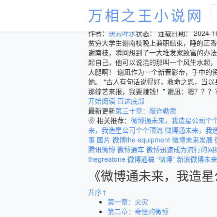
万相之王小说网
微博通未来，我造
作者：
茯云叶水
状态： 连载
日期： 2024-1
贫穷大学生谢南枝晚上兼职结束，睡的正香
谢南枝，瞬间想到了一大堆发家致富的办法
起自己，他可以说混的那叫一个风生水起，
大腿啊！ 谢凪作为一个新晋影帝，手中的
她。 “古人有句话说得好，救命之恩，当以
那综艺来报，我要赚钱！” 谢凪：嗯？？
开始阅读
直达底部
最新更新
第三十章：敲诈勒索
❀ 相关推荐：
微博通未来，我造星公司个
来，我造星公司个个顶流
微博通未来，我
事 图片
微博the equipment
微博未来发展
腾讯微博
微博通车
微博迅速成为流行的网
thegreatone
微博通稿
“微博”
新浪微博未
《微博通未来，我造星
升序↑
第一章：火灾
第二章：奇怪的微博