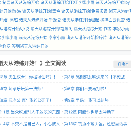
始
制霸诸天从港综开始
诸天从港综开始!TXT李家小雨
诸天从港综开始!by
综开始!许洛
诸天从港综开始!篱笆
诸天从港综开始!免费阅读
诸天从港综
开始! 高超
诸天从港综开始 千逢夏
诸天从港综开始崛起 揉碎白云似雪
诸
从港综开始!小说
诸天从港综开始!笔趣阁
诸天从港综开始!作者:李家小雨
始李家小雨
诸天从港综开始!李家小雨
诸天从港综开始捡碎片
诸天从港综
笔趣阁
签到诸天从港综开始
诸天从港综开始！》全文阅读
升序↑
第2章 天生双骨！你挡得住吗？！
第3章 感谢道友明送来的【不死战
第5章 师承乐坛第一法师！
神】
第6章 你们不要再打啦！
第8章 我老公呢？我老公死了！
第9章 里昂：我可以趁热
第11章 当众吃点别人不敢吃的东西
第12章 阿超你也是太冲动了
第14章 不交不是自己人，小心被人
第15章 钓鱼不戴头盔，还想当话事