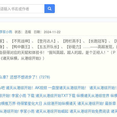
李家小雨
状态： 连载
日期： 2024-11-22
家】、【不死战神】、【登月达人】、【跨栏高手】、【长跑冠军】、【
身】、【鸭中霸王】、【五五开队长】、【钞能力】……——高超发现，
获得对应的天赋和体验卡！ “我叫高超，超人的超，是个正经人！”（Ｐ
《诸天纵横，从港综开始》）
么拿？还想不想进步了！(7278)
心吧
诸天从港综开始！AK视频
一盘搜诸天从港综开始！
诸天从港综开始
开始! 李家小雨 下载
诸天从港综开始TXT下载
纵横诸天从港综世界
纵
始横推万界 待得繁星化大日
从综港开始纵横诸天
诸天从港综开始! 最新章
从港综开始! 李家小雨
诸天从港综开始崛起
诸天从港综开始免费阅读
诸