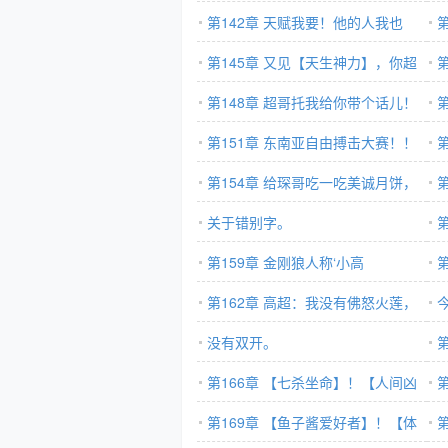
（一）
锁，系统新功能（7800字）
第142章 天赋我要！他的人我也
（
【
要！
第145章 又见【天生神力】，你超
雄
哥做事，就是这样的！（7150）
第148章 超哥托我给你带个话儿！
了
（7300）
第151章 东南亚自由搏击大赛！！
美智
（7100）
第154章 给琛哥吃一吃美诚月饼，
婆
崩溃的罗惠玲！（7200）
关于错别字。
是
第159章 金刚狼人称‘小高
（7
超’（7200）
第162章 高超：我没有佛怒火莲，
强
但有佛怒唐莲！（7300）
没有双开。
第166章 【七杀坐命】！【人间凶
经
第
器】！【爆衣狂魔】！（７４５０）
第169章 【鱼子酱爱好者】！【体
（7