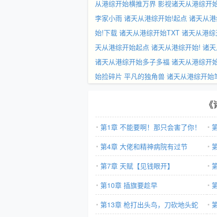
从港综开始横推万界
影视诸天从港综开
李家小雨
诸天从港综开始!起点
诸天从港
始!下载
诸天从港综开始TXT
诸天从港综
天从港综开始起点
诸天从港综开始!
诸天
诸天从港综开始多子多福
诸天从港综开
始捡碎片 平凡的独角兽
诸天从港综开始
《
第1章 不能要啊！那只会害了你！
第4章 大佬和精神病院有过节
第7章 天赋【见钱眼开】
第10章 插旗要趁早
第13章 枪打出头鸟，刀砍地头蛇