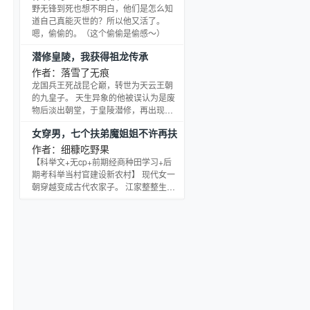
应。 “不管是诡还是恶灵，我要把你们都
野无锋到死也想不明白，他们是怎么知
变成我的义体。” “你的恶灵化能变身成
道自己真能灭世的？所以他又活了。
吸血鬼是不错，但我这边是赛博坦星
嗯，偷偷的。（这个偷偷是偷感～）
人。”魔鬼自人心来；非自然死亡，异化
潜修皇陵，我获得祖龙传承
心理病，恶异恶魂，认知武装，灵魂之
井……认知决
作者：落雪了无痕
龙国兵王死战昆仑巅，转世为天云王朝
的九皇子。 天生异象的他被误认为是废
物后淡出朝堂，于皇陵潜修，再出现已
经是王朝第一高手。 别人还在为一块宝
女穿男，七个扶弟魔姐姐不许再扶
兽之骨打生打死的时候，云清已经开启
了
祖龙星藏，觉醒祖龙星魂。 上古绝迹的
作者：细糠吃野果
宝物，我有！ 绝种的神兽精血，我有！
【科举文+无cp+前期经商种田学习+后
消失神兽天赋技，我还有！ 完成祖龙星
期考科举当村官建设新农村】 现代女一
藏的成就任务，这些我都可以得到！ 更
朝穿越变成古代农家子。 江家整整生下
没想到的是，曾经的青梅竹马，竟是女
七个女儿，村里人嘲笑江家生不出儿
帝转世！
子，是绝户，江母咬咬牙挣命生下一个
儿子，喜大普奔。全家溺爱这根独苗
苗，把人养废了。 姐姐宁愿苦全家也不
愿苦弟弟，自己孩子穿粗麻破衣，吃糠
咽菜，省下银子和鸡蛋全拿去喂弟弟，
养出个窝囊废。 小废物没钱就伸手和姐
姐姐夫要，不给就家暴，今天打三姐夫
一拳，明天踢四姐夫