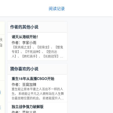
阅读记录
作者的其他小说
诸天从港综开始！
秋
作者：李家小雨
自
【家具城之龙】、【双骨龙】、【整鬼
专家】、【不死战神】、【登月达
人】、【跨栏高手】、【长跑冠军】、
【秋名山车神】、【摄影爱好者】、
【恶徒纹身】、【鸭中霸王】、【五五
猜你喜欢的小说
开队长】、【钞能力】……——高超发
现，自己接触到那些经典的影视角色
重生18年从直播CSGO开始
后，便有机会获得对应的天赋和体验
卡！ “我叫高超，超人的超，是个正经
作者：豆腐加辣
！
人！”（ＰＳ，已有均订一万二，高订三
重生能让原本平庸之人活出不一样的人
横
万七的作品《诸天纵横，从港综开
生。 系统能让平凡之人拥有站在人生舞
始》）
台最显眼位置的机会。 前者能提升人生
下限，后者能提升人生上限。 这两个陆
独立战争强力破解版
天
一鸣都碰上了。 重生一八年。 从截获四
十万彩票奖金开始，利用对未来的先
作者：菜包三号