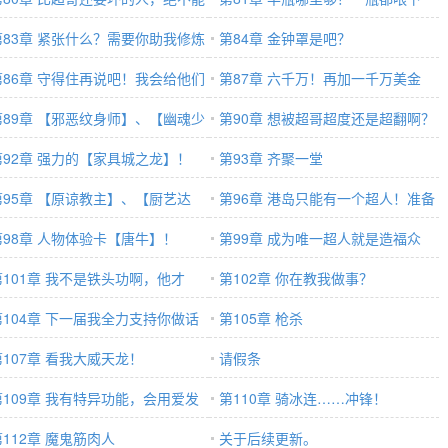
！
第83章 紧张什么？需要你助我修炼
去！
第84章 金钟罩是吧？
已！
第86章 守得住再说吧！我会给他们
第87章 六千万！再加一千万美金
会！
第89章 【邪恶纹身师】、【幽魂少
啊！
第90章 想被超哥超度还是超翻啊？
】
第92章 强力的【家具城之龙】！
第93章 齐聚一堂
第95章 【原谅教主】、【厨艺达
第96章 港岛只能有一个超人！准备
】
第98章 人物体验卡【唐牛】！
爆金币吧大富豪！
第99章 成为唯一超人就是造福众
第101章 我不是铁头功啊，他才
生？
第102章 你在教我做事？
！
第104章 下一届我全力支持你做话
第105章 枪杀
人！
第107章 看我大威天龙！
请假条
第109章 我有特异功能，会用爱发
第110章 骑冰连……冲锋！
！
第112章 魔鬼筋肉人
关于后续更新。