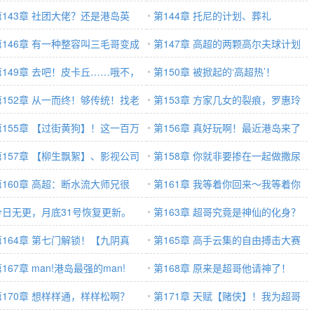
二）
四两拨千斤】（7200）
第143章 社团大佬？还是港岛英
心？
第144章 托尼的计划、葬礼
？（7200）
第146章 有一种整容叫三毛哥变成
（7200）
第147章 高超的两颗高尔夫球计划
陈凯哥（7000）
第149章 去吧！皮卡丘……哦不，
（7000）
第150章 被掀起的‘高超热’！
子！(7300)
第152章 从一而终！够传统！找老
（7200）
第153章 方家几女的裂痕，罗惠玲
就找这样的！（7000）
第155章 【过街黄狗】！这一百万
的眼泪（7500）
第156章 真好玩啊！最近港岛来了
学费！（7000）
第157章 【柳生飘絮】、影视公司
一伙狠人……（7194）
第158章 你就非要掺在一起做撒尿
200）
第160章 高超：断水流大师兄很
牛丸？！（7000）
第161章 我等着你回来～我等着你
？矮油……让他赢吧！（7595）
今日无更，月底31号恢复更新。
回来～Ｑ组织成立！（7166）
第163章 超哥究竟是神仙的化身？
第164章 第七门解锁！【九阴真
还是地狱的使者？见食神！（7200）
第165章 高手云集的自由搏击大赛
】！【降龙十八掌】！(7000)
167章 man!港岛最强的man!
（7.5k）
第168章 原来是超哥他请神了！
199）
第170章 想样样通，样样松啊？
(7.3k)
第171章 天赋【赌侠】！我为超哥