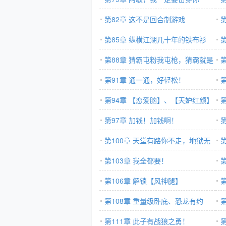
第82章 这不是回合制游戏
留
第85章 纵横江湖几十年的铁布衫
而
第88章 猜霸屯粉我屯枪，猜霸就是
机
我钱仓！
第91章 通一通，好轻松！
女
第94章 【恋爱脑】、【天妒红颜】
第97章 加钱！加钱啊！
人
第100章 天堂有路你不走，地狱无
门你非闯进来
第103章 我全都要！
是
第106章 解锁【风神腿】
事
第108章 重量级卧底、恐龙有约
第111章 此子有战狼之勇！
电