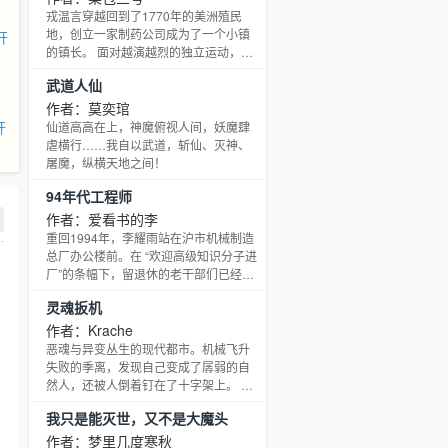
知，囤货CSGO饰品。 这一年崭新迈阿
戎温言穿越回到了1770年的美洲殖民
密才一万五，这一年纪念品龙狙才十多
地，创立一家制药公司成为了一个小镇
开
万，这一年蝴蝶刀还没涨价... 获得兼职
的镇长。 面对越演越烈的独立运动，他
福利系统。 开启副职提升等级可以获得
既不想帮大陆议会暴力抗税，也不想当
武道人仙
成长礼包。 一号副职从选定CSGO主播
英国人的帮凶。 【历史+种田+轻度魔幻
开
+后宫】读者群424245260
作者：莫奕琯
开
仙道高高在上，神魔俯视人间，妖魔肆
虐横行……我自以武道，斩仙、灭神、
屠魔，纵横天地之间！
94年代工程师
作者：爱看书的李
重回1994年，李耀雨站在沪市机械制造
总厂办公楼前。在 “欢迎高级知识分子进
厂”的条幅下，留退休的老干部们已经开
始载歌载舞、敲锣打鼓的欢迎新职工。
灵魂扳机
很多职工家属也来凑热闹，这可是挑选
女婿的好机会。在这批新职工中，气质
作者：Krache
斐然的李耀雨成了大姨大妈们的重点关
恶魂与异变丛生的现代都市。机械飞升
注目标。 此刻，他脑海中浮现出系统面
失败的季离，发现自己变成了孱弱的自
板：主线任务：1、入职：成功入职沪市
然人，还被人倒着钉在了十字架上。 但
机械制造总厂成功奖励：1、十倍薪资
好在，他原本集成在缸中之脑内的智能
我只是能灭世，又不是大魔头
2、对异性吸引小幅增加3、技能：ERP
核心 “飞升协议”还在正常运转，并和这
企业资
个奇怪的世界发生了一点小小的化学反
作者：梦里几度寒秋