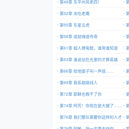
第49章 东平州风老四！
第52章 龙吃老鹰
第55章 东星五虎
第58章 成就嗨道传奇
第61章 超人牌电棍，谁用谁知道
第63章 谁说站在光里的才算英雄
第66章 给他面子叫一声叔……
第69章 我系超级线人
第72章 耶稣也救不了你
第74章 阿芳！你现在是大嫂了……
第76章 我们警队需要你这样的人才
（求订阅！）
第79章 阿敏，我一定要击穿你
下