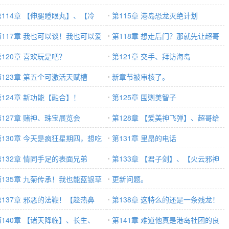
第114章 【伸腿瞪眼丸】、【冷
第115章 港岛恐龙灭绝计划
】
第117章 我也可以谈！我也可以爱
第118章 想走后门？那就先让超哥
！
第120章 喜欢玩是吧？
走一走后门！
第121章 交手、拜访海岛
第123章 第五个可激活天赋槽
新章节被审核了。
第124章 新功能【融合】！
第125章 围剿美智子
第127章 赌神、珠宝展览会
第128章 【爱美神飞弹】、超哥给
第130章 今天是疯狂星期四，想吃
你纹个身！
第131章 里昂的电话
方家的全家桶
第132章 情同手足的表面兄弟
第133章 【君子剑】、【火云邪神
第135章 九菊传承！我也能蓝银草
的修罗面具】
更新问题。
绕了？
第137章 邪恶的法鞭！【趁热鼻
第138章 这特么的还是一条残龙！
】、【自力更生】、【克妻狂魔】
第140章 【诸天降临】、长生、
（七千字大章）
第141章 难道他真是港岛社团的良