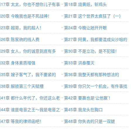
第17章 太太，你也不想你儿子有事
人？
第18章 烧黄纸，斩鸡头
？
第20章 今晚我也是不死战神！
第21章 这个世界太疯狂了（一）
第23章 超哥，我的超人！
第24章 今晚让她开开眼
第26章 陈家驹的线人费
第27章 阿黄，我都要混成尖沙咀的
第29章 女人，你的诚意到底有多
老大了！
第30章 不是立功，是不犯错！
？
第32章 身体素质增强
第33章 洪泰覆灭
第35章 嫂子客气了，我不要紧的
第36章 我整天都有那种想法的
第38章 解锁第三个天赋槽
第39章 你只欠一个机会，有件事找
第41章 都什么年代了，你还这么老
你帮忙
第42章 要赢也是‘让他赢’！
？
第44章 谁是电音之王～我是电音之
第45章 我龙头在胸口
～
第47章 等我的律师函吧！
第48章 你失去的只是一双腿