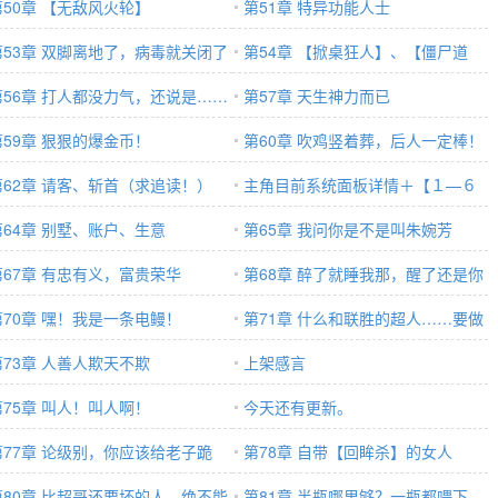
第50章 【无敌风火轮】
第51章 特异功能人士
第53章 双脚离地了，病毒就关闭了
第54章 【掀桌狂人】、【僵尸道
第56章 打人都没力气，还说是……
长】、【灭火大师】
第57章 天生神力而已
第59章 狠狠的爆金币！
第60章 吹鸡竖着葬，后人一定棒！
第62章 请客、斩首（求追读！）
主角目前系统面板详情＋【１—６
第64章 别墅、账户、生意
２】章各天赋详情。
第65章 我问你是不是叫朱婉芳
第67章 有忠有义，富贵荣华
啊？！
第68章 醉了就睡我那，醒了还是你
第70章 嘿！我是一条电鳗！
第71章 什么和联胜的超人……要做
第73章 人善人欺天不欺
港岛超人！
上架感言
第75章 叫人！叫人啊！
今天还有更新。
第77章 论级别，你应该给老子跪
第78章 自带【回眸杀】的女人
……（求订阅！）
第80章 比超哥还要坏的人，绝不能
第81章 半瓶哪里够？一瓶都喂下