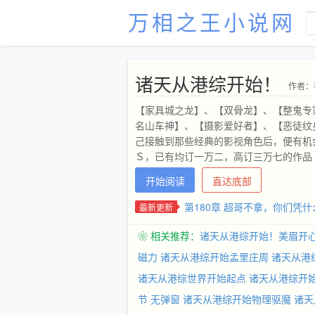
万相之王小说网
诸天从港综开始！
作者：
【家具城之龙】、【双骨龙】、【整鬼专
名山车神】、【摄影爱好者】、【恶徒纹
己接触到那些经典的影视角色后，便有机会
Ｓ，已有均订一万二，高订三万七的作品
开始阅读
直达底部
第180章 超哥不拿，你们凭什
最新更新
❀ 相关推荐：
诸天从港综开始！美眉开
磁力
诸天从港综开始孟里庄周
诸天从港综
诸天从港综世界开始起点
诸天从港综开
节 无弹窗
诸天从港综开始物理驱魔
诸天