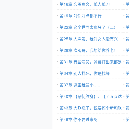
第16章 忘恩负义，单人单刀
打
第19章 对你好点都不行
吧
第22章 这个世界太疯狂了（二）
第25章 大声发：我对女人没有兴
趣！
第28章 吹鸡哥，我想给你养老！
第31章 有些演员，弹幕打出来都是
大
绿色的
第34章 别人找死，你是找绿
第37章 这里我最小……
第40章 【恶徒纹身】、【ｒａｐ达
人】
第43章 大Ｄ疯了，说要搞个新和联
土
胜出来
第46章 你不要过来啊
王