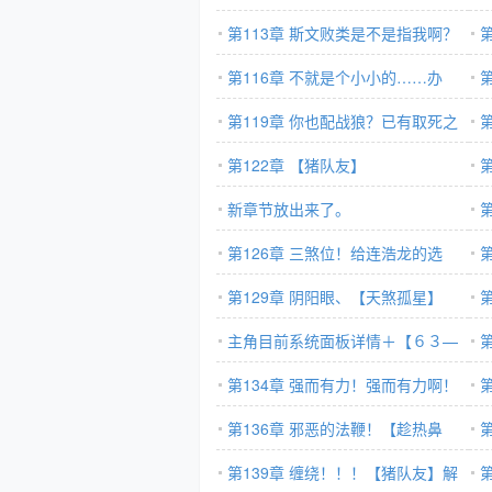
第113章 斯文败类是不是指我啊？
第116章 不就是个小小的……办
锋
他！
第119章 你也配战狼？已有取死之
囯
道！
第122章 【猪队友】
新章节放出来了。
第126章 三煞位！给连浩龙的选
择！
第129章 阴阳眼、【天煞孤星】
主角目前系统面板详情＋【６３—
你
１３１】章各天赋详情。
第134章 强而有力！强而有力啊！
第136章 邪恶的法鞭！【趁热鼻
缠
祖】、【自力更生】、【克妻狂魔】
第139章 缠绕！！！【猪队友】解
祖