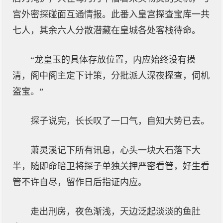
宫外密探碰面互通情报。此番入皇宫探查宝库一共
七人，其余六人分散潜藏在皇城各处客栈待命。
“龙皇玉的具体存放位置，内应始终没有摸
清，阁中阁主定下计策，分批派人深夜探查，伺机
盗宝。”
探子说完，长长叹了一口气，自知大势已去。
萧灵溪记下所有讯息，心头一块大石落下大
半，随即命暗卫将探子单独关押严密看管，好生看
管不许自尽，留作日后指证内应。
走出刑房，夜色渐浅，天边泛起淡淡的鱼肚