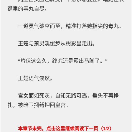
襟里的毒丸自尽。
一道灵气破空而至，精准打落她指尖的毒丸。
王楚与萧灵溪缓步从树影里走出。
“蛰伏这么久，终究还是露出马脚了。”
王楚语气淡然。
宫女面如死灰，自知无路可逃，垂头不再挣
扎，被暗卫捆缚押回皇宫。
本章节未完，点击这里继续阅读下一页（1/2）