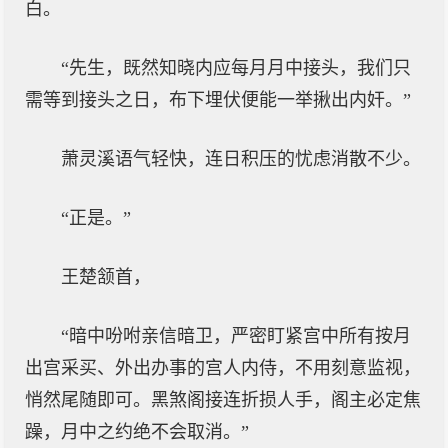
白。
“先生，既然知晓内应每月月中接头，我们只
需等到接头之日，布下埋伏便能一举揪出内奸。”
萧灵溪语气轻快，连日积压的忧虑消散不少。
“正是。”
王楚颔首，
“暗中吩咐亲信暗卫，严密盯紧宫中所有按月
出宫采买、外出办事的宫人内侍，不用刻意监视，
悄然尾随即可。黑煞阁接连折损人手，阁主必定焦
躁，月中之约绝不会取消。”