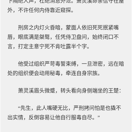
下隔绝人声，杜绝消息外泄。萧灵溪命亲信守在屋
外，不许任何内侍靠近窥探。
刑房之内灯火昏暗，蒙面人依旧死死抿紧嘴
唇，眼底满是桀骜，任凭侍卫盘问，始终闭口不
言，打定主意宁死不肯吐露半个字。
他受过组织严苛毒誓束缚，一旦泄密，远在暗
处的组织便会动用秘毒，牵连自身宗族。
萧灵溪眉头微蹙，转头看向身侧端坐的王楚：
“先生，此人嘴硬无比，严刑拷问怕是也撬不
出实情，反倒容易让他自行服毒自尽。”