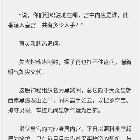
“说，你们组织驻地在哪，宫中内应是谁，此
番潜入皇宫一共有多少人手？”
萧灵溪趁热追问。
失去控魂蛊制约，探子再也扛不住盘问，喘着
粗气如实交代。
这股神秘组织名为黑煞阁，总坛隐于大炎皇朝
西南黑瘴深山之中，阁内高手如云，以搜罗奇宝、
掠夺灵材、掌控凡间皇朝气运为目的。
潜伏皇宫的内应身居内宫，平日以照料皇室起
居为掩护，只在每月月中借着采买物资的契机，与