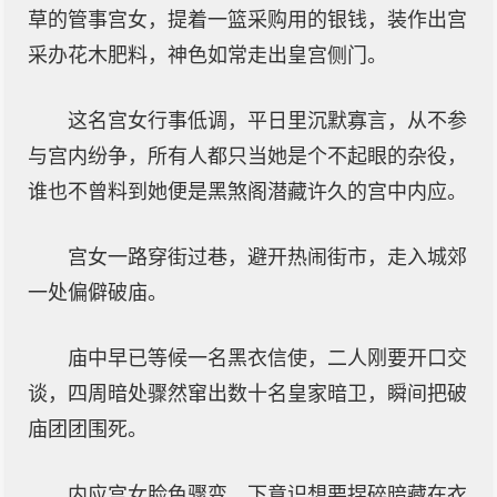
草的管事宫女，提着一篮采购用的银钱，装作出宫
采办花木肥料，神色如常走出皇宫侧门。
这名宫女行事低调，平日里沉默寡言，从不参
与宫内纷争，所有人都只当她是个不起眼的杂役，
谁也不曾料到她便是黑煞阁潜藏许久的宫中内应。
宫女一路穿街过巷，避开热闹街市，走入城郊
一处偏僻破庙。
庙中早已等候一名黑衣信使，二人刚要开口交
谈，四周暗处骤然窜出数十名皇家暗卫，瞬间把破
庙团团围死。
内应宫女脸色骤变，下意识想要捏碎暗藏在衣