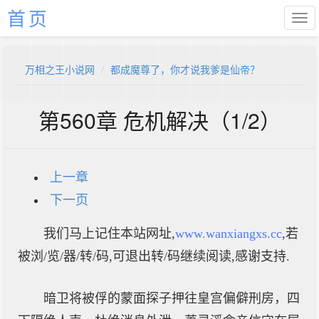
首页
万相之王小说网
都成魔尊了，你才说我爹是仙帝？
第560章 危机解决（1/2）
上一章
下一页
我们马上记住本站网址,
www.wanxiangxs.cc
,若
被浏/览/器/转/码,可退出转/码继续阅读,感谢支持.
暗卫将被俘的蒙面探子押往皇宫偏僻刑房，四