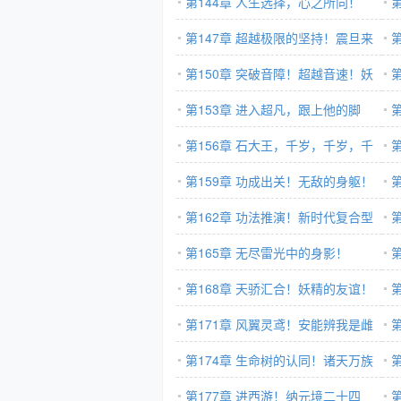
地！
第144章 人生选择，心之所向！
液
第147章 超越极限的坚持！震旦来
功
人！
第150章 突破音障！超越音速！妖
行
族大战！
第153章 进入超凡，跟上他的脚
步！
第156章 石大王，千岁，千岁，千
筹
千岁!
第159章 功成出关！无敌的身躯！
阶
第162章 功法推演！新时代复合型
第
武者！
第165章 无尽雷光中的身影！
第168章 天骄汇合！妖精的友谊！
体
第171章 风翼灵鸢！安能辨我是雌
雄？！
第174章 生命树的认同！诸天万族
血脉！
第177章 进西游！纳元境二十四