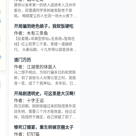
徐慕白，他因幼时从马背上摔了下来，
唐烨以省考第一的骄人成绩考入汉州市
双腿残疾，性情孤戾。 姜姜隐姓埋名进
委办，却遭遇同学背刺被发配老干部
:
了太傅府，成了他的丫鬟，对他双腿残
局。 晦暗蒙尘的人生因一场大火救下
话
疾之症颇感兴趣，日日照顾。 不多久，
“原市委副书记”有所转折……面对市委书
开局骗到绝色娘子，我软饭硬吃
沈澜发现了姜姜的踪迹，姜姜只好再次
记秘书或挂职基层的抉择时，他出人意
孙
逃跑。
料地选择从乡镇出发。 问苍茫大地，谁
作者：木有三条鱼
主沉浮？纵横仕途，唯有政绩才是硬通
:
【反套路+非典型修仙+无系统+智商在
货！唐烨凭借超前格局、宽阔视野，灵
线】红尘若梦三千客，青楼一渡踏修
活通润的处世哲学，在红利时代的浪潮
行。 大秦仙朝，十九年得以接管身体的
下搏击长空，打造 “千亿镇，万亿县”，
杨七郎，不仅得面对觊觎家传至宝的绝
孙
道门万历
继而步步高升……
色娘子，还得面对暗中的仇家，但……
这就必须稳健发育吗？ 不，他一路修
作者：江湖里的体面人
行，一路成长。以狂徒之名，背负杨家
马二想不明白，为何行骗多日的和贺新
希望。报家仇，踏天下，金戈铁马！
郎，到了县衙与人对簿公堂之时，竟摇
身一变，成了个真神仙。 多年后，已被
人称做马二先生的汉子死活想不通，那
开局剧透明史，可这里是大汉啊！
个哄自己一同行骗的贺新郎，怎么就成
道祖了呢？ 贺新郎：修道千百年以来，
作者：十字王诏
筚路蓝缕；得道二百年春秋，舍我其
西汉初期，刚刚穿越过来的陆煊意外双
谁。
目失明，需要三个月才能恢复，经过试
探，陆煊终于确定，自己穿越了到了大
明，洪武大帝朱元璋时期！ 看了这么多
惨死订婚宴，重生转嫁京圈太子
年穿越小说的陆煊清楚怎么用剧透获得
荣华富贵，于是他开始了疯狂剧透之
作者：钉钉猫