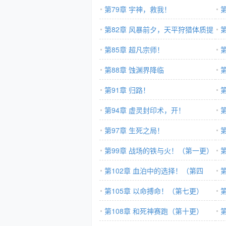
第79章 宇神，救我！
第82章 风暴前夕，天平狩猎体质提
升！
第85章 超凡宗师！
第88章 蚀渊界降临
第91章 归路！
学
第94章 虚灵封印术，开！
第97章 生死之局！
第99章 战场的铁与火！（第一更）
第102章 血泊中的选择！（第四
更）
第105章 以命搏命！（第七更）
第108章 和死神赛跑（第十更）