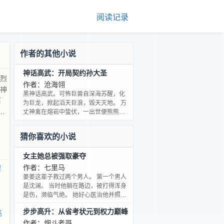
阅读记录
作者的其他小说
神话高武：开局契约孙大圣
熊烈
作者：沧海翎
了神
黑神话高武。可怖巨兽自深海苏醒，化
石
为巨龙，掀起滔天巨浪，毁天灭地。 万
，
丈神禽在熔岩中蛰伏，一出世便熊熊烈
焰席卷天地，万里之地化为灰烬。 幽暗
的三
深渊，无数凶兽咆哮现身，行走在破灭
矮星
猜你喜欢的小说
的边缘。在这高武世界，石宇觉醒了神
魔契约系统，可契约神话西游里的各类
女主她总被强取豪夺
神魔，共享神魔的超凡神通。 【神魔契
约系统】【等级：99阶】【宿主：石
作者：七里马
契
宇】【契约神魔：孙悟空】【称号：齐
姜姜这辈子救过两个男人。 第一个男人
天大圣】【神通列表：金刚不坏，法天
是沈澜。 当时他躺在路边，被打得浑身
象地，七十二变，筋斗
是伤，濒临气绝。 她好心医治他并照顾
他十几日，他却对她说：“你会后悔的。”
步步高升：从省考状元到权力巅峰
高
后来，姜姜确实后悔了。 沈澜害她家破
人亡。 第二个男人，是太傅府的五公子
作者：烟斗老哥