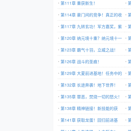
第111章 重获新生！
第114章 豪门间的竞争！真正的收
获！
第117章 九转玄功！军方嘉奖，紫
异
星勋章！
第120章 纳元境十重？纳元境十一
重！
第123章 霸气十羽，立威之战！
第126章 战斗的圣痕！
第129章 大夏前进基地！任务中的
任务！
第132章 长途奔袭！地下世界！
正
第135章 罪恶，焚烧一切的怒火！
第138章 精神链接！新技能的获
取！
第141章 获取龙蛋！回归前进基
变