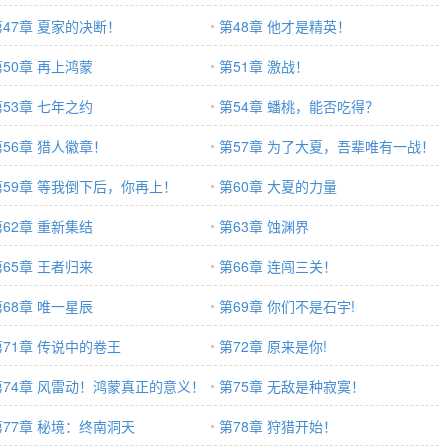
第47章 夏家的决断！
第48章 他才是精英！
第50章 再上鸿蒙
第51章 激战！
第53章 七年之约
第54章 蟠桃，能否吃得？
第56章 猎人徽章！
第57章 为了大夏，吾辈唯有一战！
第59章 等我倒下后，你再上！
第60章 大夏的力量
第62章 重新集结
第63章 蚀渊界
第65章 王者归来
第66章 连闯三关！
第68章 唯一星辰
第69章 你们不是石宇!
第71章 传说中的卷王
第72章 原来是你!
第74章 风雷动！鸿蒙真正的意义！
第75章 无敌是种寂寞！
第77章 秘境：终南洞天
第78章 狩猎开始！