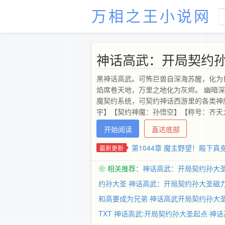
万相之王小说网
神话高武：开局契约
黑神话高武。可怖巨兽自深海苏醒，化为
焰席卷天地，万里之地化为灰烬。 幽暗
魔契约系统，可契约神话西游里的各类神
宇】【契约神魔：孙悟空】【称号：齐天
火眼金睛】多年后。 石宇在宇宙虚空中
开始阅读
直达底部
千万倍！ 再何等坚固的物质，在这种环
上跳出数万公里高度，起跳速度，达到了
第1044章 魔主野望！殿下真
最新更新
我！”【无敌+热血+升级+系统+轻松】
❀ 相关推荐：
神话高武：开局契约孙大
约孙大圣
神话高武：开局契约孙大圣磁
和高要成为兄弟
神话高武开局契约孙大
TXT
神话高武:开局契约孙大圣起点
神话