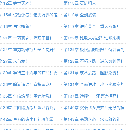
第112章 绝世天才！
更）
第113章 英雄归来！
第115章 侵蚀免疫！诸天万界的差
第116章 全副武装！
！
第118章 白银榜首！
第119章 进阶黄金！重入西游！
第121章 十羽真身，浮现于世！
第122章 谁敢来挑战？谁能来挑
第124章 重力场修行！全面提升！
战！
第125章 极限后的极限！特训营的
第127章 人与龙！
目标！
第128章 不朽之路！进入蚀渊界！
第130章 等待三十六年的布局！真
第131章 筑基之路！幽影杀戮！
的棋手！
第133章 暗潮涌动！直捣黄龙！
第134章 全面进攻！地下实验室的
第136章 生命烙印！围追堵截！
秘密！
第137章 选择生，还是选择死！
第139章 二阶段历练！幽龙谷岭，
第140章 突袭飞龙巢穴！无敌的技
异飞龙！
第142章 军方的态度！神魂能量
能！
第143章 寒霜之心！宋云蔚的礼