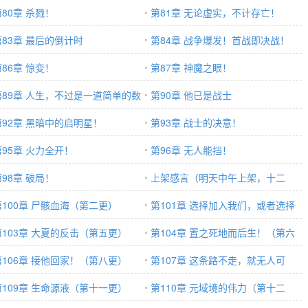
第80章 杀戮！
第81章 无论虚实，不计存亡！
第83章 最后的倒计时
第84章 战争爆发！首战即决战！
第86章 惊变！
第87章 神魔之眼！
第89章 人生，不过是一道简单的数
第90章 他已是战士
题
第92章 黑暗中的启明星！
第93章 战士的决意！
第95章 火力全开！
第96章 无人能挡！
第98章 破局！
上架感言（明天中午上架，十二
第100章 尸骸血海（第二更）
更！求首订！求支持！）
第101章 选择加入我们，或者选择
第103章 大夏的反击（第五更）
死（第三更）
第104章 置之死地而后生！（第六
第106章 接他回家！（第八更）
更）
第107章 这条路不走，就无人可
第109章 生命源液（第十一更）
走！（第九更）
第110章 元域境的伟力（第十二