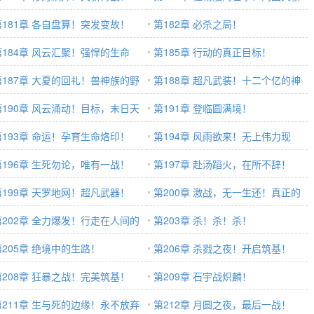
第181章 各自盘算！突发变故！
登场！
第182章 必杀之局！
第184章 风云汇聚！强悍的生命
第185章 行动的真正目标！
！
第187章 大夏的回礼！兽神族的野
第188章 超凡武装！十二个亿的神
！
第190章 风云涌动！目标，末日天
兵材料！
第191章 登临圆满境！
！
第193章 命运！孕育生命烙印！
第194章 风雨欲来！无上伟力现
第196章 生死勿论，唯有一战！
身！
第197章 赴汤蹈火，在所不辞！
第199章 天罗地网！超凡武器！
第200章 激战，无一生还！真正的
第202章 全力爆发！行走在人间的
实力！
第203章 杀！杀！杀！
明！
第205章 绝境中的生路！
第206章 杀戮之夜！开启筑基！
第208章 狂暴之战！完美筑基！
第209章 石宇战炽麟！
第211章 生与死的边缘！永不放弃
第212章 月圆之夜，最后一战！