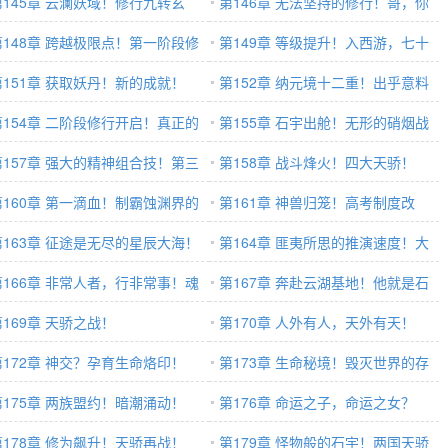
！
第145章 云澜妖域！修行九转玄
物！
第146章 无法坚持的修行！哥，你
！
第148章 跨越极限点！第一阶段修
收了夏姐姐吧！
第149章 等级提升！入西游，七十
完成！
第151章 获取妖丹！新的成就！
二妖洞！
第152章 纳元境十二重！出乎意料
第154章 二阶段修行开启！真正的
的访问者！
第155章 石宇出舱！无形的硝烟战
码！
第157章 强大的精神组合技！第三
场！
第158章 战斗烽火！四大天骄！
段修行！
第160章 第一滴血！制霸蚀渊界的
第161章 神兽归笼！高考制度改
一步！
第163章 征途是无尽的星辰大海！
革！
第164章 匪夷所思的推演速度！大
第166章 非常人者，行非常事！魂
洋彼岸的阴云！
第167章 奔赴云湖基地！他就是石
平衡！
第169章 天骄之战！
宇！
第170章 人外有人，天外有天！
第172章 神交？孕育生命烙印！
第173章 生命秘境！毁灭世界的存
第175章 两族盟约！暗潮涌动！
在！
第176章 命运之子，命运之女？
第178章 修为飙升！天骄再战！
第179章 怪物般的石宇！两国天骄