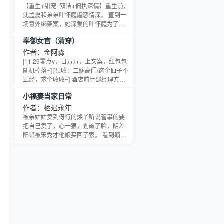
路！ 陆煊：“皇后会死在皇帝前面，并且
【重生+甜宠+双洁+偏执深情】重生前，
太子也死在皇帝前面了，甚至皇长孙也
沈孟夏和弟弟叶怀庭虐恋情深。 直到一
死在了皇帝前面。”刘邦：？ 朕的吕后，
场意外绑架案，她深爱的叶怀庭为了去
朕的太子刘盈，还有那还没出生的皇长
接他的白月光对自己见死不救，她被百
奉御女官（清穿）
孙，都会死在朕的前面？ 陆煊：“更加可
般折磨，死在那个雨夜。 弥留之际却听
惜的是，第二位
到哥哥傅宴宸说：“夏夏别怕，有我在。”
作者：金阿淼
沈孟夏才知道，最爱自己的人一直就在
[11.29零点v，日万万，上文案，红包包
身边，临死那刻，他紧紧拥抱她，冰凉
随机掉落~] [预收：二嫁高门/这个仙子不
的唇贴在她耳边，嘶哑祈求：“夏夏，不
正经，求个收收~] 酒店前厅部经理方荷
要离开我，爱我好不好？”沈孟夏满脸泪
在解决纠纷时，被恶客一个酒瓶子砸进
小福妻当家日常
水，一遍一遍重复着：“好，我爱......”
康熙二十三年的紫禁城。 她穿成了乾清
宫茶房烧水宫女芳荷。 年二十二，长相
作者：栖迟永年
素淡，老实沉闷，进宫十年唯一的运气
被亲姑姑卖到伢行的焕丫听说管事的要
是被分到乾清宫，然后……就没有然后
把自己卖了，心一狠，划破了脸，阴差
了。 芳荷在乾清宫九年，很少进殿伺
阳错被宋秀才他娘买回了家。 看到躺在
候，没涨过月例，有上进心的宫女甚至
床上动弹不得的男人，感念宋母的救命
都懒得为难她。 连康熙身边的大总管梁
之恩，焕丫握拳，一定要让这秀才好起
来！ 她做吃食、开铺子，终于赚够了
钱，给秀才买轮椅买书，还治好了腿。
十里八村的人都夸焕丫厉害，打着主意
上门提亲，结果被刚站起来的宋秀才扛
着扫帚赶了出去。 众人说宋家人都扒着
焕丫吸血，骂宋秀才只会吃软饭。 焕丫
捂住红肿的嘴唇，小