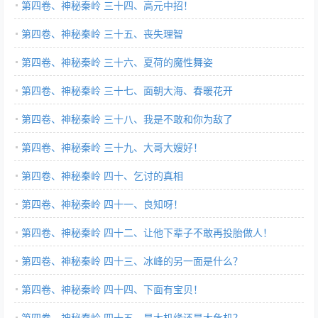
第四卷、神秘秦岭 三十四、高元中招！
第四卷、神秘秦岭 三十五、丧失理智
第四卷、神秘秦岭 三十六、夏荷的魔性舞姿
第四卷、神秘秦岭 三十七、面朝大海、春暖花开
第四卷、神秘秦岭 三十八、我是不敢和你为敌了
第四卷、神秘秦岭 三十九、大哥大嫂好！
第四卷、神秘秦岭 四十、乞讨的真相
第四卷、神秘秦岭 四十一、良知呀！
第四卷、神秘秦岭 四十二、让他下辈子不敢再投胎做人！
第四卷、神秘秦岭 四十三、冰峰的另一面是什么？
第四卷、神秘秦岭 四十四、下面有宝贝！
第四卷、神秘秦岭 四十五、是大机缘还是大危机？