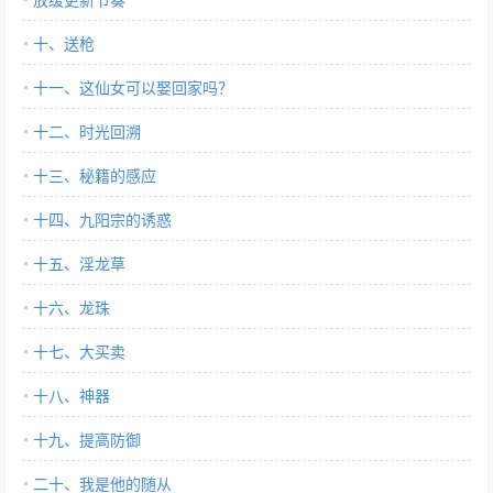
十、送枪
十一、这仙女可以娶回家吗？
十二、时光回溯
十三、秘籍的感应
十四、九阳宗的诱惑
十五、淫龙草
十六、龙珠
十七、大买卖
十八、神器
十九、提高防御
二十、我是他的随从