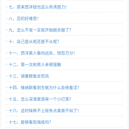
七、原来西洋妞也这么有诱惑力！
八、忍的好难受！
九、怎么不发一言就开始脱衣服了？
十、自己是从呢还是不从呢？
十一、西洋美人看向远处，惊恐万分！
十二、第一次和男人亲密接触
十三、骑着鲸鱼去兜风
十四、维纳斯看到生蚝为什么会很羞涩？
十五、怎么深海里游来一个小灯笼？
十六、这时候再不上就有点禽兽不如了！
十七、能够看到海底吗？