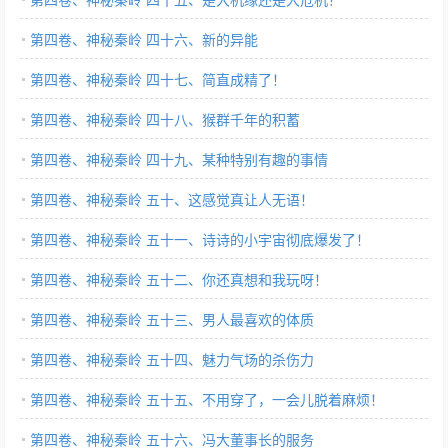
第四卷、神秘秦岭 四十六、新的异能
第四卷、神秘秦岭 四十七、简直成精了！
第四卷、神秘秦岭 四十八、猴群千年的积蓄
第四卷、神秘秦岭 四十九、某种特别有趣的事情
第四卷、神秘秦岭 五十、这感觉真让人无语！
第四卷、神秘秦岭 五十一、诗诗的小宇宙彻底爆发了！
第四卷、神秘秦岭 五十二、你还真想和我玩呀！
第四卷、神秘秦岭 五十三、男人最喜欢的体质
第四卷、神秘秦岭 五十四、魅力气场的杀伤力
第四卷、神秘秦岭 五十五、不用穿了，一会儿脱着麻烦！
第四卷、神秘秦岭 五十六、冯大董事长的服务