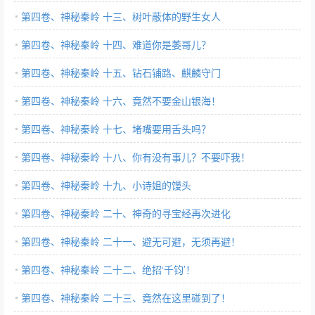
第四卷、神秘秦岭 十三、树叶蔽体的野生女人
第四卷、神秘秦岭 十四、难道你是萎哥儿？
第四卷、神秘秦岭 十五、钻石铺路、麒麟守门
第四卷、神秘秦岭 十六、竟然不要金山银海！
第四卷、神秘秦岭 十七、堵嘴要用舌头吗？
第四卷、神秘秦岭 十八、你有没有事儿？不要吓我！
第四卷、神秘秦岭 十九、小诗姐的馒头
第四卷、神秘秦岭 二十、神奇的寻宝经再次进化
第四卷、神秘秦岭 二十一、避无可避，无须再避！
第四卷、神秘秦岭 二十二、绝招‘千钧’！
第四卷、神秘秦岭 二十三、竟然在这里碰到了！