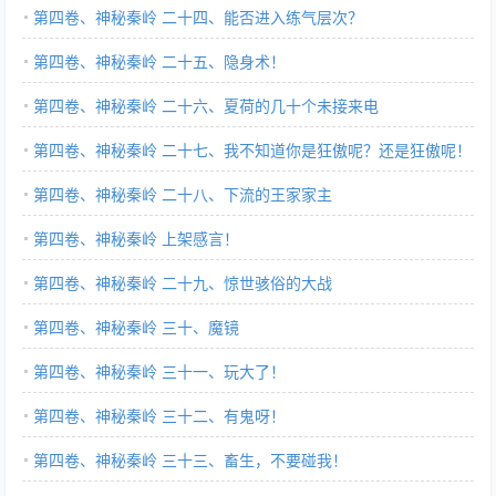
第四卷、神秘秦岭 二十四、能否进入练气层次？
第四卷、神秘秦岭 二十五、隐身术！
第四卷、神秘秦岭 二十六、夏荷的几十个未接来电
第四卷、神秘秦岭 二十七、我不知道你是狂傲呢？还是狂傲呢！
第四卷、神秘秦岭 二十八、下流的王家家主
第四卷、神秘秦岭 上架感言！
第四卷、神秘秦岭 二十九、惊世骇俗的大战
第四卷、神秘秦岭 三十、魔镜
第四卷、神秘秦岭 三十一、玩大了！
第四卷、神秘秦岭 三十二、有鬼呀！
第四卷、神秘秦岭 三十三、畜生，不要碰我！