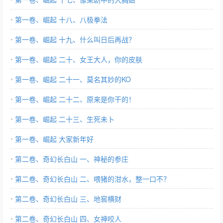
第一卷、崛起 十八、八极拳法
第一卷、崛起 十九、什么叫日后再战？
第一卷、崛起 二十、女王大人，你的皮肤
第一卷、崛起 二十一、莫名其妙的KO
第一卷、崛起 二十二、原来是你干的！
第一卷、崛起 二十三、生死未卜
第一卷、崛起 大家新年好
第二卷、奇幻长白山 一、神秘的参庄
第二卷、奇幻长白山 二、喂猪的泔水，整一口不？
第二卷、奇幻长白山 三、地窖横财
第二卷、奇幻长白山 四、女神咬人