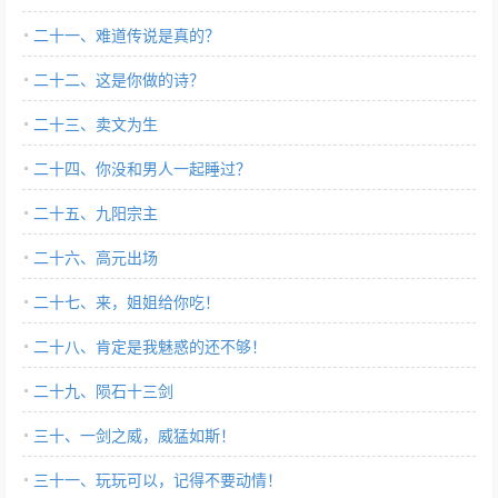
二十一、难道传说是真的？
二十二、这是你做的诗？
二十三、卖文为生
二十四、你没和男人一起睡过？
二十五、九阳宗主
二十六、高元出场
二十七、来，姐姐给你吃！
二十八、肯定是我魅惑的还不够！
二十九、陨石十三剑
三十、一剑之威，威猛如斯！
三十一、玩玩可以，记得不要动情！