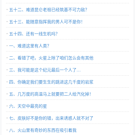
五十二、难道昆仑老祖已经筑基不可力敌？
五十三、能随意指挥我的男人可不是你！
五十四、还有一线生机吗？
一、难道这里有人类？
二、看错了吧，火星上除了咱们怎么会有其他
三、我可能是这个纪元最后一个人了…
四、你确定我们要生生的跳进这几千度的岩浆
五、几万度的高温马上就要把二人给汽化掉！
六、天空中最亮的星
七、皮肤好不是你的错，出来诱惑人就不对了
八、火山里有奇妙的东西在吸引着我