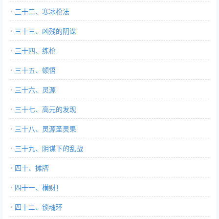
三十二、寒冰枪法
三十三、凶残的阴谋
三十四、练枪
三十五、顿悟
三十六、灵源
三十七、高元的发现
三十八、灵源圣灵果
三十九、阴谋下的乱战
四十、摊牌
四十一、横财！
四十二、锁魂环