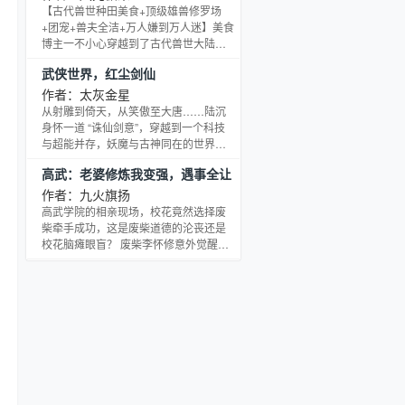
建设。下乡后的姜榆并不服输，写文
【古代兽世种田美食+顶级雄兽修罗场
章、发报刊，一不小心成名人了，采春
+团宠+兽夫全洁+万人嫌到万人迷】美食
笋、做笋干，带领村民办厂致富了。
博主一不小心穿越到了古代兽世大陆，
——大院混小子楚宵知道爷爷给自己订
成了被赶回乡下部落的万人嫌恶雌。 前
武侠世界，红尘剑仙
了亲，死活不乐意，为了躲避这场盲婚
身因为假千金身份暴露，之前的婚约都
哑嫁，毅然瞒着家人填上下
被取消，反而被塞了五个病弱残废的美
作者：太灰金星
兽夫。 刚穿越过去，前身就已经卖了三
从射雕到倚天，从笑傲至大唐……陆沉
个兽夫了，一个卖到了南风楼，一个卖
身怀一道 “诛仙剑意”，穿越到一个科技
到了药王谷，一个卖到了拍卖场。 还有
与超能并存，妖魔与古神同在的世界，
两个断翅膀有眼疾的留在家里当出气筒
却需要修成大量剑术，才能逐层解锁 “诛
高武：老婆修炼我变强，遇事全让
虐待。系统说，只有拯救黑化的他们，
仙剑意”，习得诛仙之剑。可这个世界虽
才能拯救这片大陆
老婆扛
然高能，偏偏没有超凡武道，无处可学
作者：九火旗扬
超凡剑术。 好在他还可穿越到各种武侠
高武学院的相亲现场，校花竟然选择废
世界。射雕、倚天、笑傲、天龙、大
柴牵手成功，这是废柴道德的沦丧还是
唐……桃花岛剑法、古墓派剑法、越女
校花脑瘫眼盲？ 废柴李怀修意外觉醒姻
剑、武当剑法、昆仑剑法、五岳剑法、
缘系统，赠物武侣可成倍返还。 武侣实
独孤九剑……当陆沉游历诸天，修习剑
力提升，李怀修可双倍气血提升。 可这
术，积攒解锁 “
不是李怀修想要的。 互补修行？ 听起来
好麻烦啊。 武侣越来越多，仇家越来越
多，真的好头疼呀。 我只想在高武学院
里种菜养猪，我只想躺平！ 当躺平需要
实力为基础的时候，李怀修终于走上了
一条不断吸收武侣的不归路。