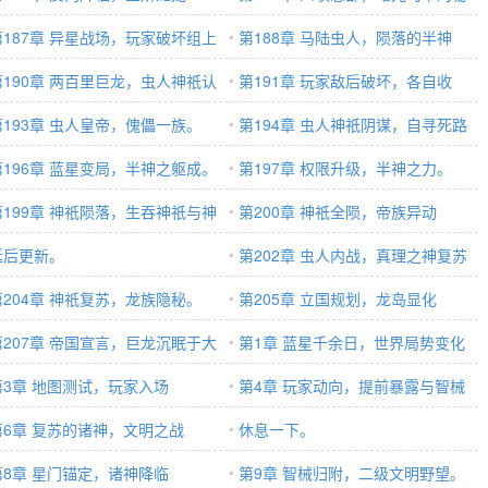
第187章 异星战场，玩家破坏组上
密
第188章 马陆虫人，陨落的半神
。
第190章 两百里巨龙，虫人神祇认
第191章 玩家敌后破坏，各自收
第193章 虫人皇帝，傀儡一族。
获。
第194章 虫人神祇阴谋，自寻死路
第196章 蓝星变局，半神之躯成。
第197章 权限升级，半神之力。
第199章 神祇陨落，生吞神祇与神
第200章 神祇全陨，帝族异动
延后更新。
第202章 虫人内战，真理之神复苏
第204章 神祇复苏，龙族隐秘。
在即
第205章 立国规划，龙岛显化
第207章 帝国宣言，巨龙沉眠于大
第1章 蓝星千余日，世界局势变化
第3章 地图测试，玩家入场
第4章 玩家动向，提前暴露与智械
第6章 复苏的诸神，文明之战
准备
休息一下。
第8章 星门锚定，诸神降临
第9章 智械归附，二级文明野望。