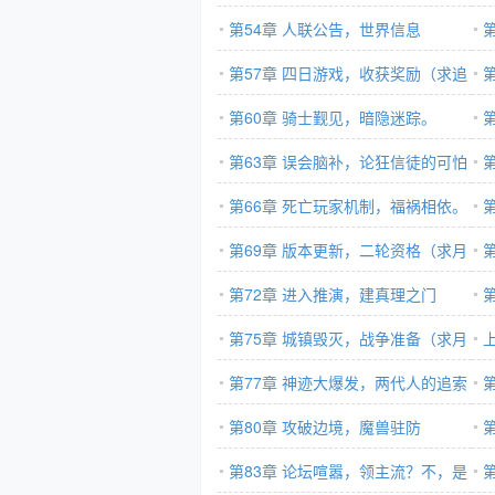
票，求追读）
第54章 人联公告，世界信息
第57章 四日游戏，收获奖励（求追
读
读求月票）
第60章 骑士觐见，暗隐迷踪。
第63章 误会脑补，论狂信徒的可怕
月
之处（求月票，求追读）
第66章 死亡玩家机制，福祸相依。
第69章 版本更新，二轮资格（求月
票）
第72章 进入推演，建真理之门
第75章 城镇毁灭，战争准备（求月
票
票求追读）
第77章 神迹大爆发，两代人的追索
（2/4，求订阅）
第80章 攻破边境，魔兽驻防
（
（1/3，求订阅）
第83章 论坛喧嚣，领主流？不，是
（