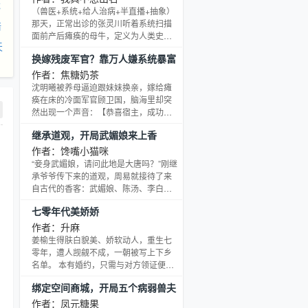
龙
的事实，终于，她不再追着他跑，丢下
（兽医+系统+给人治病+半直播+抽象）
了一纸离婚协议，转身离开。 没有她的
那天，正常出诊的张灵川听着系统扫描
培
周逸辰却处处不习惯，越来越想念，忍
面前产后瘫痪的母牛，定义为人类史上
天
不住一次一次的联系她，都被她的冷漠
罕见产后瘫痪，寿命仅为一个月陷入了
换嫁残废军官？靠万人嫌系统暴富
刺到。 宴会上，看着她亲昵的挽着别的
沉思。 同日，养牛户觉得兽医也是医，
男人走进来，周逸辰
叫他去给胃口不好的大学生女儿看病开
作者：焦糖奶茶
药，结果扫描出了宫内早孕……随后整
沈明曦被养母逼迫跟妹妹换亲，嫁给瘫
个直播间彻底走歪，爱幻想的老伯、凑
痪在床的冷面军官顾卫国，脑海里却突
热闹谎称胸口闷，心跳得好快的小姐
然出现一个声音：【恭喜宿主，成功绑
姐、免疫力低下的兄弟……本书又名
定万人嫌致富系统，被嫌弃的越厉害得
继承道观，开局武媚娘来上香
《我一个兽医啊，你觉醒大医系统什么
到的系统奖励越丰厚！ 】被骂赔钱货贱
鬼！ 》、《抽象是一门艺
丫头，系统奖励猪肉十斤；遭人嫌弃是
作者：馋嘴小猫咪
丧门星克父克母，解锁特供奶粉麦|乳|
“妾身武媚娘，请问此地是大唐吗？”刚继
精；继妹当众羞辱，直接触发了隐藏空
承爷爷传下来的道观，周易就接待了来
间。 ——重生归来成功抢了姐姐 “良缘”
自古代的香客：武媚娘、陈汤、李白、
的沈明月冷笑：这残废活不过三年，顾
嬴政、朱元璋、李清照、霍去病、西
七零年代美娇娇
家马上就要家破人亡，上辈子被你抢了
施、刘邦、戚继光……一个个响彻历史
的荣华富贵我都会
的古人相继汇聚到小小的道观中，周易
作者：升麻
在改变历史的同时，自己的人生也变得
姜榆生得肤白貌美、娇软动人，重生七
波澜壮阔起来！
零年，遭人觊觎不成，一朝被写上下乡
名单。 本有婚约，只需与对方领证便可
留在城里，可无奈男方回话说已是新时
绑定空间商城，开局五个病弱兽夫
代，不愿受封建思想裹挟。 于是姜榆在
一家人担忧的目光中，响应号召、下乡
作者：凤元糖果