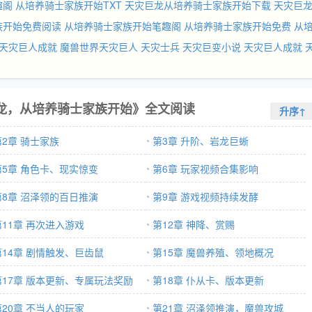
趣阁
从培养骑士家族开始TXT
天灾巨龙从培养骑士家族开始下载
天灾巨
族开始免费阅读
从培养骑士家族开始笔趣阁
从培养骑士家族开始免费
从
天灾巨人成就
魔兽世界天灾巨人
天灾士兵
天灾巨变小说
天灾巨人成就
龙，从培养骑士家族开始》全文阅读
升序↑
第2章 骑士家族
第3章 升阶、岩龙巨蜥
第5章 角色卡、现实惊变
第6章 玩家视频合集影响
第8章 沼泽领的百日推演
第9章 游戏视频持续发酵
第11章 再次进入游戏
第12章 神降、赏赐
第14章 剧情触发、巨齿鼠
第15章 魔兽养殖、领地概况
第17章 版本更新、专属玩法奖励
第18章 仆从卡、版本更新
第20章 不当人的玩家
第21章 沼泽领推演，魔兽攻城