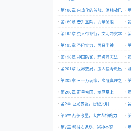
第186章 白热化的首战，消耗战已
成定局。
第189章 晋升圣阶，力量破限
线
第192章 虫人帝都行，文明冲突本
怂
质
第195章 圣阶实力，再晋半神。
第198章 神国防御，玛娜意志法
则。
第201章 世界变局，虫人投降派出
国
现。
第203章 三十万玩家，唤醒真理之
神
第206章 群星帝国，龙庭至上
第2章 巨龙苏醒，智械文明
日
第5章 战争考量，太古龙神的力
量。
第7章 智械安妮塔，诸神齐聚