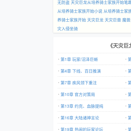
无防盗
天灾巨龙从培养骑士家族开始笔
从培养骑士家族开始小说
从培养骑士家
养骑士家族开始
天灾巨龙
天灾巨兽
魔兽
灾入侵坐骑
《天灾巨
第1章 玩家/沼泽巨蜥
第4章 下线、百日推演
第7章 疾风领下重注
第10章 官方对策局
第13章 约克、血脉提纯
第16章 大陆诸神言论
第19章 热闹的玩家论坛