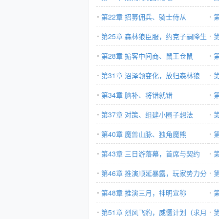
第22章 招募佣兵、骑士侍从
第25章 森林狼臣服，约克子嗣降生
（求月票，求追读）
第28章 掮客中间商、鼠王仓鼠
第31章 沼泽领变化，放归森林狼
第34章 脑补、将错就错
第37章 对策、组建小圈子想法
第40章 魔兽山脉、独角魔熊
第43章 三日游落幕，首席与契约
第46章 推演顺延暴露，玩家势力分
布
第48章 推演三月，神明宣称
票
第51章 烈风飞豹，威慑计划（求月