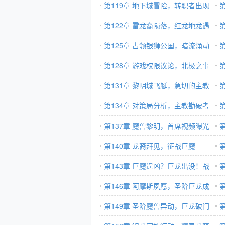
第119章 地下城冒险，转职者出现
的
第122章 雷龙裔陨落，红龙地龙遇
险
第125章 占领银狮公国，暗流涌动
鸡
第128章 游戏权限议论，北极之事
行
公开在即
第131章 黎明城飞艇，急切的主教
战
第134章 对策局分析，主教勘破考
撼
验？
第137章 魔兽黎明，首席视频曝光
第140章 龙裔拜见，征战巨魔
军
第143章 巨魔逞凶？巨龙出没！战
终
第146章 阿摩斯夙愿，圣阶巨龙成
半
第149章 圣阶魔兽异动，巨龙破门
裔