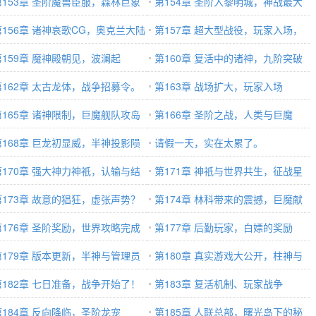
第153章 圣阶魔兽臣服，森林巨象
第154章 圣阶入黎明城，神战最大
寿
第156章 诸神哀歌CG，奥克兰大陆
秘密
第157章 超大型战役，玩家入场，
危机
第159章 魔神殿朝见，波澜起
九阶在即
第160章 复活中的诸神，九阶突破
第162章 太古龙体，战争招募令。
第163章 战场扩大，玩家入场
第165章 诸神限制，巨魔舰队攻岛
第166章 圣阶之战，人类与巨魔
夕
第168章 巨龙初显威，半神投影陨
请假一天，实在太累了。
第170章 强大神力神祇，认输与结
第171章 神祇与世界共生，征战星
？
第173章 故意的猖狂，虚张声势？
界的秘密。
第174章 林科带来的震撼，巨魔献
第176章 圣阶奖励，世界攻略完成
出世界
第177章 后勤玩家，白嫖的奖励
第179章 版本更新，半神与管理员
第180章 真实游戏大公开，柱神与
限
第182章 七日准备，战争开始了！
超脱之路
第183章 复活机制、玩家战争
第184章 反向降临，圣阶龙宠
第185章 人联总部，曙光岛下的秘