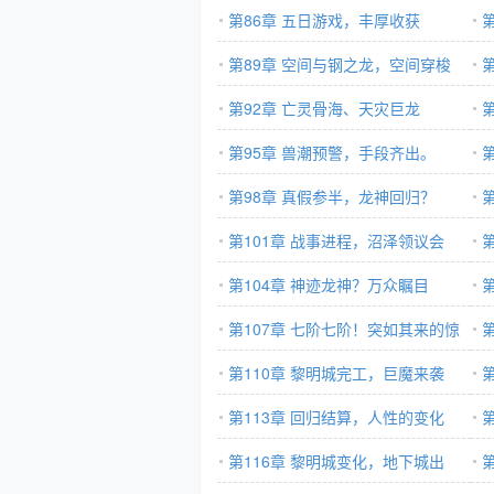
神明流！（1/3）
第86章 五日游戏，丰厚收获
(2/
（1/3）
第89章 空间与钢之龙，空间穿梭
（2
（1/3）
第92章 亡灵骨海、天灾巨龙
（2
（1/3）
第95章 兽潮预警，手段齐出。
（2
（1/3）
第98章 真假参半，龙神回归？
（2
第101章 战事进程，沼泽领议会
（2/3）
第104章 神迹龙神？万众瞩目
（3
（2/3）
第107章 七阶七阶！突如其来的惊
（3
天奖励！
第110章 黎明城完工，巨魔来袭
限
（1/3）
第113章 回归结算，人性的变化
（2
第116章 黎明城变化，地下城出
倒