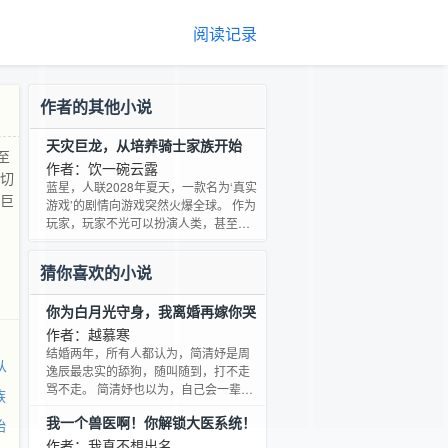
阅读记录
作者的其他小说
天灾巨龙，从培养骑士家族开始
至
作者：饮一碗云露
一切
蓝星，人联2028年夏天，一款名为‘真实
泽巨
游戏’的剧情向游戏突然火爆全球。 作为
玩家，玩家不光可以扮演人类，甚至还
能扮演非人类。同时，只要游戏角色能
够存活，那么玩家便可以从游戏中带回
猜你喜欢的小说
属于角色的力量回到现实。 然而一切并
不止表面上的这些。灾厄降临前，作为
你为白月光守身，我离婚再嫁你哭
第一批幸运获得游戏内测资格的林科借
什么？
此开始了属于自己的故事。 从沼泽巨
作者：越慕寒
蜥，到天灾巨龙。从骑士家族，到帝国
结婚两年，所有人都认为，简清妤是周
从
王座，群星荟萃时，登临神座颠。
逸辰最忠实的舔狗，随叫随到，打不走
骂不走。 简清妤也以为，自己会一辈子
族
追着周逸辰跑，直到周逸辰的白月光回
我一个兽医啊！你解锁大医系统！
始
国，打破了她看似平静的生活。 白月光
的出现，让她看清周逸辰心里不会有她
作者：我真不想出名