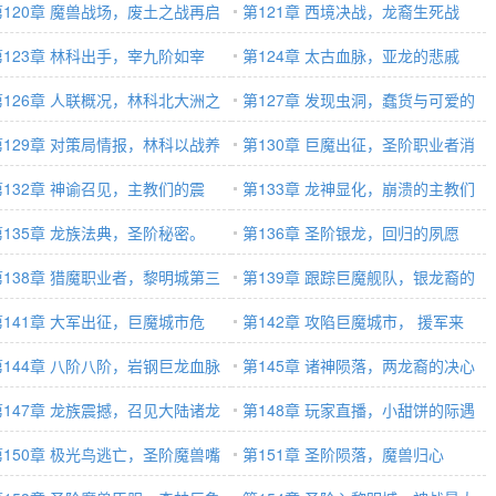
希望
第120章 魔兽战场，废土之战再启
第121章 西境决战，龙裔生死战
第123章 林科出手，宰九阶如宰
第124章 太古血脉，亚龙的悲戚
。
第126章 人联概况，林科北大洲之
第127章 发现虫洞，蠢货与可爱的
。
第129章 对策局情报，林科以战养
人们
第130章 巨魔出征，圣阶职业者消
打算
第132章 神谕召见，主教们的震
息
第133章 龙神显化，崩溃的主教们
！
第135章 龙族法典，圣阶秘密。
第136章 圣阶银龙，回归的夙愿
第138章 猎魔职业者，黎明城第三
第139章 跟踪巨魔舰队，银龙裔的
团初建
第141章 大军出征，巨魔城市危
决心与觐见
第142章 攻陷巨魔城市， 援军来
第144章 八阶八阶，岩钢巨龙血脉
了？
第145章 诸神陨落，两龙裔的决心
神阶
第147章 龙族震撼，召见大陆诸龙
第148章 玩家直播，小甜饼的际遇
第150章 极光鸟逃亡，圣阶魔兽嘴
第151章 圣阶陨落，魔兽归心