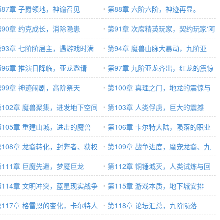
3)
第87章 子爵领地，神谕召见
第88章 六阶六阶，神迹再显。
/3）
第90章 约克成长，消除隐患
（3/3）
第91章 次席精英玩家，契约玩家‘阿
/3）
第93章 七阶阶层主，遇游戏时满
丞’（3/3）
第94章 魔兽山脉大暴动，九阶亚
/3）
第96章 推演日降临，亚龙邀请
龙！（3/3）
第97章 九阶亚龙齐出，红龙的震惊
/3）
第99章 神迹闹剧，高阶祭天
（3/3）
第100章 真理之门，地龙的震惊与
第102章 魔兽聚集，进发地下空间
决策（1/3）
第103章 人类俘虏，巨大的震撼
/3）
第105章 重建山城，进击的魔兽
（1/3）
第106章 卡尔特大陆，陨落的职业
/3）
第108章 龙裔转化，封弊者、获权
者
第109章 战争进度，魔宠龙裔、九
第111章 巨魔先遣，梦魇巨龙
阶巨熊！
第112章 铜锤城灭，人类试炼与回
/3）
第114章 文明冲突，蓝星现实战争
归（3/3）
第115章 游戏本质，地下城安排
计时
第117章 格雷恩的变化，卡尔特人
第118章 论坛汇总，九阶陨落