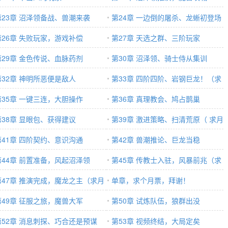
第23章 沼泽领备战、兽潮来袭
第24章 一边倒的屠杀、龙蜥初登场
第26章 失败玩家，游戏补偿
第27章 天选之群、三阶玩家
第29章 金色传说、血脉药剂
第30章 沼泽领、骑士侍从集训
第32章 神明所恶便是敌人
第33章 四阶四阶、岩钢巨龙！（求
第35章 一键三连，大胆操作
月票收藏）
第36章 真理教会、鸠占鹊巢
第38章 显眼包、获得建议
第39章 激进策略、扫清荒原（ 求月
第41章 四阶契约、意识沟通
票，追读）
第42章 兽潮推论、巨龙当稳
第44章 前置准备，风起沼泽领
第45章 传教士入驻，风暴前兆（求
第47章 推演完成，魔龙之主（求月
月票，求追读）
单章，求个月票，拜谢！
，求追读）
第49章 征服之旅，魔兽大军
第50章 试炼队伍，狼群出没
第52章 消息刺探、巧合还是预谋
第53章 视频终结，大局定矣