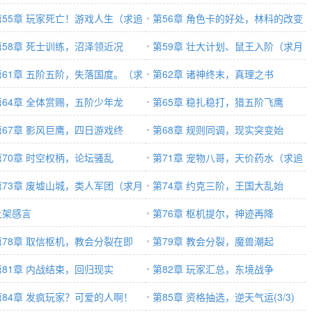
第55章 玩家死亡！游戏人生（求追
第56章 角色卡的好处，林科的改变
，求月票）
第58章 死士训练，沼泽领近况
第59章 壮大计划、鼠王入阶（求月
第61章 五阶五阶，失落国度。（求
票，求追读）
第62章 诸神终末，真理之书
票，求追读）
第64章 全体赏赐，五阶少年龙
第65章 稳扎稳打，猎五阶飞鹰
第67章 影风巨鹰，四日游戏终
第68章 规则同调，现实突变始
第70章 时空权柄，论坛骚乱
第71章 宠物八哥，天价药水（求追
第73章 废墟山城，类人军团（求月
读，求月票）
第74章 约克三阶，王国大乱始
求追读）
上架感言
第76章 枢机提尔，神迹再降
第78章 取信枢机，教会分裂在即
（1/4，求首订）
第79章 教会分裂，魔兽潮起
3/4，求订阅）
第81章 内战结束，回归现实
（4/4，求月票求订阅）
第82章 玩家汇总，东境战争
2/3，求订阅）
第84章 发疯玩家？可爱的人啊！
（3/3，求订阅）
第85章 资格抽选，逆天气运(3/3)