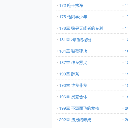
172 吃干抹净
175 恰同学少年
178章 赌是无能者的专利
1
181章 科特的秘密
184章 饕餮建功
187章 维龙雾尖
190章 醉茶
1
193章 维龙非龙
196章 灵宠合体
1
199章 不翼而飞的龙核
2
202章 渣男的养成
2