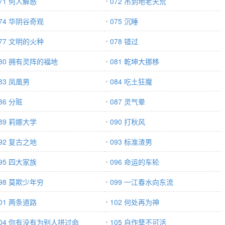
71 何人解惑
072 吊到地老天荒
74 华阴谷奇观
075 沉睡
77 文明的火种
078 错过
080 拥有灵阵的福地
081 乾坤大挪移
83 凤凰男
084 吃土狂魔
86 分赃
087 灵气晕
89 莉娜大学
090 打秋风
92 复古之地
093 标准渣男
95 四大家族
096 命运的车轮
98 莫欺少年穷
099 一江春水向东流
01 两条道路
102 何处再为神
104 你有没有为别人拼过命
105 自作孽不可活