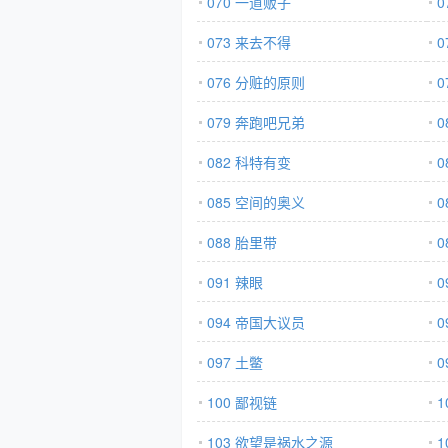
070 一道贩子
0
073 来去不得
0
076 分赃的原则
0
079 奔跑吧兄弟
082 科特有变
0
085 空间的奥义
0
088 胎里带
0
091 辣眼
0
094 帝国大议员
0
097 土鳖
0
100 鄙视链
1
103 欲望是祸水之源