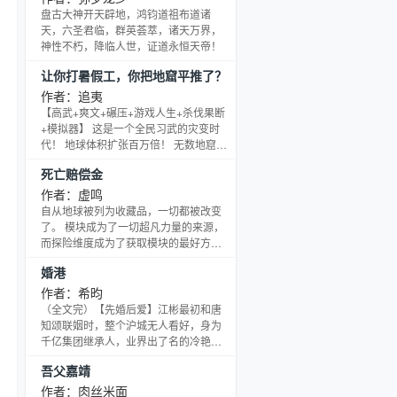
后顾无忧，徐炳南：“孤儿而已，就算死
盘古大神开天辟地，鸿钧道祖布道诸
了也没人关注。” 寂静公路，栗梓血泊淋
天，六圣君临，群英荟萃，诸天万界，
漓倒在地上。 快要闭眸，她见人来。 一
神性不朽，降临人世，证道永恒天帝！
个，少时总做梦梦见的模糊人影来。 京
让你打暑假工，你把地窟平推了？
城徐二公子徐靳西，佛门出来左
作者：追夷
【高武+爽文+碾压+游戏人生+杀伐果断
+模拟器】 这是一个全民习武的灾变时
代！ 地球体积扩张百万倍！ 无数地窟凶
兽横行，武者成为了时代的主角。 洛霄
死亡赔偿金
只是一个普通武校大学生，却意外觉醒
模拟系统。 每一次模拟不仅能获得强大
作者：虚鸣
的实力和物资，同时也能获得一个个天
自从地球被列为收藏品，一切都被改变
赋词条！ 而且天赋词条能一直叠加！
了。 模块成为了一切超凡力量的来源，
【好运连连】气运+2的白色词条弱？ 那
而探险维度成为了获取模块的最好方
我叠加100次呢？气运200！出门都能捡
式。 内力模块+经脉+窍穴+火焰+刀=燃
婚港
到神药！ 【武道天才】根骨+10、
木刀法？ 魔力模块+术法模型+精神力引
导+飞弹=魔法飞弹？ 内力+气血+空间
作者：希昀
+生命+死亡+碾磨+转换+？？？=？？？
（全文完）【先婚后爱】江彬最初和唐
领着自己死亡赔偿金的陆柏，开始了不
知颂联姻时，整个沪城无人看好，身为
断薅死亡羊毛的旅程。 群：578342111
千亿集团继承人，业界出了名的冷艳大
已有多本完本小说，《旧日篇章》、
美人，江彬只有事业心没有恋爱脑，游
吾父嘉靖
《奈格里之魂》、《永续之镜》
刃有余周旋在各路大客户中，素来不知
风月是何物。 唐知颂亦是如此，他是华
作者：肉丝米面