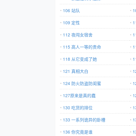
106 站队
1
109 定性
1
112 夜闯女宿舍
115 高人一等的贵命
118 从它变成了她
121 真相大白
1
124 防火防盗防闺蜜
1
127原来是真的蠢
1
130 吃货的排位
1
133 一系列诡异的卧槽
1
136 你究竟是谁