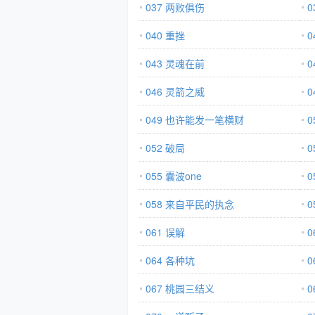
037 两败俱伤
0
040 重挫
0
043 灵魂在前
0
046 灵箭之威
0
049 也许能发一笔横财
052 破局
0
055 囊波one
0
058 来自平民的执念
061 误解
0
064 各种坑
0
067 桃园三结义
0