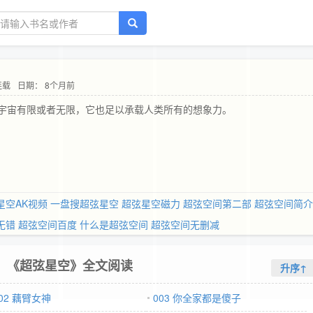
连载
日期： 8个月前
宇宙有限或者无限，它也足以承载人类所有的想象力。
星空AK视频
一盘搜超弦星空
超弦星空磁力
超弦空间第二部
超弦空间简介
无错
超弦空间百度
什么是超弦空间
超弦空间无删减
《超弦星空》全文阅读
升序↑
02 藕臂女神
003 你全家都是傻子