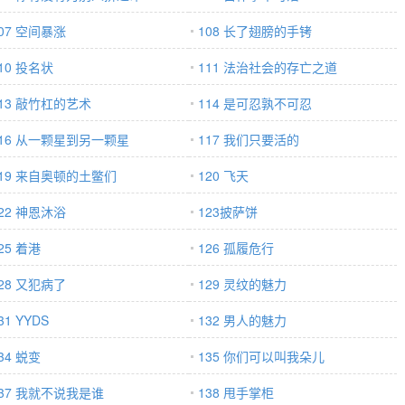
07 空间暴涨
108 长了翅膀的手铐
10 投名状
111 法治社会的存亡之道
113 敲竹杠的艺术
114 是可忍孰不可忍
116 从一颗星到另一颗星
117 我们只要活的
119 来自奥顿的土鳖们
120 飞天
22 神恩沐浴
123披萨饼
25 着港
126 孤履危行
28 又犯病了
129 灵纹的魅力
31 YYDS
132 男人的魅力
34 蜕变
135 你们可以叫我朵儿
137 我就不说我是谁
138 甩手掌柜