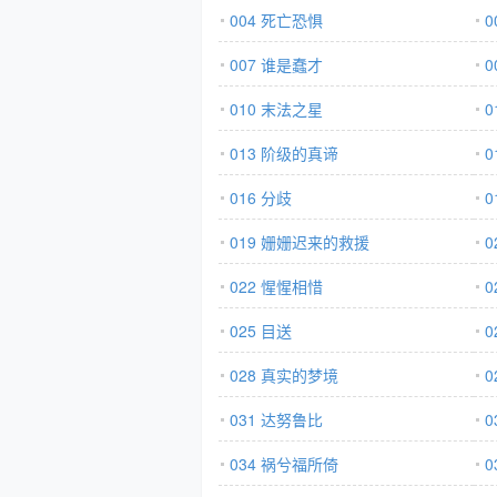
004 死亡恐惧
0
007 谁是蠢才
010 末法之星
0
013 阶级的真谛
0
016 分歧
0
019 姗姗迟来的救援
0
022 惺惺相惜
025 目送
0
028 真实的梦境
0
031 达努鲁比
0
034 祸兮福所倚