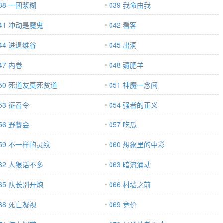
38 一团浆糊
039 我命由我
41 冲动是魔鬼
042 看客
44 进退维谷
045 出洞
47 内卷
048 薅肥羊
050 死道友莫死贫道
051 神魔一念间
53 征召令
054 强者的正义
56 野餐会
057 吃瓜
059 不一样的灵纹
060 想象里的中彩
62 人狠话不多
063 暗流涌动
65 队长别开炮
066 村墙之前
68 死亡凝视
069 竞价