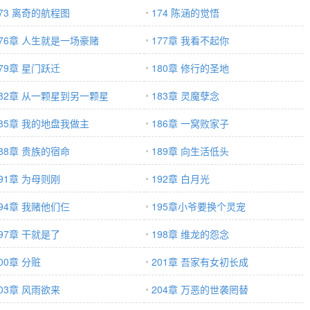
173 离奇的航程图
174 陈涵的觉悟
176章 人生就是一场豪赌
177章 我看不起你
79章 星门跃迁
180章 修行的圣地
182章 从一颗星到另一颗星
183章 灵魔孽念
185章 我的地盘我做主
186章 一窝败家子
188章 贵族的宿命
189章 向生活低头
91章 为母则刚
192章 白月光
194章 我赌他们仨
195章小爷要换个灵宠
97章 干就是了
198章 维龙的怨念
00章 分赃
201章 吾家有女初长成
03章 风雨欲来
204章 万恶的世袭罔替