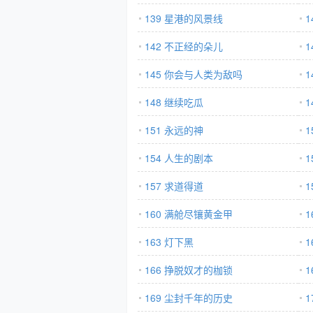
139 星港的风景线
1
142 不正经的朵儿
145 你会与人类为敌吗
148 继续吃瓜
1
151 永远的神
1
154 人生的剧本
1
157 求道得道
160 满舱尽镶黄金甲
1
163 灯下黑
1
166 挣脱奴才的枷锁
169 尘封千年的历史
1