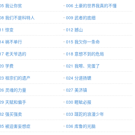
05 我让你贫
006 土豪的世界我真的不懂
008 我们不是科特人
009 武者的底细
11 惊变
012 撼山
14 祸不单行
015 我欠你一条命
17 老天爷选的
018 意想不到的危局
20 学费
021 我嚓、完蛋了
023 祖宗们的遗产
024 分道扬镳
26 灵魂的力量
027 美济镇
29 天赋和偏手
030 睚眦必报
32 强买强卖
033 蹉跎的浪漫少年
035 被迫害妄想症
036 库鲁的光脑