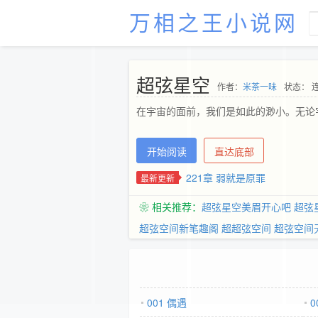
万相之王小说网
超弦星空
作者：
米茶一味
状态： 
在宇宙的面前，我们是如此的渺小。无论
开始阅读
直达底部
221章 弱就是原罪
最新更新
❀ 相关推荐：
超弦星空美眉开心吧
超弦
超弦空间新笔趣阁
超超弦空间
超弦空间
001 偶遇
0