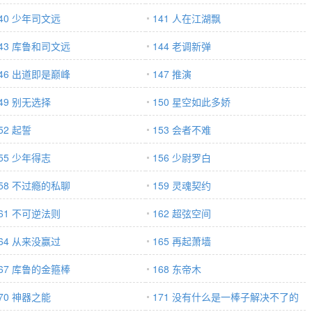
40 少年司文远
141 人在江湖飘
143 库鲁和司文远
144 老调新弹
146 出道即是巅峰
147 推演
49 别无选择
150 星空如此多娇
52 起誓
153 会者不难
55 少年得志
156 少尉罗白
158 不过瘾的私聊
159 灵魂契约
61 不可逆法则
162 超弦空间
64 从来没赢过
165 再起萧墙
167 库鲁的金箍棒
168 东帝木
70 神器之能
171 没有什么是一棒子解决不了的