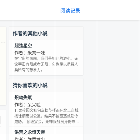
阅读记录
作者的其他小说
超弦星空
作者：米茶一味
在宇宙的面前，我们是如此的渺小。无
论宇宙有限或者无限，它也足以承载人
类所有的想象力。
猜你喜欢的小说
炽吻失氧
作者：呆呆呱
1. 栗梓因义妹何嘉怡坠楼而死北上京城
找徐炳南讨公道，结果不被驱逐就勒令
威胁。 顶级宴会，栗梓服务员身份靠近
徐炳南，却被2301套房客户禁锢。 终可
洪荒之永恒天帝
离开，不料20层电梯徐炳南：“不是特地
找我的吗？跑什么。” 她手握他证据，为
作者：弥罗龙少