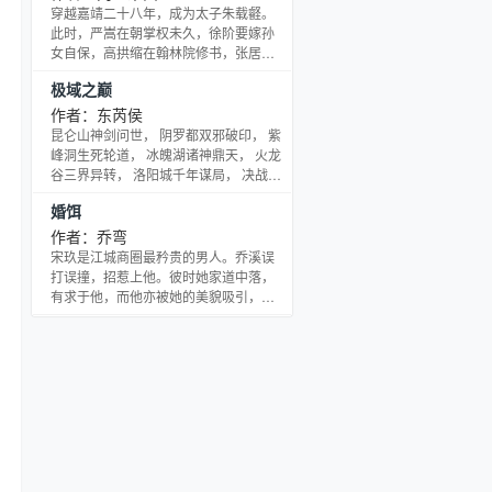
国最负盛名的科技新贵，家族财富遍布
穿越嘉靖二十八年，成为太子朱载壡。
全球，生得清隽冷秀，深居简出，是整
此时，严嵩在朝掌权未久，徐阶要嫁孙
个沪城最难采摘的高岭之花。 他们奉行
女自保，高拱缩在翰林院修书，张居正
利益至上，没为谁折过腰。 所有人认
上了奏疏却无人问津，海瑞将要进京赶
极域之巅
定，待两家合作项目结束，必定分道扬
考。 深宫清冷，朱载壡致力于皇家父慈
镳。 就连唐知颂本人也
子孝、兄友弟恭。经年流逝，一袭黄袍
作者：东芮侯
刺眼。 嘉靖面带笑容：“太子，天凉了，
昆仑山神剑问世， 阴罗都双邪破印， 紫
朕为你添衣！”
峰洞生死轮道， 冰魄湖诸神鼎天， 火龙
谷三界异转， 洛阳城千年谋局， 决战宇
外之尊， 力改九重秩序!
婚饵
作者：乔弯
宋玖是江城商圈最矜贵的男人。乔溪误
打误撞，招惹上他。彼时她家道中落，
有求于他，而他亦被她的美貌吸引，以
婚为饵，展开热烈追求。 然而结婚之
后，她才知道他心里有人。在他为了心
上人，一次又一次弃她于不顾之后，乔
溪终于醒悟，他们的婚姻，只不过是他
和白月光赌气的筹码。 在他们死去活来
的爱情里，乔溪签下了离婚协议，悄然
离去。……后来，听说宋玖离开宋氏，
去了某个小镇。 小镇平平无奇，只是刚
好住着他的前妻。一年了