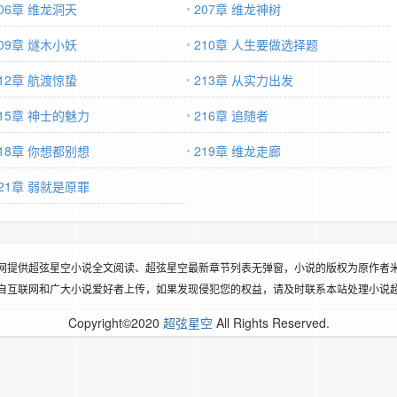
06章 维龙洞天
207章 维龙神树
09章 燧木小妖
210章 人生要做选择题
12章 航渡惊蛰
213章 从实力出发
215章 神士的魅力
216章 追随者
218章 你想都别想
219章 维龙走廊
221章 弱就是原罪
网提供超弦星空小说全文阅读、超弦星空最新章节列表无弹窗，小说的版权为原作者
自互联网和广大小说爱好者上传，如果发现侵犯您的权益，请及时联系本站处理小说
Copyright©2020
超弦星空
All Rights Reserved.