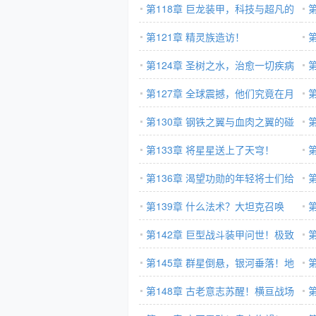
第118章 巨龙装甲，科技与超凡的
结合
第121章 精灵族造访！
我
第124章 圣树之水，治愈一切疾病
的
的万能药水！
第127章 全球震撼，他们究竟在月
神
球背面发现了什么？
第130章 钢铁之翼与血肉之翼的碰
民
撞！战斗机碾压鹰身女妖！
第133章 将星星送上了天穹！
过
第136章 渴望功勋的年轻将士们给
东
老子开火
第139章 什么法术？大坦克召唤
我
术！
第142章 巨型战斗装甲问世！极致
火
的机械浪漫！
第145章 群星倒悬，银河垂落！地
对
精覆灭！
第148章 古老意志苏醒！横亘战场
灭