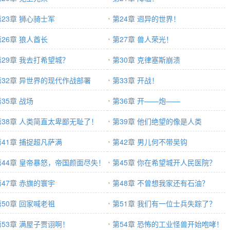
第23章 狮心骑士军
第24章 迥异的世界！
第26章 狼人酋长
第27章 兽人荣光！
第29章 我去打希望城？
第30章 克律塞斯崩溃
第32章 异世界的现代作战部署
第33章 开战！
35章 战场
第36章 开——炮——
第38章 人类简直太卑鄙无耻了！
第39章 他们绝望的像是人类
第41章 捕捉超凡萨满
第42章 男儿何不带吴钩
第44章 皇帝暴怒，帝国颜面尽失！
第45章 你在希望城开人民医院？
第47章 赤旗的寰宇
第48章 不曾想我家还有石油？
第50章 回家喊老祖
第51章 我们有一位士兵失踪了？
第53章 满屋子贾诩啊！
第54章 恐怖的工业怪兽开始咆哮！