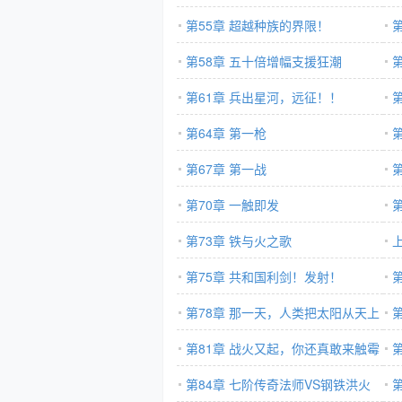
第55章 超越种族的界限！
第58章 五十倍增幅支援狂潮
第61章 兵出星河，远征！！
第64章 第一枪
第67章 第一战
第70章 一触即发
第73章 铁与火之歌
第75章 共和国利剑！发射！
第78章 那一天，人类把太阳从天上
战
拽了下来
第81章 战火又起，你还真敢来触霉
头！
第84章 七阶传奇法师VS钢铁洪火