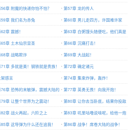
第56章 附魔的快递你怕不怕？
第57章 龙的传人
第59章 我们名为赤兔
第60章 男儿走四方，许国难许家
第62章 震撼！
第63章 白粥馒头随便吃，他们真是
第65章 土木仙宗显圣
叛军？
第66章 沉痛打击！
第68章 战略欺诈
第69章 大战起！
第71章 多就是美！钢铁就是贵族！
第72章 确定诸元
上架感言
第74章 集束炸弹，轰炸！
第76章 恐怖的末敏弹，震撼大陆的
第77章 英勇无畏！向我开炮！
绩！
第79章 让整个世界为之震动！
第80章 让你去当卧底，结果你投敌
第82章 战火再起，六阶之上
了？
第83章 叽里咕噜说啥呢，给他一炮
第85章 这导弹为什么还在追我！
第86章 战争！席卷大陆的战争！