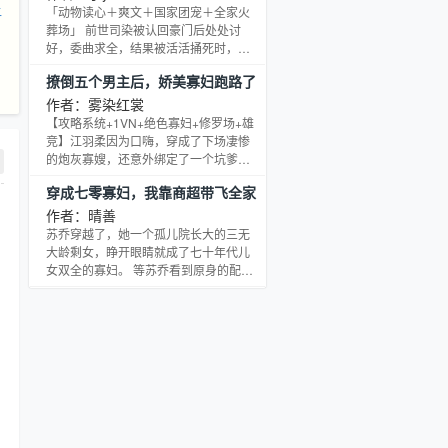
让
好，她的攻略对象包括了父子，夫妻，
「动物读心＋爽文＋国家团宠＋全家火
兄妹，系统，你确定我不会被五马分尸
葬场」 前世司染被认回豪门后处处讨
吗？ “宿主，相信自己，你，就是天选红
好，委曲求全，结果被活活捅死时，亲
颜祸水。” 不，姜芜面无表情，她拿的，
生父母和哥哥却在一旁无动于衷。 重生
撩倒五个男主后，娇美寡妇跑路了
应该是刀山火海的要命剧本。 不过，姜
归来，司染断血亲，手撕绿茶假千金！
芜扒拉了一下
意外获得一座奇妙动物园，觉醒兽语能
作者：雾染红裳
力，转身把自己上交国家，一举成国家
【攻略系统+1VN+绝色寡妇+修罗场+雄
团宠。 后来网友们发现，动物园里焦虑
竞】江羽柔因为口嗨，穿成了下场凄惨
症的鹦鹉，抑郁的大熊猫，瘸腿的狮王
的炮灰寡嫂，还意外绑定了一个坑爹的
在司染怀里拼命争宠，户外的各种野生
男主攻略系统！ 若是攻略成功便可以脱
穿成七零寡妇，我靠商超带飞全家
动物排队进城求摸摸！ 茫茫雪山脚下，
离系统，在这个世界寿终正寝。若是攻
她率领雪狼群与盗猎
略失败，就要被系统回收！ 为了苟住小
作者：晴善
命，拼了！禁欲小子原来占有欲超强，
苏乔穿越了，她一个孤儿院长大的三无
只想把人圈在眼皮底下。 “我想过了，活
大龄剩女，睁开眼睛就成了七十年代儿
人比死人重要，我想哥也是这样想的。”
女双全的寡妇。 等苏乔看到原身的配
外表放荡不羁内里又专一的男二号对她
置，和她的穿越补偿，都想振臂高呼:
一见钟情非卿不娶。 “江娘子，何时改嫁
“苏家祖坟冒青烟了。不！是苏家祖坟着
与我？
了！！”无痛当妈，躺平养娃！ ！娃虽然
年纪大点，也是娃呀！！