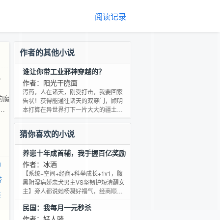
阅读记录
作者的其他小说
谁让你带工业邪神穿越的？
，
作者：阳光干脆面
，
泻药，人在诸天，刚受打击，我要回家
的魔
告状！获得能通往诸天的双穿门，顾明
？
本打算在异世界打下一片大大的疆土，
却被现实打击的体无完肤。 心灰意冷的
舰
游子返回家乡，找到了家长。于是钢铁
猴
猜你喜欢的小说
洪流兵出星河，跨界而来！ “桀桀桀，工
鸣就
业邪神了解一下？”……——穿越魔法世
养崽十年成首辅，我手握百亿奖励
界，当钢铁浇筑的航母撞破异世界的大
门，装甲长龙碾过魔法阵：“万年的魔法
作者：冰酒
神
传承？和我的导弹说去吧！” “点子扎
【系统+空间+经商+科举成长+1v1，腹
带
手，呼叫小爱精灵，三千枚魔导东风，
黑阴湿病娇忠犬男主VS坚韧护短清醒女
覆盖打击。ov
主】旁人都说她杨凝好福气，经商顺风
谁
顺水，富可敌国。 随手捡的小乞丐都能
民国：我每月一元秒杀
十八岁状元及第，不仅年纪轻轻成为新
帝红人，还在二十二岁那年重振江南士
作者：好人骑