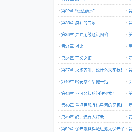
第22章 “魔法药水”
第25章 疯狂的专家
第28章 异界无线通讯网络
第31章 对比
第34章 正义之师
第
第37章 火炮齐射：说什么天花板！
我比烟花闪！
第40章 啥玩意？给他一炮
第43章 不可名状的钢铁怪物！
第46章 重坦巨舰兵出星河的契机！
第49章 妈，还有人打我！
第52章 保守派觉得激进派太保守了