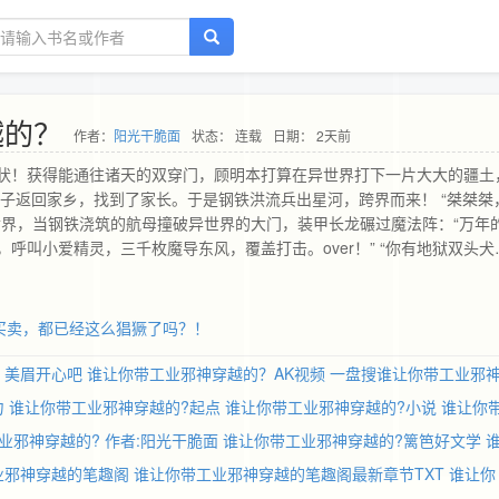
越的？
作者：
阳光干脆面
状态： 连载
日期： 2天前
状！获得能通往诸天的双穿门，顾明本打算在异世界打下一片大大的疆土
子返回家乡，找到了家长。于是钢铁洪流兵出星河，跨界而来！ “桀桀桀
世界，当钢铁浇筑的航母撞破异世界的大门，装甲长龙碾过魔法阵：“万年
，呼叫小爱精灵，三千枚魔导东风，覆盖打击。over！” “你有地狱双头犬
界：“弹道也是道，枪法也是法！” “什么法术？大坦克召唤术！” “我是
史世界：“原来是大唐世界，这把稳了。” “等等，怎么有个毛脸雷公嘴的
这个时代没有诸神，只有划破长空的巨舰！ 坦克炮管即是外交权杖！爆炸轰
部的买卖，都已经这么猖獗了吗？！
？美眉开心吧
谁让你带工业邪神穿越的？AK视频
一盘搜谁让你带工业邪
力
谁让你带工业邪神穿越的?起点
谁让你带工业邪神穿越的?小说
谁让你
业邪神穿越的? 作者:阳光干脆面
谁让你带工业邪神穿越的?篱笆好文学
业邪神穿越的笔趣阁
谁让你带工业邪神穿越的笔趣阁最新章节TXT
谁让你