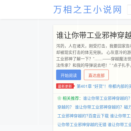
万相之王小说网
谁让你带工业邪神穿
泻药，人在诸天，刚受打击，我要回家告
却被现实打击的体无完肤。 心灰意冷的游
工业邪神了解一下？”……——穿越魔法
法传承？和我的导弹说去吧！” “点子扎手
正好，我家有喷火机器狗。”——穿越仙侠世
开始阅读
直达底部
修，前辈，时代变了——轰！”——穿越历
子？” “这他妈是哪个大唐？？？”……
第401章 “好货”！帝都内
最新更新
是最美乐章！
❀ 相关推荐：
谁让你带工业邪神穿越的
穿越的？
谁让你带工业邪神穿越的？磁
工业邪神穿越的?百度云下载
谁让你带工
让你带工业邪神穿越的无错
谁让你带工