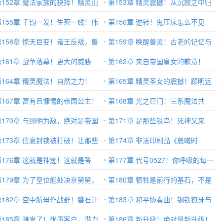
醒！
第152章 魔法家族的抉择！精灵山
了什么！
第153章 精灵震撼！从沉寂之中归
！
第155章 千钧一发！生死一线！伟
来的伟大者！
第156章 逆转！鬼压床怎么不见
者的位格无法抵抗！
第158章 惊天巨变！诸王反叛，兽
了！
第159章 唤醒兽灵！古老的记忆与
落幕！
第161章 战争落幕！更大的威胁
尘封的历史！
第162章 来自帝国皇女的歉意！
第164章 精灵魔法！自然之力！
第165章 精灵圣女的震撼！顾明远
第167章 富有且慷慨的帝国公主！
超所有人想象！
第168章 光之巨门！三系魔法共
第170章 与顾明为敌，绝对是帝国
生！此生仅见！
第171章 是那些铁鸟！死神又来
国千百年来最错误的决定！
第173章 信息封锁被打破！让那些
了！
第174章 非法印刷品《晨曦时
民知道，谁才是帝都的主人！
第176章 这就是神迹！这就是答
报》！顾明到底是想图谋什么？
第177章 代号0527！你呼吸的每一
！‘曙光伯爵’必将来自更高维度的世
第179章 为了皇位能处决亲舅舅，
口空气，都有可能出卖你！
第180章 牺牲是前行的基石，不是
有什么代价是不能计算的！
第182章 空中航母作战群！磐石计
背负不起的墓碑！奥菲莉娅的成长！
第183章 和平协奏曲！钢铁獠牙与
！
第185章 赚发了！优质客户，潜力
魔法枝叶下的暗流
第186章 新升级！绝对是新升级！