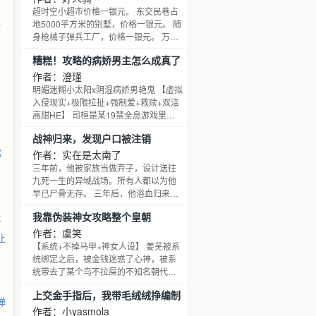
族叶氏门楣成为叶国公。 就此还成为了
超时空小超市价格一银元。 东交民巷占
叶国公的心上人，简直是天生好命。-杨
地5000平方米的别墅，价格一银元。 随
你
凝刚开始只想在异世好好的活着，没想
身枪械子弹兵工厂，价格一银元。 万吨
到捡了个小乞丐居然激活了养成系统，
巨轮价格一银元。 装机容量30万千瓦小
糟糕！攻略的病娇男主怎么成真了
她呕心沥血费心养育，终于把小乞丐拉
型火电站，价格一银元。 长宽高各100
扯成了新科状
米，总容积达到100万立方米的随身空间
作者：澄瑾
价格一银元。 百倍时间流速全自动随身
明媚迷糊小太阳x阴湿病娇男艳鬼 【虚拟
农场，价格一银元。 还有这是什么？ 金
入侵现实+极限拉扯+强制爱+救赎+双洁
刚不坏之肾，不死法医的无限复活，可
高甜HE】 司桓是某19禁全息游戏里的
临时增强10倍力量的大力水手菠菜罐头
男主，是游戏玩家的下位属性男友。 偏
战神归来，发现户口被注销
一箱，哈利波特的隐形披风，可以
偏测试阶段，测试员总会失败，然后游
邪
戏崩塌。 这次，来了个新测试员。 这个
作者：实在是太南了
女孩，除了关心他，还会讲些奇奇怪怪
三年前，他被家族当做弃子，设计送往
的话。 【长成这样怎么还不谈恋爱，该
九死一生的异域战场。所有人都以为他
不是在等我吧？ 】 【宝宝做吗不好意思
早已尸骨无存。 三年后，他浴血归来，
太紧张了做我宝宝吗？】 女孩一边嘴巴
已是统帅万军、封号【阎罗】的至高战
让
我靠伪装神女攻略整个皇朝
调戏他，一边摸鱼折磨他。 他假装配
神。 本想给家人一个惊喜，他满怀期待
地回到家乡，却震惊地发现，自己的户
作者：虞笑
让
口早已被注销，身份信息在官方系统里
【系统+不掉马甲+神女人设】 姜芜被系
显示为 “阵亡”！ 而他的父母，正拿着骗
统绑定之后，被金钱迷惑了心神，被系
取来的百万 “烈士”抚恤金，住着千万别
统带去了某个鸟不拉屎的不知名朝代完
墅；他曾经的未婚妻，也早已投入他亲
成任务，然后才知道，她，一介平民百
上交金手指后，我带毛绒绒挣编制
弟弟的怀抱，准备举办一场盛大的订婚
姓，而她的攻略对象，皇帝，皇后，太
弹
宴。 面对家
子，公主，将军，侯爷，世子……，很
作者：小yasmola