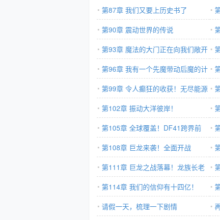
第87章 我们又要上历史书了
第90章 震动世界的传说
第93章 魔法的大门正在向我们敞开
合
（二合一）
第96章 我有一个先魔带动后魔的计
划（二合一）
第99章 令人癫狂的收获！无尽能源
命
的曙光！
第102章 振动大洋彼岸！
第105章 全球覆盖！DF41跨界前
形
往！
第108章 巨龙来袭！全面开战
萤
第111章 巨龙之战落幕！龙族长老
求谈！
第114章 我们的信仰有十四亿！
空
请假一天，梳理一下剧情
另