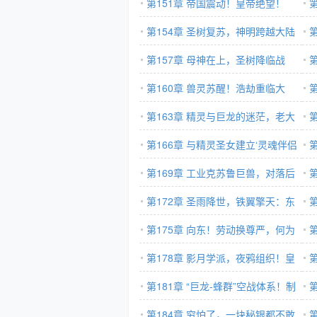
的巨大眼睛！
第151章 帝国震动！皇帝绝望！
苏
第154章 圣树复苏，神明跨越大陆
脉
而来！
第157章 母神在上，圣树降临战
大
场！
第160章 兽灵苏醒！浩劫重临大
人
地！
第163章 精灵与巨龙的迷茫，老大
联合了，我们还打吗?
第166章 与精灵圣女建立‘灵魂伴侣
契约’！
第169章 工业克苏鲁巨兽，对落后
旧世界的降维打击！
第172章 圣雨降世，铁翼擎天：东
立
境会战全纪实！
第175章 向东！劳动换尊严，何为
贱
公民权利！
第178章 影月学派，夜鸦组织！皇
案
帝真就这么昏庸吗？！
第181章 “巨龙-蜂群”空战体系！制
界
没
空权的定义，要被重新改写！
第184章 穷怕了，一块秘银都不敢
划