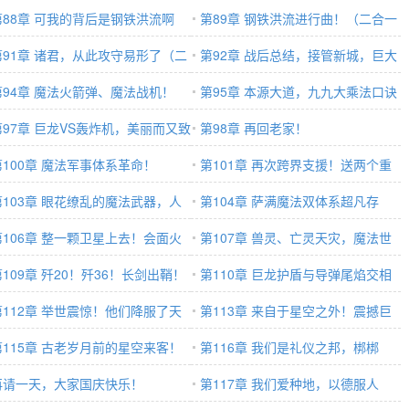
第88章 可我的背后是钢铁洪流啊
第89章 钢铁洪流进行曲！（二合一
第91章 诸君，从此攻守易形了（二
求月票
第92章 战后总结，接管新城，巨大
一）
第94章 魔法火箭弹、魔法战机！
的收获！
第95章 本源大道，九九大乘法口诀
第97章 巨龙VS轰炸机，美丽而又致
第98章 再回老家！
！
第100章 魔法军事体系革命！
第101章 再次跨界支援！送两个重
第103章 眼花缭乱的魔法武器，人
装合成旅过去！
第104章 萨满魔法双体系超凡存
机甲，悬空炮台
第106章 整一颗卫星上去！会面火
在！
第107章 兽灵、亡灵天灾，魔法世
萨满！
第109章 歼20！歼36！长剑出鞘！
界的隐秘
第110章 巨龙护盾与导弹尾焰交相
第112章 举世震惊！他们降服了天
辉映的苍穹之战！
第113章 来自于星空之外！震撼巨
王者！巨龙！
第115章 古老岁月前的星空来客！
龙一万年！
第116章 我们是礼仪之邦，梆梆
一个世界！
再请一天，大家国庆快乐！
梆！
第117章 我们爱种地，以德服人