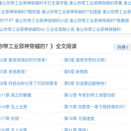
谁让你带工业邪神穿越的手打无错字版
谁让你带工业邪神穿越的原著
谁
工业邪神穿越的?精校版
谁让你带工业邪神穿越的?无错版
谁让你带工业邪
?TXT
谁让你带工业邪神穿越的小说
谁让你带工业邪神穿越的?笔趣阁
让你带工业邪神穿越的txt
工业化穿越小说
谁让你带工业邪神穿越的
你带工业邪神穿越的？》全文阅读
升序↑
第2章 那就将我的时代带来！
第3章 彼岸世界的文明！
第5章 老祖救我！
第6章 新物质
第8章 村民向你分享了可控核聚变
第9章 你说那边能种地？
第11章 真正的魅魔
第12章 年老的将士渴望功勋
第14章 无上光荣
第15章 你愿意一辈子隐姓埋名吗？
17章 封锁
第18章 大国速度
第20章 无上光荣
第21章 降临！