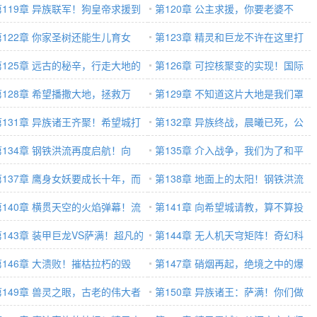
第119章 异族联军！狗皇帝求援到
第120章 公主求援，你要老婆不
这里来了？
第122章 你家圣树还能生儿育女
要？
第123章 精灵和巨龙不许在这里打
？
第125章 远古的秘辛，行走大地的
架！
第126章 可控核聚变的实现！国际
族，再回老家！
第128章 希望播撒大地，拯救万
震动！
第129章 不知道这片大地是我们罩
！
第131章 异族诸王齐聚！希望城打
着的吗？
第132章 异族终战，晨曦已死，公
来了？
第134章 钢铁洪流再度启航！向
主殉葬。
第135章 介入战争，我们为了和平
！
第137章 鹰身女妖要成长十年，而
而来
第138章 地面上的太阳！钢铁洪流
们的无人机只要45秒！
第140章 横贯天空的火焰弹幕！流
到达战场！
第141章 向希望城请教，算不算投
瀑布！
第143章 装甲巨龙VS萨满！超凡的
敌？
第144章 无人机天穹矩阵！奇幻科
抗！
第146章 大溃败！摧枯拉朽的毁
技瑰丽史诗！
第147章 硝烟再起，绝境之中的爆
！大战落幕！
第149章 兽灵之眼，古老的伟大者
发！
第150章 异族诸王：萨满！你们做