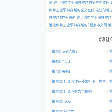
窗
谁让你带工业邪神穿越的第三中文网
你带工业邪神穿越的全文在线
谁让你带
神穿越的?无防盗
谁让你带工业邪神穿越的
谁让你带工业邪神穿越的?起点中文网
谁
《谁让
第1章 我是人奸？
第4章 同志！
第7章 震撼！
第10章 什么叫你在外面打下一片大
大的疆土？
第13章 什么叫财大气粗啊
第16章 专班
第
第19章 新世界