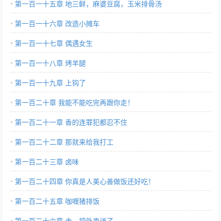
第一百一十五章 地三鲜，麻婆豆腐，玉米排骨汤
第一百一十六章 改造小摊车
第一百一十七章 偶遇女生
第一百一十八章 烤羊腿
第一百一十九章 上钩了
第一百二十章 我能不能吃完再跟你走！
第一百二十一章 香的连罪犯都忍不住
第一百二十二章 那就来给我打工
第一百二十三章 卤味
第一百二十四章 你真是人美心善做饭还好吃！
第一百二十五章 咖喱猪排饭
第一百二十六章 去，把外卖送了