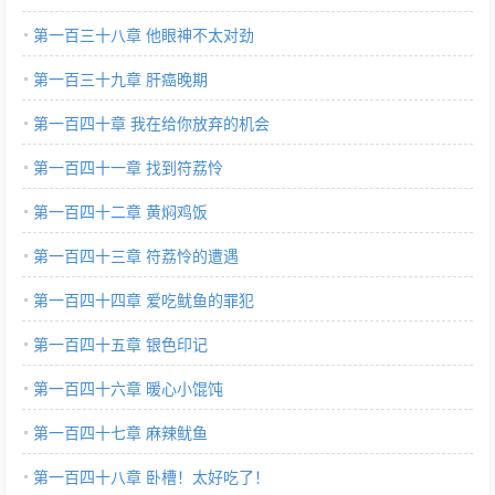
第一百三十八章 他眼神不太对劲
第一百三十九章 肝癌晚期
第一百四十章 我在给你放弃的机会
第一百四十一章 找到符荔怜
第一百四十二章 黄焖鸡饭
第一百四十三章 符荔怜的遭遇
第一百四十四章 爱吃鱿鱼的罪犯
第一百四十五章 银色印记
第一百四十六章 暖心小馄饨
第一百四十七章 麻辣鱿鱼
第一百四十八章 卧槽！太好吃了！