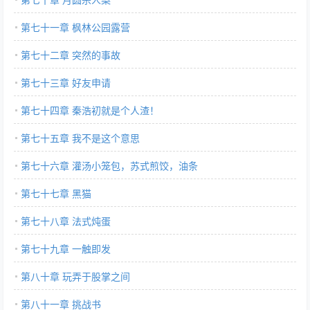
第七十一章 枫林公园露营
第七十二章 突然的事故
第七十三章 好友申请
第七十四章 秦浩初就是个人渣！
第七十五章 我不是这个意思
第七十六章 灌汤小笼包，苏式煎饺，油条
第七十七章 黑猫
第七十八章 法式炖蛋
第七十九章 一触即发
第八十章 玩弄于股掌之间
第八十一章 挑战书