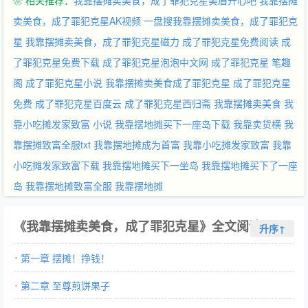
❀ 相关推荐：
我靠摆摊卖美食，成了罪犯克星美眉开心吧
我靠摆摊
爱好？”苏小暖疯狂捂马甲：“警察哥哥，人家只是个厨子呀！”直到
某天，穷凶极恶的悍匪扛着火箭筒来找茬……苏小暖系紧围裙，叹
卖美食，成了罪犯克星AK视频
一盘搜我靠摆摊卖美食，成了罪犯克
了口气：“看来，今天得加个班了。”
星
我靠摆摊卖美食，成了罪犯克星磁力
成了罪犯克星免费阅读
成
了罪犯克星免费下载
成了罪犯克星泡泡中文网
成了罪犯克星 笔趣
阁
成了罪犯克星小说
我靠摆摊卖美食成了罪犯克星
成了罪犯克星
免费
成了罪犯克星百度云
成了罪犯克星西归斋
我靠摆摊卖美食
我
靠小吃摊发家致富 小说
我靠摆地摊买下一座岛下载
我靠卖货横
我
靠摆摊致富全服txt
我靠摆地摊成为首富
我靠小吃摊发家致富
我靠
小吃摊发家致富下载
我靠摆地摊买下一坐岛
我靠摆地摊买下了一座
岛
我靠摆地摊致富全服
我靠摆地摊
《我靠摆摊卖美食，成了罪犯克星》全文阅读
升序↑
第一章 摆摊！挣钱！
第二章 至尊煎饼果子