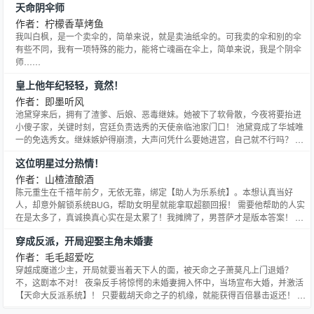
天命阴伞师
作者：柠檬香草烤鱼
我叫白枫，是一个卖伞的，简单来说，就是卖油纸伞的。可我卖的伞和别的伞
有些不同，我有一项特殊的能力，能将亡魂画在伞上，简单来说，我是个阴伞
师……
皇上他年纪轻轻，竟然！
作者：即墨听风
池黛穿来后，拥有了渣爹、后娘、恶毒继妹。她被下了软骨散，今夜将要抬进
小傻子家，关键时刻，宫廷负责选秀的天使亲临池家门口！ 池黛竟成了华城唯
一的免选秀女。继妹嫉妒得崩溃，大声问凭什么要她进宫，自己就不行吗？ ！
“不行呢。”池黛绝处翻身，缓缓勾起了嘴角：“因为——你长得丑啊。”*被选为
这位明星过分热情！
秀女，但池黛玉玉了。 她不想跟几百个女人共用一个男人？！叮咚！一个系统
砸到了她头上。 【你想一人独占皇上？可以，我来
作者：山楂渣酿酒
陈元重生在千禧年前夕，无依无靠，绑定【助人为乐系统】。本想认真当好
人，却意外解锁系统BUG，帮助女明星就能拿取超额回报！ 需要他帮助的人实
在是太多了，真诚换真心实在是太累了！我摊牌了，男菩萨才是版本答案！ 若
干年后，八卦记者追问陈元圈里的异性好友为什么这么多。陈元微笑道：“主要
穿成反派，开局迎娶主角未婚妻
是因为......我比较热情吧！”
作者：毛毛超爱吃
穿越成魔道少主，开局就要当着天下人的面，被天命之子萧莫凡上门退婚？
不，这剧本不对！ 夜枭反手将惊愕的未婚妻拥入怀中，当场宣布大婚，并激活
【天命大反派系统】！ 只要截胡天命之子的机缘，就能获得百倍暴击返还！ 自
此，画风彻底扭转。 抢走主角的“青莲地心火”？系统直接返还焚尽万物的“红莲