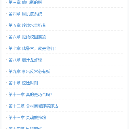
第三章 偷电瓶的贼
第四章 周扒皮系统
第五章 玲珑水果奶昔
第六章 拒绝校园霸凌
第七章 陆警官，就是他们！
第八章 爆汁龙虾球
第九章 事出反常必有妖
第十章 惊险时刻
第十一章 真的是巧合吗？
第十二章 食材商城即买即达
第十三章 灵魂酸辣粉
第十四章 诈骗网红