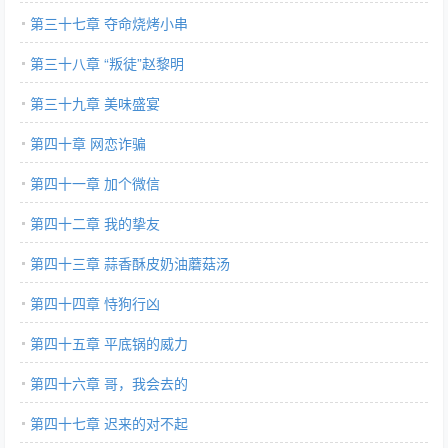
第三十七章 夺命烧烤小串
第三十八章 “叛徒”赵黎明
第三十九章 美味盛宴
第四十章 网恋诈骗
第四十一章 加个微信
第四十二章 我的挚友
第四十三章 蒜香酥皮奶油蘑菇汤
第四十四章 恃狗行凶
第四十五章 平底锅的威力
第四十六章 哥，我会去的
第四十七章 迟来的对不起