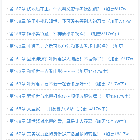
第157章 伏地魔在上，什么叫又带你老妹乱跑？（加更6/17w
字）
第158章 除了小樱和知世，我可没有等别人的习惯（加更7/17w
字）
第159章 神秘黑色触手？神通移星换斗！（加更8/17w字）
第160章 叶辉君，之后可以单独和我去看场电影吗？（加更
9/17w字）
第161章 因果神通？叶辉君是大骗纸！不理你了！（加更10/17w
字）
第162章 和知世一点看电影～～～（加更11/17w字）
第163章 叶辉君，要不要一起去冬泳呀～！（加更12/17w字）
第164章 跟知世与小樱打水仗～顺便收服波牌（加更13/17w字）
第165章 大型家......朋友暴力现场（加更14/17w字）
第166章 知世酱对小樱的爱，真是让人羡慕（加更15/17w字）
第167章 其实我真正的身份是库洛里多的转世！（加更16/17w