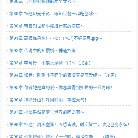
第88章 卡哇伊到犯规的两个女孩～
第89章 神通幻光千影！跟知世酱一起吃刨冰～
第90章 带着知世和小樱进行实战演练～
第91章 高级炼丹炉！小樱：(*/ω*)不好意思.jpg～
第92章 传说中的知樱桥～神通招来！
第93章 李莓铃！小狼真是遭了的～（加更）
第94章 知世：刚刚叶子同学的表情真是可爱呢～（加更）
第95章 莓铃她是真的爱～你总算得到知世的一丝青睐！
第96章 神通升级！呼风唤雨！掌控天气！
第97章 小樱果然是魔卡世界的团宠啊～
第98章 神通：周天虚渊！五感皆蚀，时空皆亡，唯见己身永坠！
第99章 你想修仙？修不了一点哈，但是你能......（加更）