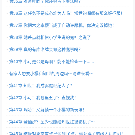
第35章 难道叶同学你还会占卜魔法吗？
第36章 这任务不是成心难为人吗！知世的嘴哪有那么好征服！
第37章 你把木之本樱当成了自动许愿机，你决定毁掉她！
第38章 她差点就相信小学生说的鬼神之说了
第39章 真的有库洛牌会做这种蠢事吗？
第40章 小可是公是母啊？能不能检查一下......
有家人想要小樱和知世的周边吗～请进来看～
第41章 知世：我成驱魔经纪人了？
第42章 小可：我哪里丑了？直视我！
第43章 啊哈！又解锁一个小樱的新玩法！
第44章 登仙步？至少也能给知世扛摄影机了～
第45章 结缘对象态度点已达到10点，你获得了道缘大礼包×1！