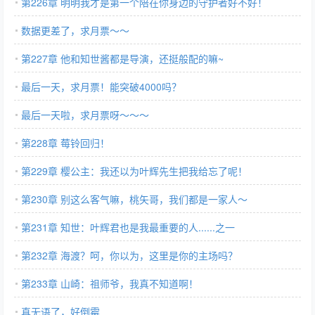
第226章 明明我才是第一个陪在你身边的守护者好不好！
数据更差了，求月票～～
第227章 他和知世酱都是导演，还挺般配的嘛~
最后一天，求月票！能突破4000吗？
最后一天啦，求月票呀～～～
第228章 莓铃回归！
第229章 樱公主：我还以为叶辉先生把我给忘了呢！
第230章 别这么客气嘛，桃矢哥，我们都是一家人～
第231章 知世：叶辉君也是我最重要的人......之一
第232章 海渡？呵，你以为，这里是你的主场吗？
第233章 山崎：祖师爷，我真不知道啊！
真无语了，好倒霉