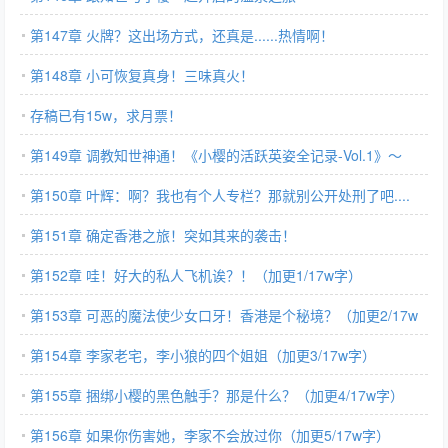
第147章 火牌？这出场方式，还真是......热情啊！
第148章 小可恢复真身！三味真火！
存稿已有15w，求月票！
第149章 调教知世神通！《小樱的活跃英姿全记录-Vol.1》～
第150章 叶辉：啊？我也有个人专栏？那就别公开处刑了吧....
第151章 确定香港之旅！突如其来的袭击！
第152章 哇！好大的私人飞机诶？！（加更1/17w字）
第153章 可恶的魔法使少女口牙！香港是个秘境？（加更2/17w
字）
第154章 李家老宅，李小狼的四个姐姐（加更3/17w字）
第155章 捆绑小樱的黑色触手？那是什么？（加更4/17w字）
第156章 如果你伤害她，李家不会放过你（加更5/17w字）