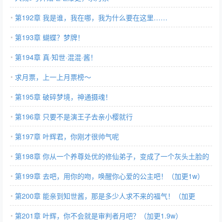
第192章 我是谁，我在哪，我为什么要在这里……
第193章 蝴蝶？梦牌！
第194章 真·知世·混混·酱！
求月票，上一上月票榜～
第195章 破碎梦境，神通摄魂！
第196章 只要不是演王子去亲小樱就行
第197章 叶辉君，你刚才很帅气呢
第198章 你从一个养尊处优的修仙弟子，变成了一个灰头土脸的
矿工
第199章 去吧，用你的吻，唤醒你心爱的公主吧！（加更1w）
第200章 能亲到知世酱，那是多少人求不来的福气！（加更
1.8w）
第201章 叶辉，你不会就是审判者月吧？（加更1.9w）