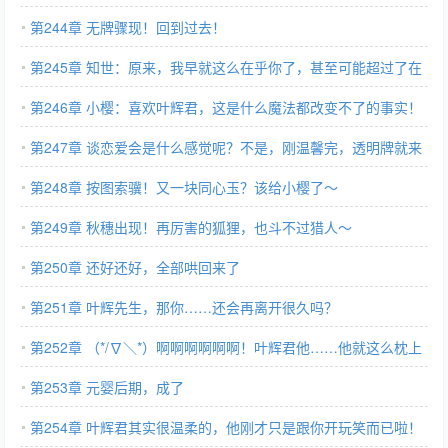
第244章 无牌骤现！回到过去！
第245章 知世：原来，我早就这么在乎你了，甚至可能超过了在
乎小樱
第246章 小樱：喜欢叶辉君，这是什么魔法都改变不了的事实！
第247章 谈恋爱会是什么感觉呢？不是，刚温馨完，透明牌就来
了？？
第248章 按图索骥！又一块同心玉？该给小樱了～
第249章 秋穗出现！再厉害的狐狸，也斗不过猎人～
第250章 还好还好，全部哄回来了
第251章 叶辉先生，那你……还会再离开很久吗？
第252章 （*/∇＼*）啊啊啊啊啊啊！叶辉君他……他就这么枕上
来了！
第253章 元婴后期，成了
第254章 叶辉君其实很温柔的，他刚才只是跟你开玩笑而已啦！