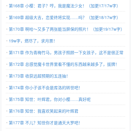
字）
第168章 小樱：君子？哼，我是魔法少女！（加更17/17w字）
第169章 超级大吉，恋爱终将实现……吗？（加更18/17w字）
第170章 啊哈～又多了两张能当屏保的照片！（加更19/17w字）
19w字，燃尽了，求月票！
第171章 作为青梅竹马，男孩子照顾一下女孩子，这不是很正常
的事情吗？
第172章 总感觉魔卡世界里看不懂的东西越来越多了，拔牌！
第173章 收获远超预期的五连抽！
第174章 你小子该不会是库洛的转世吧！
第175章 知世：叶辉君，你对小樱……真好呢
第176章 知世：我喜欢笑起来的叶辉君
第177章 不儿？知世你才是通天大罗吧！