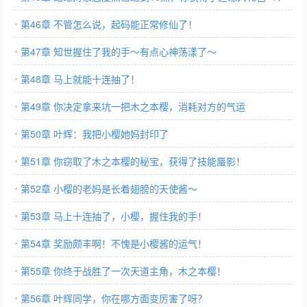
第46章 不管怎么说，起码能正常修仙了！
第47章 知世握住了我的手～有点心神荡漾了～
第48章 马上就能十连抽了！
第49章 你决定拿来坑一把木之本樱，消耗对方的气运
第50章 叶辉：我把小樱她妈封印了
第51章 你窃取了木之本樱的秘宝，获得了技能蜃影！
第52章 小樱的老妈是长着翅膀的天使酱～
第53章 马上十连抽了，小樱，握住我的手！
第54章 奖励颇丰啊！不愧是小樱酱的运气！
第55章 你终于战胜了一次天道主角，木之本樱！
第56章 叶辉同学，你在哪方面变厉害了呀？