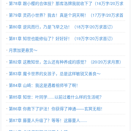
首订）
第78章 跟小樱的合体技？那库洛牌我就收下了（16万字/20万求
首订）
第79章 灵药小世界？我去！真是个洞天啊！（17万字/20万求首
订）
第80章 逆风而行，乃是飞举之功！（18万字/20万求首订）
第81章 知世也能修仙了？好好好！（19万字/20万求首订）
月票加更悬赏～
第82章 这教知世，怎么还有种养成的感觉？（20/20万求月票）
第83章 魔卡世界的女孩子，总是这样敏锐又善良～
第84章 山崎：我这是遇着祖师爷了啊！
第85章 知世：叶同学......以前过着什么样的生活呢？
第86章 你救下了护法！你获得了神通——玄冥无相！
第87章 藤蔓人升级了？等等！这藤蔓人......