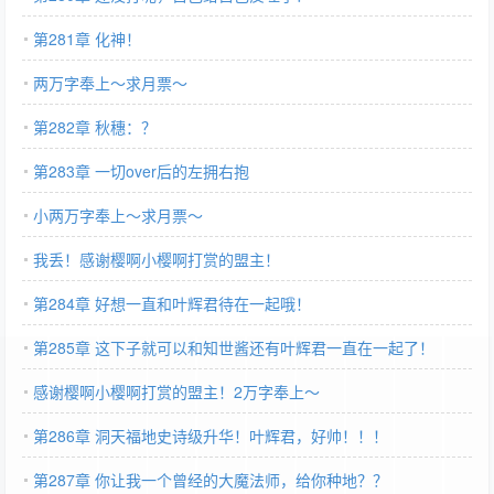
第281章 化神！
两万字奉上～求月票～
第282章 秋穗：？
第283章 一切over后的左拥右抱
小两万字奉上～求月票～
我丢！感谢樱啊小樱啊打赏的盟主！
第284章 好想一直和叶辉君待在一起哦！
第285章 这下子就可以和知世酱还有叶辉君一直在一起了！
感谢樱啊小樱啊打赏的盟主！2万字奉上～
第286章 洞天福地史诗级升华！叶辉君，好帅！！！
第287章 你让我一个曾经的大魔法师，给你种地？？