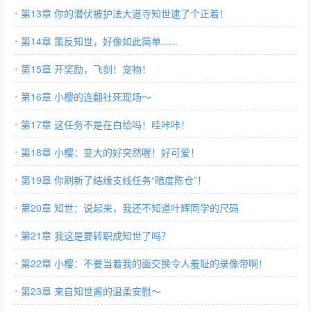
第13章 你的潜伏被护法大道寺知世逮了个正着！
第14章 策反知世，好像如此简单......
第15章 开奖励，飞剑！宠物！
第16章 小樱的连翻社死现场～
第17章 这任务不是在白给吗！哇咔咔！
第18章 小樱：变大的好突然喔！好可爱！
第19章 你刷新了结缘支线任务“暗度陈仓”！
第20章 知世：说起来，我还不知道叶辉同学的尺码
第21章 我这是要转职成知世了吗？
第22章 小樱：不要当着我的面交换令人羞耻的录像带啊！
第23章 来自知世酱的温柔安慰～