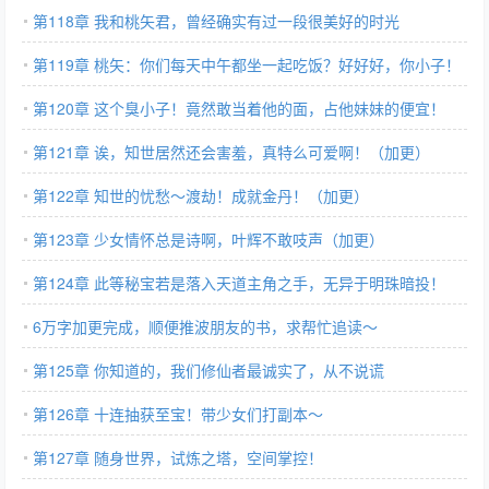
第118章 我和桃矢君，曾经确实有过一段很美好的时光
第119章 桃矢：你们每天中午都坐一起吃饭？好好好，你小子！
（加更）
第120章 这个臭小子！竟然敢当着他的面，占他妹妹的便宜！
（加更）
第121章 诶，知世居然还会害羞，真特么可爱啊！（加更）
第122章 知世的忧愁～渡劫！成就金丹！（加更）
第123章 少女情怀总是诗啊，叶辉不敢吱声（加更）
第124章 此等秘宝若是落入天道主角之手，无异于明珠暗投！
6万字加更完成，顺便推波朋友的书，求帮忙追读～
第125章 你知道的，我们修仙者最诚实了，从不说谎
第126章 十连抽获至宝！带少女们打副本～
第127章 随身世界，试炼之塔，空间掌控！