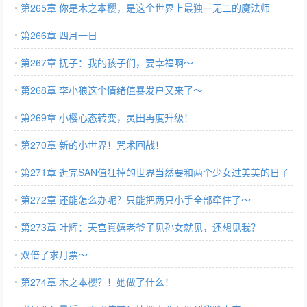
第265章 你是木之本樱，是这个世界上最独一无二的魔法师
第266章 四月一日
第267章 抚子：我的孩子们，要幸福啊～
第268章 李小狼这个情绪值暴发户又来了～
第269章 小樱心态转变，灵田再度升级！
第270章 新的小世界！咒术回战！
第271章 逛完SAN值狂掉的世界当然要和两个少女过美美的日子
了～
第272章 还能怎么办呢？只能把两只小手全部牵住了～
第273章 叶辉：天宫真嬉老爷子见孙女就见，还想见我？
双倍了求月票～
第274章 木之本樱？！她做了什么！