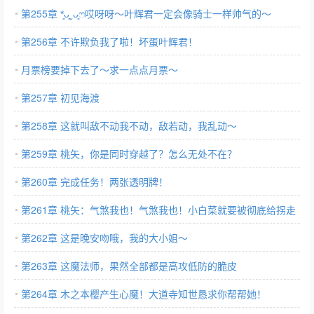
第255章 *͈ᴗ͈ˬᴗ͈ෆ哎呀呀～叶辉君一定会像骑士一样帅气的～
第256章 不许欺负我了啦！坏蛋叶辉君！
月票榜要掉下去了～求一点点月票～
第257章 初见海渡
第258章 这就叫敌不动我不动，敌若动，我乱动～
第259章 桃矢，你是同时穿越了？怎么无处不在？
第260章 完成任务！两张透明牌！
第261章 桃矢：气煞我也！气煞我也！小白菜就要被彻底给拐走
了！
第262章 这是晚安吻哦，我的大小姐～
第263章 这魔法师，果然全部都是高攻低防的脆皮
第264章 木之本樱产生心魔！大道寺知世恳求你帮帮她！