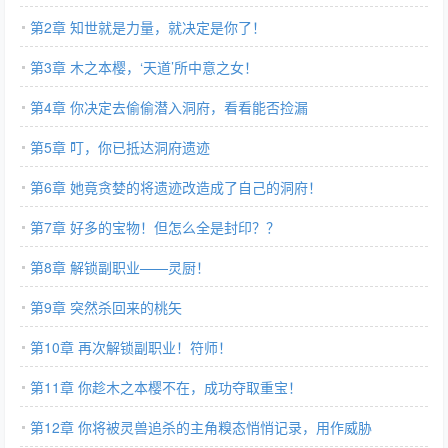
第2章 知世就是力量，就决定是你了！
第3章 木之本樱，‘天道’所中意之女！
第4章 你决定去偷偷潜入洞府，看看能否捡漏
第5章 叮，你已抵达洞府遗迹
第6章 她竟贪婪的将遗迹改造成了自己的洞府！
第7章 好多的宝物！但怎么全是封印？？
第8章 解锁副职业——灵厨！
第9章 突然杀回来的桃矢
第10章 再次解锁副职业！符师！
第11章 你趁木之本樱不在，成功夺取重宝！
第12章 你将被灵兽追杀的主角糗态悄悄记录，用作威胁