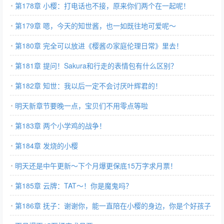
第178章 小樱：打电话也不接，原来你们两个在一起呢！
第179章 嗯，今天的知世酱，也一如既往地可爱呢～
第180章 完全可以放进《樱酱の家庭伦理日常》里去！
第181章 提问！Sakura和行走的表情包有什么区别？
第182章 知世：我以后一定不会讨厌叶辉君的！
明天新章节要晚一点，宝贝们不用零点等啦
第183章 两个小学鸡的战争！
第184章 发烧的小樱
明天还是中午更新～下个月爆更保底15万字求月票！
第185章 云牌：TAT～！你是魔鬼吗？
第186章 抚子：谢谢你，能一直陪在小樱的身边，你是个好孩子