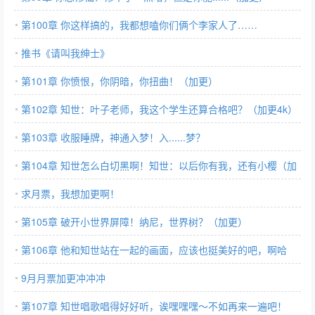
第100章 你这样搞的，我都想嗑你们俩个李家人了……
推书《请叫我绅士》
第101章 你愤恨，你阴暗，你扭曲！（加更）
第102章 知世：叶子老师，我这个学生还算合格吧？（加更4k）
第103章 收服睡牌，神通入梦！入......梦？
第104章 知世怎么白切黑啊！知世：以后你有我，还有小樱（加
更4k）
求月票，我想加更啊！
第105章 破开小世界屏障！纳尼，世界树？（加更）
第106章 他和知世站在一起的画面，应该也挺美好的吧，啊哈
哈！
9月月票加更冲冲冲
第107章 知世唱歌唱得好好听，诶嘿嘿嘿～不如再来一遍吧！