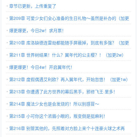
章节已更新，上传重复了
第209章 可爱少女们全心准备的生日礼物～虽然是补办的（加更
1w）
爆更爆更，今日2w！求月票！
第210章 库洛缺德连雷劫都能随手屏蔽掉，到底有多强？（加更
1w）
第211章 世界树结果！什么？翼年代的公主樱？！（加更2w）
爆更爆更！今日4w！开启翼年代！
第212章 度假偶遇艾利欧？再入翼年代，开始忽悠！（加更1w）
第213章 你遭遇了此方世界的幕后黑手，邪修飞王·里多！
第214章 魔法少女也是会发烧的！所以别感冒～
第215章 小可你这个浓眉小眼的，叛变倒是挺麻利！
第216章 别管其他的，先照着对方脸上来个十连豪火球之术再