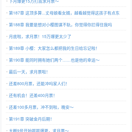
下月爆更15万打底求月票～
第187章 这顶多算...丈母娘看女婿，越看越觉得这孩子有点东
西！
第188章 我要是想对小樱图谋不轨，你觉得你拦得住我吗
月底啦，求月票！15万爆更太少了
第189章 小樱：大家怎么都把我的生日给忘记啦！
第190章 能同时拥有她们两个……也是他的幸运～
最后一天，求月票啦！
还差800月票，还能冲吗家人们！
还有机会！还差400月票！
还差100多月票，冲不到啦，晚安～
第191章 突破金丹后期！
大概9号开始哐哐爆更，求月票～