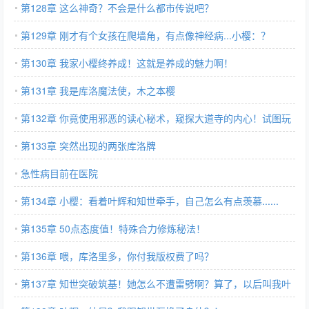
第128章 这么神奇？不会是什么都市传说吧？
第129章 刚才有个女孩在爬墙角，有点像神经病...小樱：？
第130章 我家小樱终养成！这就是养成的魅力啊！
第131章 我是库洛魔法使，木之本樱
第132章 你竟使用邪恶的读心秘术，窥探大道寺的内心！试图玩
弄对方！
第133章 突然出现的两张库洛牌
急性病目前在医院
第134章 小樱：看着叶辉和知世牵手，自己怎么有点羡慕......
第135章 50点态度值！特殊合力修炼秘法！
第136章 喂，库洛里多，你付我版权费了吗？
第137章 知世突破筑基！她怎么不遭雷劈啊？算了，以后叫我叶