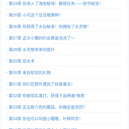
第24章 你进入了海底秘境！解锁任务——抢夺秘宝！
第25章 小可这个豆豆眼犟种！
第26章 你获得了水仙秘录！你拥有了水灵根！
第27章 这次小樱的约会算是泡汤了～
第28章 水灵根带来的提升
第29章 控水术
第30章 来自知世的礼物
第31章 你们在野外遇到了妖兽袭击！
第32章 你被现实毒打，获得下品神通“唤雨”
第33章 这五颜六色的蘑菇，你确定是灵药？
第34章 你也可以叫我小樱喔，叶辉同学！