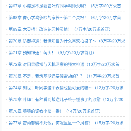
第67章 小樱是不是要管叶辉同学叫师父呀？（5万字/20万求首
订）
第68章 像小学鸡争吵的家长～第二个灵根！（6万字/20万求首
订）
第69章 木灵根！改造花园种灵植！（7万字/20万求首订）
第70章 防御神通！我懂知世为什么喜欢拍摄了～（8万字/20万求
首订）
第71章 预知神通！萌头！（9万字/20万求首订）
第72章 对因果感知与天机洞察的强大神通（10万字/20万求首
订）
第73章 不是，我筑基期还要渡雷劫的？？（11万字/20万求首
订）
第74章 知世：叶同学这个表情也挺可爱的嘛～（12万字/20万求
首订）
第75章 叶辉：有种看到叛逆儿子终于懂事了的欣慰（13万字/20
万）
第76章 狠狠的调教小樱一番！（14万/20万求首订）
第77章 雷劫都劈不死他，何况区区一个风暴？（15万字/20万求