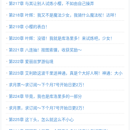
说！
第217章 与其让别人试炼小樱，不如由自己操弄
第218章 叶辉：我又不是魔法少女，我骑什么魔法杖！达咩！
第219章 小樱的表白！
第220章 叶辉：没错！我就是库洛里多！来试炼吧，少女！
第221章 八连抽！按图索骥，收获奖励～
第222章 爱丽丝梦游仙境
第223章 艾利欧这波千里送神通，真是个大好人啊！神通：大小
如意！
求月票～求订阅～下个月7号开始日更2万！
第224章 毕竟，我也是库洛里多的一部分
求月票，求订阅～下个月7号开始日更2万！
第225章 这丫头，怎么就这么不小心