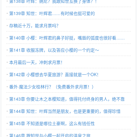
辉君吧～
第138章 叶辉：纳尼？我跟知世互换了身体？！
第139章 知世：叶辉君……有时候也挺可爱的
存稿近十万，能求月票吗？
第140章 小樱：叶辉君的鼻子好挺，嘴唇的弧度也很好看……
第141章 收服冻牌，以及答应小樱的一个约定～
本月最后一天，冲刺求月票！
第142章 小樱想去华夏旅游？直接就是一个OK！
番外·魔法少女桂林行？（免费番外求月票！）
第143章 你要让木之本樱知道，值得托付终身的男人，绝不靠
脸！
第144章 知世：叶辉当然是朋友，也是更重要的，值得珍惜
的......
第145章 不知道是哪位土豪啊，这么有钱任性
第146章 跟知世与小樱一起开启的温泉之旅