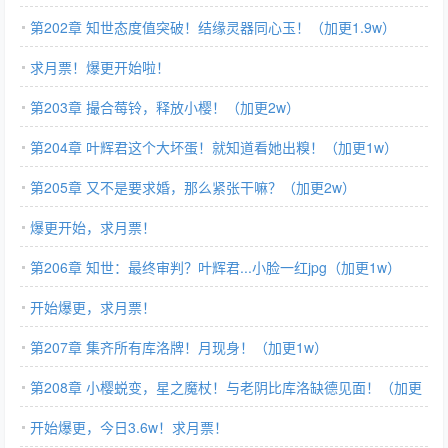
第202章 知世态度值突破！结缘灵器同心玉！（加更1.9w）
求月票！爆更开始啦！
第203章 撮合莓铃，释放小樱！（加更2w）
第204章 叶辉君这个大坏蛋！就知道看她出糗！（加更1w）
第205章 又不是要求婚，那么紧张干嘛？（加更2w）
爆更开始，求月票！
第206章 知世：最终审判？叶辉君...小脸一红jpg（加更1w）
开始爆更，求月票！
第207章 集齐所有库洛牌！月现身！（加更1w）
第208章 小樱蜕变，星之魔杖！与老阴比库洛缺德见面！（加更
1.6w）
开始爆更，今日3.6w！求月票！