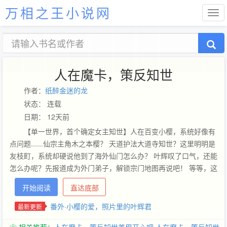
万相之王小说网
人在魔卡，策反知世
作者：
纸醉金迷的龙
状态： 连载
日期： 12天前
【单一世界，首个确定女主知世】人在百变小樱，系统好像有
点问题......仙宗主角木之本樱？ 天道护法大道寺知世？这里明明是
友枝町，系统却硬说他到了海外仙门怎么办？ 叶辉叹了口气，还能
怎么办呢？先报道成为外门弟子，解锁宗门地图再说吧！ 等等，这
系统怎么还要我成为主角宿敌？！大反派的第一步，先策反主角的
开始阅读
直达底部
天道护法？ 叶辉看了看一派岁月静好的知世酱，砸了砸嘴。好
像......也不是不行？
番外·小樱的爱，照片里的叶辉君
最新更新