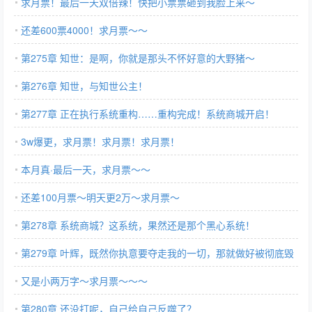
求月票！最后一天双倍辣！快把小票票砸到我脸上来～
还差600票4000！求月票～～
第275章 知世：是啊，你就是那头不怀好意的大野猪～
第276章 知世，与知世公主！
第277章 正在执行系统重构……重构完成！系统商城开启！
3w爆更，求月票！求月票！求月票！
本月真·最后一天，求月票～～
还差100月票～明天更2万～求月票～
第278章 系统商城？这系统，果然还是那个黑心系统！
第279章 叶辉，既然你执意要夺走我的一切，那就做好被彻底毁
灭的准备吧
又是小两万字～求月票～～～
第280章 还没打呢，自己给自己反噬了？