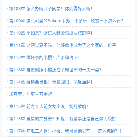
第108章 怎么办啊叶子同学！你变得好大啊！
第109章 这么可爱的Sakura手办，不多玩...欣赏一下怎么行？
第110章 小如意？谜语人赶紧滚出友枝町啊！
第111章 这感觉真不错，他好像也成为了这个家的一份子
第112章 做坏事的小樱？库洛牌占卜！
第113章 难道他跟小樱还成了知世酱的一夫一妻？
第114章 解锁金灵根！青雀回归，凤凰血脉！
求月票，加更三万字起！
第115章 前方某人前女友出没！观月歌帆！
第116章 爱情的护身符？知世：有些事还是自己做比较好
第117章 吃瓜三人组！小樱：我哥哥他以前......这么纯情？！