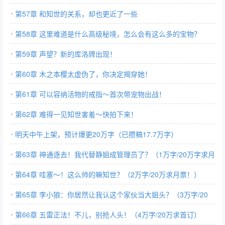
第57章 和知世的关系，却也更近了一些
第58章 这里难道是什么高级秘境，怎么会有这么多的宝物？
第59章 声望？新的库洛牌出现！
第60章 木之本樱太虚伪了，你决定揭穿她！
第61章 可以容纳活物的戒指～首次带宠物出战！
第62章 难得一见知世害羞～快拍下来！
明天中午上架，预计爆更20万字（已攒稿17.7万字）
第63章 神通逐去！我代替静姐成管理员了？（1万字/20万字求月
票！）
第64章 哇塞～！这么帅的嘛知世？（2万字/20万求月票！）
第65章 李小狼：你居然让我认这个家伙当大姐头？（3万字/20
万）
第66章 五雷正法！不儿，别抢人头！（4万字/20万求首订）