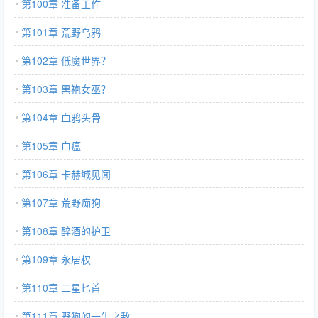
第100章 准备工作
第101章 荒野乌鸦
第102章 低魔世界？
第103章 黑袍女巫？
第104章 血鸦头骨
第105章 血瘟
第106章 卡赫城见闻
第107章 荒野痴狗
第108章 醉酒的护卫
第109章 永居权
第110章 二星匕首
第111章 野狗的一生之敌