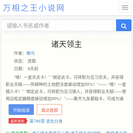
万相之王小说网
诸天领主
作者：
懒鸟
状态： 连载
日期： 4天前
“嘀！一星农夫卡！” “绑定此卡，可转职为见习农夫，并获得
职业天赋——所耕种的土地肥沃度被动增加30%！”—— “嘀！一星
猎人卡！” “绑定此卡，可转职为见习猎人，并获得职业天赋——使
用远程武器精度被动增加30%！”——集齐九张基础卡，可成为诸
天领主，掠夺万界！
开始阅读
直达底部
第786章 造化分身
最新更新