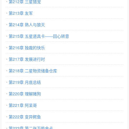
第212章 三星猎宠
第213章 友军
第214章 熟人与狼灭
第215章 五星道具卡——回心转意
第216章 独裁的快乐
第217章 发展进行时
第218章 二星物资储备仓库
第219章 月底总结
第220章 理解赌狗
第221章 阿呆哥
第222章 变异鳄鱼
第223章 第二张万能金卡