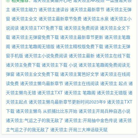
❀ 相关推荐：
诸天领主美眉开心吧
诸天领主AK视频
一盘搜诸天领
主
诸天领主磁力
诸天领主速读谷
诸天领主最新章节
诸天领主无弹
窗
诸天领主全文
诸天领主最新章节免费
诸天领主水泉
诸天领主小
说阅读
诸天领主TXT免费下载
诸天领主免费阅读
诸天领主全文下
载
诸天领主无弹窗免费下载
诸天领主最新章节更新
诸天领主笔趣
阁
诸天领主笔趣阁无错版
诸天领主精校版免费下载
诸天领主无弹
窗手机版
诸天领主小说免费阅读
诸天领主最新
诸天领主在线下载
诸天领主免费下载
诸天领主下载 小说
诸天领主笔趣阁免费阅读无
弹窗
诸天领主全文免费下载
诸天领主篱笆好文学
诸天领主在线阅
读免费
诸天领主懒鸟最新章节
诸天领主在线阅读
诸天领主 起点
诸
天领主懒鸟无错
诸天领主TXT
诸天领主 笔趣阁
诸天领主无错版
诸
天领主起点
诸天领主懒鸟最新章节更新时间2023年9
诸天领主TXT
下载
诸天领主懒鸟
从抓捕比比东开始
诸天领主开局兵种自选小说
诸天领主:气运之子的我无敌了
诸天领主:开局抽中金色传说
诸天领
主气运之子的我无敌了
诸天领主:开局三大神话级天赋