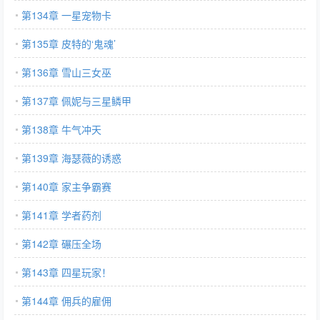
第134章 一星宠物卡
第135章 皮特的‘鬼魂’
第136章 雪山三女巫
第137章 佩妮与三星鳞甲
第138章 牛气冲天
第139章 海瑟薇的诱惑
第140章 家主争霸赛
第141章 学者药剂
第142章 碾压全场
第143章 四星玩家！
第144章 佣兵的雇佣