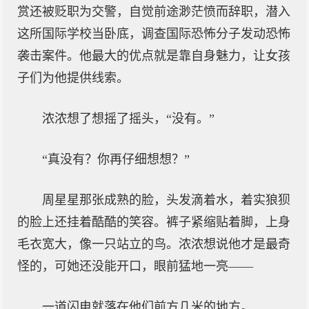
赏还被贬职为交警，自觉前途渺茫愤而辞职，潜入
这所国际学校当卧底，调查国际恐怖分子发动恐怖
袭击案件。他最大的优点就是靠自身魅力，让女孩
子们为他提供线索。
浓浓想了想摇了摇头，“没有。”
“真没有？你再仔细想想？”
周星星那张成熟的脸，头发滴着水，着实狼狈
的脸上还挂着酷酷的笑容。裤子紧缩贴着脚，上身
毛衣宽大，像一只站立的鸟。浓浓想说他才是最奇
怪的，可她还没能开口，眼前猛地一亮——
一道闪电就落在他们前方几米的地方。