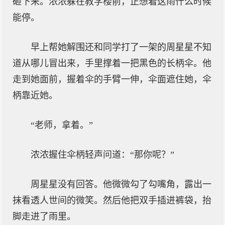
砸下来。浓浓躲在教学楼前，正想着这雨什么时候
能停。
早上帮她解围还和同学打了一架的周星星不知
道从哪儿冒出来，手里撑着一把黑色的长柄伞。他
走到她面前，握着伞的手臂一伸，伞面遮住她，伞
柄靠近她。
“老师，拿着。”
浓浓握住伞柄轻声问道：“那你呢？”
周星星没有回答。他微微勾了勾嘴角，露出一
抹看透人世间的微笑。然后他把双手插进裤袋，抬
脚走进了雨里。