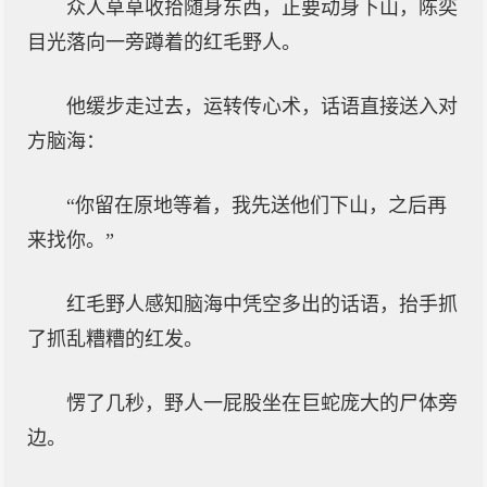
众人草草收拾随身东西，正要动身下山，陈奕
目光落向一旁蹲着的红毛野人。
他缓步走过去，运转传心术，话语直接送入对
方脑海：
“你留在原地等着，我先送他们下山，之后再
来找你。”
红毛野人感知脑海中凭空多出的话语，抬手抓
了抓乱糟糟的红发。
愣了几秒，野人一屁股坐在巨蛇庞大的尸体旁
边。