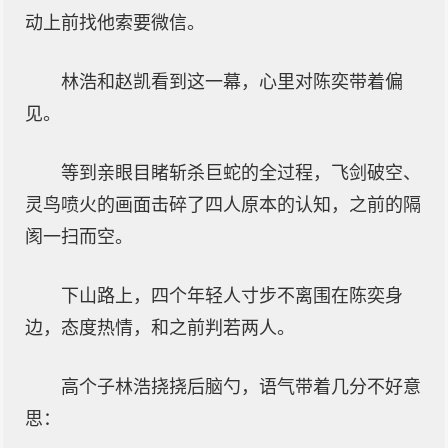
动上前找他索要微信。
林浩和赵凯看到这一幕，心里对陈奕带着偏
见。
等到亲眼目睹斩杀巨蛇的全过程，飞剑破空、
灵鸟喷火的画面击碎了四人原本的认知，之前的隔
阂一扫而空。
下山路上，四个年轻人寸步不离围在陈奕身
边，态度热情，和之前判若两人。
高个子林浩挠挠后脑勺，语气带着几分不好意
思：