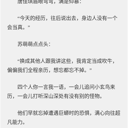
唐佳琪眉眼弯弯，满是仰慕：
“今天的经历，往后说出去，身边人没有一个
会当真。”
苏萌萌点点头：
“换成其他人跟我讲这些，我肯定当成吹牛，
偏偏我们全程亲历，想忘都忘不掉。”
四个人你一言我一语，一会儿追问小玄鸟来
历，一会儿打听深山深处有没有别的怪物。
他们早就忘掉遭遇巨蟒时的恐惧，满心向往超
凡能力。