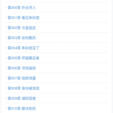
第300章 外出寻人
第301章 看见朱砂痣
第302章 仓皇逃走
第303章 如何敷药
第304章 朱砂痣没了
第305章 怀疑幕后者
第306章 寻找端倪
第307章 陷阱泄露
第308章 身份被发现
第309章 通知营救
第310章 解决危机