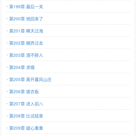
第199章 最后一关
第200章 他回来了
第201章 瞒天过海
第202章 糊弄过去
第203章 酒不醉人
第204章 求婚
第205章 离开暮风山庄
第206章 搓衣板
第207章 进入前八
第208章 比试结束
第209章 疑心重重