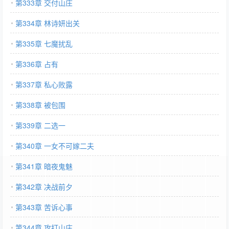
第333章 交付山庄
第334章 林诗妍出关
第335章 七魔扰乱
第336章 占有
第337章 私心败露
第338章 被包围
第339章 二选一
第340章 一女不可嫁二夫
第341章 暗夜鬼魅
第342章 决战前夕
第343章 苦诉心事
第344章 攻打山庄