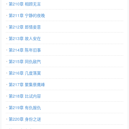
第210章 相顾无言
第211章 宁静的夜晚
第212章 郎情妾意
第213章 故人安在
第214章 陈年旧事
第215章 同仇敌忾
第216章 几度落寞
第217章 聚集祭鹰峰
第218章 比试内容
第219章 有仇报仇
第220章 身份之谜