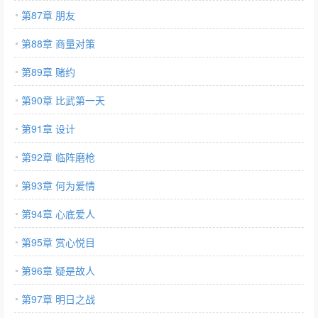
第87章 朋友
第88章 商量对策
第89章 赌约
第90章 比武第一天
第91章 设计
第92章 临阵磨枪
第93章 何为爱情
第94章 心底爱人
第95章 赏心悦目
第96章 疑是故人
第97章 明日之战