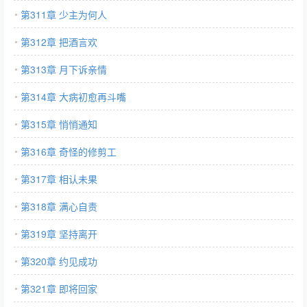
第311章 少主为何人
第312章 把酒言欢
第313章 月下诉亲情
第314章 大病初愈再斗嘴
第315章 悄悄通知
第316章 奇怪的修剪工
第317章 相认未果
第318章 满心自责
第319章 坚持离开
第320章 约见成功
第321章 即将回家