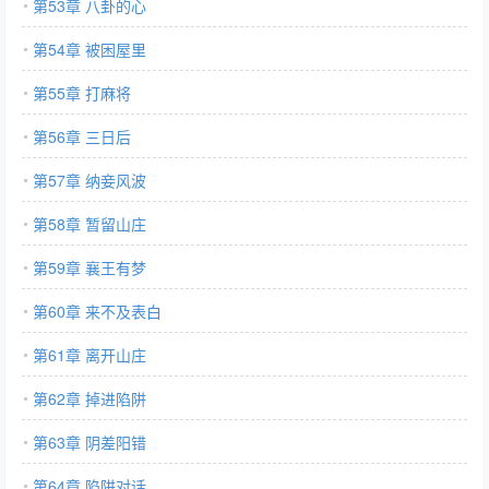
第53章 八卦的心
第54章 被困屋里
第55章 打麻将
第56章 三日后
第57章 纳妾风波
第58章 暂留山庄
第59章 襄王有梦
第60章 来不及表白
第61章 离开山庄
第62章 掉进陷阱
第63章 阴差阳错
第64章 陷阱对话