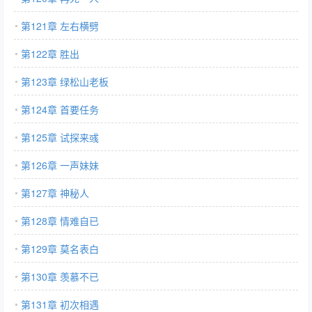
第121章 左右横劈
第122章 胜出
第123章 绿松山老板
第124章 首要任务
第125章 试探来彧
第126章 一声妹妹
第127章 神秘人
第128章 情难自已
第129章 莫名表白
第130章 羡慕不已
第131章 初次相遇