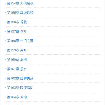
第154章 为他采草
第155章 真诚诉说
第156章 得救
第157章 选择
第158章 一门之隔
第159章 离开
第160章 离别
第161章 思亲
第162章 缓解关系
第163章 暗流涌动
第164章 冲动