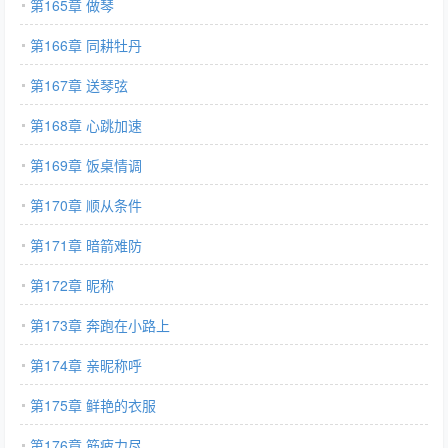
第165章 做琴
第166章 同耕牡丹
第167章 送琴弦
第168章 心跳加速
第169章 饭桌情调
第170章 顺从条件
第171章 暗箭难防
第172章 昵称
第173章 奔跑在小路上
第174章 亲昵称呼
第175章 鲜艳的衣服
第176章 筋疲力尽