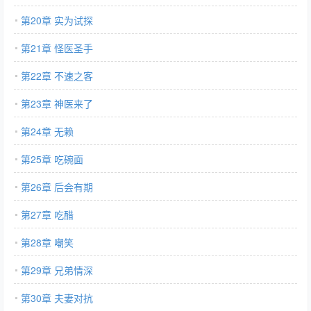
第20章 实为试探
第21章 怪医圣手
第22章 不速之客
第23章 神医来了
第24章 无赖
第25章 吃碗面
第26章 后会有期
第27章 吃醋
第28章 嘲笑
第29章 兄弟情深
第30章 夫妻对抗