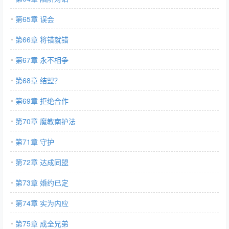
第65章 误会
第66章 将错就错
第67章 永不相争
第68章 结盟？
第69章 拒绝合作
第70章 魔教南护法
第71章 守护
第72章 达成同盟
第73章 婚约已定
第74章 实为内应
第75章 成全兄弟