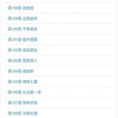
第188章 就是她
第189章 远离是非
第190章 不离承诺
第191章 破坏感情
第192章 疯狂表白
第193章 羡煞旁人
第194章 被绑架
第195章 暗夜七魔
第196章 比试第一关
第197章 简单至极
第198章 试探女婿