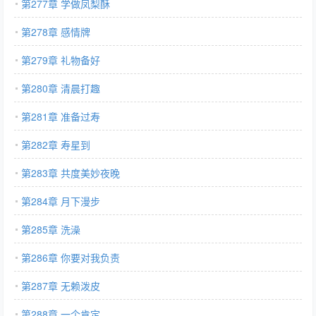
第277章 学做凤梨酥
第278章 感情牌
第279章 礼物备好
第280章 清晨打趣
第281章 准备过寿
第282章 寿星到
第283章 共度美妙夜晚
第284章 月下漫步
第285章 洗澡
第286章 你要对我负责
第287章 无赖泼皮
第288章 一个肯定