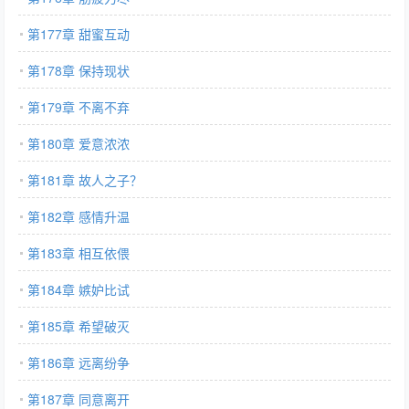
第177章 甜蜜互动
第178章 保持现状
第179章 不离不弃
第180章 爱意浓浓
第181章 故人之子？
第182章 感情升温
第183章 相互依偎
第184章 嫉妒比试
第185章 希望破灭
第186章 远离纷争
第187章 同意离开