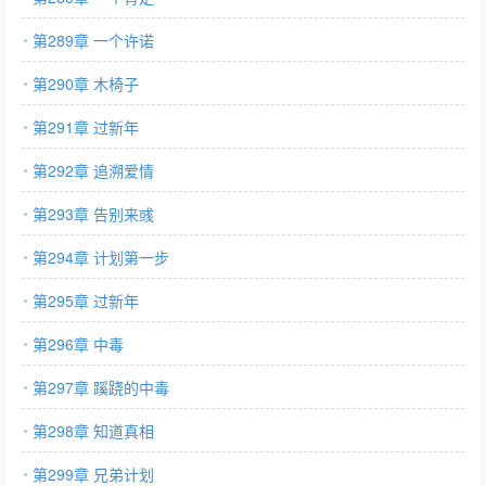
第289章 一个许诺
第290章 木椅子
第291章 过新年
第292章 追溯爱情
第293章 告别来彧
第294章 计划第一步
第295章 过新年
第296章 中毒
第297章 蹊跷的中毒
第298章 知道真相
第299章 兄弟计划