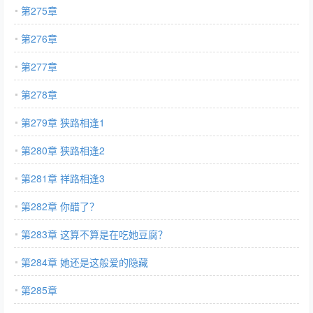
第275章
第276章
第277章
第278章
第279章 狭路相逢1
第280章 狭路相逢2
第281章 祥路相逢3
第282章 你醋了？
第283章 这算不算是在吃她豆腐？
第284章 她还是这般爱的隐藏
第285章