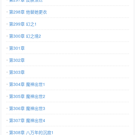
第298章 他替她更衣
第299章 幻之1
第300章 幻之境2
第301章
第302章
第303章
第304章 魔神出世1
第305章 魔神出世2
第306章 魔神出世3
第307章 魔神出世4
第308章 八万年的沉寂1