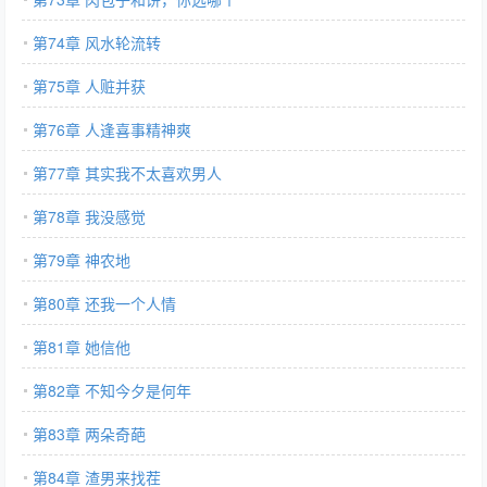
第74章 风水轮流转
第75章 人赃并获
第76章 人逢喜事精神爽
第77章 其实我不太喜欢男人
第78章 我没感觉
第79章 神农地
第80章 还我一个人情
第81章 她信他
第82章 不知今夕是何年
第83章 两朵奇葩
第84章 渣男来找茬