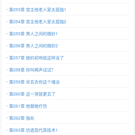
第253章 宫主他老人家太孤独1
第254章 宫主他老人家太孤独2
第255章 男人之间的微妙1
第256章 男人之间的微妙2
第257章 她的初吻就这样没了
第258章 你叫两声试试？
第259章 肖玄衣你这个魂淡
第260章 这一哭就更丑了
第261章 他替她疗伤
第262章 独处
第263章 仿造现代高技术1