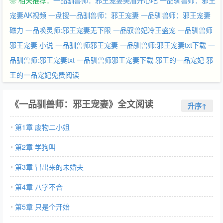
❀ 相关推荐：
一品驯兽师：邪王宠妻美眉开心吧
一品驯兽师：邪王
是谁的宿敌……
宠妻AK视频
一盘搜一品驯兽师：邪王宠妻
一品驯兽师：邪王宠妻
磁力
一品唤灵师:邪王宠妻无下限
一品驭兽妃冷王盛宠
一品驯兽师
邪王宠妻 小说
一品驯兽师邪王宠妻
一品驯兽师:邪王宠妻txt下载
一
品驯兽师:邪王宠妻txt
一品驯兽师邪王宠妻下载
邪王的一品宠妃
邪
王的一品宠妃免费阅读
《一品驯兽师：邪王宠妻》全文阅读
升序↑
第1章 废物二小姐
第2章 学狗叫
第3章 冒出来的未婚夫
第4章 八字不合
第5章 只是个开始