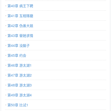
第40章 病王下聘
第41章 互相琢磨
第42章 伪善大姐
第43章 替她求情
第44章 没脑子
第45章 约会
第46章 游太湖1
第47章 游太湖2
第48章 游太湖3
第49章 游太湖4
第50章 比试1