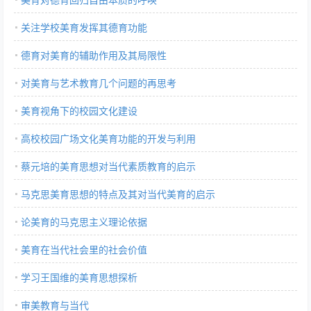
关注学校美育发挥其德育功能
德育对美育的辅助作用及其局限性
对美育与艺术教育几个问题的再思考
美育视角下的校园文化建设
高校校园广场文化美育功能的开发与利用
蔡元培的美育思想对当代素质教育的启示
马克思美育思想的特点及其对当代美育的启示
论美育的马克思主义理论依据
美育在当代社会里的社会价值
学习王国维的美育思想探析
审美教育与当代