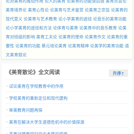
论对美育的推动作用
论人的美育
论美育的功能读后感
美育宗旨论
美育境界论
美育心性论
论美育与艺术鉴赏
论美育之宗旨
论美育的
现代意义
论美育与艺术教育
论小学美育的途径
论音乐的美育功能
论小学美育的途径和方法
论体育与美育
论美育中的音乐教育
论美
育对班级的影响
美育工夫论
论美育的使命
论美育作文
论美育的重
要性
论美育的功能
蔡元培论美育
论美育精神
论美学的美育功能
语
文美育叙论
《美育散论》全文阅读
升序↑
试论美育在学校教育中的作用
学校美育的重新定位和现代建构
审美教育问题再探
美育在解决大学生道德危机中的价值探源
美育对德育回归自由本质的呼唤