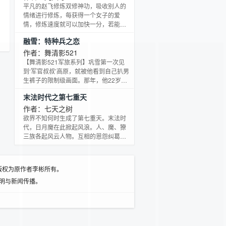
平凡的赵飞修炼双修神功，吸收别人的
情绪进行修炼，每获得一个女子的爱
情，修炼速度就可以加快一分，若能与
她夜夜缠绵，吸收她的情欲，修为将会
融雪：特种兵之恋
突飞猛进。为了尽快强大起来，改变平
凡的命运，赵飞纵游花丛，系花校花，
作者：舞清影521
暴力警花，职业丽人，成熟贵妇···各色美
【舞清影521军旅系列】巩雪第一次见
人都成了赵飞的床上贵宾，夜夜与他探
到‘军官叔叔’高原，就被他看到自己扒男
讨人生。天当棋盘星作子，地为琵琶路
生裤子的限制级画面。那年，他22岁，
当弦。神秘的九州天下有着怎样的过
她12岁。四年后再遇，昔日阳光开朗的
末法时代之第七重天
去？灭绝的恐龙是否真的灭绝？冰川时
少女变成无依无靠的孤女，像是冬夜里
代又有怎样一个传说？且看
拒绝融化的坚冰，冷漠、孤独、自闭。
作者：七天之树
而他，却鬼使神差地喜欢上小了整整十
欲界不知何时生成了第七重天。末法时
岁的她。融化她心灵冰雪的过程，艰难
代，日月魔在此掀起风浪。人、魔、獠
而又充满了波折，当她被爱情吸引，真
三族各起风云人物。互相的恩怨纠葛，
正了解军人，爱上他的那一刻，他却像
在战争的大背景之下突显了人性与魔
冬雪一样，永远消逝在属于她的春天
性……
里。。 长相酷似弟
版权为原作者李彬所有。
明与新闻传播。