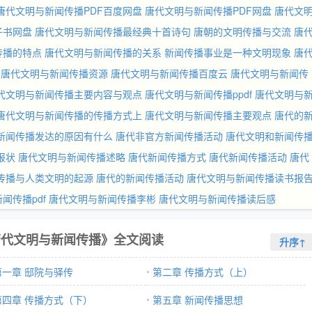
唐代文明与新闻传播PDF百度网盘
唐代文明与新闻传播PDF网盘
唐代文
子书网盘
唐代文明与新闻传播最经典十首诗句
唐朝的文明传播与交流
唐
传播的特点
唐代文明与新闻传播的关系
新闻传播事业是一种文明现象
唐
唐代文明与新闻传播资源
唐代文明与新闻传播百度云
唐代文明与新闻传
代文明与新闻传播主要内容与观点
唐代文明与新闻传播ppdf
唐代文明与
唐代文明与新闻传播的传播方式上
唐代文明与新闻传播主要观点
唐代的
新闻传播发达的原因有什么
唐代非官方新闻传播活动
唐代文明和新闻传
报状
唐代文明与新闻传播述略
唐代新闻传播方式
唐代新闻传播活动
唐代
传播与人类文明的起源
唐代的新闻传播活动
唐代文明与新闻传播读书报
闻传播pdf
唐代文明与新闻传播李彬
唐代文明与新闻传播读后感
唐代文明与新闻传播》全文阅读
升序↑
第一章 邸院与驿传
第二章 传播方式（上）
第四章 传播方式（下）
第五章 新闻传播思想