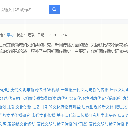
者：
李彬
状态： 连载
日期： 2021-05-14
唐代其他领域如火如荼的研究，新闻传播方面的探讨无疑还比较冷清寂寥
统的介绍和论述，填补了中国新闻传播史，主要是古代新闻传播史研究中
开心吧
唐代文明与新闻传播AK视频
一盘搜唐代文明与新闻传播
唐代文明
f
唐代文明与新闻传播免费阅读
唐代社会文化环境对唐代文学的影响
唐
新创
唐朝文化创新
唐朝时期的文化传播有哪些
唐代出现的新文体
把唐文
代的文学传播研究
唐代文化传播
关于唐代新闻传播研究的学术争议
唐朝
文明
唐朝新文化运动
唐代文明与新闻传播(修订版)
唐代文明与新闻传播