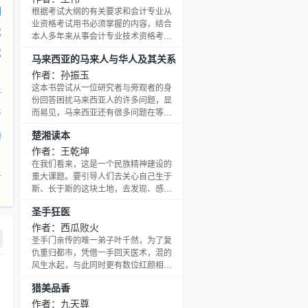
生、研究生，以及从事对外汉语教学或
明
根据考试大纲的有关要求和会计专业从
对此有兴趣的朋友们参考。本书力求理
业资格考试用书必须掌握的内容，结合
代
论与实践相结合，深入浅出，简明实
本人多年来从事会计专业技术资格考试
用。 本书的特点是：在理论探索上很有
辅导的教学经验，编写了《会计基础财
代
马来西亚的马来人与华人及其关系
深度；要言不繁；以例述理，富有启发
经法规与会计职业道德学习指南及习题
性；在理论阐述中饱含着对
研究
集》。
作者：孙振玉
这本书尝试从一位研究者与旁观者的身
新
份回答困扰马来西亚人的许多问题，显
而易见，马来西亚还有很多问题在等待
新
着更多或者更好的答案。要将马来西亚
播
楚湘读本
社会及政治问题三言两语地概括并不容
易，但我们知道，只有类似孙先生这种
作者：王乾坤
学术人员不停地研究和探索，则我们处
在我们看来，这是一个民族精神建设的
理发生在不同国家的族群问题及寻找方
告
重大课题。要引导人们去关心自己生于
案时，才会有更多的凭借。
斯、长于斯的这块土地，去发现、感
悟、认识其中深厚的地理文化、历史文
圣手狂医
化，去关心祖祖辈辈耕耘于这块土地上
的普通人民、父老乡亲，和他们一起感
作者：西瓜败火
受生命的欢乐与痛苦，从中领悟人的生
圣手门亲传的唯一弟子叶千然，为了复
命的意义与价值，并将这一切融入自己
仇重归都市，凭借一手回天医术，混的
的灵魂与血肉中，成为自我生命的底蕴
风生水起，与此同时更有数位红颜相
与存在之根。
伴，一纸婚约的美女总裁，等待他五年
猎美品香
的清纯明星，情缘相加的绝色美女，冰
雪聪明的家族大小姐……
作者：九天尊