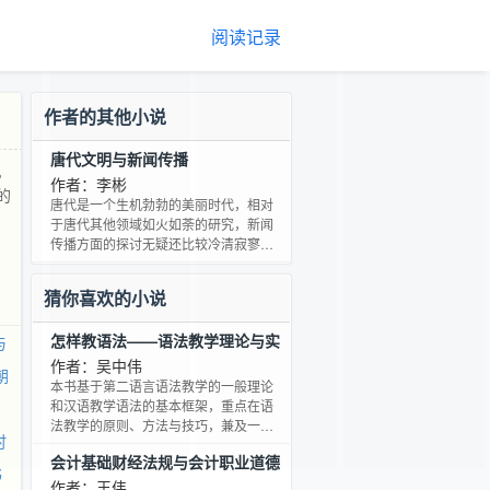
阅读记录
作者的其他小说
唐代文明与新闻传播
。
作者：李彬
的
唐代是一个生机勃勃的美丽时代，相对
于唐代其他领域如火如荼的研究，新闻
传播方面的探讨无疑还比较冷清寂寥。
本书对于唐代新闻传播活动做了详细、
系统的介绍和论述，填补了中国新闻传
猜你喜欢的小说
播史，主要是古代新闻传播史研究中的
空白，且不乏创见。
怎样教语法——语法教学理论与实
与
践
作者：吴中伟
朝
本书基于第二语言语法教学的一般理论
和汉语教学语法的基本框架，重点在语
法教学的原则、方法与技巧，兼及一些
时
前沿性学术问题的分析探讨。 本书主要
会计基础财经法规与会计职业道德
面向即将从事或刚刚从事对外汉语教学
书
学习指南及习题集
的教师们，也可供对外汉语专业的本科
作者：王伟