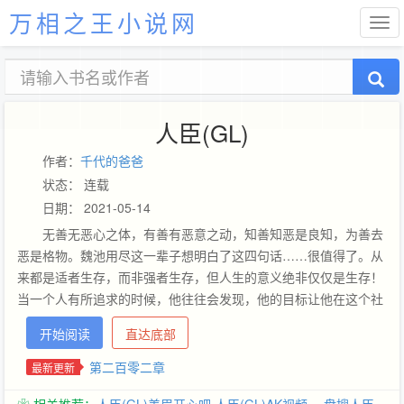
万相之王小说网
人臣(GL)
作者：
千代的爸爸
状态： 连载
日期： 2021-05-14
无善无恶心之体，有善有恶意之动，知善知恶是良知，为善去
恶是格物。魏池用尽这一辈子想明白了这四句话……很值得了。从
来都是适者生存，而非强者生存，但人生的意义绝非仅仅是生存！
当一个人有所追求的时候，他往往会发现，他的目标让他在这个社
会无法生存。可恼的是，要达成这个不俗的目标，生存却是必要前
开始阅读
直达底部
提，于是千回百转的又绕回了如何做一个‘适者’的问题。魏池想做
的不是强者，而是适者，这是她有别于野心家的地方，也是与你我
第二百零二章
最新更新
相同的地方。知行合一，其实是个深奥却又不深奥的问题。