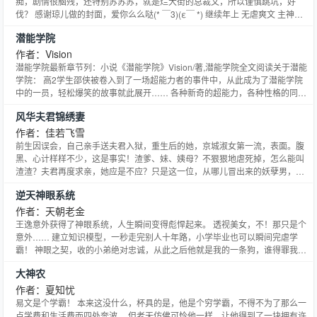
痴，剧情很脑残，还特别苏苏苏，就是烂大街的总裁文，所以谨慎跳坑，好
伐？ 感谢琼儿做的封面，爱你么么哒(* ￣3)(ε￣ *) 继续年上 无虐爽文 主神经
作者呆
潜能学院
作者：Vision
潜能学院最新章节列：小说《潜能学院》Vision/著,潜能学院全文阅读关于潜能
学院： 高2学生邵侠被卷入到了一场超能力者的事件中，从此成为了潜能学院
中的一员，轻松爆笑的故事就此展开…… 各种新奇的超能力，各种性格的同学
们，各种友爱的校园生活。 女神、萝莉、御姐、女王……通通都有！ 后宫？
风华夫君锦绣妻
纯的校园送给纯纯的你。 ...
作者：佳若飞雪
前生因误会，自己亲手送夫君入狱，重生后的她，京城淑女第一流，表面。腹
黑、心计样样不少，这是事实！渣爹、妹、姨母？不狠狠地虐死掉，怎么能叫
渣渣？夫君再度求亲，她应是不应？只是这一位，从哪儿冒出来的妖孽男，你
想做么？！本文纯属虚构，请勿模仿。
逆天神眼系统
作者：天朝老金
王逸意外获得了神眼系统，人生瞬间变得彪悍起来。 透视美女，不！那只是个
意外…… 建立知识模型，一秒走完别人十年路，小学毕业也可以瞬间完虐学
霸！ 神眼之契，收的小弟绝对忠诚，从此之后他就是我的一条狗，谁得罪我，
我让他当汪星人！ 分解，剥离，咦！从空气中凝练出了灵气，末法时代也能修
大神农
个仙。 天啦！完成任务后还可以在系统商城兑换宝物，降龙十八掌，六脉神
剑，凌波微步，基因药水，超前科技，应有尽有……
作者：夏知忧
易文是个学霸！ 本来这没什么，杯具的是，他是个穷学霸，不得不为了那么一
点学费和生活费而四处奔波。 但老天仿佛可怜他一样，让他得到了一块拥有许