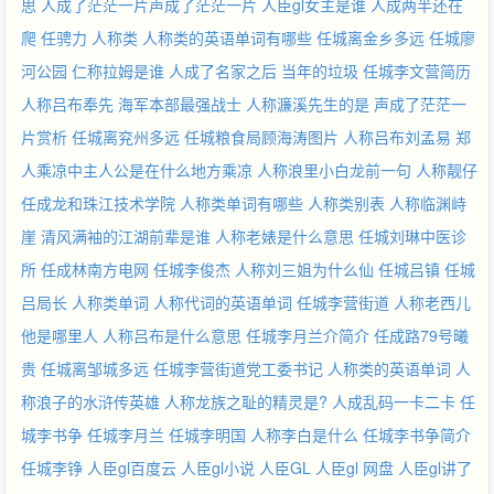
思
人成了茫茫一片声成了茫茫一片
人臣gl女主是谁
人成两半还在
爬
任骋力
人称类
人称类的英语单词有哪些
任城离金乡多远
任城廖
河公园
仁称拉姆是谁
人成了名家之后
当年的垃圾
任城李文营简历
人称吕布奉先
海军本部最强战士
人称濂溪先生的是
声成了茫茫一
片赏析
任城离兖州多远
任城粮食局顾海涛图片
人称吕布刘孟易
郑
人乘凉中主人公是在什么地方乘凉
人称浪里小白龙前一句
人称靓仔
任成龙和珠江技术学院
人称类单词有哪些
人称类别表
人称临渊峙
崖
清风满袖的江湖前辈是谁
人称老婊是什么意思
任城刘琳中医诊
所
任成林南方电网
任城李俊杰
人称刘三姐为什么仙
任城吕镇
任城
吕局长
人称类单词
人称代词的英语单词
任城李营街道
人称老西儿
他是哪里人
人称吕布是什么意思
任城李月兰介简介
任成路79号曦
贵
任城离邹城多远
任城李营街道党工委书记
人称类的英语单词
人
称浪子的水浒传英雄
人称龙族之耻的精灵是?
人成乱码一卡二卡
任
城李书争
任城李月兰
任城李明国
人称李白是什么
任城李书争简介
任城李铮
人臣gl百度云
人臣gl小说
人臣GL
人臣gl 网盘
人臣gl讲了