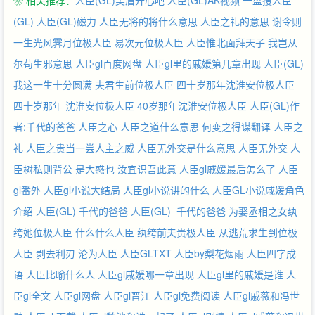
❀ 相关推荐：
人臣(GL)美眉开心吧
人臣(GL)AK视频
一盘搜人臣
=========================================作者的分割
线===================主角确实是乔装，但绝不是性别错乱的
(GL)
人臣(GL)磁力
人臣无将的将什么意思
人臣之礼的意思
谢令则
那种，之所以写成这样，是因为想要设定一位能堂堂正正登上政治
一生光风霁月位极人臣
易次元位极人臣
人臣惟北面拜天子
我岂从
舞台的女性。我一直坚信，决定人生高度的，不是美丑，不是出
尔苟生邪意思
人臣gl百度网盘
人臣gl里的戚媛第几章出现
人臣(GL)
身，更不是性别，而是自身的意识。希望女主能披上这个世俗认可
我这一生十分圆满
夫君生前位极人臣
四十岁那年沈淮安位极人臣
的马甲完成自己的事业理想。非np，走剧情路线，努力追求保质保
速。但，不能兼得之下，保证前者。因为是初次写文，会有不少疏
四十岁那年
沈淮安位极人臣
40岁那年沈淮安位极人臣
人臣(GL)作
漏之处，希望各位不要吝啬批评O(∩_∩)O~。
者:千代的爸爸
人臣之心
人臣之道什么意思
何变之得谋翻译
人臣之
===============================告示
礼
人臣之贵当一尝人主之威
人臣无外交是什么意思
人臣无外交
人
=====================================================
臣树私则背公
是大惑也
汝宜识吾此意
人臣gl戚媛最后怎么了
人臣
第一卷——万里征途完结第二卷——风起云涌完结第三卷——石室
丹邱自七月二十八日开启本文于七月十七号开VIP，届时更新三
gl番外
人臣gl小说大结局
人臣gl小说讲的什么
人臣GL小说戚媛角色
章。vip章节部分请勿转载，谢谢。 新春活动
介绍
人臣(GL) 千代的爸爸
人臣(GL)_千代的爸爸
为娶丞相之女纨
http://blog..cn/s/blog_64f77e5401010t2w.html圣诞福利：
绔她位极人臣
什么什么人臣
纨绔前夫贵极人臣
从逃荒求生到位极
http://photo.blog..cn/categorys/p/1693941332群：13619190大家
人臣
剥去利刃
沦为人臣
人臣GLTXT
人臣by梨花烟雨
人臣四字成
可以欢快的激动的挥舞着皮鞭的讨论剧情，在下常年强势围观。敲
门口令：雅蠛蝶
语
人臣比喻什么人
人臣gl戚媛哪一章出现
人臣gl里的戚媛是谁
人
臣gl全文
人臣gl网盘
人臣gl晋江
人臣gl免费阅读
人臣gl戚薇和冯世