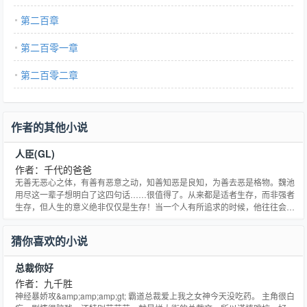
第二百章
第二百零一章
第二百零二章
作者的其他小说
人臣(GL)
作者：千代的爸爸
无善无恶心之体，有善有恶意之动，知善知恶是良知，为善去恶是格物。魏池
用尽这一辈子想明白了这四句话……很值得了。从来都是适者生存，而非强者
生存，但人生的意义绝非仅仅是生存！当一个人有所追求的时候，他往往会发
现，他的目标让他在这个社会无法生存。可恼的是，要达成这个不俗的目标，
生存却是必要前提，于是千回百转的又绕回了如何做一个‘适者’的问题。魏池想
猜你喜欢的小说
做的不是强者，而是适者，这是她有别于野心家的地方，也是与
总裁你好
作者：九千胜
神经暴娇攻&amp;amp;amp;gt; 霸道总裁爱上我之女神今天没吃药。 主角很白