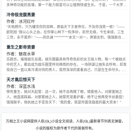
多神奇功能的息壤，第一个能力就是可以让植物快速生长。 于是，一个大学校
园里的穷学生，摇身一变，成了腰缠万贯的富翁。 但易文不满足，他要建立一
冷帝极宠腹黑妻
个大大的商业帝国，为这个国家为这个民族做点什么。 只是，周围的这些美女
们，你们可不可以矜持点啊，太热情我真的受不了！
作者：冰河红叶
“天地燃尽，只为耀亮你的双眸，君临天下王者帝位，不及你浅笑一枚！”——
欧阳旭 “我以心头之血，在你掌心种下一粒朱砂，前世无缘，今生来续，三生
三世，永不离弃！”——凤玖澜 **********本文一对一，男狼女豹，强强联合，
天下无敌*********** 她，现代顶级催眠专家玖澜，才华横溢，无法超越，狗血
重生之影帝贤妻
穿越，丫的姐上得厅堂下得厨房扮得了御姐装得了萝莉，居然就成了个废物草
包！ 天下传言：不以凤氏为皇
作者：魅夜水草
苏颜衣，璀璨娱乐总裁，娱乐圈最具有传奇色彩的女王级人物，每一个被她点
中的艺人，都会成为娱乐圈里呼风唤雨的存在。 一场阴谋让她失去所有，却发
现自己一直以来冷漠对待的男人，竟然深深的爱着自己，只是在生命尽头，留
下的也只能是无法弥补的遗憾。 “若有来生，我定让所有负我之人百倍相报，
天才凰后惊天下
也定会尽我所能，让你安好！” 也许是太过执念，眨眼间她竟然回到了三年
前，并且附赠了一个十分神奇的超级系统空间——完美贤妻系统
作者：深蓝水浅
惨死重生，她对天起誓：这一次，她不会再瞎了眼，错爱他人。对那害她之
人，她直接踩扁，对那爱她之人，她誓死宠着护着，绝不让他再受半丝委屈！
强强联手，他执她之手宣告天下：“我的爱，就是你嚣张跋扈的最大资本！”
万相之王小说网提供人臣(GL)小说全文阅读、人臣(GL)最新章节列表无弹窗，
小说的版权为原作者千代的爸爸所有。