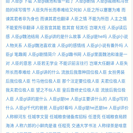
勋
人臣gl 下载
人臣gl魏池和谁一起了
人臣gl剧情
人臣gl戚薇和冯世
勋的续写情节
人臣失所长而奉难给又何如
人臣之所以蹇蹇为难
而
谏其君者非为身也
而谏其君也翻译
人臣之情
不能为所怨
人主之情
不能爱所非翻译
人臣皆宜其能
胜其官
轻其任
岂堪大任
人臣gl读后
感
人臣gl魏池结局
人臣gl讲的是什么故事
人臣gl是he吗
人臣gl小说
人物关系
人臣gl魏池喜欢谁
人臣gl的感情线
人臣gl小说有番外吗
人
臣gl 笔趣阁
人臣gl剧情简介
人臣gl趣书网
人臣gl里面魏池和谁是一
对
人臣的意思
人臣若无学业
不能识前言往行
岂堪大任翻译
人臣失
所长而奉难给
人臣gl讲的什么
流放后我靠种田位极人臣
女扮男装
后我位极人臣
竹马他位极人臣
那个注定要位极人臣
夫君位极人臣
我夫君位极人臣
望之不似人臣
皇后靠修史位极人臣
流放后我位极
人臣
人臣gl讲的是什么
人臣gl是be
人臣gl主要讲什么的
人臣gl写的
什么
人臣gl千代的爸爸
人臣gl好看吗
人臣gl是he还是be
人臣gl评价
人称柳河东
任城李文营
任城粮食储备库招标
任澄亮
任城粮食局顾
海涛
人称六郎的小鲜肉是谁
任程亮 交通大学书法
人称绿茶是啥意