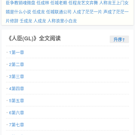
臣争教销魂微盘
任成林
任城老赖
任程龙艺文弈舞
人称龙王上门女
婿是什么小说
任成龙
任城联通公司
人成了茫茫一片
声成了茫茫一
片修辞
壬成龙
人成龙
人称浪里小白龙
《人臣(GL)》全文阅读
升序↑
1第一章
2第二章
3第三章
4第四章
5第五章
6第六章
7第七章