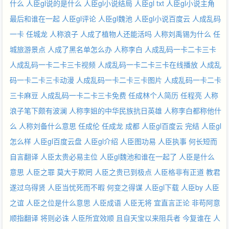
什么
人臣gl说的是什么
人臣gl小说结局
人臣gl txt
人臣gl小说主角
最后和谁在一起
人臣gl评论
人臣gl魏池
人臣gl小说百度云
人成乱码
一卡
任城龙
人称浪子
人成了植物人还能活吗
人称刘禹锡为什么
任
城旅游景点
人成了黑名单怎么办
人称李白
人成乱码一卡二卡三卡
人成乱码一卡二卡三卡视频
人成乱码一卡二卡三卡在线播放
人成乱
码一卡二卡三卡动漫
人成乱码一卡二卡三卡图片
人成乱码一卡二卡
三卡麻豆
人成乱码一卡二卡三卡免费
任成林个人简历
任程亮
人称
浪子笔下颇有波澜
人称李姐的中华民族抗日英雄
人称李白都称他什
么
人称刘备什么意思
任成伦
任成龙 成都
人臣gl百度云 完结
人臣gl
怎么样
人臣gl百度云盘
人臣gl介绍
人臣图功易
人臣执事
何长短而
自言翻译
人臣太贵必易主位
人臣gl魏池和谁在一起了
人臣是什么
意思
人臣之罪
莫大于欺罔
人臣之贵已到极点
人臣格非有正道
教君
遂过乌得贤
人臣当忧死而不暇
何变之得谋
人臣gl下载
人臣by
人臣
之谊
人臣之位是什么意思
人臣成语
人臣无将
宜直言正论
非苟阿意
顺指翻译
将则必诛
人臣所宜效顺
且自天宝以来阻兵者
今复谁在
人