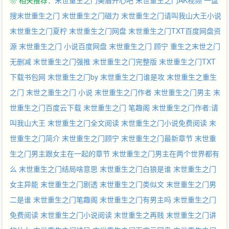
❀ 相关推荐：
末世重生之门美眉开心吧
末世重生之门AK视频
一盘
搜末世重生之门
末世重生之门磁力
末世重生之门请叫我山大王小说
末世重生之门夏柠
末世重生之门网盘
末世重生之门TXT百度网盘资
源
末世重生之门 小说百度网盘
末世重生之门 顾宁
重生之末世之门
无删减
末世重生之门强推
末世重生之门完整版
末世重生之门TXT
下载书包网
末世重生之门by
末世重生之门谁是攻
末世重生之重生
之门
末世之重生之门 小说
末世重生之门作者
末世重生之门男主
末
世重生之门百度云下载
末世重生之门 笔趣阁
末世重生之门作者:请
叫我山大王
末世重生之门全文阅读
末世重生之门小说免费阅读
末
世重生之门简介
末世重生之门顾宁
末世重生之门最新章节
末世重
生之门男主跟女主在一起的章节
末世重生之门男主在两个世界都有
么
末世重生之门结局啥意思
末世重生之门白狼是谁
末世重生之门
女主异能
末世重生之门剧透
末世重生之门类似文
末世重生之门男
二是谁
末世重生之门笔趣阁
末世重生之门有男主吗
末世重生之门
免费阅读
末世重生之门小说阅读
末世重生之再贱
末世重生之门讲