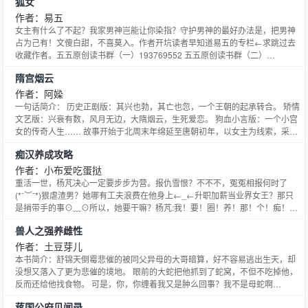
狐女
作者：易五
女主有什么了不起？我家男神岂能让你染指？守护男神的最好办法是，把男神
占为己有！文傻白甜，不喜莫入。作者开坑读者早知道易五的专栏←求跳过去
收藏作者。五五原创读书群（一）193769552 五五原创读书群（二）
52558138 敲门砖：五五的任何一部小说名五五的完结文：五五的连载文：另
隋宫烟云
类文案：代表晋江文学城最高意志的管理员了晋江的和谐发展大力出手干预。
当作者发现自己的文出现自己设定之外的女配，剧情逐渐
作者：阿媣
一句话简介： 历史正剧版：其兴也勃，其亡也忽，一个王朝的起承转合。 矫情
文艺版：兴衰有数，风月无边，大隋烟云，生死爱恋。 狗血小言版：一个小宫
女的传奇人生…… 故事开始于北周末年绵延至唐朝初年，以女主为线索，采用
全景铺开的描绘方法，为大家展现那个曾经辉煌鼎盛却又如流星般陨落的大隋
痴汉养成攻略
王朝，以及那跌宕历史下的权谋、战争、宫斗、虐恋。 1、本文为全景展开式
叙述，不只围绕男女主角。 2、本文历史主线尊重正史
作者：小布爱吃蛋挞
重活一世，杨芃决心一定要步步为营。报仇雪恨？不不不，冤冤相报何时了
(*ˉ︶ˉ*)狠虐渣男？她哪有工夫浪费在他身上←_←升职加薪当业界女王？那只
是捎带手的事⊙﹏⊙所以，她要干嘛？杨芃:我！要！圈！养！那！个！痴！
汉！因为二货男主在晋江是刑侦小说写手大神，所以让《痴汉》参加了“我和晋
兽人之强养雌性
江有个约会”比赛，请小天使们给我投票~一个霸王票是一票，一瓶营养液是四
票，营养液灌溉方式是在目录页题目下边【灌溉营养液】
作者：土豆芽儿
本书简介：舒锦天倒霉悲催的被同父异母的大哥暗算，好不容易逃出生天，却
没想又落入了更为悲催的境地。 眼前的大蛇把他抓到了蛇窝，不但不吃掉他，
反而还给他找食物。 可是，你，你缠着我又是肿么回事？我不是母蛇啊
喂！！！ 一句话文案：这是一现代男，被一罕见的流浪蛇兽强行圈养，生蛇蛋
蒋国公府见闻录