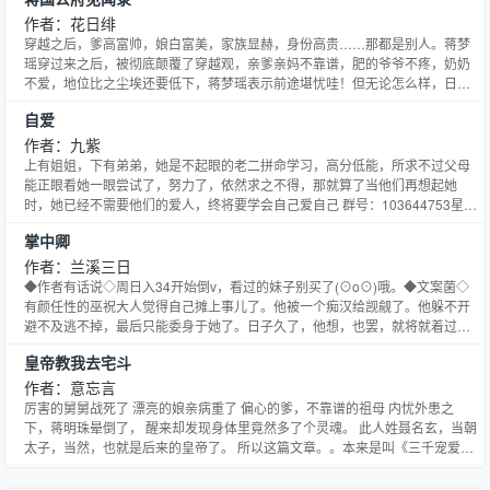
蛋的故事！！ 求收藏，喜欢土豆就收了土豆吧！作者收藏也不能忘哦【这个才
是重点】 传送门： 清新田园 新文开坑！撒花！ 本文后天入
作者：花日绯
穿越之后，爹高富帅，娘白富美，家族显赫，身份高贵……那都是别人。蒋梦
瑶穿过来之后，被彻底颠覆了穿越观，亲爹亲妈不靠谱，肥的爷爷不疼，奶奶
不爱，地位比之尘埃还要低下，蒋梦瑶表示前途堪忧哇！但无论怎么样，日子
都得过下去，就看她有没有那个本事把亲爹亲妈带上道，顺便带着全家奔小
自爱
康，吃香喝辣了。 任重而道远，且行且珍惜吧。 花叔囧文专栏，欢迎收藏：
公告：大家继续支持，花叔爱你棉！注：有入参考花叔微博和24
作者：九紫
上有姐姐，下有弟弟，她是不起眼的老二拼命学习，高分低能，所求不过父母
能正眼看她一眼尝试了，努力了，依然求之不得，那就算了当他们再想起她
时，她已经不需要他们的爱人，终将要学会自己爱自己 群号：103644753星消
失在世界尽头》（网络名《自爱》）实体书来啦！∩▽∩点下面封面图片直接穿
掌中卿
越：
作者：兰溪三日
◆作者有话说◇周日入34开始倒v，看过的妹子别买了(⊙o⊙)哦。◆文案菌◇
有颜任性的巫祝大人觉得自己摊上事儿了。他被一个痴汉给觊觎了。他躲不开
避不及逃不掉，最后只能委身于她了。日子久了，他想，也罢，就将就着过
吧。结果？她还不愿意了！***所以这大概是一个被侮辱，被损害，被抛弃的男
皇帝教我去宅斗
人霸气回归，狠虐（宠）渣（萌）妻的励志故事。【信我。=w=】◆一句话文
案菌◇六界在怀，不如掌中卿。食用提示：（1）本文非
作者：意忘言
厉害的舅舅战死了 漂亮的娘亲病重了 偏心的爹，不靠谱的祖母 内忧外患之
下，蒋明珠晕倒了， 醒来却发现身体里竟然多了个灵魂。 此人姓聂名玄，当朝
太子，当然，也就是后来的皇帝了。 所以这篇文章。。本来是叫《三千宠爱》
的， 不过，其实也可以叫做《皇帝教我去宅斗》？ 聂玄：把一朵小花养成了黑
牡丹，却发现舍不得这朵花被别人摘了。只好把她移到自家地里，给她三千宠