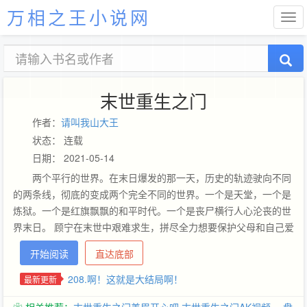
万相之王小说网
末世重生之门
作者：
请叫我山大王
状态： 连载
日期： 2021-05-14
两个平行的世界。在末日爆发的那一天，历史的轨迹驶向不同
的两条线，彻底的变成两个完全不同的世界。一个是天堂，一个是
炼狱。一个是红旗飘飘的和平时代。一个是丧尸横行人心沦丧的世
界末日。 顾宁在末世中艰难求生，拼尽全力想要保护父母和自己爱
的人，却惨遭设计横死街头。她在一个奇异的空间醒来。一个空
开始阅读
直达底部
间，一扇门。门开一次是和平，再开一次是末世。公告：~~~~保证
日更，绝不偷懒！如果更新变更时间都会在微博上面说哒。
208.啊！这就是大结局啊！
最新更新