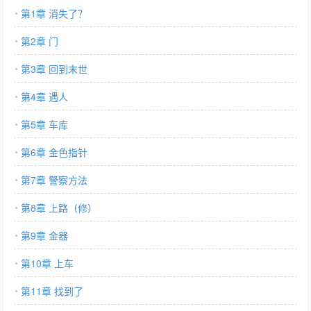
第1章 消失了？
第2章 门
第3章 回到末世
第4章 遇人
第5章 车库
第6章 金色指针
第7章 警察方法
第8章 上路（修）
第9章 金器
第10章 上车
第11章 找到了