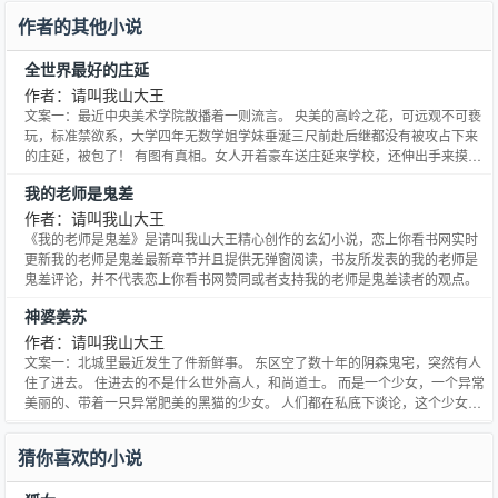
作者的其他小说
全世界最好的庄延
作者：请叫我山大王
文案一：最近中央美术学院散播着一则流言。 央美的高岭之花，可远观不可亵
玩，标准禁欲系，大学四年无数学姐学妹垂涎三尺前赴后继都没有被攻占下来
的庄延，被包了！ 有图有真相。女人开着豪车送庄延来学校，还伸出手来摸庄
延的头，照片上的庄延一脸隐忍、逆来顺受的样子，让无数爱慕他的学姐学妹
我的老师是鬼差
心碎了一地，甚至发起众筹集资想把庄延救出魔爪。 和庄延同居四年的舍友们
坚决不信谣不传谣。 直到有一天。 在寒风凛冽中等了十分
作者：请叫我山大王
《我的老师是鬼差》是请叫我山大王精心创作的玄幻小说，恋上你看书网实时
更新我的老师是鬼差最新章节并且提供无弹窗阅读，书友所发表的我的老师是
鬼差评论，并不代表恋上你看书网赞同或者支持我的老师是鬼差读者的观点。
神婆姜苏
作者：请叫我山大王
文案一：北城里最近发生了件新鲜事。 东区空了数十年的阴森鬼宅，突然有人
住了进去。 住进去的不是什么世外高人，和尚道士。 而是一个少女，一个异常
美丽的、带着一只异常肥美的黑猫的少女。 人们都在私底下谈论，这个少女会
不会是第七个死在这座宅子里的人。 文案二： 姜苏非人非鬼非妖。 姜苏自己
也不知道自己活了多少年，今年多少岁。 她容颜不老，肉身不灭。 一个腐朽的
猜你喜欢的小说
灵魂外面披着一张美少女的人皮，浑浑噩噩的在人