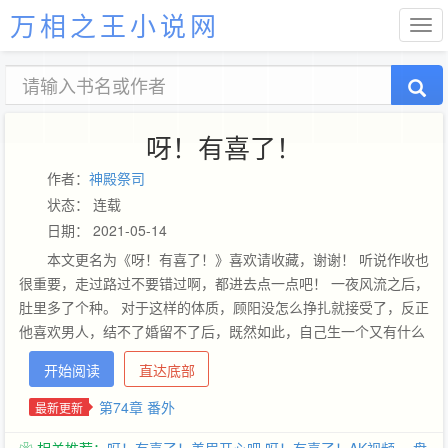
万相之王小说网
呀！有喜了！
作者：
神殿祭司
状态： 连载
日期： 2021-05-14
本文更名为《呀！有喜了！》喜欢请收藏，谢谢！ 听说作收也
很重要，走过路过不要错过啊，都进去点一点吧！ 一夜风流之后，
肚里多了个种。 对于这样的体质，顾阳没怎么挣扎就接受了，反正
他喜欢男人，结不了婚留不了后，既然如此，自己生一个又有什么
关系？ 那什么，你问孩儿他爹是谁？他虽然知道，却不想多生事
开始阅读
直达底部
端。 不过么…… 想把孩子据为己有？提供了一半基因一半血统的
某人不乐意了…… 【图片来源于网络】 【本文纯属无厘头之作，
第74章 番外
最新更新
喜欢较真的亲求放过啊，不喜欢的话点右上角叉叉，作者玻璃心，