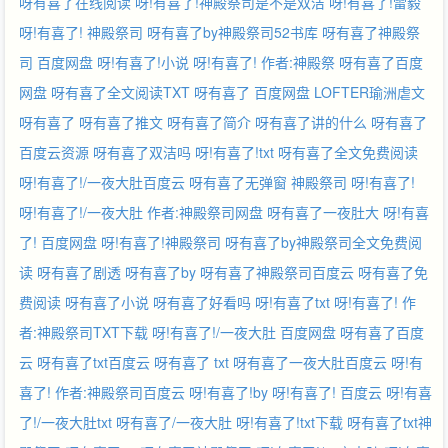
呀有喜了在线阅读
呀!有喜了!神殿祭司是不是双洁
呀!有喜了!雷毅
呀!有喜了! 神殿祭司
呀有喜了by神殿祭司52书库
呀有喜了神殿祭
司 百度网盘
呀!有喜了!小说
呀!有喜了! 作者:神殿祭
呀有喜了百度
网盘
呀有喜了全文阅读TXT
呀有喜了 百度网盘
LOFTER瑜洲虐文
呀有喜了
呀有喜了推文
呀有喜了简介
呀有喜了讲的什么
呀有喜了
百度云资源
呀有喜了双洁吗
呀!有喜了!txt
呀有喜了全文免费阅读
呀!有喜了!/一夜大肚百度云
呀有喜了无弹窗 神殿祭司
呀!有喜了!
呀!有喜了!/一夜大肚 作者:神殿祭司网盘
呀有喜了一夜肚大
呀!有喜
了! 百度网盘
呀!有喜了!神殿祭司
呀有喜了by神殿祭司全文免费阅
读
呀有喜了剧透
呀有喜了by
呀有喜了神殿祭司百度云
呀有喜了免
费阅读
呀有喜了小说
呀有喜了好看吗
呀!有喜了txt
呀!有喜了! 作
者:神殿祭司TXT下载
呀!有喜了!/一夜大肚 百度网盘
呀有喜了百度
云
呀有喜了txt百度云
呀有喜了 txt
呀有喜了一夜大肚百度云
呀!有
喜了! 作者:神殿祭司百度云
呀!有喜了!by
呀!有喜了! 百度云
呀!有喜
了!/一夜大肚txt
呀有喜了/一夜大肚
呀!有喜了!txt下载
呀有喜了txt神