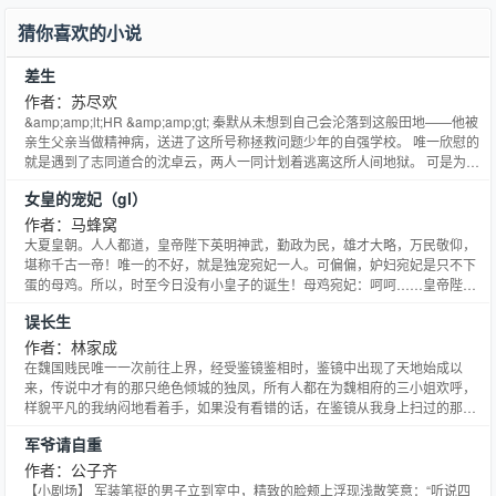
大不小的秘密——他能生娃。既然是偷遍天下无敌手，那么偷个种自然也轻而
猜你喜欢的小说
易举。化身超级奶爸的谭明哲如果能乖乖当奶爸就好了，
差生
作者：苏尽欢
&amp;amp;lt;HR &amp;amp;gt; 秦默从未想到自己会沦落到这般田地——他被
亲生父亲当做精神病，送进了这所号称拯救问题少年的自强学校。 唯一欣慰的
就是遇到了志同道合的沈卓云，两人一同计划着逃离这所人间地狱。 可是为什
么初见明言笑不羁的沈卓云，会越来越崩坏，直至阴暗狠辣完全暴露在他面
女皇的宠妃（gl）
前？ 更没想到的是，逃离了集中营后的第六年，沈卓云再一次带着他那阳光的
外皮和黑透了
作者：马蜂窝
大夏皇朝。人人都道，皇帝陛下英明神武，勤政为民，雄才大略，万民敬仰，
堪称千古一帝！唯一的不好，就是独宠宛妃一人。可偏偏，妒妇宛妃是只不下
蛋的母鸡。所以，时至今日没有小皇子的诞生！母鸡宛妃：呵呵……皇帝陛下
不带把，怎么生？！皇帝陛下：怪我咯……宛妃（假笑）：难不成怪我咯？！
误长生
了吧唧色胆包天】宛妃受分蛇精病】女皇攻。欢就收藏一下，多多撒花吧！
（づ￣3￣）的支持就是我的动力！→入六（4月11号）入V，入耐
作者：林家成
在魏国贱民唯一一次前往上界，经受鉴镜鉴相时，鉴镜中出现了天地始成以
来，传说中才有的那只绝色倾城的独凤，所有人都在为魏相府的三小姐欢呼，
样貌平凡的我纳闷地看着手，如果没有看错的话，在鉴镜从我身上扫过的那一
息间，鉴镜中的凤凰，与我做着同一个动作…… 本故事绝对HE
军爷请自重
作者：公子齐
【小剧场】 军装笔挺的男子立到室中，精致的脸颊上浮现浅散笑意：“听说四