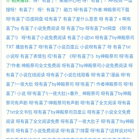
❀ 相关推荐：
呀！有喜了！美眉开心吧
呀！有喜了！AK视频
一盘
能接受合理质疑，却受不了无端找茬，看文就图个乐呵，所以看看
就好哈，咱们以和为贵，以和为贵……】 本文2015年1月9日上架
搜呀！有喜了！
呀！有喜了！磁力
呀!有喜了!作者:神殿祭司下载
入V！当天三更，敬请支持！谢绝一切转载，盗文者自重！ 据说用
呀!有喜了!百度网盘
哇有喜了
有喜了是什么意思
呀 有喜了 x
啊有
电脑订阅条件的尽量电脑订阅哈，酱紫作者菌得到的分成会稍微多
喜了by
有喜了小说免费阅读
呀 有喜了by
呀有喜了txt网盘
《呀!有
一点点，拜谢！ 我家基友的文文
喜了!》
呀!有喜了小说免费阅读
有喜了小说txt
呀有喜了by神殿祭司
TXT
播放有喜了
呀!有喜了小说百度云
小说呀有喜了
呀 有喜了txt
小说呀
有喜了表情包
哎!有喜了
《呀!有喜了!》by神殿祭司
呀!有喜
了!作者:神殿祭司全文免费阅
呀有喜了by神殿祭司小说免费阅读
呀
有喜了小说在线阅读
呀有喜了小说在线观看
呀!有喜了!漫画
呀!有
喜了!一夜大肚
呀有喜了by神殿祭司
呀!有喜了! 作者神殿祭司
呀!有
喜了! 小说
呀!有喜了!(一夜大肚)+番外_ 神殿祭司
呀有喜了by神殿
祭司有声剧
呀!有喜了!神殿祭司有声剧
呀!有喜了全文阅读
呀有喜
了txt全文书包
呀有喜了by神殿祭司百度云
呀有喜了小说全文免费
阅读
呀有喜了全文阅读免费
呀有喜了一夜大肚子
呀!有喜了!by神殿
祭司
呀有喜了小说免费阅读
呀!有喜了!排雷
呀!有喜了!这样说对吗?