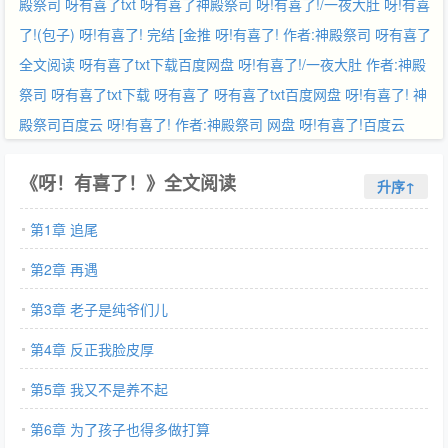
殿祭司
呀有喜了txt
呀有喜了神殿祭司
呀!有喜了!/一夜大肚
呀!有喜
了!(包子)
呀!有喜了! 完结 [金推
呀!有喜了! 作者:神殿祭司
呀有喜了
全文阅读
呀有喜了txt下载百度网盘
呀!有喜了!/一夜大肚 作者:神殿
祭司
呀有喜了txt下载
呀有喜了
呀有喜了txt百度网盘
呀!有喜了! 神
殿祭司百度云
呀!有喜了! 作者:神殿祭司 网盘
呀!有喜了!百度云
《呀！有喜了！》全文阅读
升序↑
第1章 追尾
第2章 再遇
第3章 老子是纯爷们儿
第4章 反正我脸皮厚
第5章 我又不是养不起
第6章 为了孩子也得多做打算