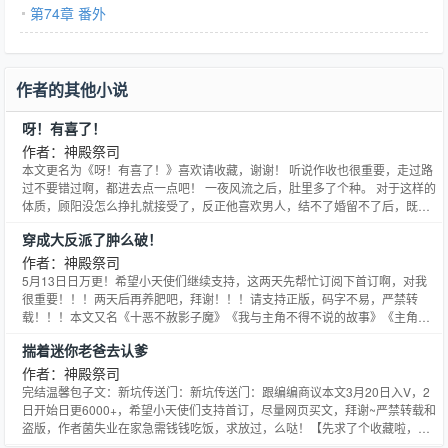
第74章 番外
作者的其他小说
呀！有喜了！
作者：神殿祭司
本文更名为《呀！有喜了！》喜欢请收藏，谢谢！ 听说作收也很重要，走过路
过不要错过啊，都进去点一点吧！ 一夜风流之后，肚里多了个种。 对于这样的
体质，顾阳没怎么挣扎就接受了，反正他喜欢男人，结不了婚留不了后，既然
如此，自己生一个又有什么关系？ 那什么，你问孩儿他爹是谁？他虽然知道，
穿成大反派了肿么破！
却不想多生事端。 不过么…… 想把孩子据为己有？提供了一半基因一半血统的
某人不乐意了…… 【图片来源于网络】 【本文纯属
作者：神殿祭司
5月13日日万更！希望小天使们继续支持，这两天先帮忙订阅下首订啊，对我
很重要！！！两天后再养肥吧，拜谢！！！请支持正版，码字不易，严禁转
载！！！本文又名《十恶不赦影子魔》《我与主角不得不说的故事》《主角他
非要和我相爱相杀》——妈呀！因为断更被读者诅咒穿书了？！——天哪！为
揣着迷你老爸去认爹
森么刚穿来我就杀了男主的姐姐？！——这下要被主角弄死了，死得透透的！
——肿么办啊肿么办！——系统君！_(:з」∠)_我是作者我可
作者：神殿祭司
完结温馨包子文：新坑传送门：新坑传送门：跟编编商议本文3月20日入V，2
日开始日更6000+，希望小天使们支持首订，尽量网页买文，拜谢~严禁转载和
盗版，作者菌失业在家急需钱钱吃饭，求放过，么哒！【先求了个收藏啦，么
么哒】【日更，敬请支持】偷遍天下无敌手的谭明哲是个不折不扣的且有个不