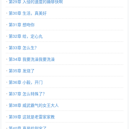
第29章 入侵的速度的确够快啊
第30章 生活，真美好
第31章 想吻你
第32章 给，定心丸
第33章 怎么生？
第34章 我要洗澡我要洗澡
第35章 发烧了
第36章 小毅，开门
第37章 怎么特殊了？
第38章 威武霸气的女王大人
第39章 这就是老雷家家教
第40章 真是捡到宝了