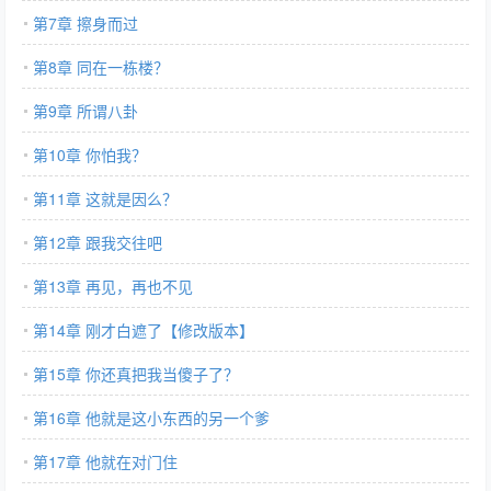
第7章 擦身而过
第8章 同在一栋楼？
第9章 所谓八卦
第10章 你怕我？
第11章 这就是因么？
第12章 跟我交往吧
第13章 再见，再也不见
第14章 刚才白遮了【修改版本】
第15章 你还真把我当傻子了？
第16章 他就是这小东西的另一个爹
第17章 他就在对门住