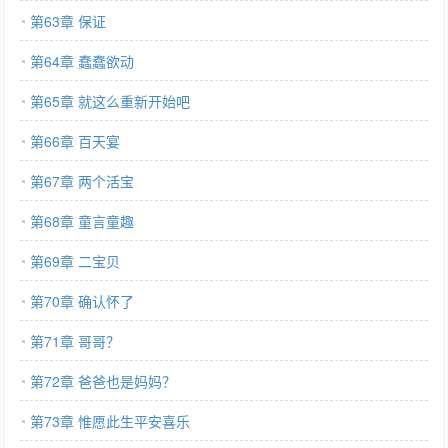
第63章 保证
第64章 蠢蠢欲动
第65章 就这么重新开始吧
第66章 百天宴
第67章 两个活宝
第68章 童言童趣
第69章 二宝贝
第70章 确认怀了
第71章 哥哥？
第72章 爸爸也是妈妈？
第73章 惟愿此生平安喜乐