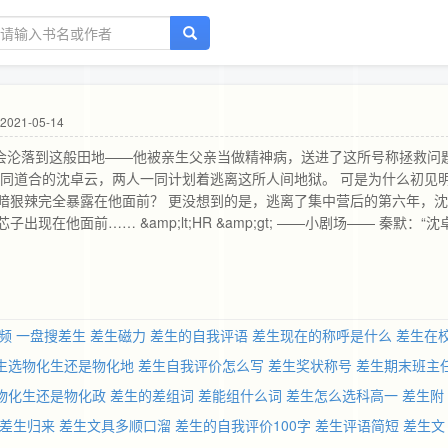
021-05-14
默从未想到自己会沦落到这般田地——他被亲生父亲当做精神病，送进了这所号称拯救问
志同道合的沈卓云，两人一同计划着逃离这所人间地狱。 可是为什么初见
暗狠辣完全暴露在他面前？ 更没想到的是，逃离了集中营后的第六年，
在他面前…… &amp;lt;HR &amp;gt; ——小剧场—— 秦默：“沈
 秦默：“有一种爱叫做放手。” 沈卓云：“没有，我听过另一首歌。” 秦默；
;lt;HR &amp;gt; 1、什么阳光洒脱全是骗人的，鬼畜攻才是本质 2、真的
3、黑心鬼畜攻×淡定技术宅受 4、所以说卖个萌你们就点进来瞅瞅吧_(:з」∠
者良心推荐 &amp;lt;HR &amp;gt; 公告：明天（1月8日）入v，入天
频
一盘搜差生
差生磁力
差生的自我评语
差生现在的称呼是什么
差生在
生选物化生还是物化地
差生自我评价怎么写
差生奖状称号
差生期末班主
物化生还是物化政
差生的差组词
差能组什么词
差生怎么选科高一
差生附
差生归来
差生文具多顺口溜
差生的自我评价100字
差生评语简短
差生文