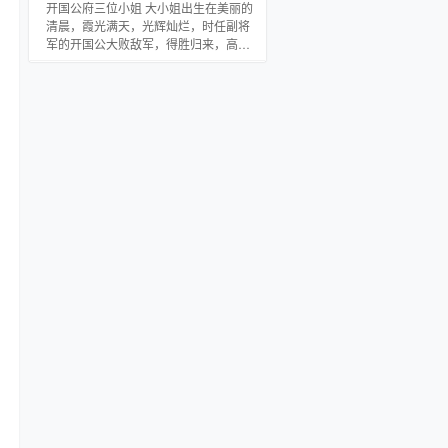
扰：
开国公府三位小姐 大小姐出生在美丽的
清晨，霞光满天，光辉灿烂，时任副将
军的开国公大败敌军，得胜归来，高兴
的为她起名朝霞。 二小姐出生在宁静的
黄昏，晚霞似锦，五彩缤纷，开国公为
她起名晚霞。 三小姐出生在怀远老家，
名字是自己取的，无瑕。 名字，自己
取； 路，自己走； 无瑕，一位美丽而倔
强的姑娘。 感谢基友长空映雪制作的美
图 阅读提示： 1、架空明初（熟悉明史
的读者应该看出来原型是谁了，不过这
是架空文，