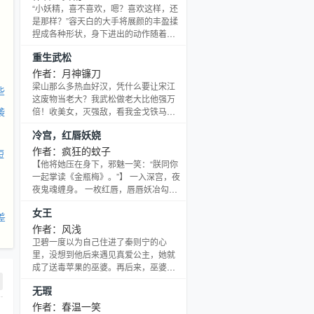
姐对阵这么久，就这一计最得本少喜
“小妖精，喜不喜欢，嗯？喜欢这样，还
欢。以后不防多用。” “用兵讲究出奇制
是那样？”容天白的大手将展颜的丰盈揉
胜。” “我乐得配和，把每一次都当成你
捏成各种形状，身下进出的动作随着大
的第一次。” —— 林君含：“乱世惊梦，
手揉捏的频率，九浅一深、三浅两深。
重生武松
岂允敌军铁蹄来踏。” 付江沅：“
“天白，快点……唔……进来”展颜的眸中
是迷乱的斑斓，忘我的呻吟，忘我的媚
作者：月神镰刀
叫。 “别急，小妖精，我会满足你！”鹰
梁山那么多热血好汉，凭什么要让宋江
些
隼般的眼瞳中，是欲望夹杂着痛恨以及
这废物当老大？我武松做老大比他强万
失望…… 猛的一顶，直直的撞上展颜最
袭
倍！收美女，灭强敌，看我金戈铁马，
敏感的那个点，只听展颜闷哼一声，泄
纵横天下！
冷宫，红唇妖娆
了身，然后昏过去一般，懒懒的闭上了
眼睛。 容
作者：疯狂的蚊子
短
【他将她压在身下，邪魅一笑：“朕同你
一起掌读《金瓶梅》。”】 一入深宫，夜
夜鬼魂缠身。 一枚红唇，唇唇妖冶勾
心。 大婚当天，皇宫失火，太后惨死，
女王
她是认定的天煞孤星。 洞房花烛夜，她
差
头带枷锁在冤魂孤鸣的冷宫中度过。 那
作者：风浅
夜起，冷宫夜夜哀嚎，凄叫连连。 人人
卫碧一度以为自己住进了秦则宁的心
心惊胆战，那里是皇宫的禁忌。 忽然
里，没想到他后来遇见真爱公主，她就
间，冷宫安静异常。 有人说，她自刎身
成了送毒苹果的巫婆。再后来，巫婆不
亡了。 有人说，她被鬼魂夺命了。 谁
爱了，她决定做女王。【领养指南】1.
无瑕
知，就在皇帝的册妃大典上她竟一袭正
我的其他文章请点击：2. 想买书的妹纸
红宫装挽
请点击：3. 新浪微博如下，欢迎随时骚
作者：春温一笑