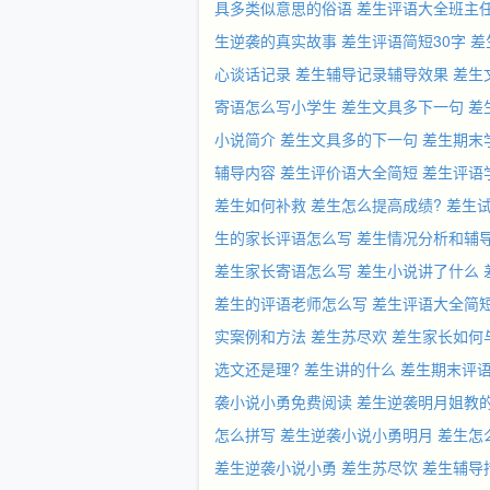
具多类似意思的俗语
差生评语大全班主
生逆袭的真实故事
差生评语简短30字
差
心谈话记录
差生辅导记录辅导效果
差生
寄语怎么写小学生
差生文具多下一句
差
小说简介
差生文具多的下一句
差生期末
辅导内容
差生评价语大全简短
差生评语
差生如何补救
差生怎么提高成绩?
差生
生的家长评语怎么写
差生情况分析和辅
差生家长寄语怎么写
差生小说讲了什么
差生的评语老师怎么写
差生评语大全简
实案例和方法
差生苏尽欢
差生家长如何
选文还是理?
差生讲的什么
差生期末评
袭小说小勇免费阅读
差生逆袭明月姐教
怎么拼写
差生逆袭小说小勇明月
差生怎
差生逆袭小说小勇
差生苏尽饮
差生辅导