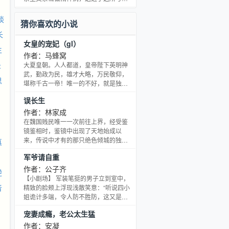
眼又回到了幼年。 楚凤歌：“劳资看你那
拯救问题少年的自强学校。 唯一欣慰的
么久，你倒是看我一眼(╯‵□
就是遇到了志同道合的沈卓云，两人一
谈
猜你喜欢的小说
同计划着逃离这所人间地狱。 可是为什
长
么初见明言笑不羁的沈卓云，会越来越
女皇的宠妃（gl）
崩坏，直至阴暗狠辣完全暴露在他面
生
前？ 更没想到的是，逃离了集中营后的
作者：马蜂窝
第六年，沈卓云再一次带着他那阳光的
录
大夏皇朝。人人都道，皇帝陛下英明神
外皮和黑透了
武，勤政为民，雄才大略，万民敬仰，
思
堪称千古一帝！唯一的不好，就是独宠
宛妃一人。可偏偏，妒妇宛妃是只不下
误长生
蛋的母鸡。所以，时至今日没有小皇子
的诞生！母鸡宛妃：呵呵……皇帝陛下
作者：林家成
不带把，怎么生？！皇帝陛下：怪我
在魏国贱民唯一一次前往上界，经受鉴
咯……宛妃（假笑）：难不成怪我
镜鉴相时，鉴镜中出现了天地始成以
咯？！了吧唧色胆包天】宛妃受分蛇精
来，传说中才有的那只绝色倾城的独
真
病】女皇攻。欢就收藏一下，多多撒花
凤，所有人都在为魏相府的三小姐欢
军爷请自重
吧！（づ￣3￣）的支持就是我的动力！
呼，样貌平凡的我纳闷地看着手，如果
→入六（4月11号）入V，入耐
没有看错的话，在鉴镜从我身上扫过的
作者：公子齐
逆
那一息间，鉴镜中的凤凰，与我做着同
【小剧场】 军装笔挺的男子立到室中，
一个动作…… 本故事绝对HE
音
精致的脸颊上浮现浅散笑意：“听说四小
姐诡计多端，令人防不胜防，这又是哪
一计？” 同样身着戎装的女子唇畔一扬，
宠妻成瘾，老公太生猛
风情万种，纤纤玉指来解他军装上的腰
带。 “美人计。” 男子颇为满意：“跟四小
作者：安凝