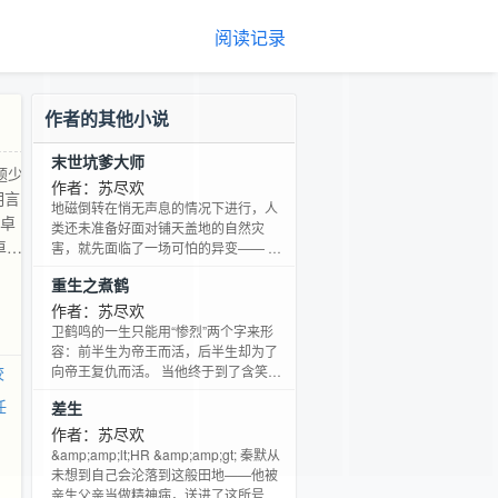
阅读记录
作者的其他小说
末世坑爹大师
题少
作者：苏尽欢
明言
地磁倒转在悄无声息的情况下进行，人
沈卓
类还未准备好面对铺天盖地的自然灾
卓
害，就先面临了一场可怕的异变—— 在
苏安和眼里：没饭吃了，没水喝了，没
重生之煮鹤
书看了，人和人开始互相伤害了，世界
不虐
末日真是太糟糕了。 在陆川眼里：超市
作者：苏尽欢
)_
可以抢了，枪可以开了，讨厌的人可以
卫鹤鸣的一生只能用“惨烈”两个字来形
使们
灭了，世界暴动了，卧槽世界末日怎么
容：前半生为帝王而活，后半生却为了
才来？ 在队友眼里：苏安和是个坑货，
校
向帝王复仇而活。 当他终于到了含笑九
陆川是个坑货，他们俩加一起是
泉的时候，却不想一睁眼又回到了原
任
差生
(╯‵□′)╯︵┻━┻回来！不许秀恩爱！
点。 卫鹤鸣：“滚你娘的狗皇帝！(￣ε(#
还能不能打了！ 这是
￣)☆╰╮(￣皿￣///)” 楚凤歌的一生只能
作者：苏尽欢
用“悲催”两个字来形容：前半生暗恋一个
&amp;amp;lt;HR &amp;amp;gt; 秦默从
男人，后半生却在缅怀一个男人。 当他
未想到自己会沦落到这般田地——他被
终于到了灯尽油枯的时候，却不想一睁
亲生父亲当做精神病，送进了这所号称