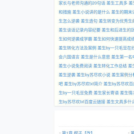
家长与老师沟通的20句话
差生工具多
差
和措施
差生小说讲的是什么
差生的期末
生怎么逆袭
差生造句
差生转变为优秀生
差生谈话记录内容纪要
差生和后进生的
生如何逆袭成学霸
差生如何快速提高成
差生转化方法及案例
差生by一只毛豆在
会六国语言
差生是什么意思
差生第一名
差生小说免费阅读
差生转化工作总结
差
差生逆袭
差生by苏尽欢小说
差生案例分
吧
差生by苏尽欢txt简介
差生by苏尽欢百
生by一只毛豆免费
差生家长寄语
差生情
生by苏尽欢txt百度云链接
差生文具多什
第1章 楔子【改】