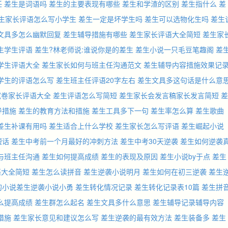
任
差生是词语吗
差生的主要表现有哪些
差生和学渣的区别
差生指什么
差
生家长评语怎么写小学生
差生一定是坏学生吗
差生可以选物化生吗
差生
文具多怎么幽默回复
差生辅导措施有哪些
差生家长评语大全简短
差生家
生学生评语
差生?林老师说:谁说你是的差生
差生小说一只毛豆笔趣阁
差
学生评语大全
差生家长如何与班主任沟通范文
差生辅导内容措施效果记
学生的评语怎么写
差生班主任评语20字左右
差生文具多这句话是什么意
试卷家长评语大全
差生评语怎么写简短
差生家长会发言稿家长发言简短
差
导措施
差生的教育方法和措施
差生工具多下一句
差生率怎么算
差生歌曲
差生补课有用吗
差生适合上什么学校
差生家长怎么写评语
差生崛起小说
短话
差生中考前一个月最好的冲刺方法
差生中考30天逆袭
差生如何逆袭
与班主任沟通
差生如何提高成绩
差生的表现及原因
差生小说by于点
差生
语大全简短
差生怎么读拼音
差生逆袭小说明月
差生如何在初三逆袭
差生
的小说差生逆袭小说小勇
差生转化情况记录
差生转化记录表10篇
差生拼
么提高成绩
差生群怎么起名
差生文具多什么意思
差生辅导记录辅导内容
措施
差生家长意见和建议怎么写
差生逆袭的最有效方法
差生装备多
差生