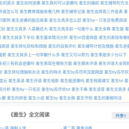
生的英文
差生如何逆袭
差生真的可以逆袭吗
差生的雄起
差生辅导的方法
评语怎么写
差生教育措施有哪几种
差生辅导记录
差生血拼高三作息表
差
的案例
差生逆袭的励志故事
差生文具多怎么怼
差生by一只毛豆免费阅读
区别
差生文具多 人菜瘾还大
差生文具多前一句是什么
差生余典
差生是
差
绩
差生文具多下半句
差生基本情况分析
差生txt百度网盘
差生的表现有哪
线阅读
差生转化目标和措施
差生的自我评价
差生辅导计划及措施
差生逆
电影
差生文具多上一句学霸什么多
差生又可以称为
差生率是多少分以下
生初三有机会逆袭吗
差生表现在哪些方面
差生期末评语
差生评语大全简
析
差生转化措施和办法
差生的特点
差生by苏尽欢百度网盘
差生by苏尽欢
度云
差生英语
差生评语
差生电影
差生能逆袭吗
差生档案课文
差生txt
差
况分析
差生by一只毛豆
差生by苏尽欢txt
差生于典
差生读音
差生文具多
么梗
差生的拼音
差生小说
差生by
差生长佩
差生守则
差生的委婉叫法
《差生》全文阅读
升序↑
第一章 强制入学
第二章 魔鬼训练