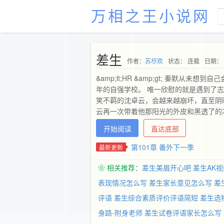
万相之王小说网
差生
作者：
苏尽欢
状态： 连载
日期： 2
&amp;lt;HR &amp;gt; 秦
年的自强学校。 唯一欣慰的就是遇到了
笑不羁的沈卓云，会越来越崩坏，直至阴
云再一次带着他那阳光的外皮和黑透了的芯子出现
云，你听没听过一首歌？” 沈卓云：“？”
开始阅读
直达底部
“嗯？” 沈卓云笑了：“绝不放手。” &amp
感情线，甜宠萌什么都有，1&amp;gt; 
第101章 番外下一季
最新更新
←这是基友的文 o(*￣▽￣*)ブ真的棒棒哒~作
么么哒（づ￣3￣）づ╭?～
❀ 相关推荐：
差生美眉开心吧
差生AK视
表现情况怎么写
差生家长意见怎么写
差
评语
差生综合素质评价评语简短
差生选
身路-附身老师
差生试卷评语家长怎么写