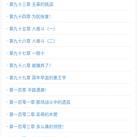
第九十三章 无辜的挑逗
第九十四章 为民除害！
第九十五章 人兽斗（一）
第九十六章 人兽斗（二）
第九十七章 一赔十
第九十八章 被嫌弃了！
第九十九章 英年早逝的墨王爷
第一百章 半路遇袭！
第一百零一章 那场战斗中的遗孤
第一百零二章 呆萌的木樊
第一百零三章 多么痛的领悟！