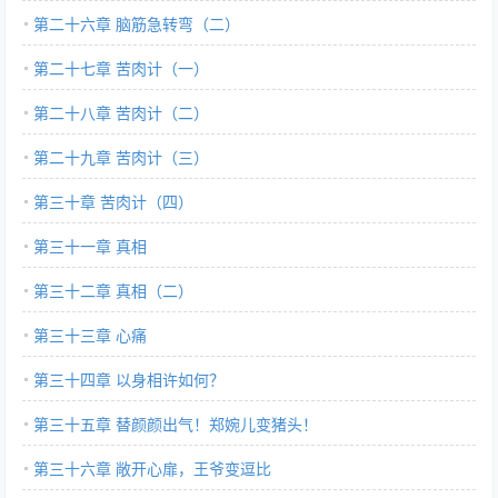
第二十六章 脑筋急转弯（二）
第二十七章 苦肉计（一）
第二十八章 苦肉计（二）
第二十九章 苦肉计（三）
第三十章 苦肉计（四）
第三十一章 真相
第三十二章 真相（二）
第三十三章 心痛
第三十四章 以身相许如何？
第三十五章 替颜颜出气！郑婉儿变猪头！
第三十六章 敞开心扉，王爷变逗比