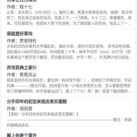
作者：程十七
公告：本文周三（3月18日）v，届时三更，希望大家继续支持。谢谢！陆文轩
死了，死在自己成亲的当天。陆家上下，一门良贱，七十二口，惨遭横死。原
来，仅仅是因为，他是别人笔下的渣男。为了挽回家人的性命，他走上了一条
未知的路。可是，说好的积攒人品呢？为什么每次都成了即将被虐的渣男？什
我就是好莱坞
么叫渣男生来就是被虐的？什么叫晋江虐渣系统出现故障？姑娘，可不可以说
清楚？本文又名《每天醒来都被虐》，《可不可以不这么坑》这
作者：贾思特杜
大杂烩式的好莱坞大亨崛起史。 脑补众多，请勿与现实挂钩。 本书没有风格。
目标是从1988写到2008，时间跨度二十年，每年平均写（shui）30万字（现
在看来这个数字至少翻倍，因为截至目前，才写一年）。 扑克牌计划已经启
动，一个都不放过，你们懂得。 最后，求订阅！
异世药典之家仆
作者：隽隽风尘
病歪歪的许玖车祸丧生，重生到一具非常不是！），还绑定了药典空间，可这
药典—— ——[宿主代填。]空间里只有一小块光秃秃的土地，怎么看都觉得受
到了欺骗呵呵呵。好不容易出远门，遇上了个大！贵！族！却是个脑回路异常
到看不懂的蛇精病—— ——怒气冲冲地冲他吼：你这个贱民！ ——许玖扶额：
分手四年的初恋来我店里买蛋糕
能不能注意下身份？ 【入文提示：】进受分#严肃攻（请注意有精分，适当避
雷谢谢。）慢热。作者菌的专栏，走过路过的亲们请戳一
作者：雨田君
【求助！分手四年的初恋来我店里买蛋糕！】
—————————————————————————————楼主：苦逼
的蛋糕店店长
—————————————————————————————救命！！！
赖上你是个意外
分手四年的初恋来我店里买蛋糕了！……我该怎么假装其实我早就已经不喜欢