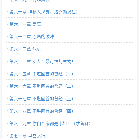
第六十章 神秘人现身，洛夕颜发狂！
第六十一章 爱慕
第六十二章 心痛的滋味
第六十三章 危机
第六十四章 女人！最可怕的生物！
第六十五章 不堪回首的曾经（一）
第六十六章 不堪回首的曾经（二）
第六十七章 不堪回首的曾经（三）
第六十八章 不堪回首的曾经（四）
第六十九章 你们全家都是小姐！（求首订）
第七十章 皇宫之行