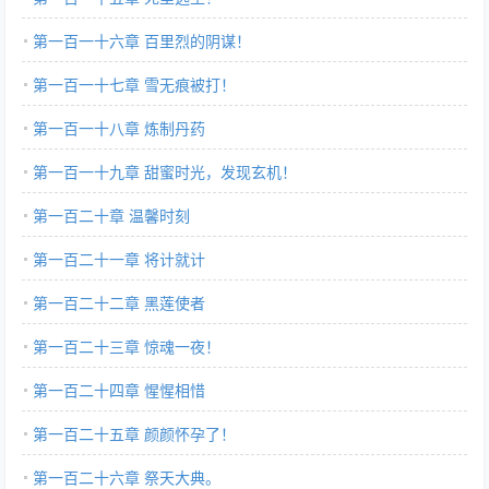
第一百一十六章 百里烈的阴谋！
第一百一十七章 雪无痕被打！
第一百一十八章 炼制丹药
第一百一十九章 甜蜜时光，发现玄机！
第一百二十章 温馨时刻
第一百二十一章 将计就计
第一百二十二章 黑莲使者
第一百二十三章 惊魂一夜！
第一百二十四章 惺惺相惜
第一百二十五章 颜颜怀孕了！
第一百二十六章 祭天大典。