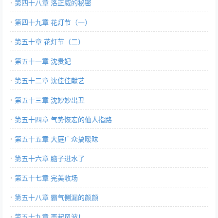
第四十八章 洛正威的秘密
第四十九章 花灯节（一）
第五十章 花灯节（二）
第五十一章 沈贵妃
第五十二章 沈佳佳献艺
第五十三章 沈妙妙出丑
第五十四章 气势恢宏的仙人指路
第五十五章 大庭广众搞暧昧
第五十六章 脑子进水了
第五十七章 完美收场
第五十八章 霸气侧漏的颜颜
第五十九章 再起风波！