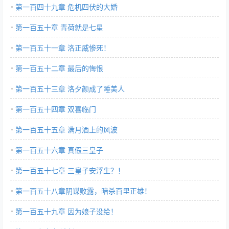
第一百四十九章 危机四伏的大婚
第一百五十章 青荷就是七星
第一百五十一章 洛正威惨死！
第一百五十二章 最后的悔恨
第一百五十三章 洛夕颜成了睡美人
第一百五十四章 双喜临门
第一百五十五章 满月酒上的风波
第一百五十六章 真假三皇子
第一百五十七章 三皇子安浮生？！
第一百五十八章阴谋败露，暗杀百里正雄！
第一百五十九章 因为娘子没给！