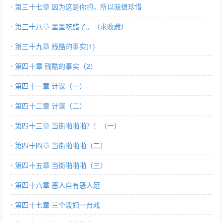
第三十七章 因为这是你的，所以我很珍惜
第三十八章 墨墨吃醋了。（求收藏）
第三十九章 残酷的事实(1)
第四十章 残酷的事实（2）
第四十一章 计谋（一）
第四十二章 计谋（二）
第四十三章 当街啪啪啪？！（一）
第四十四章 当街啪啪啪（二）
第四十五章 当街啪啪啪（三）
第四十六章 恶人自有恶人磨
第四十七章 三个泼妇一台戏