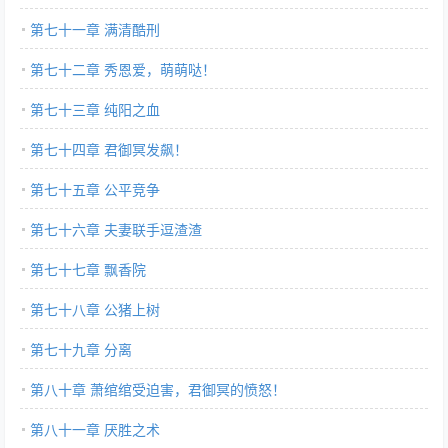
第七十一章 满清酷刑
第七十二章 秀恩爱，萌萌哒！
第七十三章 纯阳之血
第七十四章 君御冥发飙！
第七十五章 公平竞争
第七十六章 夫妻联手逗渣渣
第七十七章 飘香院
第七十八章 公猪上树
第七十九章 分离
第八十章 萧绾绾受迫害，君御冥的愤怒！
第八十一章 厌胜之术