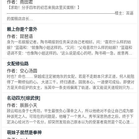
雷谢谢。）慢热。作者菌的专栏，走过路过的亲们请戳一
作者：雨田君
【求助！分手四年的初恋来我店里买蛋糕！】
—————————————————————————————楼主：苦逼
的蛋糕店店长
—————————————————————————————救命！！！
赖上你是个意外
分手四年的初恋来我店里买蛋糕了！……我该怎么假装其实我早就已经不喜欢
他了？冰天雪地翻滚跪求解决方法！在线等！挺急的！【竹马竹马初恋【本文
作者：琵琶语
点小能手人♂妻（伪）受微网配，攻音受身本文年下！傻白甜！温馨无虐！绝
身为一名娱报记者，陶书萌接到任务采访自己老相好。问：“喜欢什么样的姑
对
娘？”蓝蕴和：“就像陶小姐这样的。”又问：“父母喜欢什么样的姑娘？”蓝蕴和
语调不变：“也像陶小姐这样的。”这么说是成心的吧，陶书萌一急，故意再
问：“蓝先生跟女人的第一次交代在什么时候。”话题到这里，蓝蕴和才有些兴
女配修仙路
趣，只见他轻笑一声，眼神格外专注。“这个问题鄙人实在不知，但就等着陶小
姐献身呢，不如就定在今晚如何？”陶书萌~~o(&a
作者：空心汤圆
时也？命也…… 穿越成注定被炮灰的女配，若是不走剧本只求正道，何人能阻
得了一颗修仙的心。 大道三千，终归通途，固我本心，一道便可成仙，即便对
方是天命庇护的女主，当其中一条支线偏离了轨道，谁又能说天道规则只为一
人而设。 **简介无能，详情请看正文**
名动四方[综武侠]
作者：辰辰小天
顾云昭出身于七秀坊，平生最恨负心薄幸之人，所以他绝对不会让自己成为那
种该死之人。可现在的问题是，他睡了一个男人。秀爷深思熟虑之后，终于下
定决心给对方一个名分，却突然发现自己原本以为的受害者竟然是个花心渣
男！于是……美滋滋的等着心上人的某人等来了一双利剑。留香击穿越→原地
萌妹子居然是拳神
打滚专栏求包养~仙侠修真存稿→腹黑仙道真人师尊攻魔剑三同系列完结文：
道祖有只食人花 天子之剑[综武侠] 魔教之主[综武侠] 贫道掐