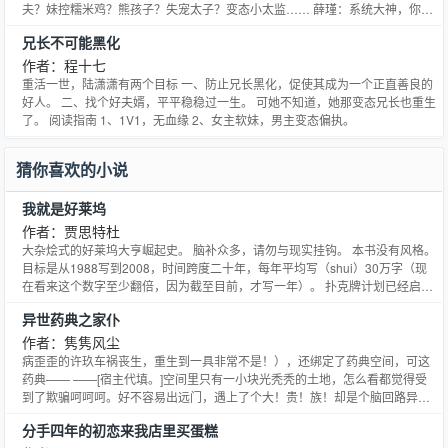
夫？妹控糯米鸡？熊孩子？失宠太子？变态小太监…… 薛瑾：系统大神，你确
定这些真的都能变成男神？如果失败…… 系统：如果失败，进入惩罚世界。
兄长不可能黑化
群：葫芦娃葫芦娃 337217106 特别声明：本文女主三观犹在，节操尚存，金
手指有限，有自己的原则和底线，会失败，会有
作者：程十七
重活一世，陆潇潇有两个目标 一、防止兄长黑化，促使其成为一个正直善良的
好人。 二、找个好夫婿，平平稳稳过一生。 可她不知道，她那变态兄长也重生
了。 阅读指南 1、1V1，无血缘 2、女主软妹，男主变态偏执。
猜你喜欢的小说
我就是好莱坞
作者：贾思特杜
大杂烩式的好莱坞大亨崛起史。 脑补众多，请勿与现实挂钩。 本书没有风格。
目标是从1988写到2008，时间跨度二十年，每年平均写（shui）30万字（现
在看来这个数字至少翻倍，因为截至目前，才写一年）。 扑克牌计划已经启
动，一个都不放过，你们懂得。 最后，求订阅！
异世药典之家仆
作者：隽隽风尘
病歪歪的许玖车祸丧生，重生到一具非常不是！），还绑定了药典空间，可这
药典—— ——[宿主代填。]空间里只有一小块光秃秃的土地，怎么看都觉得受
到了欺骗呵呵呵。好不容易出远门，遇上了个大！贵！族！却是个脑回路异常
到看不懂的蛇精病—— ——怒气冲冲地冲他吼：你这个贱民！ ——许玖扶额：
分手四年的初恋来我店里买蛋糕
能不能注意下身份？ 【入文提示：】进受分#严肃攻（请注意有精分，适当避