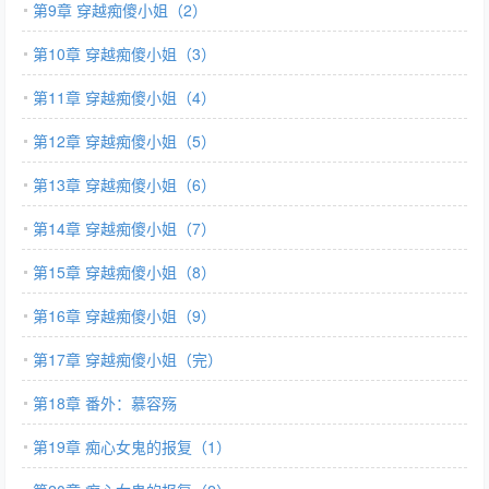
第9章 穿越痴傻小姐（2）
第10章 穿越痴傻小姐（3）
第11章 穿越痴傻小姐（4）
第12章 穿越痴傻小姐（5）
第13章 穿越痴傻小姐（6）
第14章 穿越痴傻小姐（7）
第15章 穿越痴傻小姐（8）
第16章 穿越痴傻小姐（9）
第17章 穿越痴傻小姐（完）
第18章 番外：慕容殇
第19章 痴心女鬼的报复（1）