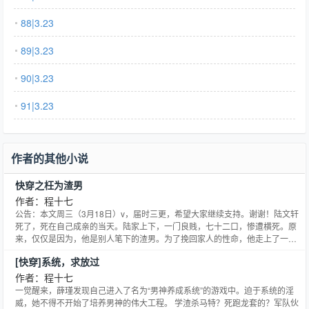
88|3.23
89|3.23
90|3.23
91|3.23
作者的其他小说
快穿之枉为渣男
作者：程十七
公告：本文周三（3月18日）v，届时三更，希望大家继续支持。谢谢！陆文轩
死了，死在自己成亲的当天。陆家上下，一门良贱，七十二口，惨遭横死。原
来，仅仅是因为，他是别人笔下的渣男。为了挽回家人的性命，他走上了一条
未知的路。可是，说好的积攒人品呢？为什么每次都成了即将被虐的渣男？什
[快穿]系统，求放过
么叫渣男生来就是被虐的？什么叫晋江虐渣系统出现故障？姑娘，可不可以说
清楚？本文又名《每天醒来都被虐》，《可不可以不这么坑》这
作者：程十七
一觉醒来，薛瑾发现自己进入了名为“男神养成系统”的游戏中。迫于系统的淫
威，她不得不开始了培养男神的伟大工程。 学渣杀马特？死跑龙套的？军队伙