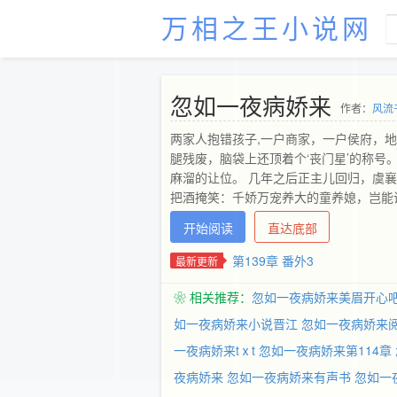
万相之王小说网
忽如一夜病娇来
作者：
风流
两家人抱错孩子,一户商家，一户侯府，
腿残废，脑袋上还顶着个‘丧门星’的称号
麻溜的让位。 几年之后正主儿回归，虞
把酒掩笑：千娇万宠养大的童养媳，岂能说
比翻书快。 3，金手指大开，甜宠文，绝
开始阅读
直达底部
更，每天早上9:&amp;gt; 我的读
名字、主角名等。群一、308522682，群二
第139章 番外3
最新更新
❀ 相关推荐：
忽如一夜病娇来美眉开心
如一夜病娇来小说晋江
忽如一夜病娇来
一夜病娇来tⅹt
忽如一夜病娇来第114章
夜病娇来
忽如一夜病娇来有声书
忽如一