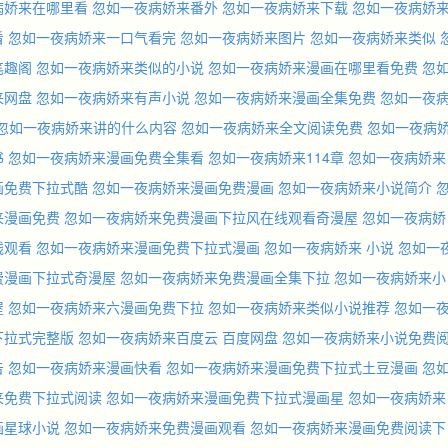
病娇来在哪里看
忽如一夜病娇来番外
忽如一夜病娇来下载
忽如一夜病娇
看
忽如一夜病娇来一口气看完
忽如一夜病娇来图片
忽如一夜病娇来类似
笔趣阁
忽如一夜病娇来类似的小说
忽如一夜病娇来漫画在哪里看免费
忽
来网盘
忽如一夜病娇来有声小说
忽如一夜病娇来漫画全集免费
忽如一夜
忽如一夜病娇来讲的什么内容
忽如一夜病娇来全文阅读免费
忽如一夜病
书
忽如一夜病娇来漫画免费全集看
忽如一夜病娇来114章
忽如一夜病娇来
画免费下拉式酷
忽如一夜病娇来漫画免费漫画
忽如一夜病娇来小说简介
来漫画免费
忽如一夜病娇来免费漫画下拉风在线观看奇漫屋
忽如一夜病娇
线观看
忽如一夜病娇来漫画免费下拉式漫画
忽如一夜病娇来 小说
忽如一
费漫画下拉式奇漫屋
忽如一夜病娇来免费漫画全集下拉
忽如一夜病娇来小
屋
忽如一夜病娇来六漫画免费下拉
忽如一夜病娇来类似小说推荐
忽如一
下拉式完整版
忽如一夜病娇来百度云 百度网盘
忽如一夜病娇来小说免费
告
忽如一夜病娇来漫画快看
忽如一夜病娇来漫画免费下拉式土豆漫画
忽
来免费下拉式阅读
忽如一夜病娇来漫画免费下拉式漫画星
忽如一夜病娇来
画星球小说
忽如一夜病娇来免费漫画观看
忽如一夜病娇来漫画免费阅读下