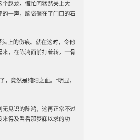
这个赵龙。慌忙间猛然关上大
砰的一声，脑袋砸在了门口的石
捂头上的伤痕。就在这时，令他
起来，在陈鸿面前打着转，一骨
了，竟然是纯阳之血。”明显，
别无见识的陈鸿，这再正常不过
没来得及看看那梦寐以求的功