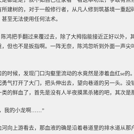
天走都是走，就不如自己在家看一看这本功法，争取有点
有所建树的，对于一般修行者，从凡人修到筑基境一重起
，甚至无法使用任何法术。
指，陈鸿把手翻过来覆过去，除了大拇指能接近正好以外，
重，但也不是扳指啊。一阵无奈，陈鸿忽听到外面一声尖
口的时候，发现门口沟壑里流动的水竟然是渗着血红se的
起勇气打开了大门，把头伸出去，望向巷道的另一头。没
一类的鲜血了，首先是没有人半夜摸黑杀猪的吧，其次是
，我的小龙啊……”
血河向上游看去，那血液的确是沿着巷道里的排水道从那