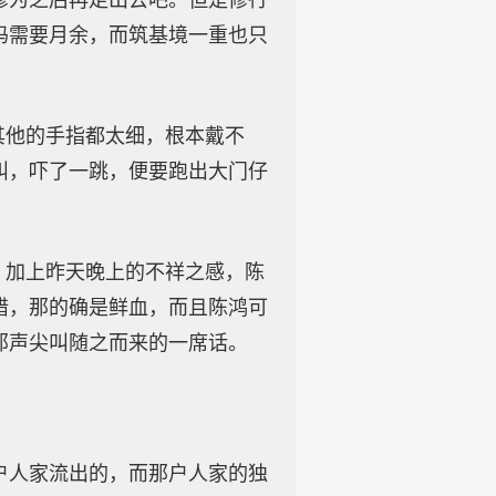
修为之后再走出去吧。但是修行
码需要月余，而筑基境一重也只
其他的手指都太细，根本戴不
叫，吓了一跳，便要跑出大门仔
。加上昨天晚上的不祥之感，陈
错，那的确是鲜血，而且陈鸿可
那声尖叫随之而来的一席话。
户人家流出的，而那户人家的独