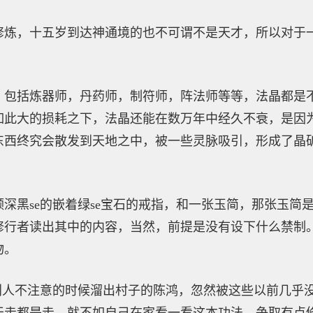
修炼，十五岁到达神通境的也不可谓不是天才，所以对于
，包括炼器师，丹药师，制符师，阵法师等等，法晶都是
如此大的损耗之下，法晶还能在数万年中经久不衰，是因为
西终究会散发到天地之中，被一些灵脉吸引，形成了晶矿，
深黑se的嵌着绿se宝石的戒指，和一张玉简，那张玉简
修行者读出其中的内容，当然，前提是没有设下什么禁制
物。
别人不注意的时候溜出村子的陈鸿，忽然被这些以前几乎没