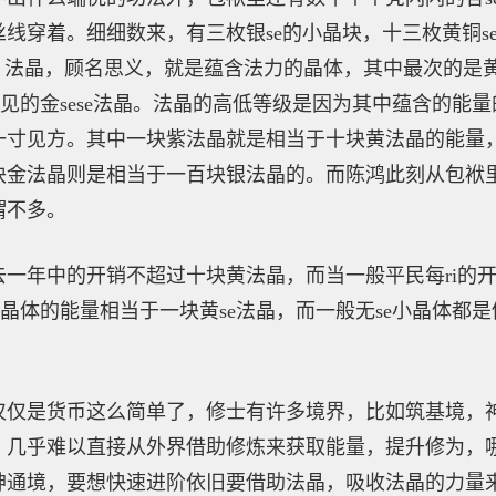
线穿着。细细数来，有三枚银se的小晶块，十三枚黄铜s
。法晶，顾名思义，就是蕴含法力的晶体，其中最次的是黄
常少见的金sese法晶。法晶的高低等级是因为其中蕴含的能
一寸见方。其中一块紫法晶就是相当于十块黄法晶的能量
块金法晶则是相当于一百块银法晶的。而陈鸿此刻从包袱
谓不多。
去一年中的开销不超过十块黄法晶，而当一般平民每ri的
e小晶体的能量相当于一块黄se法晶，而一般无se小晶体都
仅仅是货币这么简单了，修士有许多境界，比如筑基境，
，几乎难以直接从外界借助修炼来获取能量，提升修为，
神通境，要想快速进阶依旧要借助法晶，吸收法晶的力量