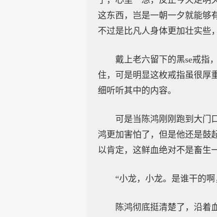
了，心里一想，反正今天走明
这东西，岂是一朝一夕就能够
不过是比凡人身体更加壮实些
戴上老六留下的黑se戒
住，可是明显这枚戒指虽很厚
细听听其中的内容。
可是当陈鸿刚刚跑到大门
鸿更加害怕了，但是他还是鼓
以肯定，这鲜血绝对不是畜生
“小龙，小龙。是谁干的啊
陈鸿彻底挺清楚了，沿着