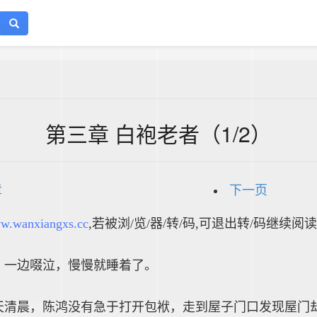
第三章 白袍老者（1/2）
章
下一页
w.wanxiangxs.cc
,若被浏/览/器/转/码,可退出转/码继续阅读
，一边啜泣，慢慢就睡着了。
天清晨，陈鸿没有急于打开包袱，走到屋子门口发现屋门