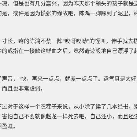
一凛，但是也有几分高兴，因为昨天那个领头的孩子就是
的是，或许是因为慌张的缘故吧，陈鸿一脚踩到了泥里，
一寸长，疼的陈鸿不禁一阵“哎呀哎呦”的怪叫，伸手就去
中的戒指在一接触这鲜血之后，竟然奇迹般地自己漂浮了
了声音，“快，再来一点点，就差一点点了。运气真是太好
，而且也非常虚弱。
不过对于这样一个农茬子来说，从小除了读了几本经书，
，害怕自己不要就像赵龙一样死去吧，自己还小，而且还
泪盈眶。