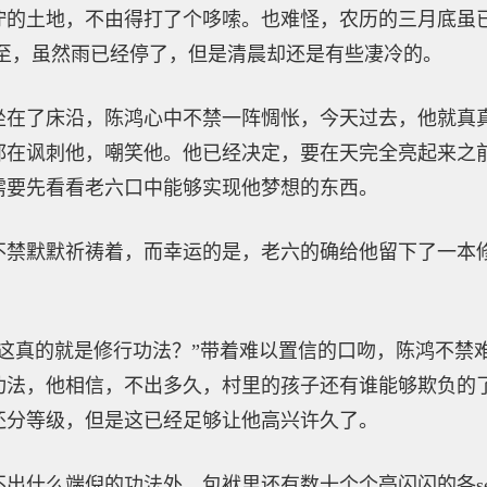
的土地，不由得打了个哆嗦。也难怪，农历的三月底虽已是
而至，虽然雨已经停了，但是清晨却还是有些凄冷的。
坐在了床沿，陈鸿心中不禁一阵惆怅，今天过去，他就真
都在讽刺他，嘲笑他。他已经决定，要在天完全亮起来之
需要先看看老六口中能够实现他梦想的东西。
不禁默默祈祷着，而幸运的是，老六的确给他留下了一本
道这真的就是修行功法？”带着难以置信的口吻，陈鸿不禁
功法，他相信，不出多久，村里的孩子还有谁能够欺负的
还分等级，但是这已经足够让他高兴许久了。
什么端倪的功法外，包袱里还有数十个个亮闪闪的各se晶体，