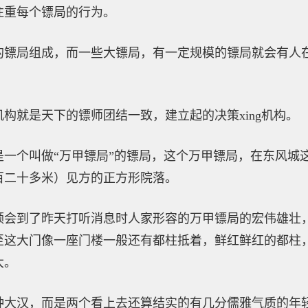
注重每个镖局的行为。
的镖局组成，而一些大镖局，有一定规模的镖局就会有人
构就是天下的镖师团结一致，建立起的决策xing机构。
是一个叫做“万甲镖局”的镖局，这个万甲镖局，在东风城
百二十多米）见方的正方形院落。
领会到了昨天打听消息时人家形容的万甲镖局的宏伟雄壮，
至这大门像一座门楼一般还有都柱抵着，鲜红鲜红的都柱
大。
种大汉，而是两个看上去还算结实的有几分儒雅气质的年