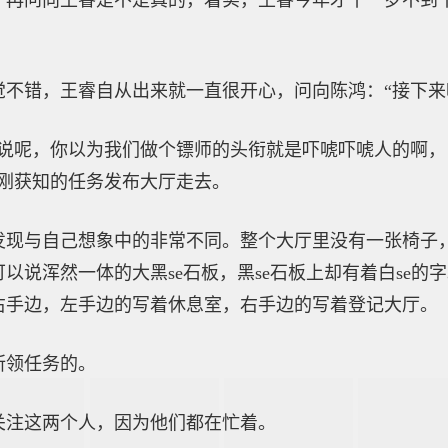
一再问向王睿是不是真的，着实，王睿今年才十一岁不到
觉不错，王睿自从出来就一直很开心，问向陈鸿：“接下来
你说呢，你以为我们做个镖师的头衔就是吓唬吓唬人的啊
刚刚获知的任务发布大厅走去。
发现与自己想象中的非常不同。整个大厅里没有一张椅子
以说浑然一体的大黑se石板，黑se石板上却有着白se的
右手边，左手边的写着休息室，右手边的写着登记大厅。
所领任务的。
关注这两个人，因为他们都在忙着。