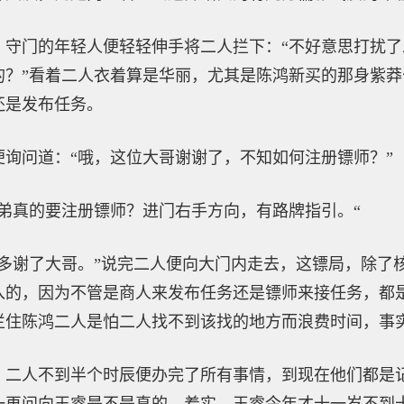
，守门的年轻人便轻轻伸手将二人拦下：“不好意思打扰
的？”看着二人衣着算是华丽，尤其是陈鸿新买的那身紫
还是发布任务。
询问道：“哦，这位大哥谢谢了，不知如何注册镖师？”
弟真的要注册镖师？进门右手方向，有路牌指引。“
“多谢了大哥。”说完二人便向大门内走去，这镖局，除了
入的，因为不管是商人来发布任务还是镖师来接任务，都
拦住陈鸿二人是怕二人找不到该找的地方而浪费时间，事
，二人不到半个时辰便办完了所有事情，到现在他们都是