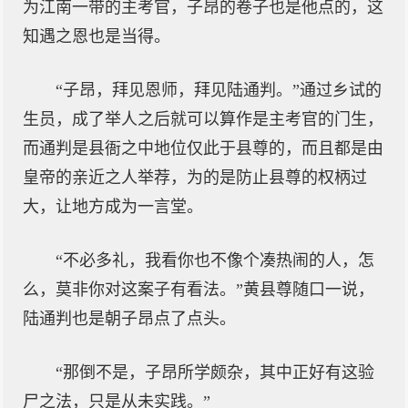
为江南一带的主考官，子昂的卷子也是他点的，这
知遇之恩也是当得。
“子昂，拜见恩师，拜见陆通判。”通过乡试的
生员，成了举人之后就可以算作是主考官的门生，
而通判是县衙之中地位仅此于县尊的，而且都是由
皇帝的亲近之人举荐，为的是防止县尊的权柄过
大，让地方成为一言堂。
“不必多礼，我看你也不像个凑热闹的人，怎
么，莫非你对这案子有看法。”黄县尊随口一说，
陆通判也是朝子昂点了点头。
“那倒不是，子昂所学颇杂，其中正好有这验
尸之法，只是从未实践。”