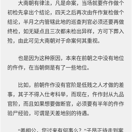
大南朝有律法，凡是命案，当场就要仵作做个
初检先拿出个结论，四天之后再次由仵作复检做个
结论，半月之内管辖此地的巡查判官必须还要再做
终检，如无疑点且三次都未检出异样，方可下葬入
殓，由此可见大南朝对于命案何其重视。
也是因为这种原因，本来在前朝之中没有地位
的仵作，在当朝倒是有了一些地位。
比如，前朝仵作没有官阶是低贱之人才做的差
事，其子不得入仕考科举，而现在，仵作封从九品
官阶，而且如果想要做断官，必须要有半年的仵作
验尸经验，可谓是天差地别的待遇。
“姜相公，您过来有何事么？”子昂正待走到案