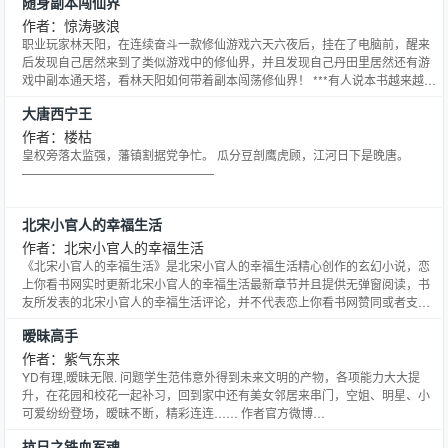
随身副本闯仙界
作者：惊涛骇浪
职业玩家林天阳，在连续奋斗一款修仙游戏六天六夜后，挂在了电脑前，醒来
后发现自己居然来到了类似游戏中的修仙界，并且发现自己丹田里居然还有游
戏中副本通天塔，看林天阳如何带着副本闯荡修仙界！ ***有人说本书越来越像
是《凡人》前传了！ 是吗？ 不是吗？ 看了才知道！
大唐西宁王
作者：楼枯
皇权旁落太监强，藩镇割据党争忙。 瓜分豆剖鹰虎顾，江河日下是晚唐。
————————————————
北宋小官人的幸福生活
作者：北宋小官人的幸福生活
《北宋小官人的幸福生活》是北宋小官人的幸福生活精心创作的玄幻小说，恋
上你看书网实时更新北宋小官人的幸福生活最新章节并且提供无弹窗阅读，书
友所发表的北宋小官人的幸福生活评论，并不代表恋上你看书网赞同或者支持
北宋小官人的幸福生活读者的观点。
暧昧高手
作者：紫气东来
YD有理,暧昧无限. 问题学生范伟意外得到未来文明的产物，各项能力大大提
升，在花园和校花一起补习，回到家中还有美女邻居来串门，空姐、明星、小
可爱纷纷登场，暧昧不断，精彩连连…… 作者官方微博
http://t.qq.com/xuhaocheng
抗日之铁血军魂