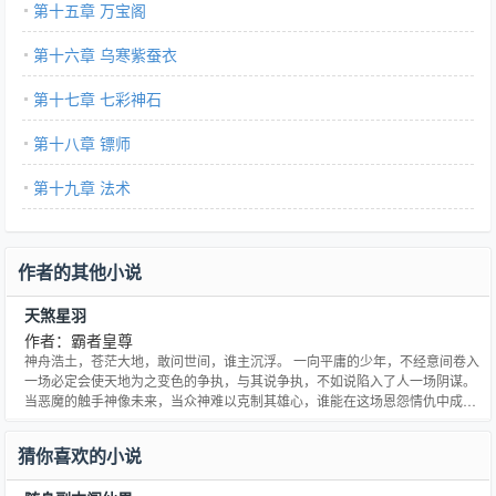
第十五章 万宝阁
第十六章 乌寒紫蚕衣
第十七章 七彩神石
第十八章 镖师
第十九章 法术
作者的其他小说
天煞星羽
作者：霸者皇尊
神舟浩土，苍茫大地，敢问世间，谁主沉浮。 一向平庸的少年，不经意间卷入
一场必定会使天地为之变色的争执，与其说争执，不如说陷入了人一场阴谋。
当恶魔的触手神像未来，当众神难以克制其雄心，谁能在这场恩怨情仇中成为
最后的赢家？ 头顶着天，脚踏着地，这是男儿不可或缺的，不论何时不论何
处，只要有我。 江湖，本就是一场争锋，正义，永远是——不死不休。
猜你喜欢的小说