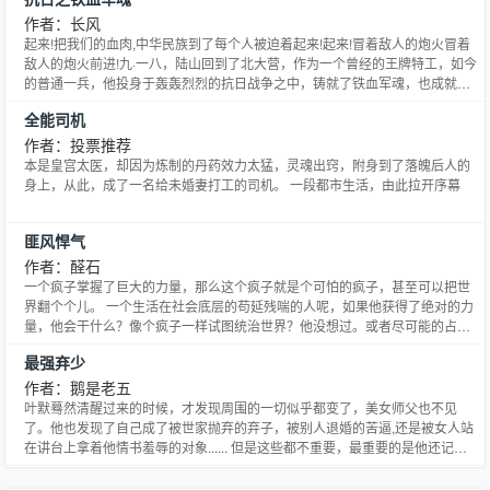
作者：长风
起来!把我们的血肉,中华民族到了每个人被迫着起来!起来!冒着敌人的炮火冒着
敌人的炮火前进!九·一八，陆山回到了北大营，作为一个曾经的王牌特工，如今
的普通一兵，他投身于轰轰烈烈的抗日战争之中，铸就了铁血军魂，也成就了
一段非凡的人生！
全能司机
作者：投票推荐
本是皇宫太医，却因为炼制的丹药效力太猛，灵魂出窍，附身到了落魄后人的
身上，从此，成了一名给未婚妻打工的司机。 一段都市生活，由此拉开序幕
匪风悍气
作者：醛石
一个疯子掌握了巨大的力量，那么这个疯子就是个可怕的疯子，甚至可以把世
界翻个个儿。 一个生活在社会底层的苟延残喘的人呢，如果他获得了绝对的力
量，他会干什么？像个疯子一样试图统治世界？他没想过。或者尽可能的占有
美女？这个他倒是考虑过，不过也仅仅是考虑过而已。 他更重要的工作要做，
最强弃少
就是收集一些闪闪的石头，让他可以把那个庞大的东西开动起来。那时候就可
以对这世界牛逼的来一句，谁让我不开心了，我就一直找他茬儿
作者：鹅是老五
叶默蓦然清醒过来的时候，才发现周围的一切似乎都变了，美女师父也不见
了。他也发现了自己成了被世家抛弃的弃子，被别人退婚的苦逼,还是被女人站
在讲台上拿着他情书羞辱的对象...... 但是这些都不重要，最重要的是他还记忆
起了另外一件原本不属于他的可怕的事情。