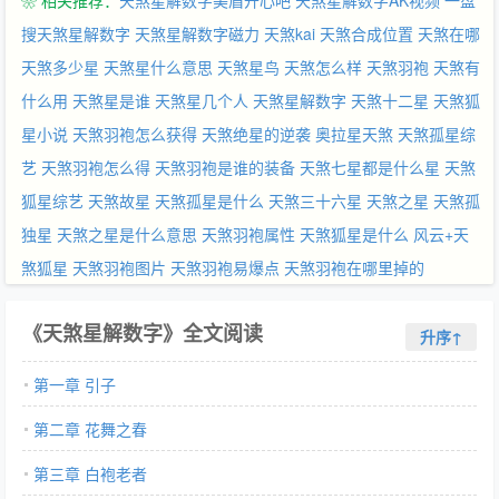
❀ 相关推荐：
天煞星解数字美眉开心吧
天煞星解数字AK视频
一盘
搜天煞星解数字
天煞星解数字磁力
天煞kai
天煞合成位置
天煞在哪
天煞多少星
天煞星什么意思
天煞星鸟
天煞怎么样
天煞羽袍
天煞有
什么用
天煞星是谁
天煞星几个人
天煞星解数字
天煞十二星
天煞狐
星小说
天煞羽袍怎么获得
天煞绝星的逆袭
奥拉星天煞
天煞孤星综
艺
天煞羽袍怎么得
天煞羽袍是谁的装备
天煞七星都是什么星
天煞
狐星综艺
天煞故星
天煞孤星是什么
天煞三十六星
天煞之星
天煞孤
独星
天煞之星是什么意思
天煞羽袍属性
天煞狐星是什么
风云+天
煞狐星
天煞羽袍图片
天煞羽袍易爆点
天煞羽袍在哪里掉的
《天煞星解数字》全文阅读
升序↑
第一章 引子
第二章 花舞之春
第三章 白袍老者