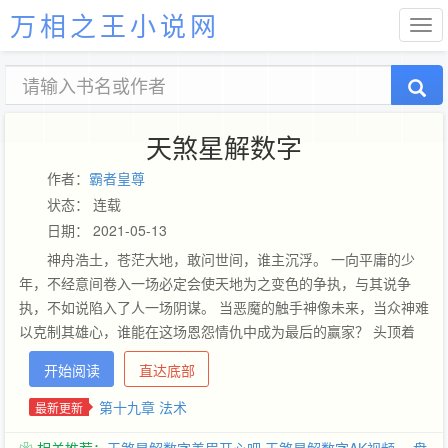
万相之王小说网
天煞星解数字
作者：
霸者皇尊
状态： 连载
日期： 2021-05-13
神舟浩土，苍茫大地，敢问世间，谁主沉浮。 一向平庸的少
年，不经意间卷入一场必定会使天地为之变色的争执，与其说争
执，不如说陷入了人一场阴谋。 当恶魔的触手神像未来，当众神难
以克制其雄心，谁能在这场恩怨情仇中成为最后的赢家？ 头顶着
天，脚踏着地，这是男儿不可或缺的，不论何时不论何处，只要有
开始阅读
直达底部
我。 江湖，本就是一场争锋，正义，永远是——不死不休。
第十九章 法术
最新更新