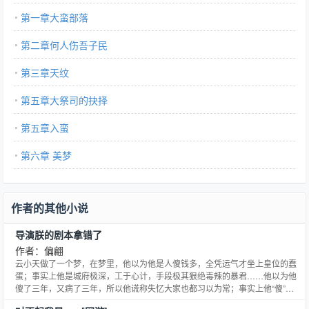
第一章大蛮部落
第二章何人伤吾子民
第三章天纹
第五章大祭司的抉择
第五章入蛮
第六章 美梦
作者的其他小说
导演朕的剧本拿错了
作者：偏翩
云小天做了一个梦，在梦里，他以为他是人傻钱多，全凭运气才坐上皇位的蠢
蛋；事实上他是城府极深，工于心计，手段极其狠绝毒辣的暴君……他以为他
傻了三年，又病了三年，所以他谎称失忆大家也都习以为常；事实上他“傻”三
年就灭了右相一族收归政权“病”三年就杀尽长宇军收归兵权因此一听到皇帝陛