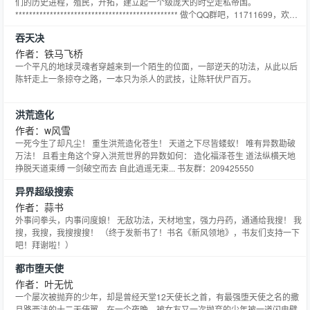
们的历史进程，殖民，开拓，建立起一个级庞大的时空走私帝国。
*********************************************** 做个QQ群吧，11711699，欢迎
大家参与。
吞天决
作者：铁马飞桥
一个平凡的地球灵魂者穿越来到一个陌生的位面，一部逆天的功法，从此以后
陈轩走上一条掠夺之路，一本只为杀人的武技，让陈轩伏尸百万。
洪荒造化
作者：w风雪
一死今生了却凡尘！ 重生洪荒造化苍生！ 天道之下尽皆蝼蚁！ 唯有异数勘破
万法！ 且看主角这个穿入洪荒世界的异数如何： 造化福泽苍生 道法纵横天地
挣脱天道束缚 一剑破空而去 自此逍遥无束... 书友群：209425550
异界超级搜索
作者：蒜书
外事问拳头，内事问度娘！ 无敌功法，天材地宝，强力丹药，通通给我搜！ 我
搜，我搜，我搜搜搜！ （终于发新书了！书名《新风领地》，书友们支持一下
吧！拜谢啦！）
都市堕天使
作者：叶无忧
一个屡次被抛弃的少年，却是曾经天堂12天使长之首，有最强堕天使之名的撒
旦路西法的十二天使翼，在一个夜晚，被女友又一次抛弃的少年被一道闪电劈