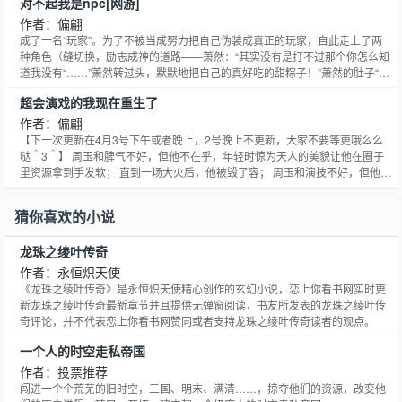
对不起我是npc[网游]
下又“失忆”的消息，所有人都觉得背后一凉……他以为他大可高枕无忧，一辈
子插科打诨；事实上他的嫔妃欺骗他！他的百姓怨恨他！他的
作者：偏翩
成了一名“玩家”。为了不被当成努力把自己伪装成真正的玩家，自此走上了两
种角色（缝切换，励志成神的道路——萧然：“其实没有是打不过那个你怎么知
道我没有“……”萧然转过头，默默地把自己的真好吃的甜粽子！”萧然的肚子“咕
噜”一声。【粽子的诱惑”，请尽快发布给周围玩家】“……”萧然转过头，默默地
超会演戏的我现在重生了
把自己的这件事我想问你很久了你今天一定要告诉我！”萧然转过头，迅速开启
自己的那是一个很遥远的事情了。其实我有一个
作者：偏翩
【下一次更新在4月3号下午或者晚上，2号晚上不更新，大家不要等更哦么么
哒＾3＾】 周玉和脾气不好，但他不在乎，年轻时惊为天人的美貌让他在圈子
里资源拿到手发软； 直到一场大火后，他被毁了容； 周玉和演技不好，但他不
在乎，年轻时万人追捧的人气让他可以在最当红的剧本中随便挑挑拣拣； 直到
十五年后，他在自己曾经担当男主的翻拍剧中为流量小生做配； 有人用一场大
猜你喜欢的小说
火断送了他的演员生涯， 十五年后再用同一场大火断
龙珠之绫叶传奇
作者：永恒炽天使
《龙珠之绫叶传奇》是永恒炽天使精心创作的玄幻小说，恋上你看书网实时更
新龙珠之绫叶传奇最新章节并且提供无弹窗阅读，书友所发表的龙珠之绫叶传
奇评论，并不代表恋上你看书网赞同或者支持龙珠之绫叶传奇读者的观点。
一个人的时空走私帝国
作者：投票推荐
闯进一个个荒芜的旧时空，三国、明末、满清……，掠夺他们的资源，改变他