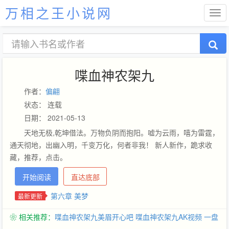
万相之王小说网
喋血神农架九
作者：
偏翩
状态： 连载
日期： 2021-05-13
天地无极,乾坤借法。万物负阴而抱阳。嘘为云雨，嘻为雷霆，
通天彻地，出幽入明，千变万化，何者非我！ 新人新作，跪求收
藏，推荐，点击。
开始阅读
直达底部
第六章 美梦
最新更新
❀ 相关推荐：
喋血神农架九美眉开心吧
喋血神农架九AK视频
一盘