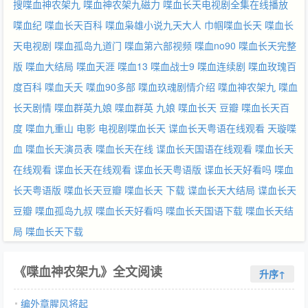
搜喋血神农架九
喋血神农架九磁力
喋血长天电视剧全集在线播放
喋血纪
喋血长天百科
喋血枭雄小说九天大人
巾帼喋血长天
喋血长
天电视剧
喋血孤岛九道门
喋血第六部视频
喋血no90
喋血长天完整
版
喋血大结局
喋血天涯
喋血13
喋血战士9
喋血连续剧
喋血玫瑰百
度百科
喋血夭夭
喋血90多部
喋血玖魂剧情介绍
喋血神农架九
喋血
长天剧情
喋血群英九娘
喋血群英 九娘
喋血长天 豆瓣
喋血长天百
度
喋血九重山 电影
电视剧喋血长天
谍血长天粤语在线观看
天璇喋
血
喋血长天演员表
喋血长天在线
谍血长天国语在线观看
喋血长天
在线观看
谍血长天在线观看
谍血长天粤语版
谍血长天好看吗
喋血
长天粤语版
喋血长天豆瓣
喋血长天 下载
谍血长天大结局
谍血长天
豆瓣
喋血孤岛九叔
喋血长天好看吗
喋血长天国语下载
喋血长天结
局
喋血长天下载
《喋血神农架九》全文阅读
升序↑
编外章腥风将起