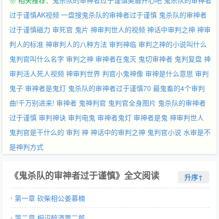
❀ 相关推荐：
鬼杀队的审神者过于谨慎美眉开心吧
鬼杀队的审神者
过于谨慎AK视频
一盘搜鬼杀队的审神者过于谨慎
鬼杀队的审神者
过于谨慎磁力
审死官 鬼片
神审判世人的视频
神话中审判之神
神审
判人的标准
神审判人的八种方法
审判神临
审判之神的小说叫什么
鬼判官叫什么名字
审判之神
审神者在鬼灭
鬼切审神者
鬼判复盘
神
审判活人死人视频
神审判世界
判官小鬼神像
审神是什么意思
审判
鬼子
审神者是鬼灯
鬼杀队的审神者过于谨慎70
最鬼畜的4个审判
曲!千万别进来!
审神者
鬼神判官
鬼判官全身图片
鬼杀队的审神者
过于谨慎
审判神诀
审判电鬼
审神者鬼灯
审神者是鬼
神审判世人
鬼判官是干什么的
审判 神
神话中的审判之神
鬼判官小说
水审是不
是神判方式
《鬼杀队的审神者过于谨慎》全文阅读
升序↑
第一章 砍柴相公姜慕楠
第二章 相识醉酒贾二郎