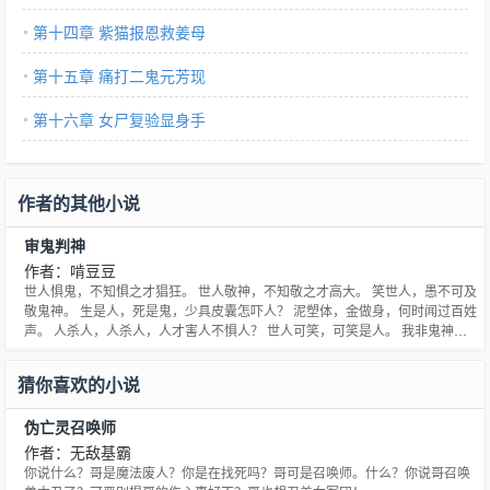
第十四章 紫猫报恩救姜母
第十五章 痛打二鬼元芳现
第十六章 女尸复验显身手
作者的其他小说
审鬼判神
作者：啃豆豆
世人惧鬼，不知惧之才猖狂。 世人敬神，不知敬之才高大。 笑世人，愚不可及
敬鬼神。 生是人，死是鬼，少具皮囊怎吓人？ 泥塑体，金做身，何时闻过百姓
声。 人杀人，人杀人，人才害人不惧人？ 世人可笑，可笑是人。 我非鬼神，
只为人。 我做人时，要判尽三界冤案，鬼挡判刑，神挡判刑。 我铁面无私，审
鬼判神。
猜你喜欢的小说
伪亡灵召唤师
作者：无敌基霸
你说什么？哥是魔法废人？你是在找死吗？哥可是召唤师。什么？你说哥召唤