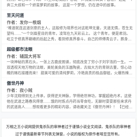
奔三大叔和一个娇蛮萝莉的故事， 这是一个梦想，仍在途中的故事。
至天问道
作者：发你一根烟
“难道就连这道剑意的主人，这般修为境界也对这乾坤无量，天道无情，苍生无
望吗……”一个剑眉星目的青年，凌驾在九天彩云上。 这个青年，便是君羽。
屹立于修真界巅峰的后起之秀，看到修真界泰斗，自己的师傅青云子，葬身于
天劫之下，发出一阵凄凉的感叹来。 君羽决定，大胆创新，将自己修为和记忆
超级都市法眼
固封，重新投世，从而以两世记忆来破除这个魔咒。 这个婴儿又如何在这弱肉
强食，充满危险的浩渺大陆上重新崛起，能否重新达到之前
作者：辅国大将军
一块神秘的黑石头，一张上古鹿皮图谱，彻底改变了穷小子刘宇浩的一生。 一
双透视天地万物的法眼，美轮美奂的玉器陶瓷，古拙大方的青铜古董，惊心动
魄的赌石接踵而来！ 甜美可爱的清纯萝莉，冷艳高贵的极品御姐，火爆热辣的
美女警花，众多级美女投怀送抱！ 新书《绝品小保安》已经上
傲世丹神
传，.17k.com/book/7186o6.htm1
作者：寂小贼
少年沈翔得到无上传承，获得逆天神脉，学得绝世神功，掌握超绝丹术，这使
他在武道之路春风得意……饿的时炼点丹药当零食吃，无聊时耍耍那些来求丹
的武道高人……想观看更多的精彩内容，请收藏关注《傲世丹神》！ 【已经完
成过一本300万字的书《通天武皇》】 【新书每天保底三更，各种求……】
【书友群：69031394，欢迎各位进来聊天打屁】
万相之王小说网提供鬼杀队的审神者过于谨慎小说全文阅读、鬼杀队的审神者
过于谨慎最新章节列表无弹窗，小说的版权为原作者啃豆豆所有。