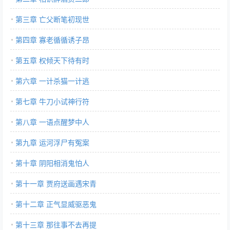
第三章 亡父断笔初现世
第四章 寡老循循诱子昂
第五章 权倾天下待有时
第六章 一计杀猫一计逃
第七章 牛刀小试神行符
第八章 一语点醒梦中人
第九章 运河浮尸有冤案
第十章 阴阳相消鬼怕人
第十一章 贾府送画遇宋青
第十二章 正气显威驱恶鬼
第十三章 那往事不去再提