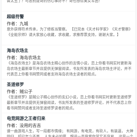
兽太丑了？可恶别提哥的伤心事好不？哥也想召美女军团！
超级符警
作者：九城
意外获得符术传承，为了修练当警察。 【已完本《天才科学家》《天才警察》
《全能宗师》请大家放心收藏，求收藏，求推荐票支持，谢谢大家。】
海岛农场主
作者：海岛农场主
《海岛农场主》是海岛农场主精心创作的言情小说，恋上你看书网实时更新海
岛农场主最新章节并且提供无弹窗阅读，书友所发表的海岛农场主评论，并不
代表恋上你看书网赞同或者支持海岛农场主读者的观点。
圣道修罗
作者：贼公子
《圣道修罗》是贼公子精心创作的玄幻小说，恋上你看书网实时更新圣道修罗
最新章节并且提供无弹窗阅读，书友所发表的圣道修罗评论，并不代表恋上你
看书网赞同或者支持圣道修罗读者的观点。
电竞网游之王者归来
作者：没用的吉吉
谱一曲游戏人生，写一段都市情缘； 有网游，有电竞，有砍人，有装逼， 大神
回归，却已年少不再。 人生未必如愿，想说一声我爱你其实不容易， 这是一个