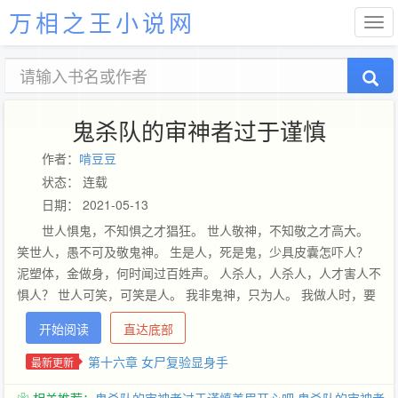
万相之王小说网
鬼杀队的审神者过于谨慎
作者：
啃豆豆
状态： 连载
日期： 2021-05-13
世人惧鬼，不知惧之才猖狂。 世人敬神，不知敬之才高大。
笑世人，愚不可及敬鬼神。 生是人，死是鬼，少具皮囊怎吓人？
泥塑体，金做身，何时闻过百姓声。 人杀人，人杀人，人才害人不
惧人？ 世人可笑，可笑是人。 我非鬼神，只为人。 我做人时，要
判尽三界冤案，鬼挡判刑，神挡判刑。 我铁面无私，审鬼判神。
开始阅读
直达底部
第十六章 女尸复验显身手
最新更新