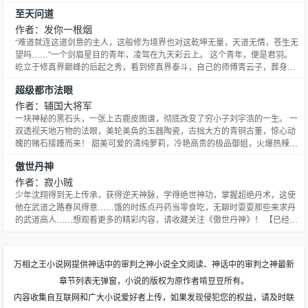
至天问道
作者：发你一根烟
“难道就连这道剑意的主人，这般修为境界也对这乾坤无量，天道无情，苍生无
望吗……”一个剑眉星目的青年，凌驾在九天彩云上。 这个青年，便是君羽。
屹立于修真界巅峰的后起之秀，看到修真界泰斗，自己的师傅青云子，葬身于
天劫之下，发出一阵凄凉的感叹来。 君羽决定，大胆创新，将自己修为和记忆
超级都市法眼
固封，重新投世，从而以两世记忆来破除这个魔咒。 这个婴儿又如何在这弱肉
强食，充满危险的浩渺大陆上重新崛起，能否重新达到之前
作者：辅国大将军
一块神秘的黑石头，一张上古鹿皮图谱，彻底改变了穷小子刘宇浩的一生。 一
双透视天地万物的法眼，美轮美奂的玉器陶瓷，古拙大方的青铜古董，惊心动
魄的赌石接踵而来！ 甜美可爱的清纯萝莉，冷艳高贵的极品御姐，火爆热辣的
美女警花，众多级美女投怀送抱！ 新书《绝品小保安》已经上
傲世丹神
传，.17k.com/book/7186o6.htm1
作者：寂小贼
少年沈翔得到无上传承，获得逆天神脉，学得绝世神功，掌握超绝丹术，这使
他在武道之路春风得意……饿的时炼点丹药当零食吃，无聊时耍耍那些来求丹
的武道高人……想观看更多的精彩内容，请收藏关注《傲世丹神》！ 【已经完
成过一本300万字的书《通天武皇》】 【新书每天保底三更，各种求……】
【书友群：69031394，欢迎各位进来聊天打屁】
万相之王小说网提供神话中的审判之神小说全文阅读、神话中的审判之神最新
章节列表无弹窗，小说的版权为原作者啃豆豆所有。
内容收集自互联网和广大小说爱好者上传，如果发现侵犯您的权益，请及时联