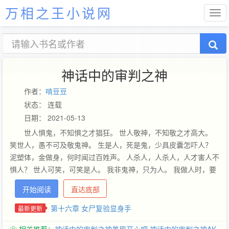
万相之王小说网
神话中的审判之神
作者：
啃豆豆
状态： 连载
日期： 2021-05-13
世人惧鬼，不知惧之才猖狂。 世人敬神，不知敬之才高大。
笑世人，愚不可及敬鬼神。 生是人，死是鬼，少具皮囊怎吓人？
泥塑体，金做身，何时闻过百姓声。 人杀人，人杀人，人才害人不
惧人？ 世人可笑，可笑是人。 我非鬼神，只为人。 我做人时，要
判尽三界冤案，鬼挡判刑，神挡判刑。 我铁面无私，审鬼判神。
开始阅读
直达底部
第十六章 女尸复验显身手
最新更新