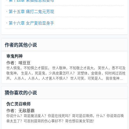
第十五章 痛打二鬼元芳现
第十六章 女尸复验显身手
作者的其他小说
审鬼判神
作者：啃豆豆
世人惧鬼，不知惧之才猖狂。 世人敬神，不知敬之才高大。 笑世人，愚不可及
敬鬼神。 生是人，死是鬼，少具皮囊怎吓人？ 泥塑体，金做身，何时闻过百姓
声。 人杀人，人杀人，人才害人不惧人？ 世人可笑，可笑是人。 我非鬼神，
只为人。 我做人时，要判尽三界冤案，鬼挡判刑，神挡判刑。 我铁面无私，审
鬼判神。
猜你喜欢的小说
伪亡灵召唤师
作者：无敌基霸
你说什么？哥是魔法废人？你是在找死吗？哥可是召唤师。什么？你说哥召唤
兽太丑了？可恶别提哥的伤心事好不？哥也想召美女军团！