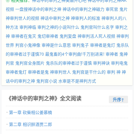
❀ 相关推荐：
神话中的审判之神美眉开心吧
神话中的审判之神AK
视频
一盘搜神话中的审判之神
神话中的审判之神磁力
审死官 鬼片
神审判世人的视频
神话中审判之神
神审判人的标准
神审判人的八
种方法
审判神临
审判之神的小说叫什么
鬼判官叫什么名字
审判之
神
审神者在鬼灭
鬼切审神者
鬼判复盘
神审判活人死人视频
神审判
世界
判官小鬼神像
审神是什么意思
审判鬼子
审神者是鬼灯
鬼杀队
的审神者过于谨慎70
最鬼畜的4个审判曲!千万别进来!
审神者
鬼神
判官
鬼判官全身图片
鬼杀队的审神者过于谨慎
审判神诀
审判电鬼
审神者鬼灯
审神者是鬼
神审判世人
鬼判官是干什么的
审判 神
神
话中的审判之神
鬼判官小说
水审是不是神判方式
《神话中的审判之神》全文阅读
升序↑
第一章 砍柴相公姜慕楠
第二章 相识醉酒贾二郎