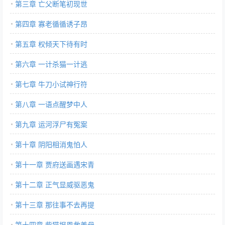
第三章 亡父断笔初现世
第四章 寡老循循诱子昂
第五章 权倾天下待有时
第六章 一计杀猫一计逃
第七章 牛刀小试神行符
第八章 一语点醒梦中人
第九章 运河浮尸有冤案
第十章 阴阳相消鬼怕人
第十一章 贾府送画遇宋青
第十二章 正气显威驱恶鬼
第十三章 那往事不去再提
第十四章 紫猫报恩救姜母