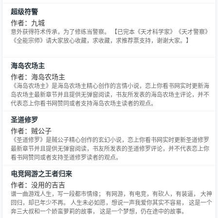
超级符警
作者：九城
意外获得符术传承，为了修练当警察。 【已完本《天才科学家》《天才警察》
《全能宗师》请大家放心收藏，求收藏，求推荐票支持，谢谢大家。】
海岛农场主
作者：海岛农场主
《海岛农场主》是海岛农场主精心创作的言情小说，恋上你看书网实时更新海
岛农场主最新章节并且提供无弹窗阅读，书友所发表的海岛农场主评论，并不
代表恋上你看书网赞同或者支持海岛农场主读者的观点。
圣道修罗
作者：贼公子
《圣道修罗》是贼公子精心创作的玄幻小说，恋上你看书网实时更新圣道修罗
最新章节并且提供无弹窗阅读，书友所发表的圣道修罗评论，并不代表恋上你
看书网赞同或者支持圣道修罗读者的观点。
电竞网游之王者归来
作者：没用的吉吉
谱一曲游戏人生，写一段都市情缘； 有网游，有电竞，有砍人，有装逼， 大神
回归，却已年少不再。 人生未必如愿，想说一声我爱你其实不容易， 这是一个
奔三大叔和一个娇蛮萝莉的故事， 这是一个梦想，仍在途中的故事。