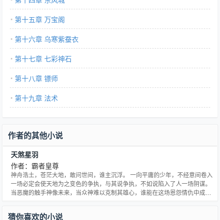
第十五章 万宝阁
第十六章 乌寒紫蚕衣
第十七章 七彩神石
第十八章 镖师
第十九章 法术
作者的其他小说
天煞星羽
作者：霸者皇尊
神舟浩土，苍茫大地，敢问世间，谁主沉浮。 一向平庸的少年，不经意间卷入
一场必定会使天地为之变色的争执，与其说争执，不如说陷入了人一场阴谋。
当恶魔的触手神像未来，当众神难以克制其雄心，谁能在这场恩怨情仇中成为
最后的赢家？ 头顶着天，脚踏着地，这是男儿不可或缺的，不论何时不论何
处，只要有我。 江湖，本就是一场争锋，正义，永远是——不死不休。
猜你喜欢的小说