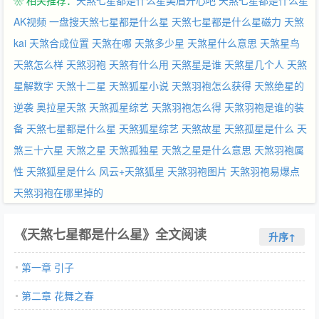
❀ 相关推荐：
天煞七星都是什么星美眉开心吧
天煞七星都是什么星
AK视频
一盘搜天煞七星都是什么星
天煞七星都是什么星磁力
天煞
kai
天煞合成位置
天煞在哪
天煞多少星
天煞星什么意思
天煞星鸟
天煞怎么样
天煞羽袍
天煞有什么用
天煞星是谁
天煞星几个人
天煞
星解数字
天煞十二星
天煞狐星小说
天煞羽袍怎么获得
天煞绝星的
逆袭
奥拉星天煞
天煞孤星综艺
天煞羽袍怎么得
天煞羽袍是谁的装
备
天煞七星都是什么星
天煞狐星综艺
天煞故星
天煞孤星是什么
天
煞三十六星
天煞之星
天煞孤独星
天煞之星是什么意思
天煞羽袍属
性
天煞狐星是什么
风云+天煞狐星
天煞羽袍图片
天煞羽袍易爆点
天煞羽袍在哪里掉的
《天煞七星都是什么星》全文阅读
升序↑
第一章 引子
第二章 花舞之春