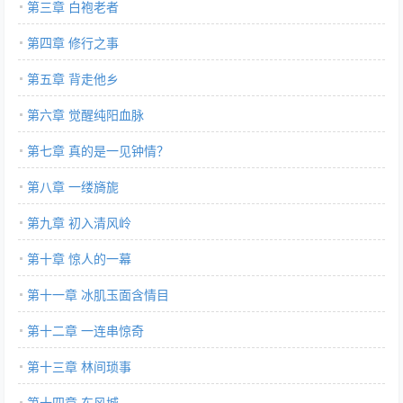
第三章 白袍老者
第四章 修行之事
第五章 背走他乡
第六章 觉醒纯阳血脉
第七章 真的是一见钟情？
第八章 一缕旖旎
第九章 初入清风岭
第十章 惊人的一幕
第十一章 冰肌玉面含情目
第十二章 一连串惊奇
第十三章 林间琐事
第十四章 东风城