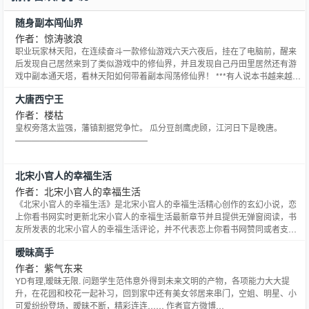
随身副本闯仙界
作者：惊涛骇浪
职业玩家林天阳，在连续奋斗一款修仙游戏六天六夜后，挂在了电脑前，醒来
后发现自己居然来到了类似游戏中的修仙界，并且发现自己丹田里居然还有游
戏中副本通天塔，看林天阳如何带着副本闯荡修仙界！ ***有人说本书越来越像
是《凡人》前传了！ 是吗？ 不是吗？ 看了才知道！
大唐西宁王
作者：楼枯
皇权旁落太监强，藩镇割据党争忙。 瓜分豆剖鹰虎顾，江河日下是晚唐。
————————————————
北宋小官人的幸福生活
作者：北宋小官人的幸福生活
《北宋小官人的幸福生活》是北宋小官人的幸福生活精心创作的玄幻小说，恋
上你看书网实时更新北宋小官人的幸福生活最新章节并且提供无弹窗阅读，书
友所发表的北宋小官人的幸福生活评论，并不代表恋上你看书网赞同或者支持
北宋小官人的幸福生活读者的观点。
暧昧高手
作者：紫气东来
YD有理,暧昧无限. 问题学生范伟意外得到未来文明的产物，各项能力大大提
升，在花园和校花一起补习，回到家中还有美女邻居来串门，空姐、明星、小
可爱纷纷登场，暧昧不断，精彩连连…… 作者官方微博