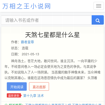
万相之王小说网
天煞七星都是什么星
作者：
霸者皇尊
状态： 连载
日期： 2021-05-13
神舟浩土，苍茫大地，敢问世间，谁主沉浮。 一向平庸的少
年，不经意间卷入一场必定会使天地为之变色的争执，与其说争
执，不如说陷入了人一场阴谋。 当恶魔的触手神像未来，当众神难
以克制其雄心，谁能在这场恩怨情仇中成为最后的赢家？ 头顶着
天，脚踏着地，这是男儿不可或缺的，不论何时不论何处，只要有
开始阅读
直达底部
我。 江湖，本就是一场争锋，正义，永远是——不死不休。
第十九章 法术
最新更新