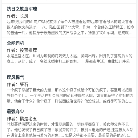
http://t.qq.com/xuhaocheng
抗日之铁血军魂
作者：长风
起来!把我们的血肉,中华民族到了每个人被迫着起来!起来!冒着敌人的炮火冒着
敌人的炮火前进!九·一八，陆山回到了北大营，作为一个曾经的王牌特工，如今
的普通一兵，他投身于轰轰烈烈的抗日战争之中，铸就了铁血军魂，也成就了
一段非凡的人生！
全能司机
作者：投票推荐
本是皇宫太医，却因为炼制的丹药效力太猛，灵魂出窍，附身到了落魄后人的
身上，从此，成了一名给未婚妻打工的司机。 一段都市生活，由此拉开序幕
匪风悍气
作者：醛石
一个疯子掌握了巨大的力量，那么这个疯子就是个可怕的疯子，甚至可以把世
界翻个个儿。 一个生活在社会底层的苟延残喘的人呢，如果他获得了绝对的力
量，他会干什么？像个疯子一样试图统治世界？他没想过。或者尽可能的占有
美女？这个他倒是考虑过，不过也仅仅是考虑过而已。 他更重要的工作要做，
最强弃少
就是收集一些闪闪的石头，让他可以把那个庞大的东西开动起来。那时候就可
以对这世界牛逼的来一句，谁让我不开心了，我就一直找他茬儿
作者：鹅是老五
叶默蓦然清醒过来的时候，才发现周围的一切似乎都变了，美女师父也不见
了。他也发现了自己成了被世家抛弃的弃子，被别人退婚的苦逼,还是被女人站
在讲台上拿着他情书羞辱的对象...... 但是这些都不重要，最重要的是他还记忆