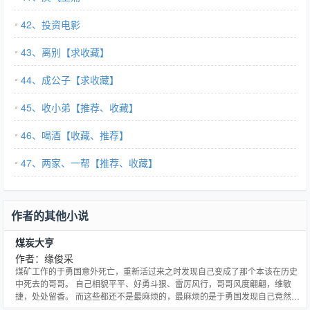
42、投资电影
43、离别【求收藏】
44、成公子【求收藏】
45、收小弟【推荐、收藏】
46、喝酒【收藏、推荐】
47、两家、一帮【推荐、收藏】
作者的其他小说
煤炭大亨
作者：缘俊采
煤矿工作的于勇国意外死亡，重新活过来之时发现自己变成了那个本该在历史
中死去的哥哥。 自己相貌平平、好勇斗狠、雷厉风行，哥哥风度翩翩，维敏
捷，处处留香。 而这些都还不是最麻烦的，最麻烦的是于勇国发现自己竟然成
了一个年产量不过十几万吨的煤矿的煤老板，被职工打破脑袋不说，还抢光了