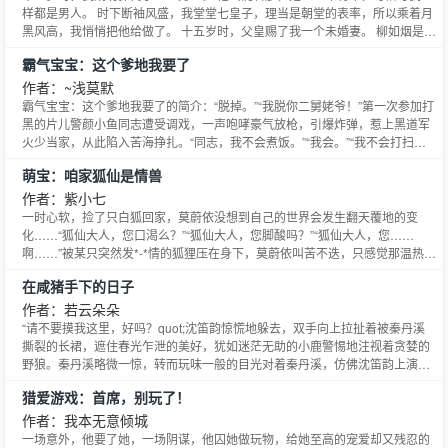
样都是男人。 时下断袖风盛，我堂堂七皇子，理当是朝堂的表率，所以乘着月
黑风高，我悄悄把他给做了。 十五岁时，父皇赐了我一个未婚妻。 柳如烟是相
府的嫡女，相貌是一等一的好，品性也是一等一的好，可事实上我是个女人，
霸气宝宝：这个爹地我要了
这样的美人恩实在难以消受。 ***** 我有着皇子的命运，却是个正真的公主。
十五年的女扮男装，不知道是不是遭了报应，我
作者：~浅莫默
霸气宝宝：这个爹地我要了的简介：“脱掉。”“我脱你二舅姥爷！”第一次参加打
黑的片儿警颜小鱼同志遭受调戏，一声咆哮豪气放枪，引爆炸弹，惹上黑道军
火少当家，从此陷入苦海挣扎。“同志，我不会煮饭。”“我会。”“我不会打扫。”
“有家佣。”“我不会甜言蜜语。”“我负责。”颜小姐怒：“老子不孕不育，你还
萌宝：咱家狐仙是情兽
要！？”少当家莞尔：“颜小姐，这个，要试了才知……”接着，在各种‘特色治疗
方法’培育下，颜小鱼终于失人又失心
作者：紫小七
一时心软，捡了只白狐回家，莫蔚依没想到自己的世界会发生翻天覆地的变
化……“狐仙大人，您口渴么？”“狐仙大人，您脚酸吗？”“狐仙大人，您……
啊……”被某只突然发*-*情的狐狸压在身下，莫蔚依叫苦不迭，只感觉那温热馨
香的气息拂过耳蜗，痒痒的，“依依，本座想吃肉。”蔚依脸红脖子粗，“我、我
在咸猪手下的日子
马上给你去找……”狐仙大人不乐意了，伸出红杏的舌尖在她脖子上轻轻一舔，
他咬着她的耳垂，“可是依依的肉，看起来好像更美
作者：若云朵朵
“请不要摸我这里，好吗？quot;沈笛韵惊慌地躲去，双手向上拉扯着被秦丹溪
撕裂的长裙，遮住春光乍泄的美好，犹如迷茫无助的小鹿警惕地注视着贪婪的
野狼。秦丹溪略微一惊，转而玩味一般的目光对着秦丹溪，仿佛沈笛韵上演的
是一场欲擒故纵的把戏。沈笛韵暗叫倒霉，只恨世间这种女人太多，宠坏了秦
猎爱游戏：首席，别玩了！
丹溪这样的男子。可是上天作证，自己万万不是他想象的那样啊！她越是逃
避，越是激发起了他的兴趣，仿佛一只狮子饶有趣味的看着一只
作者：我本无意倾城
一场意外，他要了她，一场阴谋，他囚她做玩物，给她至高的宠爱却又残忍的