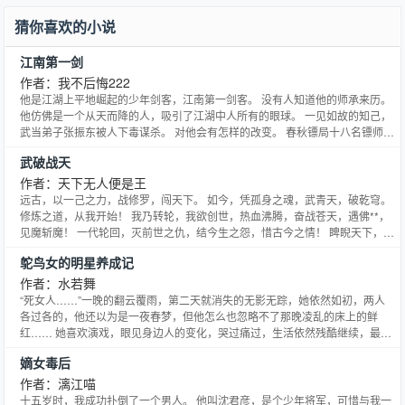
家里的东西。 且看，一个身负【价值系统】的小煤老板，如何成为史上最强煤
猜你喜欢的小说
炭大亨的故事！
江南第一剑
作者：我不后悔222
他是江湖上平地崛起的少年剑客，江南第一剑客。 没有人知道他的师承来历。
他仿佛是一个从天而降的人，吸引了江湖中人所有的眼球。 一见如故的知己，
武当弟子张振东被人下毒谋杀。 对他会有怎样的改变。 春秋镖局十八名镖师被
人截杀，所保的货物不翼而飞。 神秘组织君临天下。 一个复仇的计划，一张无
武破战天
影的大网。 平静的江湖变的风起云涌，龙争虎斗。 人在江湖，断肠人在天涯。
而天涯又在何处。
作者：天下无人便是王
远古，以一己之力，战修罗，闯天下。 如今，凭孤身之魂，武青天，破乾穹。
修炼之道，从我开始！ 我乃转轮，我欲创世，热血沸腾，奋战苍天，遇佛**，
见魔斩魔！ 一代轮回，灭前世之仇，结今生之怨，惜古今之情！ 睥睨天下，谁
人笑我？ 本书q群--武破青龙宗--3o537o27o。 新书《九劫神帝》已，链
鸵鸟女的明星养成记
接.17k.com/book/1267975.htm1，谢谢各位前来砸花！
作者：水若舞
“死女人……”一晚的翻云覆雨，第二天就消失的无影无踪，她依然如初，两人
各过各的，他还以为是一夜春梦，但他怎么也忽略不了那晚凌乱的床上的鲜
红…… 她喜欢演戏，眼见身边人的变化，哭过痛过，生活依然残酷继续，最后
当她成功走上奥斯卡颁奖台时，一个记者问她为什么成功，她只是淡淡一笑，
嫡女毒后
“我用生命爱着这个职业，换...
作者：漓江喵
十五岁时，我成功扑倒了一个男人。 他叫沈君彦，是个少年将军，可惜与我一