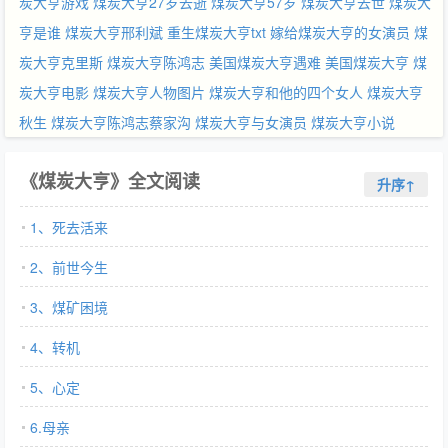
炭大亨游戏
煤炭大亨27岁去逝
煤炭大亨57岁
煤炭大亨去世
煤炭大
亨是谁
煤炭大亨邢利斌
重生煤炭大亨txt
嫁给煤炭大亨的女演员
煤
炭大亨克里斯
煤炭大亨陈鸿志
美国煤炭大亨遇难
美国煤炭大亨
煤
炭大亨电影
煤炭大亨人物图片
煤炭大亨和他的四个女人
煤炭大亨
秋生
煤炭大亨陈鸿志蔡家沟
煤炭大亨与女演员
煤炭大亨小说
《煤炭大亨》全文阅读
升序↑
1、死去活来
2、前世今生
3、煤矿困境
4、转机
5、心定
6.母亲