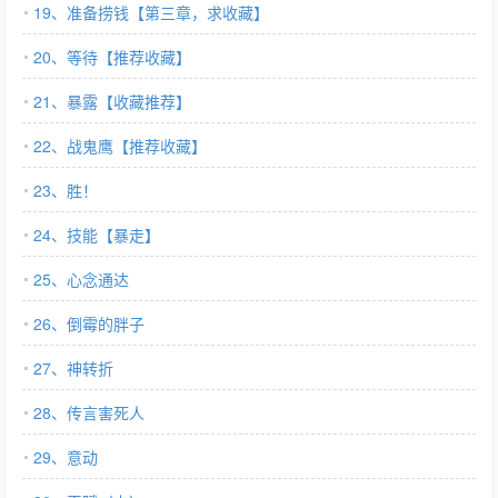
19、准备捞钱【第三章，求收藏】
20、等待【推荐收藏】
21、暴露【收藏推荐】
22、战鬼鹰【推荐收藏】
23、胜！
24、技能【暴走】
25、心念通达
26、倒霉的胖子
27、神转折
28、传言害死人
29、意动