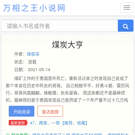
万相之王小说网
煤炭大亨
作者：
缘俊采
状态： 连载
日期： 2021-05-14
煤矿工作的于勇国意外死亡，重新活过来之时发现自己变成了
那个本该在历史中死去的哥哥。 自己相貌平平、好勇斗狠、雷厉风
行，哥哥风度翩翩，维敏捷，处处留香。 而这些都还不是最麻烦
的，最麻烦的是于勇国发现自己竟然成了一个年产量不过十几万吨
的煤矿的煤老板，被职工打破脑袋不说，还抢光了家里的东西。 且
开始阅读
直达底部
看，一个身负【价值系统】的小煤老板，如何成为史上最强煤炭大
亨的故事！
47、两家、一帮【推荐、收藏】
最新更新