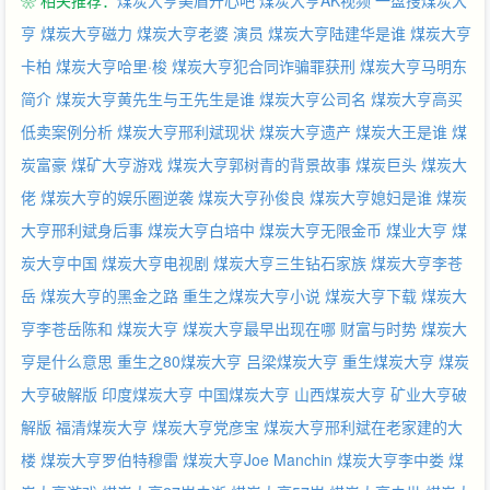
❀ 相关推荐：
煤炭大亨美眉开心吧
煤炭大亨AK视频
一盘搜煤炭大
亨
煤炭大亨磁力
煤炭大亨老婆 演员
煤炭大亨陆建华是谁
煤炭大亨
卡柏
煤炭大亨哈里·梭
煤炭大亨犯合同诈骗罪获刑
煤炭大亨马明东
简介
煤炭大亨黄先生与王先生是谁
煤炭大亨公司名
煤炭大亨高买
低卖案例分析
煤炭大亨邢利斌现状
煤炭大亨遗产
煤炭大王是谁
煤
炭富豪
煤矿大亨游戏
煤炭大亨郭树青的背景故事
煤炭巨头
煤炭大
佬
煤炭大亨的娱乐圈逆袭
煤炭大亨孙俊良
煤炭大亨媳妇是谁
煤炭
大亨邢利斌身后事
煤炭大亨白培中
煤炭大亨无限金币
煤业大亨
煤
炭大亨中国
煤炭大亨电视剧
煤炭大亨三生钻石家族
煤炭大亨李苍
岳
煤炭大亨的黑金之路
重生之煤炭大亨小说
煤炭大亨下载
煤炭大
亨李苍岳陈和
煤炭大亨
煤炭大亨最早出现在哪
财富与时势
煤炭大
亨是什么意思
重生之80煤炭大亨
吕梁煤炭大亨
重生煤炭大亨
煤炭
大亨破解版
印度煤炭大亨
中国煤炭大亨
山西煤炭大亨
矿业大亨破
解版
福清煤炭大亨
煤炭大亨党彦宝
煤炭大亨邢利斌在老家建的大
楼
煤炭大亨罗伯特穆雷
煤炭大亨Joe Manchin
煤炭大亨李中娄
煤