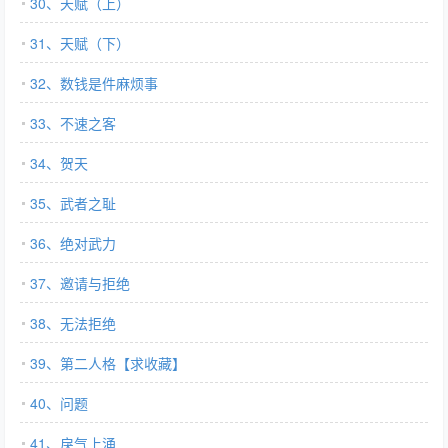
30、天赋（上）
31、天赋（下）
32、数钱是件麻烦事
33、不速之客
34、贺天
35、武者之耻
36、绝对武力
37、邀请与拒绝
38、无法拒绝
39、第二人格【求收藏】
40、问题
41、戾气上涌