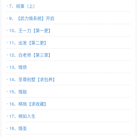
7、闹事（上）
9、【武力值系统】开启
10、王一刀【第一更】
11、出发【第二更】
12、白老师【第三章】
13、情债
14、至尊别墅【求包养】
15、情敌
16、棋局【求收藏】
17、棋如人生
18、情圣