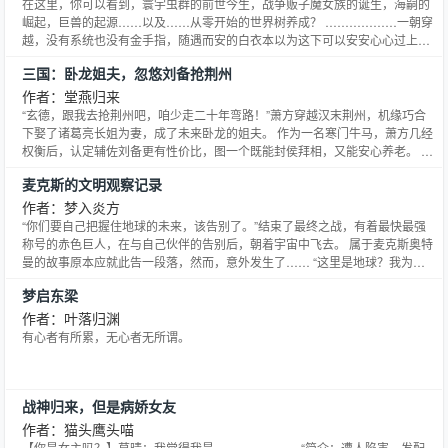
在这里，你可以看到，寰宇虫群的前世今生，战争贩子魔女族的诞生，海嗣的
崛起，巨兽的起源……以及……从零开始的世界树养成？ ………………一朝穿
越，没有系统也没有金手指，随遇而安的白衣本以为这下可以安安心心过上这
辈子。 谁知道才刚刚过完18岁生日，却再生突变。世界毁灭，末日降临，人类
三国：卧龙姐夫，忽悠刘备抢荆州
被塞了一个领主资格就随便丢到了千万个世界中。 好消息，自己的金手指终于
到账了，是看起来很厉害的植物掌控。坏消息，其他人也有
作者：堂燕归来
“玄德，跟我去抢荆州吧，咱少走二十年弯路！”萧方穿越汉末荆州，机缘巧合
下娶了诸葛亮长姐为妻，成了未来卧龙的姐夫。 作为一名寒门牛马，萧方几经
权衡后，认定辅佐刘备更有性价比，图一个既能封侯拜相，又能安心养老。 适
逢刘备刚捡漏徐州，却如稚子抱金，为四方大佬们虎视耽耽。难道要坐视刘备
麦克斯的文明观察记录
先在北方浑浑噩噩四处碰壁，又在荆州无所事事虚度光阴，眼睁睁看着北方归
曹，自己却仍一无所有？ 尔后虽九死一生，开创蜀汉基业，
作者：梦入炎方
“你们要自己把握住地球的未来，该告别了。”结束了最终之战，有着最快最强
称号的赤色巨人，在与自己伙伴的告别后，朝着宇宙中飞去。 属于麦克斯奥特
曼的故事原本应就此告一段落，然而，意外发生了…… “这里是地球？我为什
么会在这里？”另一个宇宙的地球近地轨道，红色的光球静静的停在这里，以人
梦启东梁
类无法探测到的方式观察着地表。 原本应回到M78星云的麦克斯，却降临到了
这里，而与此同时，地球上的一座火山口，在熔岩的包
作者：叶落归渊
有心者有所累，无心者无所谓。
战神归来，但是病娇女友
作者：猫头鹰头喵
【你是女主吗？】莫晴：我觉得我是。—————— “简介：遭人陷害，发配