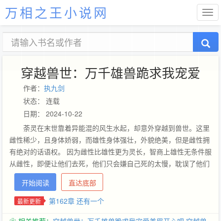
万相之王小说网
穿越兽世：万千雄兽跪求我宠爱
作者：
执九剑
状态： 连载
日期： 2024-10-22
荼灵在末世靠着异能混的风生水起，却意外穿越到兽世。这里
雌性稀少，且身体娇弱，而雄性身体强壮，外貌绝美，但是雌性拥
有绝对的话语权。 因为雌性比雄性更为灵长，智商上雄性无条件服
从雌性，即便让他们去死，他们只会嫌自己死的太慢，耽误了他们
雌主的正事。 荼灵一穿过来，看到的就是眼前跪了一地的男人，
开始阅读
直达底部
“你们跪着干嘛？”众兽瑟瑟发抖.... “这里是哪?”众兽抖如筛糠....荼
灵：“额，你们是在发抖吗？”众兽递上鞭子：“请雌主责罚!我们不
第162章 还有一个
最新更新
应该抖!我们有错!”荼灵：“神经。”......众兽人以为自己这辈子就这