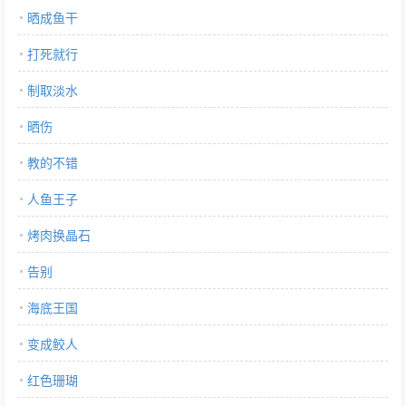
晒成鱼干
打死就行
制取淡水
晒伤
教的不错
人鱼王子
烤肉换晶石
告别
海底王国
变成鲛人
红色珊瑚