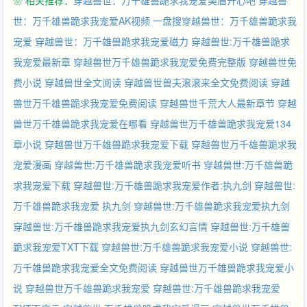
❀ 相关推荐：
穿越兽世：万千雄兽跪求我宠爱美眉开心吧
穿越兽
样了，在雌主的暴虐蹂躏中静静等待死亡。 但有一天，他们的雌主
突然变了，霸气又温柔，让人心甘情愿的沉沦。 荼灵斜睨众兽：
世：万千雄兽跪求我宠爱AK视频
一盘搜穿越兽世：万千雄兽跪求我
“这下看见我还抖吗？”众兽人：“兴奋的发抖!”
宠爱
穿越兽世：万千雄兽跪求我宠爱磁力
穿越兽世:万千雄兽跪求
我宠爱最新章
穿越兽世万千雄兽跪求我宠爱免费完整版
穿越兽世免
费小说
穿越兽世全文阅读
穿越兽世兽夫滚滚来全文免费阅读
穿越
兽世万千雄兽跪求我宠爱免费阅读
穿越兽世千荒大人最新章节
穿越
兽世万千雄兽跪求我宠爱在哪看
穿越兽世万千雄兽跪求我宠爱134
章小说
穿越兽世万千雄兽跪求我宠爱下载
穿越兽世万千雄兽跪求我
宠爱漫画
穿越兽世:万千雄兽跪求我宠爱听书
穿越兽世:万千雄兽跪
求我宠爱下载
穿越兽世:万千雄兽跪求我宠爱作者:执九剑
穿越兽世:
万千雄兽跪求我宠爱 执九剑
穿越兽世:万千雄兽跪求我宠爱执九剑
穿越兽世:万千雄兽跪求我宠爱执九剑玄幻言情
穿越兽世:万千雄兽
跪求我宠爱TXT下载
穿越兽世:万千雄兽跪求我宠爱小说
穿越兽世:
万千雄兽跪求我宠爱全文免费阅读
穿越兽世万千雄兽跪求我宠爱小
说
穿越兽世万千雄兽跪求我宠爱
穿越兽世:万千雄兽跪求我宠爱