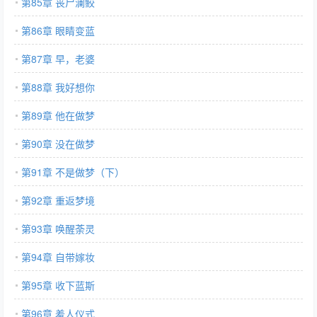
第85章 丧尸澜鲛
第86章 眼睛变蓝
第87章 早，老婆
第88章 我好想你
第89章 他在做梦
第90章 没在做梦
第91章 不是做梦（下）
第92章 重返梦境
第93章 唤醒荼灵
第94章 自带嫁妆
第95章 收下蓝斯
第96章 羞人仪式