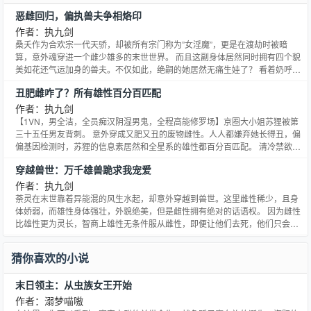
恶雌回归，偏执兽夫争相烙印
作者：执九剑
桑夭作为合欢宗一代天骄，却被所有宗门称为”女淫魔”，更是在渡劫时被暗
算，意外魂穿进一个雌少雄多的末世世界。 而且这副身体居然同时拥有四个貌
美如花还气运加身的兽夫。不仅如此，绝嗣的她居然无痛生娃了？ 看着奶呼呼
的猫咪幼崽，桑夭的心都要化了。只是还没来得及开心，她就发现情况有些不
丑肥雌咋了？所有雄性百分百匹配
对劲。 只有她膝盖高的猫猫幼崽对她呲牙哈气。冷酷暴躁的极低雪狼容貌被
毁。 温柔贤惠的金渐层兽夫被她推下丧尸潮双腿残疾。桀骜不
作者：执九剑
【1VN，男全洁，全员痴汉阴湿男鬼，全程高能修罗场】京圈大小姐苏狸被第
三十五任男友背刺。 意外穿成又肥又丑的废物雌性。人人都嫌弃她长得丑，偏
偏基因检测时，苏狸的信息素居然和全星系的雄性都百分百匹配。 清冷禁欲的
白狮。高冷霸道的猎隼。可爱粘人的暹罗猫。阴暗疯执的白种眼镜王蛇。 自信
穿越兽世：万千雄兽跪求我宠爱
张扬的北极狼。……个个嫌她丑，却因为信息素选择被苏狸标记。 后来苏狸变
美了，众兽暗道糟糕。这么美，这谁守得住啊。本来竞争
作者：执九剑
荼灵在末世靠着异能混的风生水起，却意外穿越到兽世。这里雌性稀少，且身
体娇弱，而雄性身体强壮，外貌绝美，但是雌性拥有绝对的话语权。 因为雌性
比雄性更为灵长，智商上雄性无条件服从雌性，即便让他们去死，他们只会嫌
自己死的太慢，耽误了他们雌主的正事。 荼灵一穿过来，看到的就是眼前跪了
一地的男人， “你们跪着干嘛？”众兽瑟瑟发抖.... “这里是哪?”众兽抖如筛糠....荼
猜你喜欢的小说
灵：“额，你们是在发抖吗？”众兽递
末日领主：从虫族女王开始
作者：溺梦喵嗷