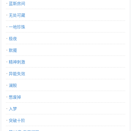
蓝斯房间
无处可藏
一地珍珠
极夜
默魇
精神刺激
异能失效
澜鲛
憋废掉
入梦
突破十阶