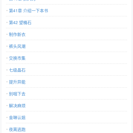
第41章 介绍一下本书
第42 望桶石
制作新衣
裤头风潮
交换市集
七级晶石
提升异能
别咽下去
解决麻烦
金琳认姐
夜离逃跑