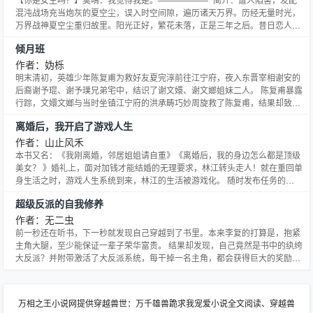
混沌战场充当炮灰的夏空尘，误入时空间隙，遍历诸天万界。历经无量时光，
万界战神夏空尘重归故里。阳光正好，繁花未落，正是三年之后。昔日恋人莫
晴被家族扫地出门，即将流落街头。久别重逢的两人，只想在这个世界过上平
倾月班
静的生活。奈何天地喧嚷，不遂人愿。外域侵袭、天庭陨落、多元终末……但
无论世事如何变幻，两人心中都只有彼此，直至永恒。这是温柔专
作者：妫栎
明末清初，英雄少年陈复甫为救好友夏完淳前往江宁府，夜入东晋宰相谢安的
后裔谢予琨、谢予璞兄弟宅中，结识了谢文嬛、谢文嫏姐妹二人。 陈复甫暴露
行踪，文嬛文嫏与当时坐镇江宁府的洪承畴巧妙周旋救了陈复甫，结果却致使
父兄被戮。 文嬛文嫏被判官卖，幸遇谢家早年家养戏班班主黄三寿相救，留在
离婚后，我开启了游戏人生
倾月班的戏船上，改名嬛伶、嫏伶，开始了伶人生涯。 台上台下，经历着 “宵
同梦，晓同妆，镜里花容并蒂芳，深闺步步相随唱”的戏梦
作者：山止风禾
本书又名：《我刚离婚，邻居姐姐请自重》《离婚后，我的身边怎么都是顶级
美女？ 》婚礼上，面对加钱才能结婚的无理要求，林江转头走人！就在重回单
身生活之时，游戏人生系统到来，林江的生活被游戏化。 随时发布任务的
NPC。隐藏在暗处，伺机而动的Boss。日常任务，支线任务，主线任务……只
超级反派的自我修养
要完成就能获得奖励！ 这到底是人生，还是游戏？
作者：无二虫
前一秒还在听书，下一秒就发现自己穿越到了书里。本来李复的打算是，抱紧
主角大腿，至少能保证一辈子荣华富贵。 结果却发现，自己竟然是书中的纨绔
大反派？并附带激活了大反派系统，每干掉一名主角，都会获得巨大的奖励！
掠夺女主角和女配角，奖励还能暴击！简直爽到不能呼吸！没有办法，只能将
这些废柴流、重生流、穿越流、种田流、奇遇流、龙王流、高手流的主角
们……全部干死了！ ——偏黑暗流，主角不会苟，不会跟人打赌，
万相之王小说网提供穿越兽世：万千雄兽跪求我宠爱小说全文阅读、穿越兽