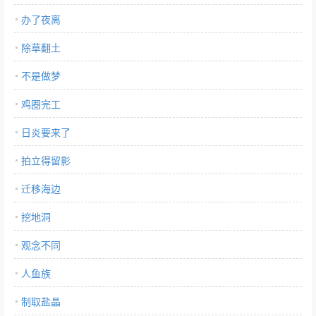
办了夜离
除草翻土
不是做梦
鸡圈完工
日炎要来了
拍立得留影
迁移海边
挖地洞
观念不同
人鱼族
制取盐晶